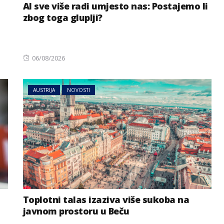
AI sve više radi umjesto nas: Postajemo li
zbog toga gluplji?
Posted
06/08/2026
on
AUSTRIJA
NOVOSTI
MAGAZIN
NOVOSTI
AI sve više radi umjesto nas:
prijete
Postajemo li zbog toga
ije
gluplji?
Toplotni talas izaziva više sukoba na
javnom prostoru u Beču