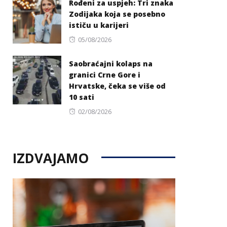
Rođeni za uspjeh: Tri znaka
Zodijaka koja se posebno
ističu u karijeri
Posted
05/08/2026
on
Saobraćajni kolaps na
granici Crne Gore i
Hrvatske, čeka se više od
10 sati
Posted
02/08/2026
on
IZDVAJAMO