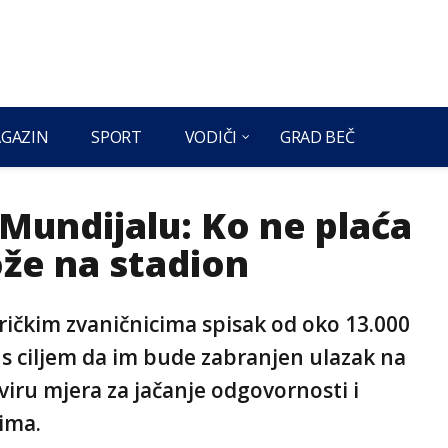
GAZIN
SPORT
VODIČI
GRAD BEČ
Mundijalu: Ko ne plaća
ože na stadion
ričkim zvaničnicima spisak od oko 13.000
 s ciljem da im bude zabranjen ulazak na
iru mjera za jačanje odgovornosti i
ima.