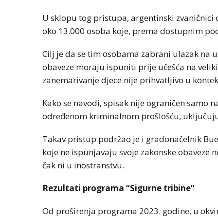
U sklopu tog pristupa, argentinski zvaničnici
oko 13.000 osoba koje, prema dostupnim pod
Cilj je da se tim osobama zabrani ulazak na u
obaveze moraju ispuniti prije učešća na veli
zanemarivanje djece nije prihvatljivo u konte
Kako se navodi, spisak nije ograničen samo na
određenom kriminalnom prošlošću, uključujući 
Takav pristup podržao je i gradonačelnik Bu
koje ne ispunjavaju svoje zakonske obaveze ne
čak ni u inostranstvu.
Rezultati programa “Sigurne tribine”
Od proširenja programa 2023. godine, u okviru 