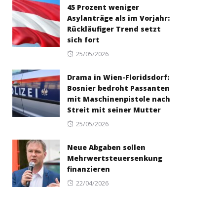
45 Prozent weniger
Asylanträge als im Vorjahr:
Rückläufiger Trend setzt
sich fort
Posted
25/05/2026
on
Drama in Wien-Floridsdorf:
Bosnier bedroht Passanten
mit Maschinenpistole nach
Streit mit seiner Mutter
Posted
25/05/2026
on
Neue Abgaben sollen
Mehrwertsteuersenkung
finanzieren
Posted
22/04/2026
on