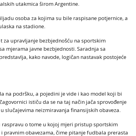
balskih utakmica širom Argentine.
iljadu osoba za kojima su bile raspisane potjernice, a
ulaska na stadione.
lat za upravljanje bezbjednošću na sportskim
 sa mjerama javne bezbjednosti. Saradnja sa
predstavlja, kako navode, logičan nastavak postojeće
šla na podršku, a pojedini je vide i kao model koji bi
govornici ističu da se na taj način jača sprovođenje
o u slučajevima neizmiravanja finansijskih obaveza.
ru raspravu o tome u kojoj mjeri pristup sportskim
 i pravnim obavezama, čime pitanje fudbala prerasta