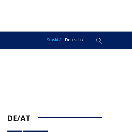
Srpski /
Deutsch /
DE/AT