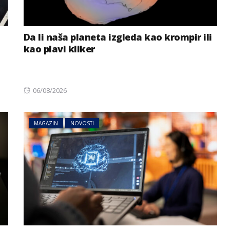
Da li naša planeta izgleda kao krompir ili
kao plavi kliker
Posted
06/08/2026
on
MAGAZIN
NOVOSTI