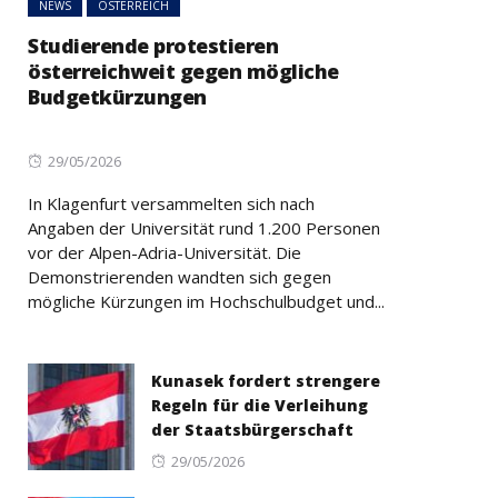
NEWS
ÖSTERREICH
Studierende protestieren
österreichweit gegen mögliche
Budgetkürzungen
Posted
29/05/2026
on
In Klagenfurt versammelten sich nach
Angaben der Universität rund 1.200 Personen
vor der Alpen-Adria-Universität. Die
Demonstrierenden wandten sich gegen
mögliche Kürzungen im Hochschulbudget und...
Kunasek fordert strengere
Regeln für die Verleihung
der Staatsbürgerschaft
Posted
29/05/2026
on