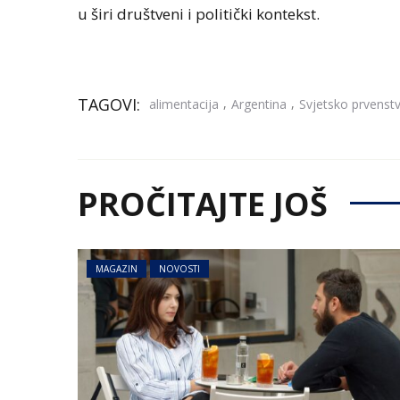
u širi društveni i politički kontekst.
TAGOVI:
,
,
alimentacija
Argentina
Svjetsko prvenst
PROČITAJTE JOŠ
MAGAZIN
NOVOSTI