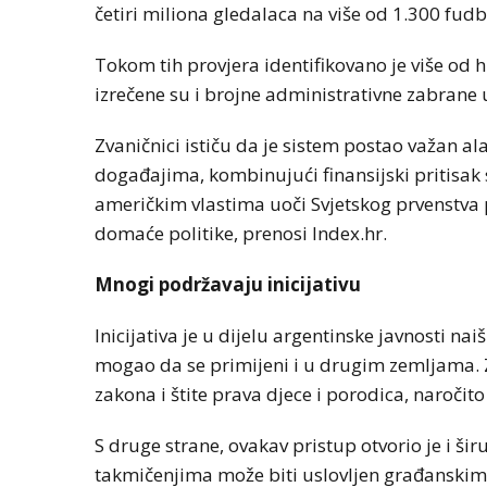
četiri miliona gledalaca na više od 1.300 fud
Tokom tih provjera identifikovano je više od h
izrečene su i brojne administrativne zabrane 
Zvaničnici ističu da je sistem postao važan a
događajima, kombinujući finansijski pritisak
američkim vlastima uoči Svjetskog prvenstva 
domaće politike, prenosi Index.hr.
Mnogi podržavaju inicijativu
Inicijativa je u dijelu argentinske javnosti nai
mogao da se primijeni i u drugim zemljama. Za
zakona i štite prava djece i porodica, naročit
S druge strane, ovakav pristup otvorio je i ši
takmičenjima može biti uslovljen građanskim