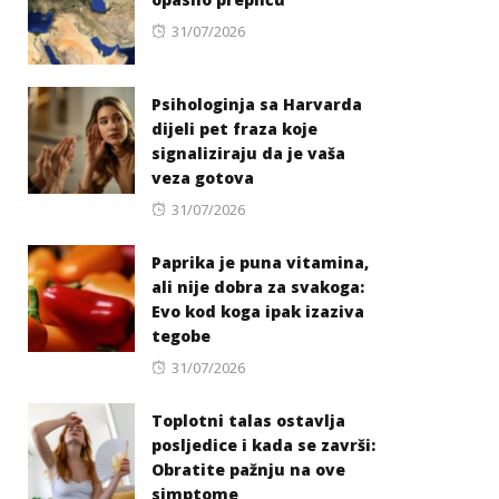
Posted
31/07/2026
on
Psihologinja sa Harvarda
dijeli pet fraza koje
signaliziraju da je vaša
veza gotova
Posted
31/07/2026
on
Paprika je puna vitamina,
ali nije dobra za svakoga:
Evo kod koga ipak izaziva
tegobe
Posted
31/07/2026
on
Toplotni talas ostavlja
posljedice i kada se završi:
Obratite pažnju na ove
simptome