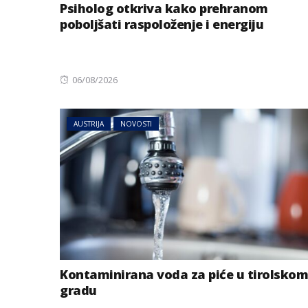
Psiholog otkriva kako prehranom
poboljšati raspoloženje i energiju
Posted
06/08/2026
on
AUSTRIJA
NOVOSTI
AUSTRIJA
NOVOSTI
Jake grmljavine 
dijelovima Austr
Kontaminirana voda za piće u tirolskom
gradu