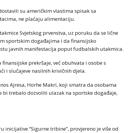
 dostavili su američkim vlastima spisak sa
acima, ne plaćaju alimentaciju.
takmice Svjetskog prvenstva, uz poruku da se lične
kim sportskim događajima i da finansijsko
kstu javnih manifestacija poput fudbalskih utakmica.
 finansijske prekršaje, već obuhvata i osobe s
i slučajeve nasilnih krivičnih djela.
enos Ajresa, Horhe Makri, koji smatra da osobama
 bi trebalo dozvoliti ulazak na sportske događaje,
inicijative “Sigurne tribine”, provjereno je više od