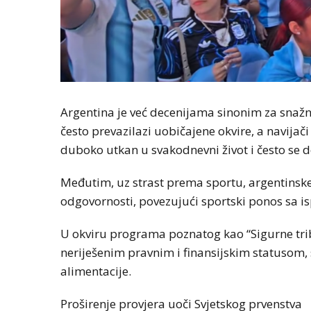
Argentina je već decenijama sinonim za snažn
često prevazilazi uobičajene okvire, a navijač
duboko utkan u svakodnevni život i često se d
Međutim, uz strast prema sportu, argentinske vl
odgovornosti, povezujući sportski ponos sa i
U okviru programa poznatog kao “Sigurne tri
neriješenim pravnim i finansijskim statusom
alimentacije.
Proširenje provjera uoči Svjetskog prvenstva