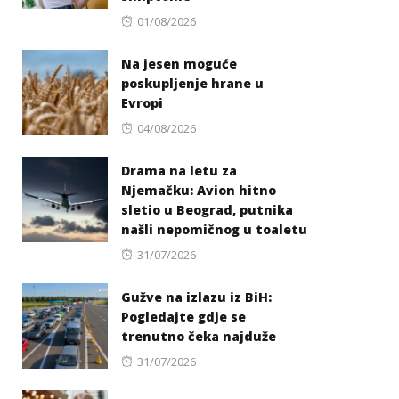
Posted
01/08/2026
on
Na jesen moguće
poskupljenje hrane u
Evropi
Posted
04/08/2026
on
Drama na letu za
Njemačku: Avion hitno
sletio u Beograd, putnika
našli nepomičnog u toaletu
Posted
31/07/2026
on
Gužve na izlazu iz BiH:
Pogledajte gdje se
trenutno čeka najduže
Posted
31/07/2026
on