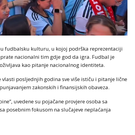
u fudbalsku kulturu, u kojoj podrška reprezentaciji
i prate nacionalni tim gdje god da igra. Fudbal je
oživljava kao pitanje nacionalnog identiteta.
asti posljednjih godina sve više ističu i pitanje lične
spunjavanjem zakonskih i finansijskih obaveza.
bine”, uvedene su pojačane provjere osoba sa
, sa posebnim fokusom na slučajeve neplaćanja