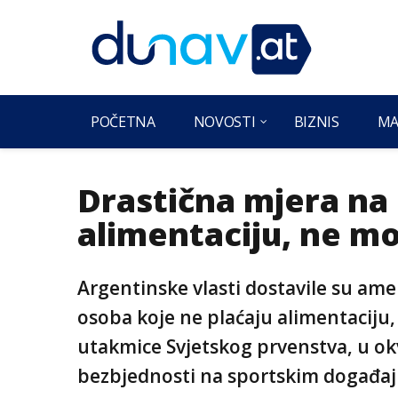
POČETNA
NOVOSTI
BIZNIS
MA
Drastična mjera na 
alimentaciju, ne m
Argentinske vlasti dostavile su ame
osoba koje ne plaćaju alimentaciju,
utakmice Svjetskog prvenstva, u okv
bezbjednosti na sportskim događaj