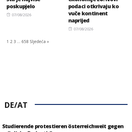
poskupjelo
podaci otkrivaju ko
vuče kontinent
Posted
07/08/2026
naprijed
on
Posted
07/08/2026
on
1
2
3
…
658
Sljedeća »
DE/AT
Studierende protestieren österreichweit gegen