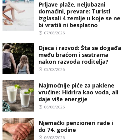
Prljave plaže, neljubazni
domaćini, prevare: Turisti
izglasali 4 zemlje u koje se ne
bi vratili ni besplatno
Posted
07/08/2026
on
Djeca i razvod: Šta se događa
među braćom i sestrama
nakon razvoda roditelja?
Posted
05/08/2026
on
Najmoćnije piće za paklene
vrućine: Hidrira kao voda, ali
daje više energije
Posted
06/08/2026
on
Njemački penzioneri rade i
do 74. godine
Posted
06/08/2026