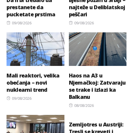
prestanete da
najteže u Deliblatskoj
pucketate prstima
peščari
Posted
Posted
09/08/2026
09/08/2026
on
on
Mali reaktori, velika
Haos na A3 u
obećanja – novi
Njemačkoj: Zatvaraju
nuklearni trend
se trake i izlazi ka
Balkanu
Posted
09/08/2026
on
Posted
08/08/2026
on
Zemljotres u Austriji:
Tresli se kreveti i