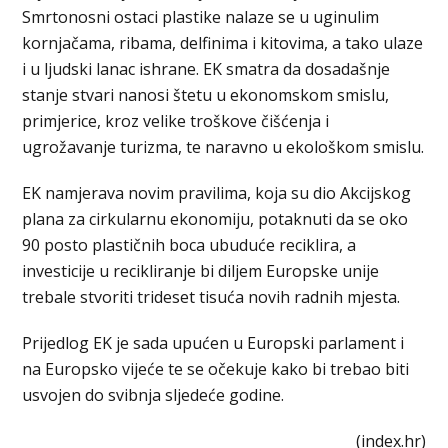
Smrtonosni ostaci plastike nalaze se u uginulim
kornjačama, ribama, delfinima i kitovima, a tako ulaze
i u ljudski lanac ishrane. EK smatra da dosadašnje
stanje stvari nanosi štetu u ekonomskom smislu,
primjerice, kroz velike troškove čišćenja i
ugrožavanje turizma, te naravno u ekološkom smislu.
EK namjerava novim pravilima, koja su dio Akcijskog
plana za cirkularnu ekonomiju, potaknuti da se oko
90 posto plastičnih boca ubuduće reciklira, a
investicije u recikliranje bi diljem Europske unije
trebale stvoriti trideset tisuća novih radnih mjesta.
Prijedlog EK je sada upućen u Europski parlament i
na Europsko vijeće te se očekuje kako bi trebao biti
usvojen do svibnja sljedeće godine.
(index.hr)