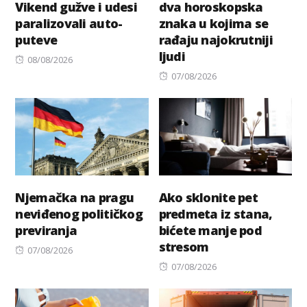
Vikend gužve i udesi
dva horoskopska
paralizovali auto-
znaka u kojima se
puteve
rađaju najokrutniji
ljudi
Posted
08/08/2026
on
Posted
07/08/2026
on
Njemačka na pragu
Ako sklonite pet
neviđenog političkog
predmeta iz stana,
previranja
bićete manje pod
stresom
Posted
07/08/2026
on
Posted
07/08/2026
on