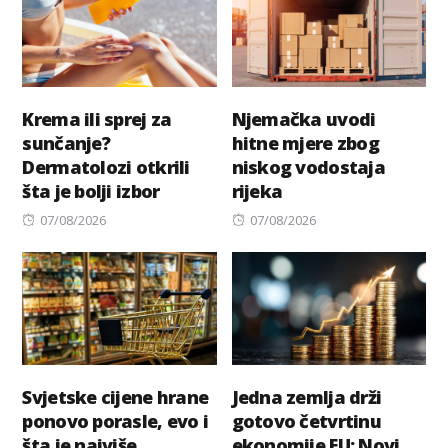
Krema ili sprej za
Njemačka uvodi
sunčanje?
hitne mjere zbog
Dermatolozi otkrili
niskog vodostaja
šta je bolji izbor
rijeka
Posted
Posted
07/08/2026
07/08/2026
on
on
Svjetske cijene hrane
Jedna zemlja drži
ponovo porasle, evo i
gotovo četvrtinu
šta je najviše
ekonomije EU: Novi