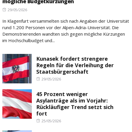
mögliche Budgetkürzungen
Posted
29/05/2026
on
In Klagenfurt versammelten sich nach Angaben der Universität
rund 1.200 Personen vor der Alpen-Adria-Universität. Die
Demonstrierenden wandten sich gegen mögliche Kürzungen
im Hochschulbudget und...
Kunasek fordert strengere
Regeln für die Verleihung der
Staatsbürgerschaft
Posted
29/05/2026
on
45 Prozent weniger
Asylanträge als im Vorjahr:
Rückläufiger Trend setzt sich
fort
Posted
25/05/2026
on