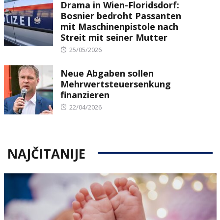
Drama in Wien-Floridsdorf:
Bosnier bedroht Passanten
mit Maschinenpistole nach
Streit mit seiner Mutter
Posted
25/05/2026
on
Neue Abgaben sollen
Mehrwertsteuersenkung
finanzieren
Posted
22/04/2026
on
NAJČITANIJE