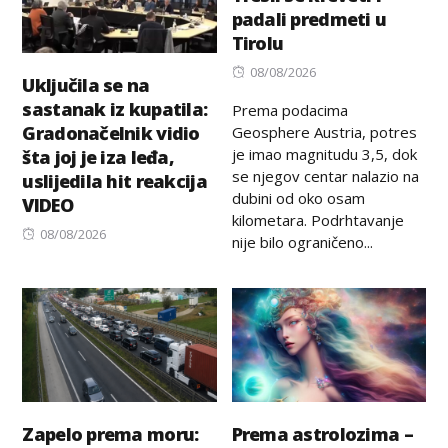
padali predmeti u
Tirolu
Posted
08/08/2026
Uključila se na
on
sastanak iz kupatila:
Prema podacima
Gradonačelnik vidio
Geosphere Austria, potres
je imao magnitudu 3,5, dok
šta joj je iza leđa,
se njegov centar nalazio na
uslijedila hit reakcija
dubini od oko osam
VIDEO
kilometara. Podrhtavanje
Posted
08/08/2026
nije bilo ograničeno...
on
Zapelo prema moru:
Prema astrolozima –