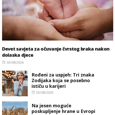
Devet savjeta za očuvanje čvrstog braka nakon
dolaska djece
Posted
03/08/2026
on
Rođeni za uspjeh: Tri znaka
Zodijaka koja se posebno
ističu u karijeri
Posted
05/08/2026
on
Na jesen moguće
poskupljenje hrane u Evropi