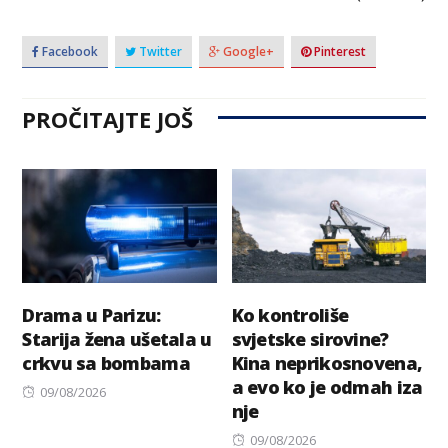
Facebook
Twitter
Google+
Pinterest
PROČITAJTE JOŠ
Drama u Parizu:
Ko kontroliše
Starija žena ušetala u
svjetske sirovine?
crkvu sa bombama
Kina neprikosnovena,
a evo ko je odmah iza
Posted
09/08/2026
nje
on
Posted
09/08/2026