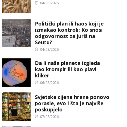
Posted
04/08/2026
on
Politički plan ili haos koji je
izmakao kontroli: Ko snosi
odgovornost za juriš na
Seutu?
Posted
04/08/2026
on
Da li naša planeta izgleda
kao krompir ili kao plavi
kliker
Posted
06/08/2026
on
Svjetske cijene hrane ponovo
porasle, evo i šta je najviše
poskupjelo
Posted
07/08/2026
on