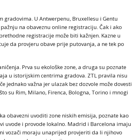
im gradovima. U Antwerpenu, Bruxellesu i Gentu
 pažnju na obaveznu online registraciju. Čak i ako
 prethodne registracije može biti kažnjen. Kazne u
tuje da provjeru obave prije putovanja, a ne tek po
graničenja. Prva su ekološke zone, a druga su poznate
a u istorijskim centrima gradova. ZTL pravila nisu
ozače jednako važna jer ulazak bez dozvole može dovesti
što su Rim, Milano, Firenca, Bologna, Torino i mnogi
ika obavezni uvoditi zone niskih emisija, poznate kao
dovi uvode i provode lokalno. Madrid i Barcelona imaju
i vozači moraju unaprijed provjeriti da li njihovo