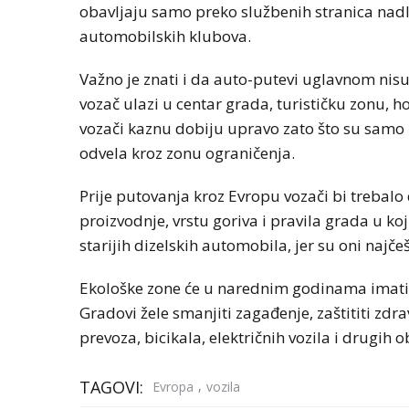
obavljaju samo preko službenih stranica nadle
automobilskih klubova.
Važno je znati i da auto-putevi uglavnom nis
vozač ulazi u centar grada, turističku zonu, h
vozači kaznu dobiju upravo zato što su samo kra
odvela kroz zonu ograničenja.
Prije putovanja kroz Evropu vozači bi trebalo
proizvodnje, vrstu goriva i pravila grada u ko
starijih dizelskih automobila, jer su oni naj
Ekološke zone će u narednim godinama imati s
Gradovi žele smanjiti zagađenje, zaštititi zdr
prevoza, bicikala, električnih vozila i drugih 
TAGOVI:
,
Evropa
vozila