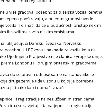
trebna posebna registracija.
e u više gradova, posebno za dizelska vozila, teretna
e postepeno pooštravaju, a pojedini gradovi uvode
je vozila. To znači da će u budućnosti pristup nekim
m ili vozilima s vrlo niskim emisijama.
ma, uključujući Dansku, Švedsku, Norvešku i
ima posebnu ULEZ zonu i naknade za vozila koja ne
ko Ujedinjeno Kraljevstvo nije članica Evropske unije,
ju prema Londonu ili drugim britanskim gradovima.
tavka da se pravila odnose samo na stanovnike te
lo koje druge zemlje uđe u zonu u kojoj je potrebna
 kaznu jednako kao i domaći vozači.
epnice ili registracija na neslužbenim stranicama
Vozačima se savjetuje da naljepnice i registracije