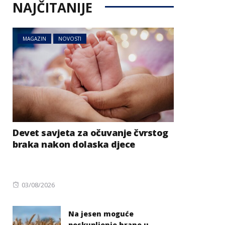
NAJČITANIJE
MAGAZIN
NOVOSTI
Devet savjeta za očuvanje čvrstog
braka nakon dolaska djece
Posted
03/08/2026
on
Na jesen moguće
poskupljenje hrane u