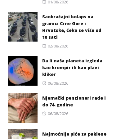
Posted
01/08/2026
on
Saobraćajni kolaps na
granici Crne Gore i
Hrvatske, čeka se više od
10 sati
Posted
02/08/2026
on
Da li naša planeta izgleda
kao krompir ili kao plavi
kliker
Posted
06/08/2026
on
Njemački penzioneri rade i
do 74. godine
Posted
06/08/2026
on
Najmoćnije piće za paklene