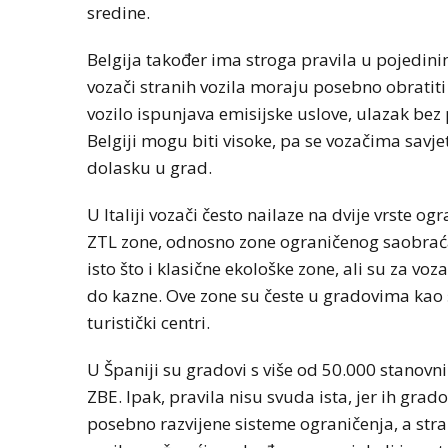
sredine.
Belgija također ima stroga pravila u pojedin
vozači stranih vozila moraju posebno obratiti
vozilo ispunjava emisijske uslove, ulazak bez
Belgiji mogu biti visoke, pa se vozačima savje
dolasku u grad.
U Italiji vozači često nailaze na dvije vrste o
ZTL zone, odnosno zone ograničenog saobraćaj
isto što i klasične ekološke zone, ali su za v
do kazne. Ove zone su česte u gradovima kao 
turistički centri.
U Španiji su gradovi s više od 50.000 stanovn
ZBE. Ipak, pravila nisu svuda ista, jer ih gra
posebno razvijene sisteme ograničenja, a stran