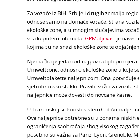
Za vozače iz BiH, Srbije i drugih zemalja regi
odnose samo na domaće vozače. Strana vozila
ekološke zone, a u mnogim slučajevima vozač m
vozilo putem interneta.
GPMaljevac
je naveo n
kojima su na snazi ekološke zone te objašnjen
Njemačka je jedan od najpoznatijih primjer
Umweltzone, odnosno ekološke zone u koje 
Umweltplakette naljepnicom. Ona potvrđuje em
vjetrobransko staklo. Pravilo važi i za vozila 
naljepnice može dovesti do novčane kazne.
U Francuskoj se koristi sistem Crit’Air naljep
Ove naljepnice potrebne su u zonama niskih e
ograničenja saobraćaja zbog visokog zagađenj
posebno su važna za Pariz, Lyon, Grenoble, M