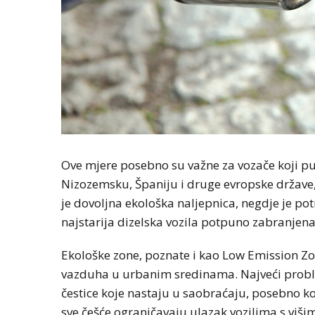
Ove mjere posebno su važne za vozače koji put
Nizozemsku, Španiju i druge evropske države,
je dovoljna ekološka naljepnica, negdje je po
najstarija dizelska vozila potpuno zabranjena
Ekološke zone, poznate i kao Low Emission Zo
vazduha u urbanim sredinama. Najveći proble
čestice koje nastaju u saobraćaju, posebno kod
sve češće ograničavaju ulazak vozilima s viši