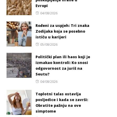
Evropi
Posted
04/08/2026
on
Rođeni za uspjeh: Tri znaka
Zodijaka koja se posebno
ističu u karijeri
Posted
05/08/2026
on
Politički plan ili haos koji je
izmakao kontroli: Ko snosi
odgovornost za juriš na
Seutu?
Posted
04/08/2026
on
Toplotni talas ostavlja
posljedice i kada se završi:
Obratite pažnju na ove
simptome