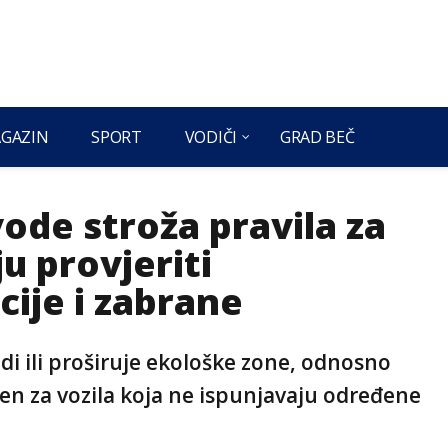
GAZIN
SPORT
VODIČI
GRAD BEČ
ode stroža pravila za
u provjeriti
cije i zabrane
di ili proširuje ekološke zone, odnosno
en za vozila koja ne ispunjavaju određene