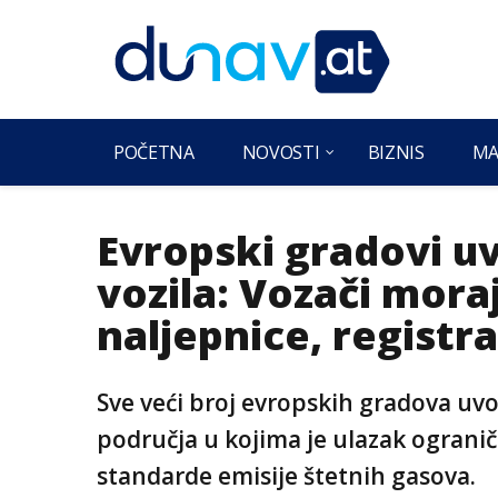
POČETNA
NOVOSTI
BIZNIS
MA
Evropski gradovi uv
vozila: Vozači moraj
naljepnice, registra
Sve veći broj evropskih gradova uvo
područja u kojima je ulazak ogranič
standarde emisije štetnih gasova.