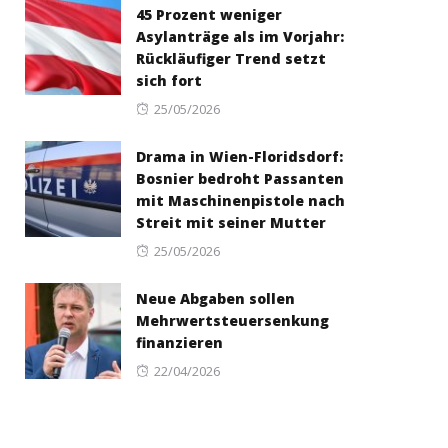
45 Prozent weniger
Asylanträge als im Vorjahr:
Rückläufiger Trend setzt
sich fort
Posted
25/05/2026
on
Drama in Wien-Floridsdorf:
Bosnier bedroht Passanten
mit Maschinenpistole nach
Streit mit seiner Mutter
Posted
25/05/2026
on
Neue Abgaben sollen
Mehrwertsteuersenkung
finanzieren
Posted
22/04/2026
on