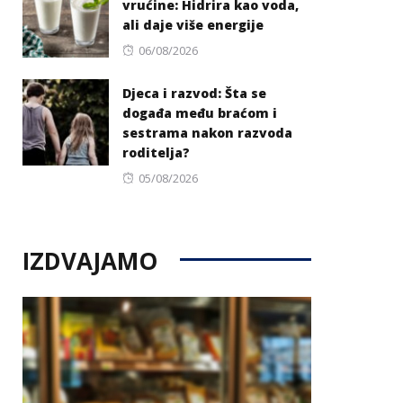
vrućine: Hidrira kao voda,
ali daje više energije
Posted
06/08/2026
on
Djeca i razvod: Šta se
događa među braćom i
sestrama nakon razvoda
roditelja?
Posted
05/08/2026
on
IZDVAJAMO