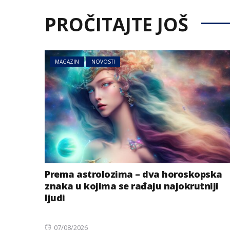
PROČITAJTE JOŠ
MAGAZIN
NOVOSTI
BIZNIS
Energetski probl
niskog vodostaj
Prema astrolozima – dva horoskopska
znaka u kojima se rađaju najokrutniji
ljudi
Posted
07/08/2026