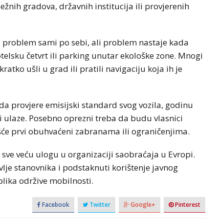
žnih gradova, državnih institucija ili provjerenih
u problem sami po sebi, ali problem nastaje kada
otelsku četvrt ili parking unutar ekološke zone. Mnogi
tko ušli u grad ili pratili navigaciju koja ih je
 da provjere emisijski standard svog vozila, godinu
ji ulaze. Posebno oprezni treba da budu vlasnici
češće prvi obuhvaćeni zabranama ili ograničenjima.
ve veću ulogu u organizaciji saobraćaja u Evropi.
avlje stanovnika i podstaknuti korištenje javnog
oblika održive mobilnosti.
Facebook
Twitter
Google+
Pinterest