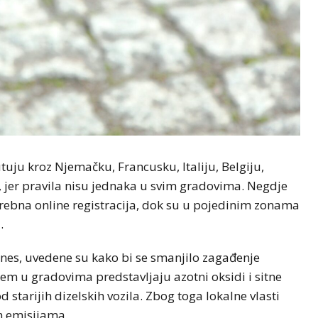
uju kroz Njemačku, Francusku, Italiju, Belgiju,
 jer pravila nisu jednaka u svim gradovima. Negdje
trebna online registracija, dok su u pojedinim zonama
.
nes, uvedene su kako bi se smanjilo zagađenje
m u gradovima predstavljaju azotni oksidi i sitne
 starijih dizelskih vozila. Zbog toga lokalne vlasti
m emisijama.