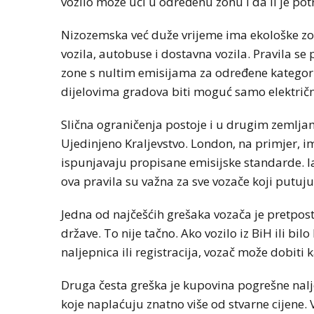
vozilo može ući u određenu zonu i da li je po
Nizozemska već duže vrijeme ima ekološke zon
vozila, autobuse i dostavna vozila. Pravila s
zone s nultim emisijama za određene kategori
dijelovima gradova biti moguć samo električni
Slična ograničenja postoje i u drugim zemlja
Ujedinjeno Kraljevstvo. London, na primjer, 
ispunjavaju propisane emisijske standarde. Ia
ova pravila su važna za sve vozače koji putu
Jedna od najčešćih grešaka vozača je pretpos
države. To nije tačno. Ako vozilo iz BiH ili bi
naljepnica ili registracija, vozač može dobiti
Druga česta greška je kupovina pogrešne nalj
koje naplaćuju znatno više od stvarne cijene. 