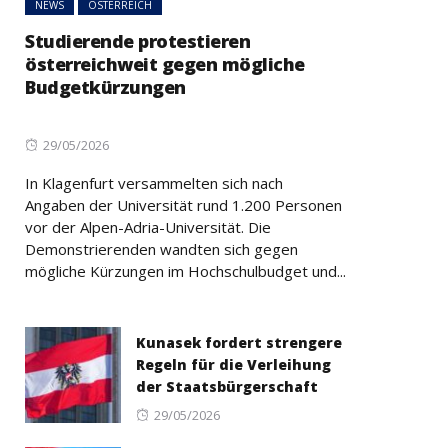
NEWS
ÖSTERREICH
Studierende protestieren
österreichweit gegen mögliche
Budgetkürzungen
Posted
29/05/2026
on
In Klagenfurt versammelten sich nach
Angaben der Universität rund 1.200 Personen
vor der Alpen-Adria-Universität. Die
Demonstrierenden wandten sich gegen
mögliche Kürzungen im Hochschulbudget und...
Kunasek fordert strengere
Regeln für die Verleihung
der Staatsbürgerschaft
Posted
29/05/2026
on