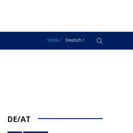
Srpski /
Deutsch /
DE/AT