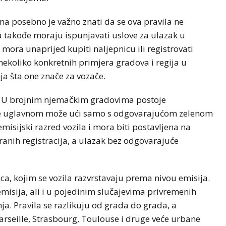
ona posebno je važno znati da se ova pravila ne
 takođe moraju ispunjavati uslove za ulazak u
ora unaprijed kupiti naljepnicu ili registrovati
ekoliko konkretnih primjera gradova i regija u
ja šta one znače za vozače.
a. U brojnim njemačkim gradovima postoje
se uglavnom može ući samo s odgovarajućom zelenom
isijski razred vozila i mora biti postavljena na
stranih registracija, a ulazak bez odgovarajuće
nica, kojim se vozila razvrstavaju prema nivou emisija.
misija, ali i u pojedinim slučajevima privremenih
a. Pravila se razlikuju od grada do grada, a
arseille, Strasbourg, Toulouse i druge veće urbane