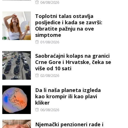
Posted
04/08/2026
on
Toplotni talas ostavlja
posljedice i kada se završi:
Obratite pažnju na ove
simptome
Posted
01/08/2026
on
Saobraćajni kolaps na granici
Crne Gore i Hrvatske, čeka se
više od 10 sati
Posted
02/08/2026
on
Da li naša planeta izgleda
kao krompir ili kao plavi
kliker
Posted
06/08/2026
on
Njemački penzioneri rade i