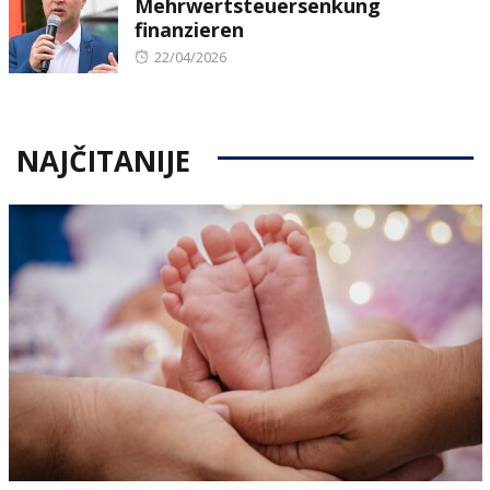
Mehrwertsteuersenkung
finanzieren
Posted
22/04/2026
on
NAJČITANIJE