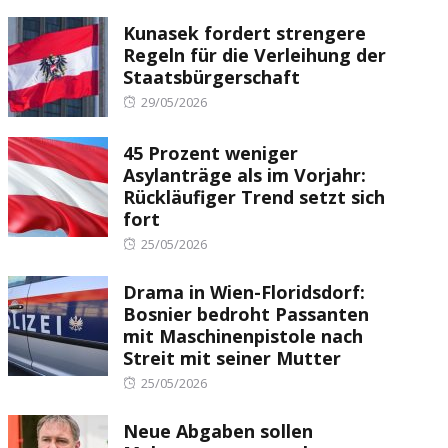
Kunasek fordert strengere
Regeln für die Verleihung der
Staatsbürgerschaft
Posted
29/05/2026
on
45 Prozent weniger
Asylanträge als im Vorjahr:
Rückläufiger Trend setzt sich
fort
Posted
25/05/2026
on
Drama in Wien-Floridsdorf:
Bosnier bedroht Passanten
mit Maschinenpistole nach
Streit mit seiner Mutter
Posted
25/05/2026
on
Neue Abgaben sollen