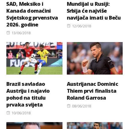
SAD, Meksiko i
Mundijal u Rusiji:
Kanada domaćini
Srbija će najviše
Svjetskog prvenstva
navijača imati u Beču
2026. godine
Posted
12/06/2018
Posted
on
13/06/2018
on
Brazil savladao
Austrijanac Dominic
Austriju i najavio
Thiem prvi finalista
pohod na titulu
Roland Garrosa
prvaka svijeta
Posted
08/06/2018
Posted
on
10/06/2018
on