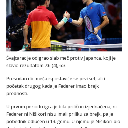
Švajcarac je odigrao slab meč protiv Japanca, koji je
slavio rezultatom 7:6 (4), 6:3.
Presudan dio meča ispostaviće se prvi set, ali i
početak drugog kada je Federer imao brejk
prednosti.
U prvom periodu igra je bila prilično izjednačena, ni
Federer ni Nišikori nisu imali priliku za brejk, pa je
pobednik odlučen u 13. gemu. U njemu je Nišikori bio