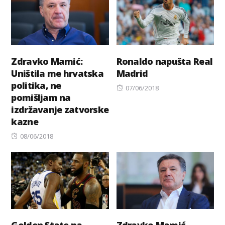
Zdravko Mamić:
Ronaldo napušta Real
Uništila me hrvatska
Madrid
politika, ne
Posted
07/06/2018
pomišljam na
on
izdržavanje zatvorske
kazne
Posted
08/06/2018
on