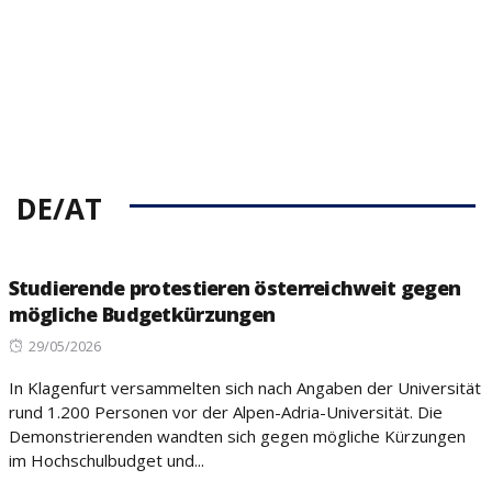
DE/AT
Studierende protestieren österreichweit gegen
mögliche Budgetkürzungen
Posted
29/05/2026
on
In Klagenfurt versammelten sich nach Angaben der Universität
rund 1.200 Personen vor der Alpen-Adria-Universität. Die
Demonstrierenden wandten sich gegen mögliche Kürzungen
im Hochschulbudget und...