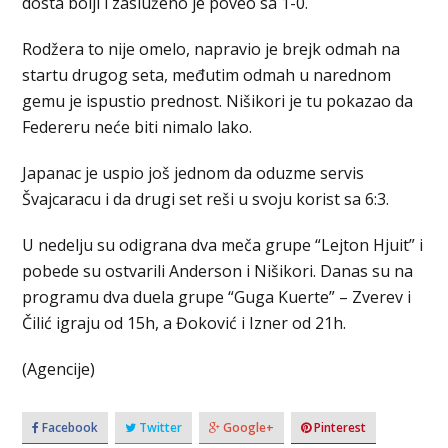
dosta bolji i zasluženo je poveo sa 1-0.
Rodžera to nije omelo, napravio je brejk odmah na
startu drugog seta, međutim odmah u narednom
gemu je ispustio prednost. Nišikori je tu pokazao da
Federeru neće biti nimalo lako.
Japanac je uspio još jednom da oduzme servis
Švajcaracu i da drugi set reši u svoju korist sa 6:3.
U nedelju su odigrana dva meča grupe “Lejton Hjuit” i
pobede su ostvarili Anderson i Nišikori. Danas su na
programu dva duela grupe “Guga Kuerte” – Zverev i
Čilić igraju od 15h, a Đoković i Izner od 21h.
(Agencije)
Facebook
Twitter
Google+
Pinterest