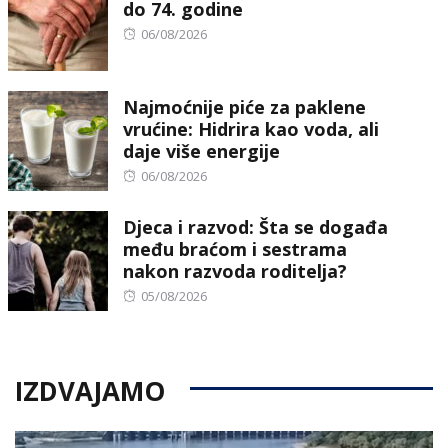
do 74. godine
Posted
06/08/2026
on
Najmoćnije piće za paklene
vrućine: Hidrira kao voda, ali
daje više energije
Posted
06/08/2026
on
Djeca i razvod: Šta se događa
među braćom i sestrama
nakon razvoda roditelja?
Posted
05/08/2026
on
IZDVAJAMO