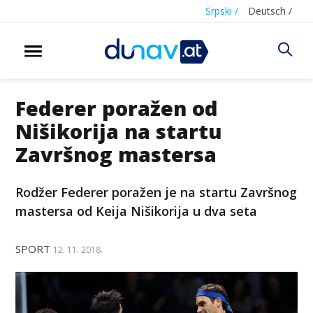
Srpski /
Deutsch /
Federer poražen od
Nišikorija na startu
Završnog mastersa
Rodžer Federer poražen je na startu Završnog
mastersa od Keija Nišikorija u dva seta
SPORT
12. 11. 2018.