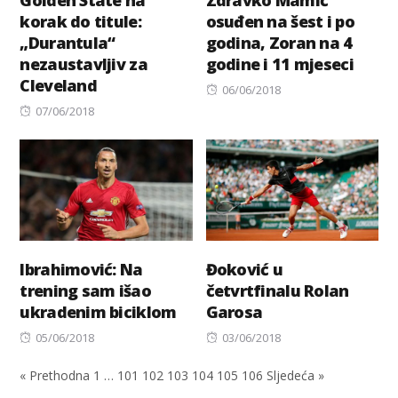
Golden State na
Zdravko Mamić
korak do titule:
osuđen na šest i po
„Durantula“
godina, Zoran na 4
nezaustavljiv za
godine i 11 mjeseci
Cleveland
Posted
06/06/2018
Posted
on
07/06/2018
on
Ibrahimović: Na
Đoković u
trening sam išao
četvrtfinalu Rolan
ukradenim biciklom
Garosa
Posted
Posted
05/06/2018
03/06/2018
on
on
« Prethodna
1
…
101
102
103
104
105
106
Sljedeća »