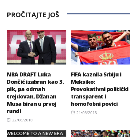
PROČITAJTE JOŠ
NBA DRAFT Luka
FIFA kaznila Srbiju i
Dončić izabran kao 3.
Meksiko:
pik, pa odmah
Provokativni politički
trejdovan, Džanan
transparent i
Musa biran u prvoj
homofobni povici
rundi
Posted
21/06/2018
Posted
on
22/06/2018
on