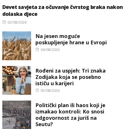
Devet savjeta za očuvanje čvrstog braka nakon
dolaska djece
Posted
03/08/2026
on
Na jesen moguće
poskupljenje hrane u Evropi
Posted
04/08/2026
on
Rođeni za uspjeh: Tri znaka
Zodijaka koja se posebno
ističu u karijeri
Posted
05/08/2026
on
Politički plan ili haos koji je
izmakao kontroli: Ko snosi
odgovornost za juriš na
Seutu?