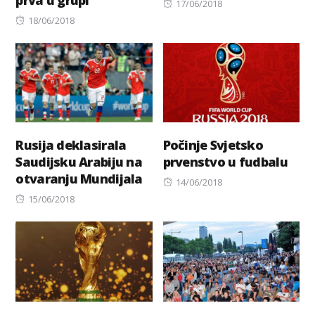
Posted
17/06/2018
Posted
on
18/06/2018
on
Rusija deklasirala
Počinje Svjetsko
Saudijsku Arabiju na
prvenstvo u fudbalu
otvaranju Mundijala
Posted
14/06/2018
Posted
on
15/06/2018
on