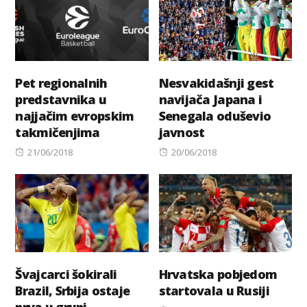
Pet regionalnih
Nesvakidašnji gest
predstavnika u
navijača Japana i
najjačim evropskim
Senegala oduševio
takmičenjima
javnost
Posted
Posted
21/06/2018
20/06/2018
on
on
Švajcarci šokirali
Hrvatska pobjedom
Brazil, Srbija ostaje
startovala u Rusiji
prva u grupi