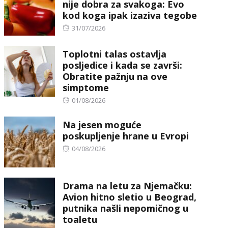
nije dobra za svakoga: Evo
kod koga ipak izaziva tegobe
Posted
31/07/2026
on
Toplotni talas ostavlja
posljedice i kada se završi:
Obratite pažnju na ove
simptome
Posted
01/08/2026
on
Na jesen moguće
poskupljenje hrane u Evropi
Posted
04/08/2026
on
Drama na letu za Njemačku:
Avion hitno sletio u Beograd,
putnika našli nepomičnog u
toaletu