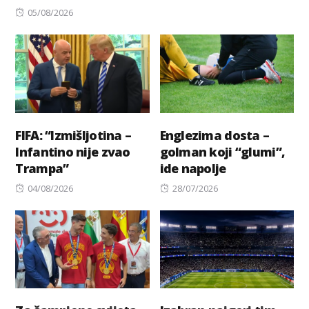
Posted
on
05/08/2026
on
FIFA: “Izmišljotina –
Englezima dosta –
Infantino nije zvao
golman koji “glumi”,
Trampa”
ide napolje
Posted
Posted
04/08/2026
28/07/2026
on
on