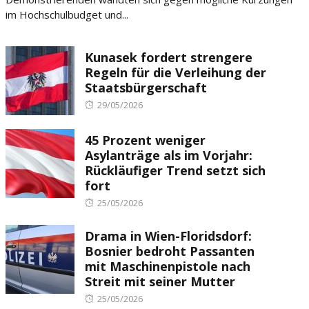
im Hochschulbudget und...
Kunasek fordert strengere
Regeln für die Verleihung der
Staatsbürgerschaft
Posted
29/05/2026
on
45 Prozent weniger
Asylanträge als im Vorjahr:
Rückläufiger Trend setzt sich
fort
Posted
25/05/2026
on
Drama in Wien-Floridsdorf:
Bosnier bedroht Passanten
mit Maschinenpistole nach
Streit mit seiner Mutter
Posted
25/05/2026