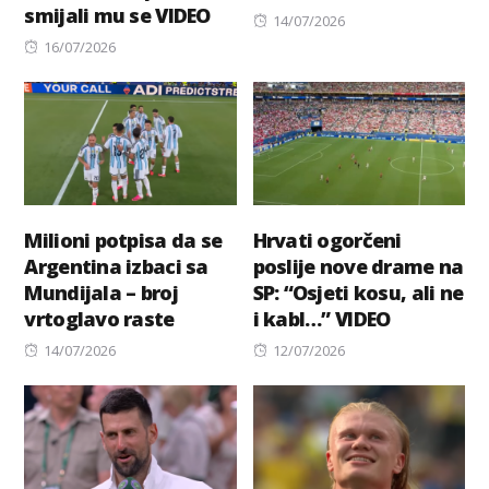
smijali mu se VIDEO
Posted
14/07/2026
Posted
on
16/07/2026
on
Milioni potpisa da se
Hrvati ogorčeni
Argentina izbaci sa
poslije nove drame na
Mundijala – broj
SP: “Osjeti kosu, ali ne
vrtoglavo raste
i kabl…” VIDEO
Posted
Posted
14/07/2026
12/07/2026
on
on