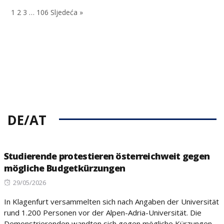
on
1
2
3
…
106
Sljedeća »
DE/AT
Studierende protestieren österreichweit gegen
mögliche Budgetkürzungen
Posted
29/05/2026
on
In Klagenfurt versammelten sich nach Angaben der Universität
rund 1.200 Personen vor der Alpen-Adria-Universität. Die
Demonstrierenden wandten sich gegen mögliche Kürzungen