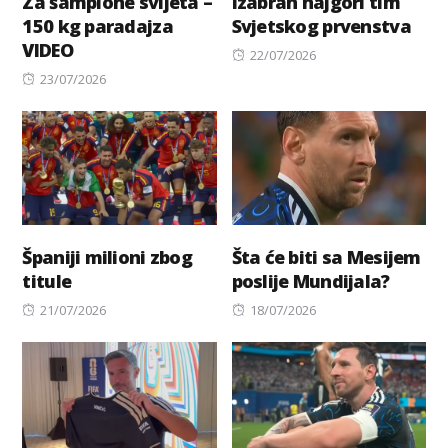
Za šampione svijeta –
Izabran najgori tim
150 kg paradajza
Svjetskog prvenstva
VIDEO
Posted
22/07/2026
Posted
on
23/07/2026
on
Španiji milioni zbog
Šta će biti sa Mesijem
titule
poslije Mundijala?
Posted
Posted
21/07/2026
18/07/2026
on
on