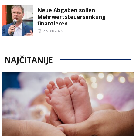
on
Neue Abgaben sollen
Mehrwertsteuersenkung
finanzieren
Posted
22/04/2026
on
NAJČITANIJE