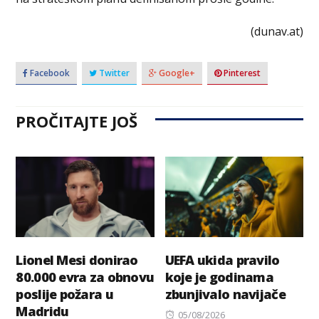
(dunav.at)
Facebook
Twitter
Google+
Pinterest
PROČITAJTE JOŠ
Lionel Mesi donirao
UEFA ukida pravilo
80.000 evra za obnovu
koje je godinama
poslije požara u
zbunjivalo navijače
Madridu
Posted
05/08/2026