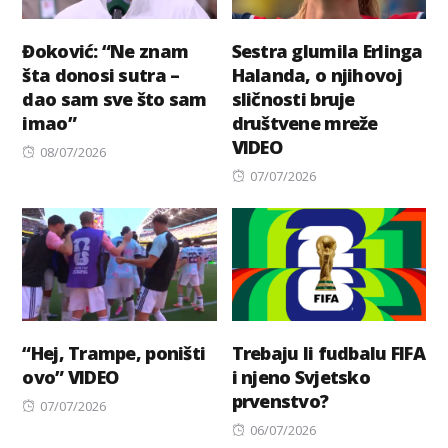
Đoković: “Ne znam
Sestra glumila Erlinga
šta donosi sutra –
Halanda, o njihovoj
dao sam sve što sam
sličnosti bruje
imao”
društvene mreže
VIDEO
Posted
08/07/2026
on
Posted
07/07/2026
on
“Hej, Trampe, poništi
Trebaju li fudbalu FIFA
ovo” VIDEO
i njeno Svjetsko
prvenstvo?
Posted
07/07/2026
on
Posted
06/07/2026