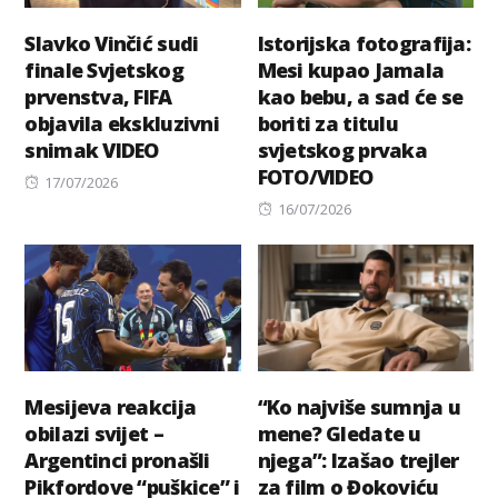
Slavko Vinčić sudi
Istorijska fotografija:
finale Svjetskog
Mesi kupao Jamala
prvenstva, FIFA
kao bebu, a sad će se
objavila ekskluzivni
boriti za titulu
snimak VIDEO
svjetskog prvaka
FOTO/VIDEO
Posted
17/07/2026
on
Posted
16/07/2026
on
Mesijeva reakcija
“Ko najviše sumnja u
obilazi svijet –
mene? Gledate u
Argentinci pronašli
njega”: Izašao trejler
Pikfordove “puškice” i
za film o Đokoviću