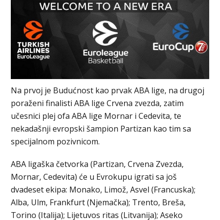
Na prvoj je Budućnost kao prvak ABA lige, na drugoj
poraženi finalisti ABA lige Crvena zvezda, zatim
učesnici plej ofa ABA lige Mornar i Cedevita, te
nekadašnji evropski šampion Partizan kao tim sa
specijalnom pozivnicom.
ABA ligaška četvorka (Partizan, Crvena Zvezda,
Mornar, Cedevita) će u Evrokupu igrati sa još
dvadeset ekipa: Monako, Limož, Asvel (Francuska);
Alba, Ulm, Frankfurt (Njemačka); Trento, Breša,
Torino (Italija); Lijetuvos ritas (Litvanija); Aseko