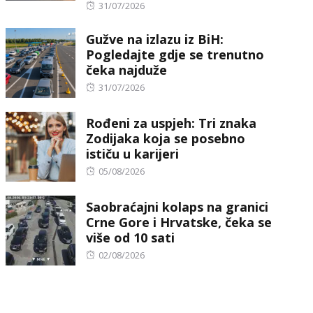
Posted
31/07/2026
on
Gužve na izlazu iz BiH:
Pogledajte gdje se trenutno
čeka najduže
Posted
31/07/2026
on
Rođeni za uspjeh: Tri znaka
Zodijaka koja se posebno
ističu u karijeri
Posted
05/08/2026
on
Saobraćajni kolaps na granici
Crne Gore i Hrvatske, čeka se
više od 10 sati
Posted
02/08/2026
on