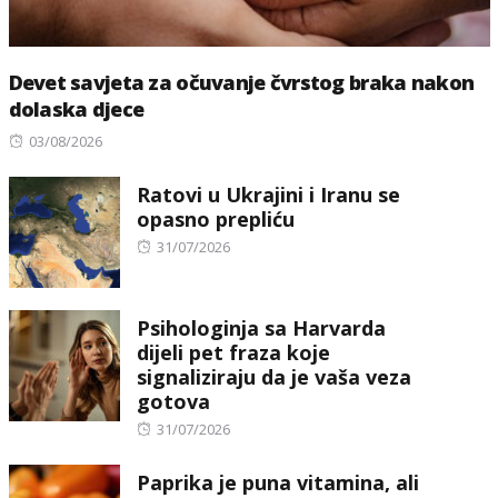
Devet savjeta za očuvanje čvrstog braka nakon
dolaska djece
Posted
03/08/2026
on
Ratovi u Ukrajini i Iranu se
opasno prepliću
Posted
31/07/2026
on
Psihologinja sa Harvarda
dijeli pet fraza koje
signaliziraju da je vaša veza
gotova
Posted
31/07/2026
on
Paprika je puna vitamina, ali