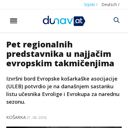
Srpski /
Deutsch /
Pet regionalnih
predstavnika u najjačim
evropskim takmičenjima
Izvršni bord Evropske košarkaške asocijacije
(ULEB) potvrdio je na današnjem sastanku
listu učesnika Evrolige i Evrokupa za narednu
sezonu.
KOŠARKA
21. 06. 2018.