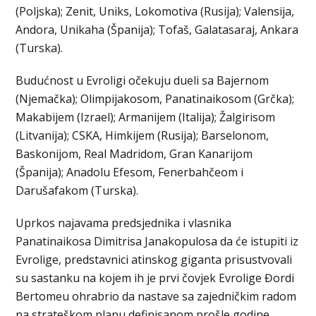
(Poljska); Zenit, Uniks, Lokomotiva (Rusija); Valensija,
Andora, Unikaha (Španija); Tofaš, Galatasaraj, Ankara
(Turska).
Budućnost u Evroligi očekuju dueli sa Bajernom
(Njemačka); Olimpijakosom, Panatinaikosom (Grčka);
Makabijem (Izrael); Armanijem (Italija); Žalgirisom
(Litvanija); CSKA, Himkijem (Rusija); Barselonom,
Baskonijom, Real Madridom, Gran Kanarijom
(Španija); Anadolu Efesom, Fenerbahčeom i
Darušafakom (Turska).
Uprkos najavama predsjednika i vlasnika
Panatinaikosa Dimitrisa Janakopulosa da će istupiti iz
Evrolige, predstavnici atinskog giganta prisustvovali
su sastanku na kojem ih je prvi čovjek Evrolige Đordi
Bertomeu ohrabrio da nastave sa zajedničkim radom
na strateškom planu definisanom prošle godine.