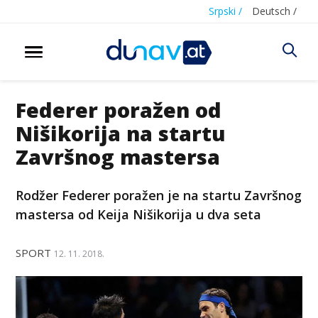
Srpski /
Deutsch /
Federer poražen od
Nišikorija na startu
Završnog mastersa
Rodžer Federer poražen je na startu Završnog
mastersa od Keija Nišikorija u dva seta
SPORT
12. 11. 2018.