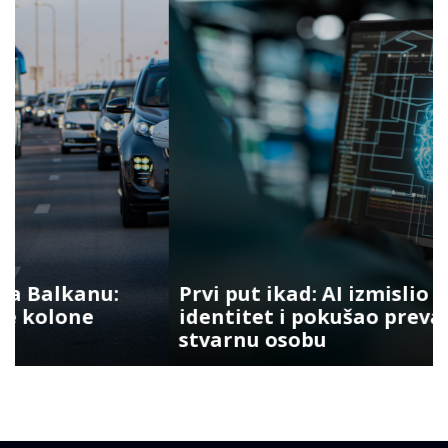
Prvi put ikad: AI izmislio lažni
identitet i pokušao prevariti
stvarnu osobu