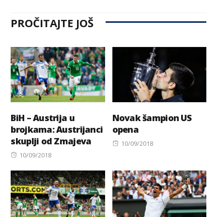
PROČITAJTE JOŠ
BiH – Austrija u
Novak šampion US
brojkama: Austrijanci
opena
skuplji od Zmajeva
Posted
10/09/2018
Posted
on
10/09/2018
on