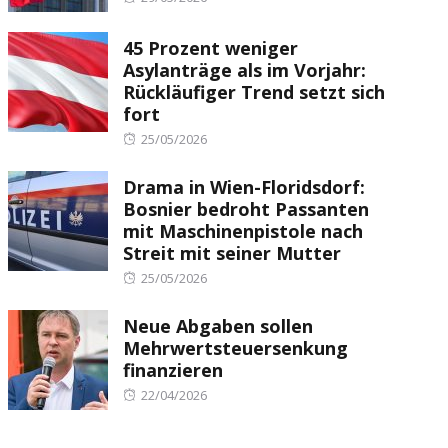
on
45 Prozent weniger
Asylanträge als im Vorjahr:
Rückläufiger Trend setzt sich
fort
Posted
25/05/2026
on
Drama in Wien-Floridsdorf:
Bosnier bedroht Passanten
mit Maschinenpistole nach
Streit mit seiner Mutter
Posted
25/05/2026
on
Neue Abgaben sollen
Mehrwertsteuersenkung
finanzieren
Posted
22/04/2026
on