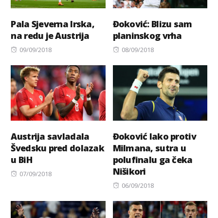
Pala Sjeverna Irska,
Đoković: Blizu sam
na redu je Austrija
planinskog vrha
Posted
Posted
09/09/2018
08/09/2018
on
on
Austrija savladala
Đoković lako protiv
Švedsku pred dolazak
Milmana, sutra u
u BiH
polufinalu ga čeka
Nišikori
Posted
07/09/2018
on
Posted
06/09/2018
on