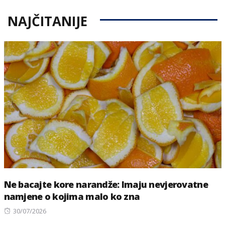
NAJČITANIJE
Ne bacajte kore narandže: Imaju nevjerovatne
namjene o kojima malo ko zna
Posted
30/07/2026
on