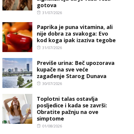
gotova
Posted
31/07/2026
on
Paprika je puna vitamina, ali
nije dobra za svakoga: Evo
kod koga ipak izaziva tegobe
Posted
31/07/2026
on
Previše urina: Beč upozorava
kupače na sve veće
zagađenje Starog Dunava
Posted
30/07/2026
on
Toplotni talas ostavlja
posljedice i kada se završi:
Obratite pažnju na ove
simptome
Posted
01/08/2026
on