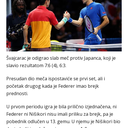
Švajcarac je odigrao slab meč protiv Japanca, koji je
slavio rezultatom 7:6 (4), 6:3.
Presudan dio meča ispostaviće se prvi set, ali i
početak drugog kada je Federer imao brejk
prednosti.
U prvom periodu igra je bila prilično izjednačena, ni
Federer ni Nišikori nisu imali priliku za brejk, pa je
pobednik odlučen u 13. gemu. U njemu je Nišikori bio