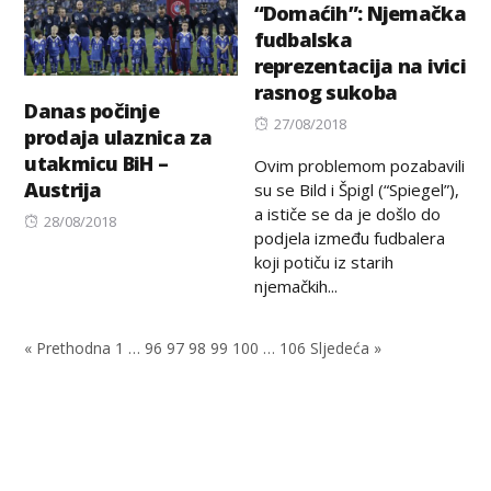
“Domaćih”: Njemačka
fudbalska
reprezentacija na ivici
rasnog sukoba
Danas počinje
Posted
27/08/2018
prodaja ulaznica za
on
utakmicu BiH –
Ovim problemom pozabavili
Austrija
su se Bild i Špigl (“Spiegel”),
a ističe se da je došlo do
Posted
28/08/2018
podjela između fudbalera
on
koji potiču iz starih
njemačkih...
« Prethodna
1
…
96
97
98
99
100
…
106
Sljedeća »