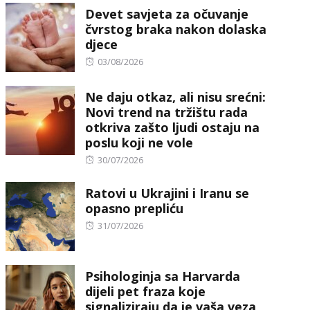
Devet savjeta za očuvanje
čvrstog braka nakon dolaska
djece
Posted
03/08/2026
on
Ne daju otkaz, ali nisu srećni:
Novi trend na tržištu rada
otkriva zašto ljudi ostaju na
poslu koji ne vole
Posted
30/07/2026
on
Ratovi u Ukrajini i Iranu se
opasno prepliću
Posted
31/07/2026
on
Psihologinja sa Harvarda
dijeli pet fraza koje
signaliziraju da je vaša veza