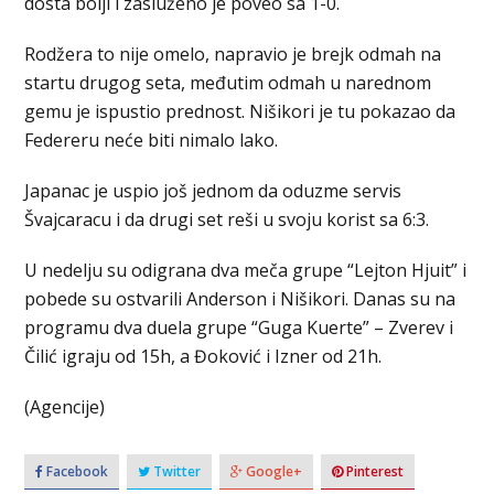
dosta bolji i zasluženo je poveo sa 1-0.
Rodžera to nije omelo, napravio je brejk odmah na
startu drugog seta, međutim odmah u narednom
gemu je ispustio prednost. Nišikori je tu pokazao da
Federeru neće biti nimalo lako.
Japanac je uspio još jednom da oduzme servis
Švajcaracu i da drugi set reši u svoju korist sa 6:3.
U nedelju su odigrana dva meča grupe “Lejton Hjuit” i
pobede su ostvarili Anderson i Nišikori. Danas su na
programu dva duela grupe “Guga Kuerte” – Zverev i
Čilić igraju od 15h, a Đoković i Izner od 21h.
(Agencije)
Facebook
Twitter
Google+
Pinterest