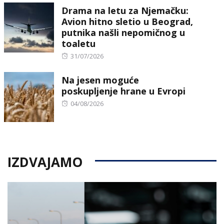
Drama na letu za Njemačku:
Avion hitno sletio u Beograd,
putnika našli nepomičnog u
toaletu
Posted
31/07/2026
on
Na jesen moguće
poskupljenje hrane u Evropi
Posted
04/08/2026
on
IZDVAJAMO