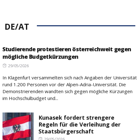
DE/AT
Studierende protestieren österreichweit gegen
mögliche Budgetkürzungen
Posted
29/05/2026
on
In Klagenfurt versammelten sich nach Angaben der Universität
rund 1.200 Personen vor der Alpen-Adria-Universität. Die
Demonstrierenden wandten sich gegen mögliche Kürzungen
im Hochschulbudget und...
Kunasek fordert strengere
Regeln für die Verleihung der
Staatsbürgerschaft
Posted
29/05/2026