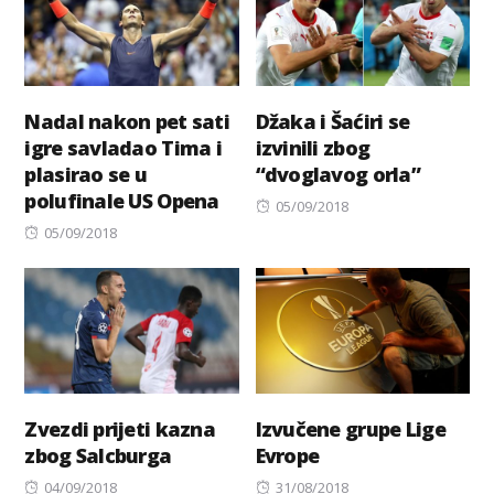
Nadal nakon pet sati
Džaka i Šaćiri se
igre savladao Tima i
izvinili zbog
plasirao se u
“dvoglavog orla”
polufinale US Opena
Posted
05/09/2018
Posted
on
05/09/2018
on
Zvezdi prijeti kazna
Izvučene grupe Lige
zbog Salcburga
Evrope
Posted
Posted
04/09/2018
31/08/2018