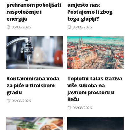
prehranom poboljšati
umjesto nas:
raspoloženje i
Postajemo li zbog
energiju
toga gluplji?
Posted
Posted
06/08/2026
06/08/2026
on
on
Kontaminirana voda
Toplotni talas izaziva
za piće u tirolskom
više sukoba na
gradu
javnom prostoru u
Beču
Posted
06/08/2026
on
Posted
06/08/2026
on