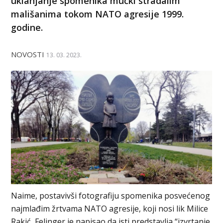
uklanjanje spomenika mučki stradalim
mališanima tokom NATO agresije 1999.
godine.
NOVOSTI
13. 03. 2023.
Naime, postavivši fotografiju spomenika posvećenog
najmlađim žrtvama NATO agresije, koji nosi lik Milice
Rakić, Felinger je napisao da isti predstavlja “izvrtanje