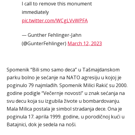
I call to remove this monument
immediately
pic.twitter.com/WCgLVvWPFA
— Gunther Fehlinger-Jahn
(@GunterFehlinger)
March 12, 2023
Spomenik “Bili smo samo deca” u Tašmajdanskom
parku bolno je sećanje na NATO agresiju u kojoj je
poginulo 79 najmlađih. Spomenik Milici Rakić su 2000.
godine podigle “Večernje novosti” u znak sećanja na
svu decu koja su izgubila živote u bombardovanju.
Mala Milica postala je simbol stradanja dece. Ona je
poginula 17. aprila 1999. godine, u porodičnoj kući u
Batajnici, dok je sedela na noši.