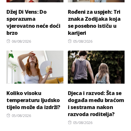
Džej Di Vens: Do
Rođeni za uspjeh: Tri
sporazuma
znaka Zodijaka koja
vjerovatno neće doći
se posebno ističu u
brzo
karijeri
Posted
Posted
06/08/2026
05/08/2026
on
on
Koliko visoku
Djeca i razvod: Šta se
temperaturu ljudsko
događa među braćom
tijelo može da izdrži?
i sestrama nakon
razvoda roditelja?
Posted
05/08/2026
on
Posted
05/08/2026
on