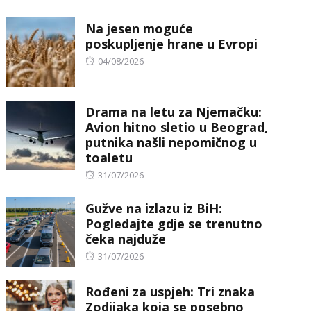
on
Na jesen moguće
poskupljenje hrane u Evropi
Posted
04/08/2026
on
Drama na letu za Njemačku:
Avion hitno sletio u Beograd,
putnika našli nepomičnog u
toaletu
Posted
31/07/2026
on
Gužve na izlazu iz BiH:
Pogledajte gdje se trenutno
čeka najduže
Posted
31/07/2026
on
Rođeni za uspjeh: Tri znaka
Zodijaka koja se posebno