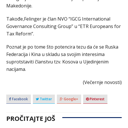
Makedonije.
Takođe,Felinger je član NVO “IGCG International
Governance Consulting Group” u “ETR Europeans for
Tax Reform”.
Poznat je po tome što potencira tezu da će se Ruska
Federacija i Kina u skladu sa svojim interesima
suprotstaviti članstvu tzv. Kosova u Ujedinjenim
nacijama.
(Večernje novosti)
Facebook
Twitter
Google+
Pinterest
PROČITAJTE JOŠ