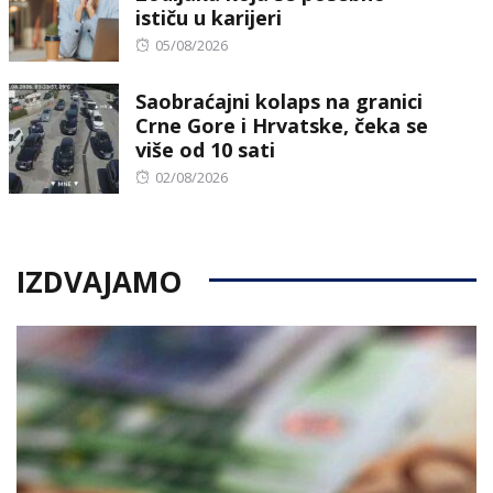
ističu u karijeri
Posted
05/08/2026
on
Saobraćajni kolaps na granici
Crne Gore i Hrvatske, čeka se
više od 10 sati
Posted
02/08/2026
on
IZDVAJAMO