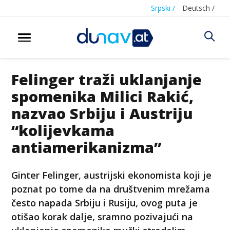
Srpski /
Deutsch /
Felinger traži uklanjanje
spomenika Milici Rakić,
nazvao Srbiju i Austriju
“kolijevkama
antiamerikanizma”
Ginter Felinger, austrijski ekonomista koji je
poznat po tome da na društvenim mrežama
često napada Srbiju i Rusiju, ovog puta je
otišao korak dalje, sramno pozivajući na