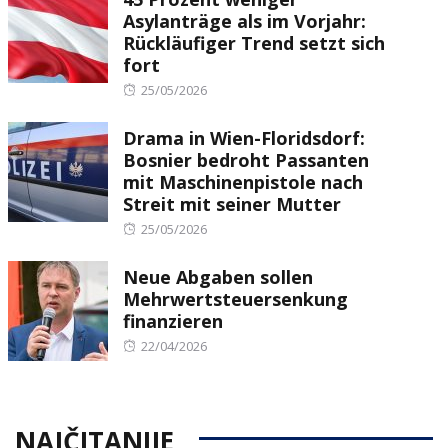
Asylanträge als im Vorjahr:
Rückläufiger Trend setzt sich
fort
Posted
25/05/2026
on
Drama in Wien-Floridsdorf:
Bosnier bedroht Passanten
mit Maschinenpistole nach
Streit mit seiner Mutter
Posted
25/05/2026
on
Neue Abgaben sollen
Mehrwertsteuersenkung
finanzieren
Posted
22/04/2026
on
NAJČITANIJE