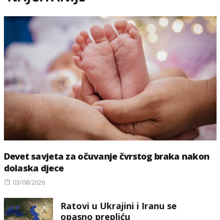
Devet savjeta za očuvanje čvrstog braka nakon
dolaska djece
Posted
03/08/2026
on
Ratovi u Ukrajini i Iranu se
opasno prepliću