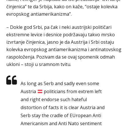
činjenica” te da Srbija, kako on kaže, “ostaje kolevka
evropskog antiamerikanizma”.
– Dokle god Srbi, pa čak i neki austrijski političari
ekstremne levice i desnice podržavaju takvo mrsko
izvrtanje činjenica, jasno je da Austrija i Srbi ostaju
kolevka evropskog antiamerikanizma i antinatovskog
raspoloženja. Pozivam da se ovaj spomenik odmah
ukloni – stoji u sramnom tvitu.
As long as Serb and sadly even some
Austria
politicians from extrem left
and right endorse such hateful
distortion of facts it is clear Austria and
Serb stay the cradle of EUropean Anti
Americanism and Anti Nato sentiment