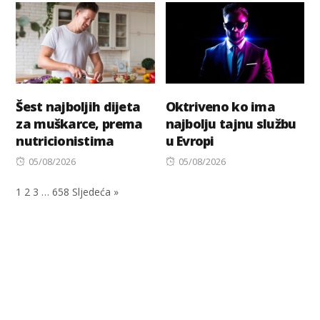
Šest najboljih dijeta
Oktriveno ko ima
za muškarce, prema
najbolju tajnu službu
nutricionistima
u Evropi
Posted
Posted
05/08/2026
05/08/2026
on
on
1
2
3
…
658
Sljedeća »