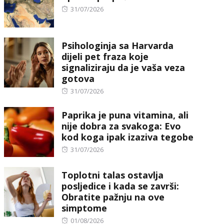
Posted
31/07/2026
on
Psihologinja sa Harvarda
dijeli pet fraza koje
signaliziraju da je vaša veza
gotova
Posted
31/07/2026
on
Paprika je puna vitamina, ali
nije dobra za svakoga: Evo
kod koga ipak izaziva tegobe
Posted
31/07/2026
on
Toplotni talas ostavlja
posljedice i kada se završi:
Obratite pažnju na ove
simptome
Posted
01/08/2026