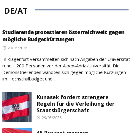
DE/AT
Studierende protestieren österreichweit gegen
mögliche Budgetkürzungen
Posted
29/05/2026
on
In Klagenfurt versammelten sich nach Angaben der Universität
rund 1.200 Personen vor der Alpen-Adria-Universität. Die
Demonstrierenden wandten sich gegen mögliche Kürzungen
im Hochschulbudget und...
Kunasek fordert strengere
Regeln für die Verleihung der
Staatsbürgerschaft
Posted
29/05/2026
on
45 Prozent weniger