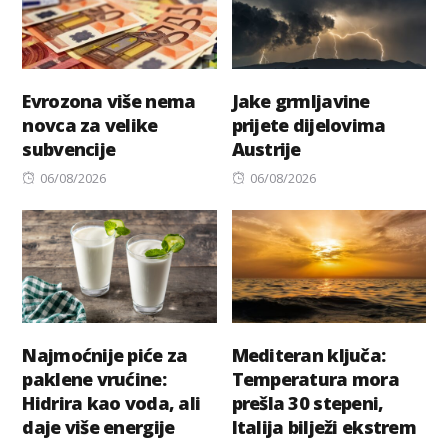
Evrozona više nema
Jake grmljavine
novca za velike
prijete dijelovima
subvencije
Austrije
Posted
Posted
06/08/2026
06/08/2026
on
on
Najmoćnije piće za
Mediteran ključa:
paklene vrućine:
Temperatura mora
Hidrira kao voda, ali
prešla 30 stepeni,
daje više energije
Italija bilježi ekstrem