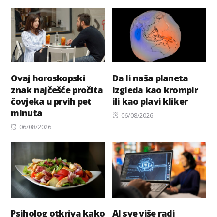
Ovaj horoskopski
Da li naša planeta
znak najčešće pročita
izgleda kao krompir
čovjeka u prvih pet
ili kao plavi kliker
minuta
Posted
06/08/2026
Posted
on
06/08/2026
on
Psiholog otkriva kako
AI sve više radi