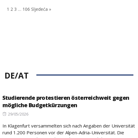
on
1
2
3
…
106
Sljedeća »
DE/AT
Studierende protestieren österreichweit gegen
mögliche Budgetkürzungen
Posted
29/05/2026
on
In Klagenfurt versammelten sich nach Angaben der Universität
rund 1.200 Personen vor der Alpen-Adria-Universität. Die