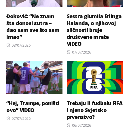
Đoković: “Ne znam
Sestra glumila Erlinga
šta donosi sutra –
Halanda, o njihovoj
dao sam sve što sam
sličnosti bruje
imao”
društvene mreže
VIDEO
Posted
08/07/2026
on
Posted
07/07/2026
on
“Hej, Trampe, poništi
Trebaju li fudbalu FIFA
ovo” VIDEO
i njeno Svjetsko
prvenstvo?
Posted
07/07/2026
on
Posted
06/07/2026