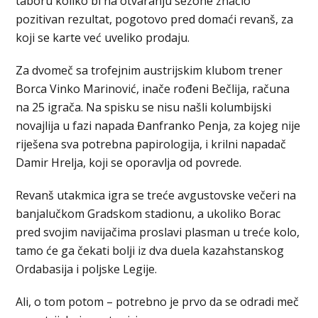
taboru koliko bi na otvaranju sezone značio
pozitivan rezultat, pogotovo pred domaći revanš, za
koji se karte već uveliko prodaju.
Za dvomeč sa trofejnim austrijskim klubom trener
Borca Vinko Marinović, inače rođeni Bečlija, računa
na 25 igrača. Na spisku se nisu našli kolumbijski
novajlija u fazi napada Đanfranko Penja, za kojeg nije
riješena sva potrebna papirologija, i krilni napadač
Damir Hrelja, koji se oporavlja od povrede.
Revanš utakmica igra se treće avgustovske večeri na
banjalučkom Gradskom stadionu, a ukoliko Borac
pred svojim navijačima proslavi plasman u treće kolo,
tamo će ga čekati bolji iz dva duela kazahstanskog
Ordabasija i poljske Legije.
Ali, o tom potom – potrebno je prvo da se odradi meč