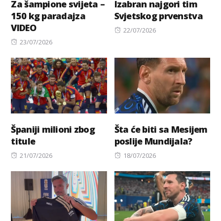
Za šampione svijeta –
Izabran najgori tim
150 kg paradajza
Svjetskog prvenstva
VIDEO
Posted
22/07/2026
Posted
on
23/07/2026
on
Španiji milioni zbog
Šta će biti sa Mesijem
titule
poslije Mundijala?
Posted
Posted
21/07/2026
18/07/2026
on
on