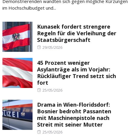
Demonstrierenden wandten sich gegen mögliche Kürzungen
im Hochschulbudget und...
Kunasek fordert strengere
Regeln für die Verleihung der
Staatsbürgerschaft
Posted
29/05/2026
on
45 Prozent weniger
Asylanträge als im Vorjahr:
Rückläufiger Trend setzt sich
fort
Posted
25/05/2026
on
Drama in Wien-Floridsdorf:
Bosnier bedroht Passanten
mit Maschinenpistole nach
Streit mit seiner Mutter
Posted
25/05/2026