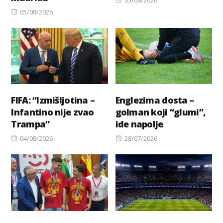
Posted
on
05/08/2026
on
FIFA: “Izmišljotina –
Englezima dosta –
Infantino nije zvao
golman koji “glumi”,
Trampa”
ide napolje
Posted
Posted
04/08/2026
28/07/2026
on
on