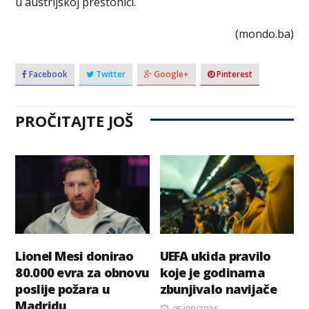
u austrijskoj prestonici.
(mondo.ba)
Facebook
Twitter
Google+
Pinterest
PROČITAJTE JOŠ
Lionel Mesi donirao
UEFA ukida pravilo
80.000 evra za obnovu
koje je godinama
poslije požara u
zbunjivalo navijače
Madridu
Posted
05/08/2026