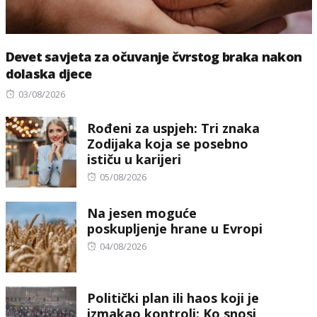
Devet savjeta za očuvanje čvrstog braka nakon
dolaska djece
Posted
03/08/2026
on
Rođeni za uspjeh: Tri znaka
Zodijaka koja se posebno
ističu u karijeri
Posted
05/08/2026
on
Na jesen moguće
poskupljenje hrane u Evropi
Posted
04/08/2026
on
Politički plan ili haos koji je
izmakao kontroli: Ko snosi