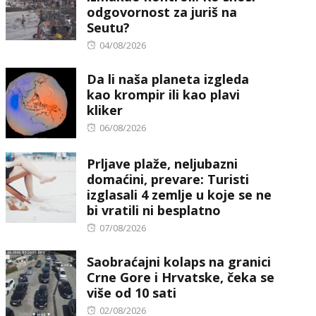
odgovornost za juriš na
Seutu?
Posted
04/08/2026
on
Da li naša planeta izgleda
kao krompir ili kao plavi
kliker
Posted
06/08/2026
on
Prljave plaže, neljubazni
domaćini, prevare: Turisti
izglasali 4 zemlje u koje se ne
bi vratili ni besplatno
Posted
07/08/2026
on
Saobraćajni kolaps na granici
Crne Gore i Hrvatske, čeka se
više od 10 sati
Posted
02/08/2026