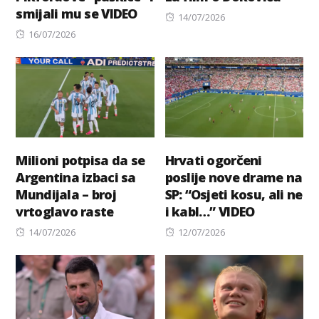
smijali mu se VIDEO
Posted
14/07/2026
Posted
on
16/07/2026
on
Milioni potpisa da se
Hrvati ogorčeni
Argentina izbaci sa
poslije nove drame na
Mundijala – broj
SP: “Osjeti kosu, ali ne
vrtoglavo raste
i kabl…” VIDEO
Posted
Posted
14/07/2026
12/07/2026
on
on