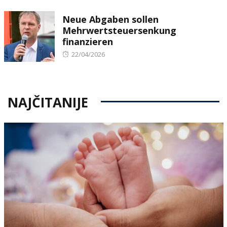
on
Neue Abgaben sollen
Mehrwertsteuersenkung
finanzieren
Posted
22/04/2026
on
NAJČITANIJE