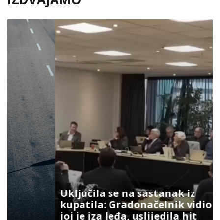
Uključila se na sastanak iz
kupatila: Gradonačelnik vidio šta
joj je iza leđa, uslijedila hit