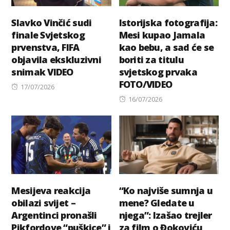
Slavko Vinčić sudi
Istorijska fotografija:
finale Svjetskog
Mesi kupao Jamala
prvenstva, FIFA
kao bebu, a sad će se
objavila ekskluzivni
boriti za titulu
snimak VIDEO
svjetskog prvaka
FOTO/VIDEO
Posted
17/07/2026
on
Posted
16/07/2026
on
Mesijeva reakcija
“Ko najviše sumnja u
obilazi svijet –
mene? Gledate u
Argentinci pronašli
njega”: Izašao trejler
Pikfordove “puškice” i
za film o Đokoviću