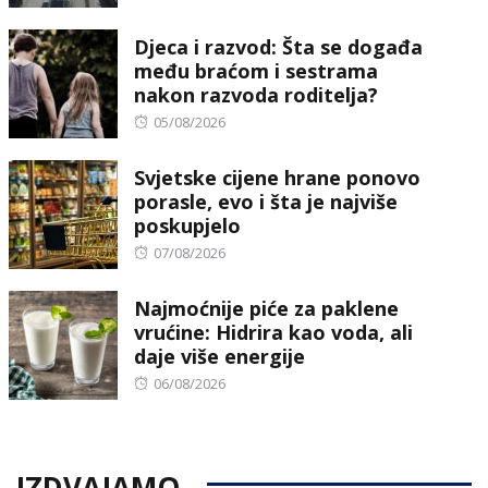
on
Djeca i razvod: Šta se događa
među braćom i sestrama
nakon razvoda roditelja?
Posted
05/08/2026
on
Svjetske cijene hrane ponovo
porasle, evo i šta je najviše
poskupjelo
Posted
07/08/2026
on
Najmoćnije piće za paklene
vrućine: Hidrira kao voda, ali
daje više energije
Posted
06/08/2026
on
IZDVAJAMO