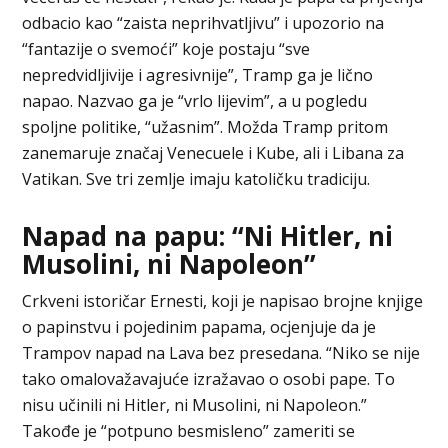
odbacio kao “zaista neprihvatljivu” i upozorio na
“fantazije o svemoći” koje postaju “sve
nepredvidljivije i agresivnije”, Tramp ga je lično
napao. Nazvao ga je “vrlo lijevim”, a u pogledu
spoljne politike, “užasnim”. Možda Tramp pritom
zanemaruje značaj Venecuele i Kube, ali i Libana za
Vatikan. Sve tri zemlje imaju katoličku tradiciju.
Napad na papu: “Ni Hitler, ni
Musolini, ni Napoleon”
Crkveni istoričar Ernesti, koji je napisao brojne knjige
o papinstvu i pojedinim papama, ocjenjuje da je
Trampov napad na Lava bez presedana. “Niko se nije
tako omalovažavajuće izražavao o osobi pape. To
nisu učinili ni Hitler, ni Musolini, ni Napoleon.”
Takođe je “potpuno besmisleno” zameriti se