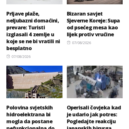
Prljave plaže,
Bizaran savjet
neljubazni domaćini,
Sjeverne Koreje: Supa
prevare: Turisti
od psećeg mesa kao
izglasali 4 zemlje u
lijek protiv vrućine
koje se ne bi vratili ni
Posted
07/08/2026
besplatno
on
Posted
07/08/2026
on
Polovina svjetskih
Operisali čovjeka kad
hidroelektrana bi
je udario jak potres:
mogla da postane
Pogledajte reakciju
nefunkcionalna do
japanskih hirurga