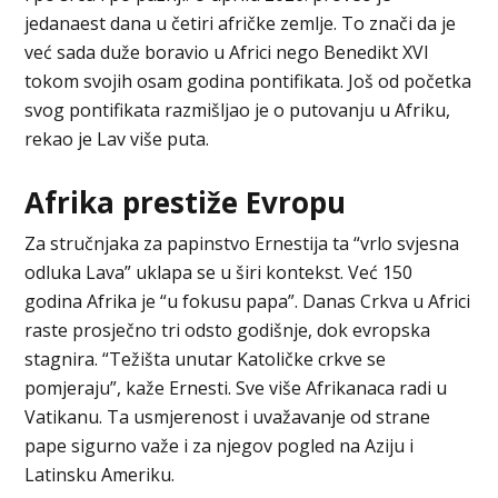
jedanaest dana u četiri afričke zemlje. To znači da je
već sada duže boravio u Africi nego Benedikt XVI
tokom svojih osam godina pontifikata. Još od početka
svog pontifikata razmišljao je o putovanju u Afriku,
rekao je Lav više puta.
Afrika prestiže Evropu
Za stručnjaka za papinstvo Ernestija ta “vrlo svjesna
odluka Lava” uklapa se u širi kontekst. Već 150
godina Afrika je “u fokusu papa”. Danas Crkva u Africi
raste prosječno tri odsto godišnje, dok evropska
stagnira. “Težišta unutar Katoličke crkve se
pomjeraju”, kaže Ernesti. Sve više Afrikanaca radi u
Vatikanu. Ta usmjerenost i uvažavanje od strane
pape sigurno važe i za njegov pogled na Aziju i
Latinsku Ameriku.