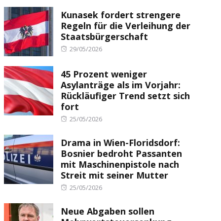
Kunasek fordert strengere
Regeln für die Verleihung der
Staatsbürgerschaft
Posted
29/05/2026
on
45 Prozent weniger
Asylanträge als im Vorjahr:
Rückläufiger Trend setzt sich
fort
Posted
25/05/2026
on
Drama in Wien-Floridsdorf:
Bosnier bedroht Passanten
mit Maschinenpistole nach
Streit mit seiner Mutter
Posted
25/05/2026
on
Neue Abgaben sollen