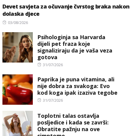
Devet savjeta za očuvanje čvrstog braka nakon
dolaska djece
Posted
03/08/2026
on
Psihologinja sa Harvarda
dijeli pet fraza koje
signaliziraju da je vaša veza
gotova
Posted
31/07/2026
on
Paprika je puna vitamina, ali
nije dobra za svakoga: Evo
kod koga ipak izaziva tegobe
Posted
31/07/2026
on
Toplotni talas ostavlja
posljedice i kada se završi:
Obratite pažnju na ove
simptome