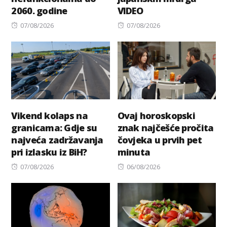
2060. godine
VIDEO
Posted
Posted
07/08/2026
07/08/2026
on
on
Vikend kolaps na
Ovaj horoskopski
granicama: Gdje su
znak najčešće pročita
najveća zadržavanja
čovjeka u prvih pet
pri izlasku iz BiH?
minuta
Posted
Posted
07/08/2026
06/08/2026
on
on