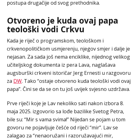
postupa drugačije od svog prethodnika.
Otvoreno je kuda ovaj papa
teološki vodi Crkvu
Kada je riječ o programskom, teološkom i
crkvenopolitičkom usmjerenju, njegov smjer i dalje je
nejasan. Za sada još nema enciklike, nijednog velikog
učiteljskog dokumenta iz pera Lava, naglašava
augsburški crkveni istoričar Jerg Ernesti u razgovoru
za
DW
. Tako “ostaje otvoreno kuda teološki vodi ovaj
papa”. Čini se da se on tu još uvijek svjesno uzdržava.
Prve riječi koje je Lav nekoliko sati nakon izbora 8.
maja 2025. izgovorio sa lođe bazilike Svetog Petra,
bile su: “Mir s vama svima!” Nijedan se pojam u tom
govoru ne pojavljuje češće od riječi “mir”. Lav se
zalagao za “nenaoružani i razoružavajući mir,