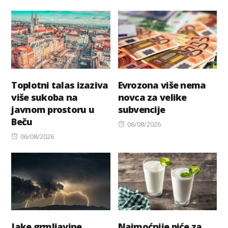
on
Toplotni talas izaziva
Evrozona više nema
više sukoba na
novca za velike
javnom prostoru u
subvencije
Beču
Posted
06/08/2026
Posted
on
06/08/2026
on
Jake grmljavine
Najmoćnije piće za