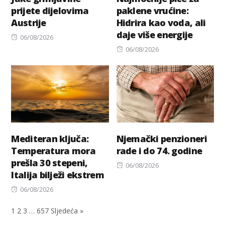
prijete dijelovima
paklene vrućine:
Austrije
Hidrira kao voda, ali
daje više energije
Posted
06/08/2026
on
Posted
06/08/2026
on
Mediteran ključa:
Njemački penzioneri
Temperatura mora
rade i do 74. godine
prešla 30 stepeni,
Posted
06/08/2026
Italija bilježi ekstrem
on
Posted
06/08/2026
on
1
2
3
…
657
Sljedeća »