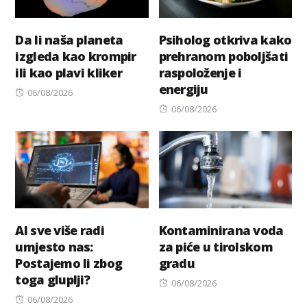
Da li naša planeta
Psiholog otkriva kako
izgleda kao krompir
prehranom poboljšati
ili kao plavi kliker
raspoloženje i
energiju
Posted
06/08/2026
on
Posted
06/08/2026
on
AI sve više radi
Kontaminirana voda
umjesto nas:
za piće u tirolskom
Postajemo li zbog
gradu
toga gluplji?
Posted
06/08/2026
Posted
on
06/08/2026