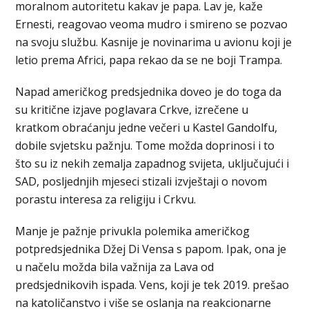
moralnom autoritetu kakav je papa. Lav je, kaže
Ernesti, reagovao veoma mudro i smireno se pozvao
na svoju službu. Kasnije je novinarima u avionu koji je
letio prema Africi, papa rekao da se ne boji Trampa.
Napad američkog predsjednika doveo je do toga da
su kritične izjave poglavara Crkve, izrečene u
kratkom obraćanju jedne večeri u Kastel Gandolfu,
dobile svjetsku pažnju. Tome možda doprinosi i to
što su iz nekih zemalja zapadnog svijeta, uključujući i
SAD, posljednjih mjeseci stizali izvještaji o novom
porastu interesa za religiju i Crkvu.
Manje je pažnje privukla polemika američkog
potpredsjednika Džej Di Vensa s papom. Ipak, ona je
u načelu možda bila važnija za Lava od
predsjednikovih ispada. Vens, koji je tek 2019. prešao
na katoličanstvo i više se oslanja na reakcionarne