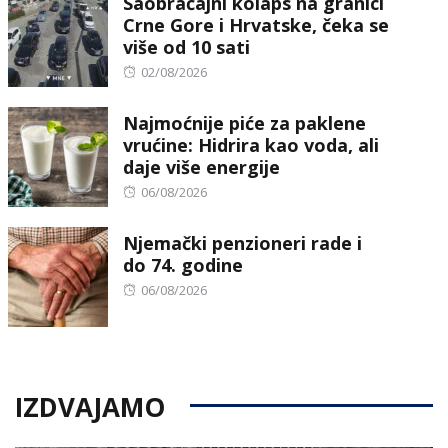
Saobraćajni kolaps na granici
Crne Gore i Hrvatske, čeka se
više od 10 sati
Posted
02/08/2026
on
Najmoćnije piće za paklene
vrućine: Hidrira kao voda, ali
daje više energije
Posted
06/08/2026
on
Njemački penzioneri rade i
do 74. godine
Posted
06/08/2026
on
IZDVAJAMO