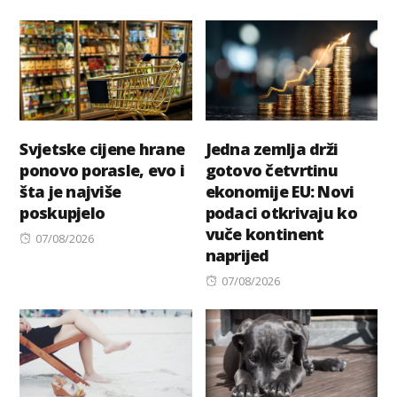
Svjetske cijene hrane
Jedna zemlja drži
ponovo porasle, evo i
gotovo četvrtinu
šta je najviše
ekonomije EU: Novi
poskupjelo
podaci otkrivaju ko
vuče kontinent
Posted
07/08/2026
naprijed
on
Posted
07/08/2026
on