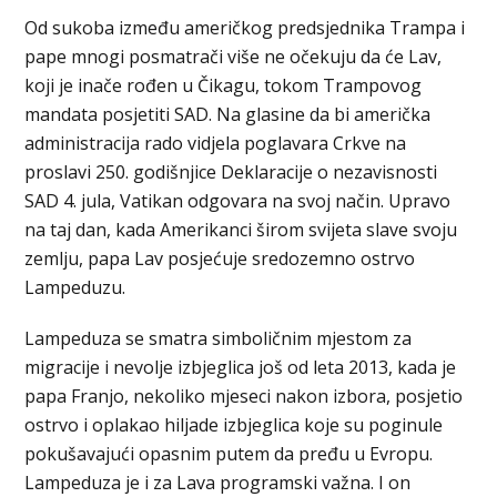
Od sukoba između američkog predsjednika Trampa i
pape mnogi posmatrači više ne očekuju da će Lav,
koji je inače rođen u Čikagu, tokom Trampovog
mandata posjetiti SAD. Na glasine da bi američka
administracija rado vidjela poglavara Crkve na
proslavi 250. godišnjice Deklaracije o nezavisnosti
SAD 4. jula, Vatikan odgovara na svoj način. Upravo
na taj dan, kada Amerikanci širom svijeta slave svoju
zemlju, papa Lav posjećuje sredozemno ostrvo
Lampeduzu.
Lampeduza se smatra simboličnim mjestom za
migracije i nevolje izbjeglica još od leta 2013, kada je
papa Franjo, nekoliko mjeseci nakon izbora, posjetio
ostrvo i oplakao hiljade izbjeglica koje su poginule
pokušavajući opasnim putem da pređu u Evropu.
Lampeduza je i za Lava programski važna. I on