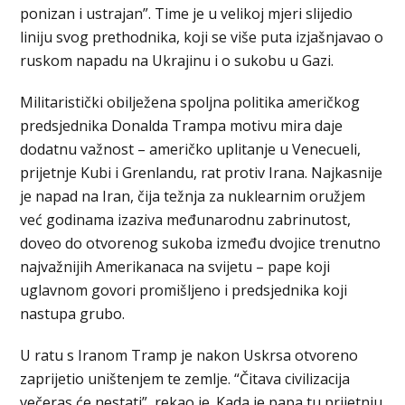
ponizan i ustrajan”. Time je u velikoj mjeri slijedio
liniju svog prethodnika, koji se više puta izjašnjavao o
ruskom napadu na Ukrajinu i o sukobu u Gazi.
Militaristički obilježena spoljna politika američkog
predsjednika Donalda Trampa motivu mira daje
dodatnu važnost – američko uplitanje u Venecueli,
prijetnje Kubi i Grenlandu, rat protiv Irana. Najkasnije
je napad na Iran, čija težnja za nuklearnim oružjem
već godinama izaziva međunarodnu zabrinutost,
doveo do otvorenog sukoba između dvojice trenutno
najvažnijih Amerikanaca na svijetu – pape koji
uglavnom govori promišljeno i predsjednika koji
nastupa grubo.
U ratu s Iranom Tramp je nakon Uskrsa otvoreno
zaprijetio uništenjem te zemlje. “Čitava civilizacija
večeras će nestati”, rekao je. Kada je papa tu prijetnju