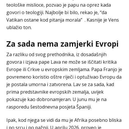
teološke mislioce, pozvao je papu na oprez kada
govori o teologiji. Najbolje bi bilo, rekao je, “da
Vatikan ostane kod pitanja morala” . Kasnije je Vens
ublažio ton.
Za sada nema zamjerki Evropi
Za razliku od svog prethodnika, iz dosadašnjih
govora i izjava pape Lava ne može se iščitati kritika
Evrope ili Crkve u evropskim zemljama. Papa Franjo je
povremeno koristio oštre riječi i optuživao Evropu da
je postala umorna i zatvorena. Lav se za sada, kad
prima predstavnike evropskih zemalja, uvijek
pokazuje kao dobronamjeran. U junu mu je na
rasporedu šestodnevna posjeta Španiji.
Ipak, kod njega se vidi da mu je Afrika posebno bliska
i po srcu i po pažnji. U aprilu 2026. proveo je