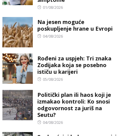
Posted
01/08/2026
on
Na jesen moguće
poskupljenje hrane u Evropi
Posted
04/08/2026
on
Rođeni za uspjeh: Tri znaka
Zodijaka koja se posebno
ističu u karijeri
Posted
05/08/2026
on
Politički plan ili haos koji je
izmakao kontroli: Ko snosi
odgovornost za juriš na
Seutu?
Posted
04/08/2026
on