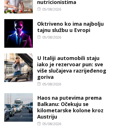
nutricionistima
Posted
05/08/2026
on
Oktriveno ko ima najbolju
tajnu službu u Evropi
Posted
05/08/2026
on
U Italiji automobili staju
iako je rezervoar pun: sve
više slučajeva razrijeđenog
goriva
Posted
05/08/2026
on
Haos na putevima prema
Balkanu: Očekuju se
kilometarske kolone kroz
Austriju
Posted
05/08/2026