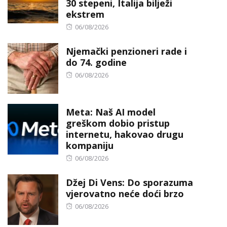
30 stepeni, Italija bilježi
ekstrem
Posted
06/08/2026
on
Njemački penzioneri rade i
do 74. godine
Posted
06/08/2026
on
Meta: Naš AI model
greškom dobio pristup
internetu, hakovao drugu
kompaniju
Posted
06/08/2026
on
Džej Di Vens: Do sporazuma
vjerovatno neće doći brzo
Posted
06/08/2026
on