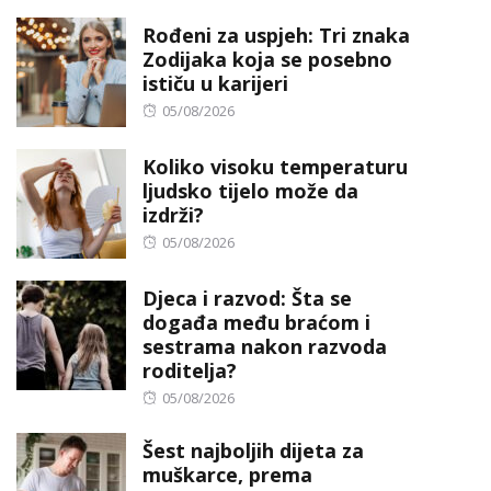
Rođeni za uspjeh: Tri znaka
Zodijaka koja se posebno
ističu u karijeri
Posted
05/08/2026
on
Koliko visoku temperaturu
ljudsko tijelo može da
izdrži?
Posted
05/08/2026
on
Djeca i razvod: Šta se
događa među braćom i
sestrama nakon razvoda
roditelja?
Posted
05/08/2026
on
Šest najboljih dijeta za
muškarce, prema