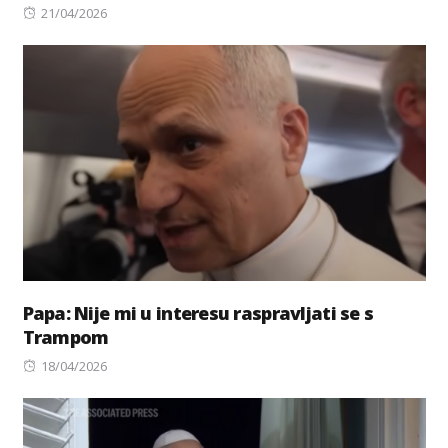
Posted
21/04/2026
on
Papa: Nije mi u interesu raspravljati se s
Trampom
Posted
18/04/2026
on