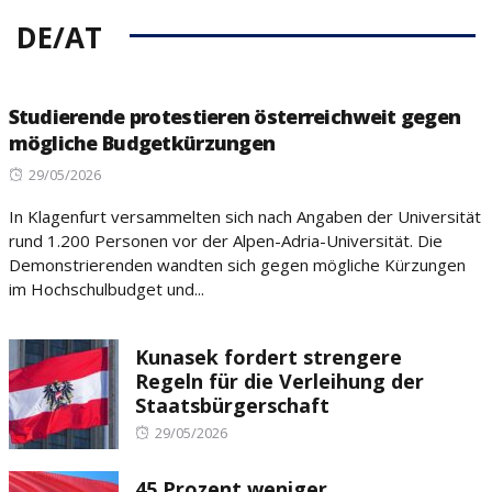
DE/AT
Studierende protestieren österreichweit gegen
mögliche Budgetkürzungen
Posted
29/05/2026
on
In Klagenfurt versammelten sich nach Angaben der Universität
rund 1.200 Personen vor der Alpen-Adria-Universität. Die
Demonstrierenden wandten sich gegen mögliche Kürzungen
im Hochschulbudget und...
Kunasek fordert strengere
Regeln für die Verleihung der
Staatsbürgerschaft
Posted
29/05/2026
on
45 Prozent weniger