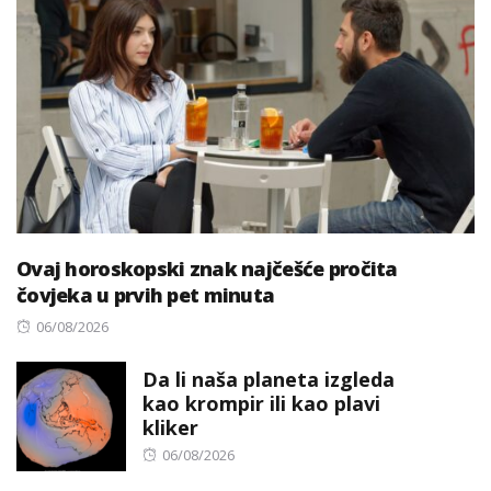
Ovaj horoskopski znak najčešće pročita
čovjeka u prvih pet minuta
Posted
06/08/2026
on
Da li naša planeta izgleda
kao krompir ili kao plavi
kliker
Posted
06/08/2026
on