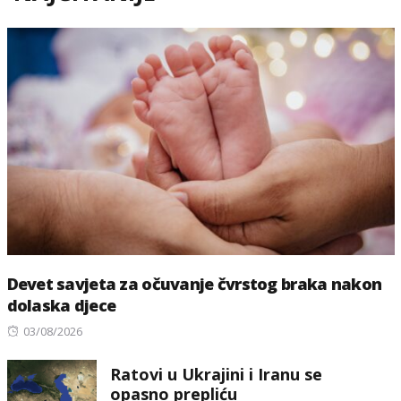
Devet savjeta za očuvanje čvrstog braka nakon
dolaska djece
Posted
03/08/2026
on
Ratovi u Ukrajini i Iranu se
opasno prepliću