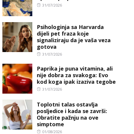
Posted
31/07/2026
on
Psihologinja sa Harvarda
dijeli pet fraza koje
signaliziraju da je vaša veza
gotova
Posted
31/07/2026
on
Paprika je puna vitamina, ali
nije dobra za svakoga: Evo
kod koga ipak izaziva tegobe
Posted
31/07/2026
on
Toplotni talas ostavlja
posljedice i kada se završi:
Obratite pažnju na ove
simptome
Posted
01/08/2026