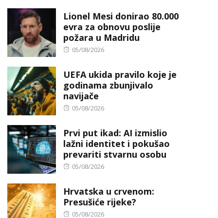
on
Lionel Mesi donirao 80.000
evra za obnovu poslije
požara u Madridu
Posted
05/08/2026
on
UEFA ukida pravilo koje je
godinama zbunjivalo
navijače
Posted
05/08/2026
on
Prvi put ikad: AI izmislio
lažni identitet i pokušao
prevariti stvarnu osobu
Posted
05/08/2026
on
Hrvatska u crvenom:
Presušiće rijeke?
Posted
05/08/2026