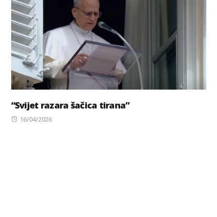
“Svijet razara šačica tirana”
Posted
16/04/2026
on