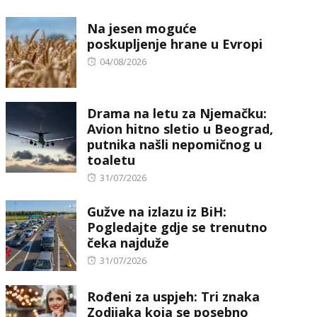
on
Na jesen moguće
poskupljenje hrane u Evropi
Posted
04/08/2026
on
Drama na letu za Njemačku:
Avion hitno sletio u Beograd,
putnika našli nepomičnog u
toaletu
Posted
31/07/2026
on
Gužve na izlazu iz BiH:
Pogledajte gdje se trenutno
čeka najduže
Posted
31/07/2026
on
Rođeni za uspjeh: Tri znaka
Zodijaka koja se posebno