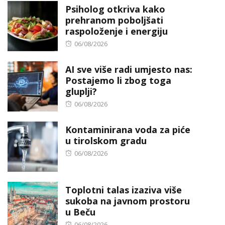
Psiholog otkriva kako
prehranom poboljšati
raspoloženje i energiju
Posted
06/08/2026
on
AI sve više radi umjesto nas:
Postajemo li zbog toga
gluplji?
Posted
06/08/2026
on
Kontaminirana voda za piće
u tirolskom gradu
Posted
06/08/2026
on
Toplotni talas izaziva više
sukoba na javnom prostoru
u Beču
Posted
06/08/2026