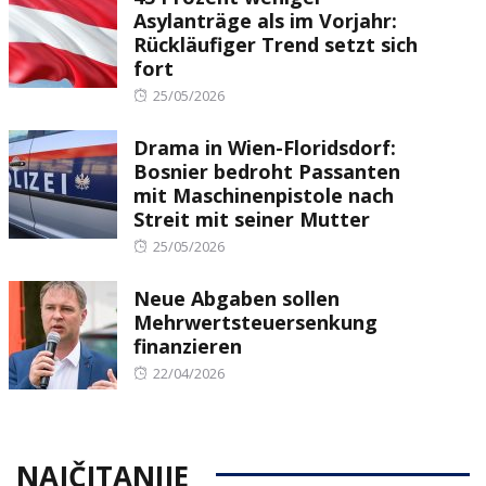
Asylanträge als im Vorjahr:
Rückläufiger Trend setzt sich
fort
Posted
25/05/2026
on
Drama in Wien-Floridsdorf:
Bosnier bedroht Passanten
mit Maschinenpistole nach
Streit mit seiner Mutter
Posted
25/05/2026
on
Neue Abgaben sollen
Mehrwertsteuersenkung
finanzieren
Posted
22/04/2026
on
NAJČITANIJE