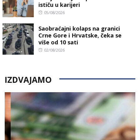
ističu u karijeri
Posted
05/08/2026
on
Saobraćajni kolaps na granici
Crne Gore i Hrvatske, čeka se
više od 10 sati
Posted
02/08/2026
on
IZDVAJAMO