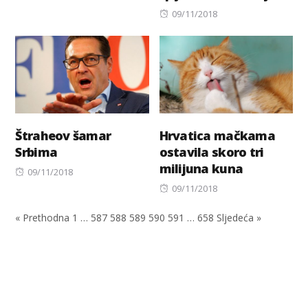
Posted
09/11/2018
on
Štraheov šamar
Hrvatica mačkama
Srbima
ostavila skoro tri
milijuna kuna
Posted
09/11/2018
on
Posted
09/11/2018
on
« Prethodna
1
…
587
588
589
590
591
…
658
Sljedeća »