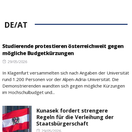
DE/AT
Studierende protestieren österreichweit gegen
mögliche Budgetkürzungen
Posted
29/05/2026
on
In Klagenfurt versammelten sich nach Angaben der Universität
rund 1.200 Personen vor der Alpen-Adria-Universität. Die
Demonstrierenden wandten sich gegen mögliche Kürzungen
im Hochschulbudget und...
Kunasek fordert strengere
Regeln für die Verleihung der
Staatsbürgerschaft
Posted
29/05/2026