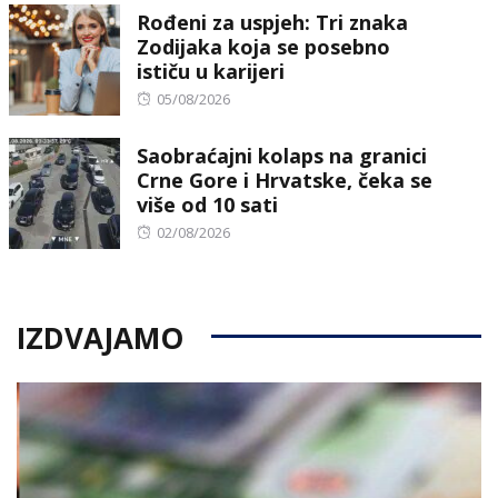
Rođeni za uspjeh: Tri znaka
Zodijaka koja se posebno
ističu u karijeri
Posted
05/08/2026
on
Saobraćajni kolaps na granici
Crne Gore i Hrvatske, čeka se
više od 10 sati
Posted
02/08/2026
on
IZDVAJAMO