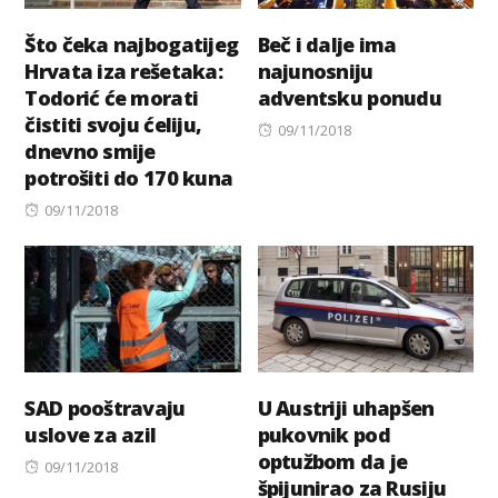
Što čeka najbogatijeg
Beč i dalje ima
Hrvata iza rešetaka:
najunosniju
Todorić će morati
adventsku ponudu
čistiti svoju ćeliju,
Posted
09/11/2018
dnevno smije
on
potrošiti do 170 kuna
Posted
09/11/2018
on
SAD pooštravaju
U Austriji uhapšen
uslove za azil
pukovnik pod
optužbom da je
Posted
09/11/2018
špijunirao za Rusiju
on