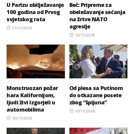
U Parizu obilježavanje
Beč: Pripreme za
100 godina od Prvog
obeležavanje sećanja
svjetskog rata
na žrtve NATO
agresije
Posted
11/11/2018
on
Posted
10/11/2018
on
Monstruozan požar
Od plesa sa Putinom
hara Kalifornijom,
do otkazane posete
ljudi živi izgorjeli u
zbog “špijuna”
automobilima
Posted
10/11/2018
Posted
on
10/11/2018
on