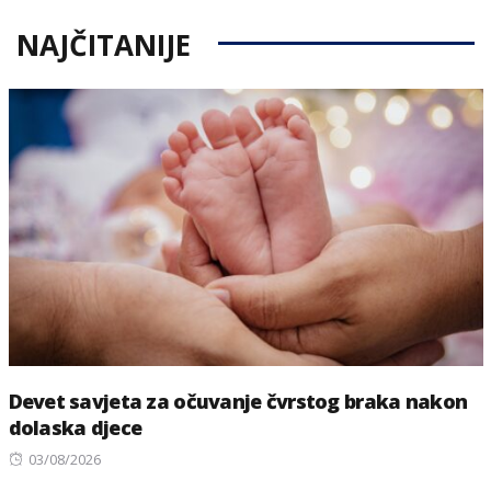
NAJČITANIJE
Devet savjeta za očuvanje čvrstog braka nakon
dolaska djece
Posted
03/08/2026
on