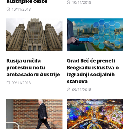
austrijske ceste
Posted
10/11/2018
Posted
on
10/11/2018
on
Rusija uručila
Grad Beč će preneti
protestnu notu
Beogradu iskustva o
ambasadoru Austrije
izgradnji socijalnih
stanova
Posted
09/11/2018
on
Posted
09/11/2018
on