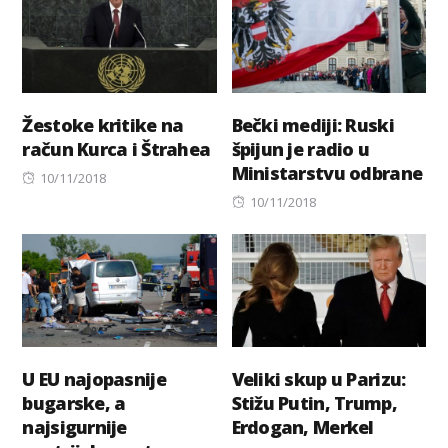
Žestoke kritike na
Bečki mediji: Ruski
račun Kurca i Štrahea
špijun je radio u
Ministarstvu odbrane
Posted
10/11/2018
on
Posted
10/11/2018
on
U EU najopasnije
Veliki skup u Parizu:
bugarske, a
Stižu Putin, Trump,
najsigurnije
Erdogan, Merkel