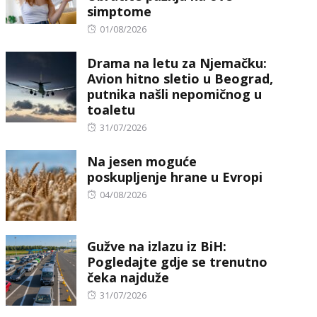
simptome
Posted
01/08/2026
on
Drama na letu za Njemačku:
Avion hitno sletio u Beograd,
putnika našli nepomičnog u
toaletu
Posted
31/07/2026
on
Na jesen moguće
poskupljenje hrane u Evropi
Posted
04/08/2026
on
Gužve na izlazu iz BiH:
Pogledajte gdje se trenutno
čeka najduže
Posted
31/07/2026
on