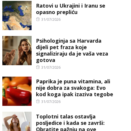
Ratovi u Ukrajini i Iranu se
opasno prepliću
Posted
31/07/2026
on
Psihologinja sa Harvarda
dijeli pet fraza koje
signaliziraju da je vaša veza
gotova
Posted
31/07/2026
on
Paprika je puna vitamina, ali
nije dobra za svakoga: Evo
kod koga ipak izaziva tegobe
Posted
31/07/2026
on
Toplotni talas ostavlja
posljedice i kada se završi:
Obratite pažnju na ove