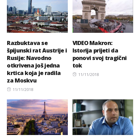
Razbuktava se
VIDEO Makron:
špijunski rat Austrije i
Istorija prijeti da
Rusije: Navodno
ponovi svoj tragični
otkrivena još jedna
tok
krtica koja je radila
Posted
11/11/2018
za Moskvu
on
Posted
11/11/2018
on