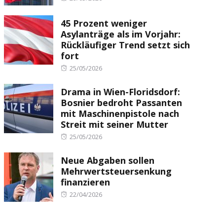
on
45 Prozent weniger
Asylanträge als im Vorjahr:
Rückläufiger Trend setzt sich
fort
Posted
25/05/2026
on
Drama in Wien-Floridsdorf:
Bosnier bedroht Passanten
mit Maschinenpistole nach
Streit mit seiner Mutter
Posted
25/05/2026
on
Neue Abgaben sollen
Mehrwertsteuersenkung
finanzieren
Posted
22/04/2026
on