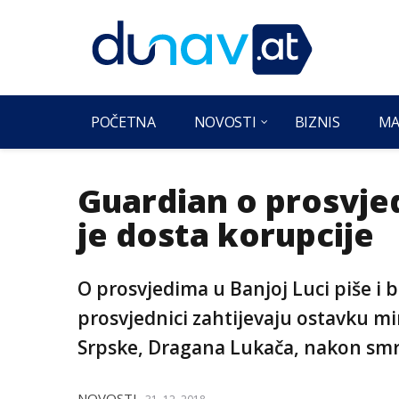
POČETNA
NOVOSTI
BIZNIS
MA
Guardian o prosvje
je dosta korupcije
O prosvjedima u Banjoj Luci piše i b
prosvjednici zahtijevaju ostavku m
Srpske, Dragana Lukača, nakon smrt
NOVOSTI