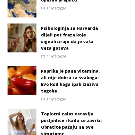
Posted
31/07/2026
on
Psihologinja sa Harvarda
dijeli pet fraza koje
signaliziraju da je vaša
veza gotova
Posted
31/07/2026
on
Paprika je puna vitamina,
ali nije dobra za svakoga:
Evo kod koga ipak izaziva
tegobe
Posted
31/07/2026
on
Toplotni talas ostavlja
posljedice i kada se završi:
Obratite pažnju na ove
simptome