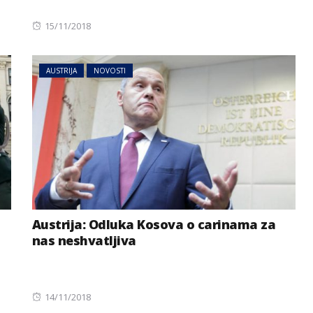
Posted
15/11/2018
on
AUSTRIJA
NOVOSTI
Austrija: Odluka Kosova o carinama za
nas neshvatljiva
Posted
14/11/2018
on