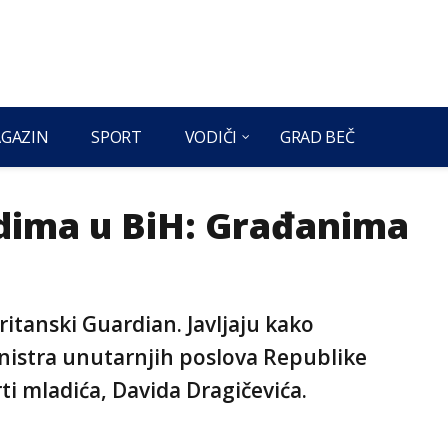
GAZIN
SPORT
VODIČI
GRAD BEČ
dima u BiH: Građanima
ritanski Guardian. Javljaju kako
inistra unutarnjih poslova Republike
i mladića, Davida Dragičevića.