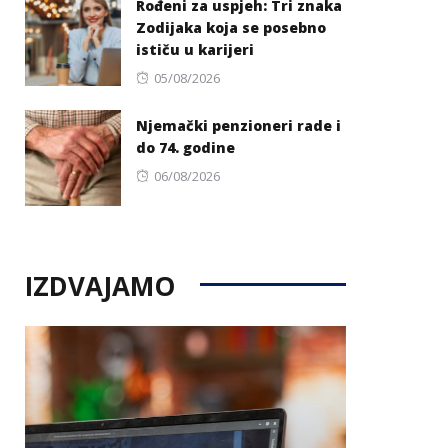
Rođeni za uspjeh: Tri znaka
Zodijaka koja se posebno
ističu u karijeri
Posted
05/08/2026
on
Njemački penzioneri rade i
do 74. godine
Posted
06/08/2026
on
IZDVAJAMO