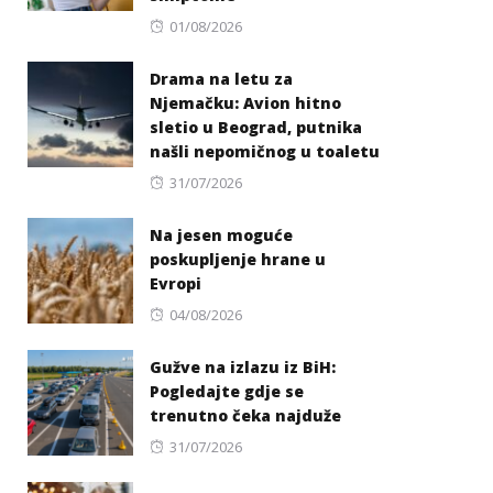
Posted
01/08/2026
on
Drama na letu za
Njemačku: Avion hitno
sletio u Beograd, putnika
našli nepomičnog u toaletu
Posted
31/07/2026
on
Na jesen moguće
poskupljenje hrane u
Evropi
Posted
04/08/2026
on
Gužve na izlazu iz BiH:
Pogledajte gdje se
trenutno čeka najduže
Posted
31/07/2026
on