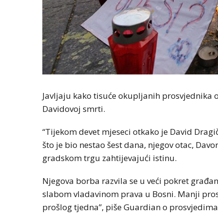
Javljaju kako tisuće okupljanih prosvjednika o
Davidovoj smrti.
“Tijekom devet mjeseci otkako je David Dragi
što je bio nestao šest dana, njegov otac, Dav
gradskom trgu zahtijevajući istinu.
Njegova borba razvila se u veći pokret građana
slabom vladavinom prava u Bosni. Manji prosvj
prošlog tjedna”, piše Guardian o prosvjedima