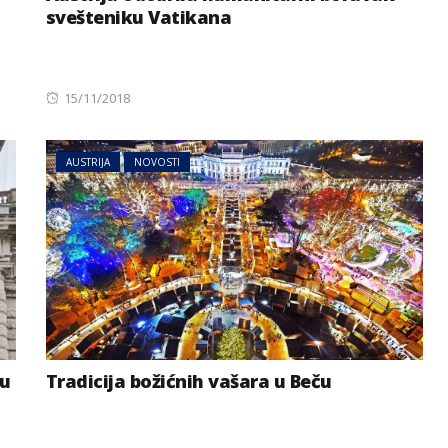
svešteniku Vatikana
Posted
15/11/2018
on
AUSTRIJA
NOVOSTI
ku
Tradicija božićnih vašara u Beču