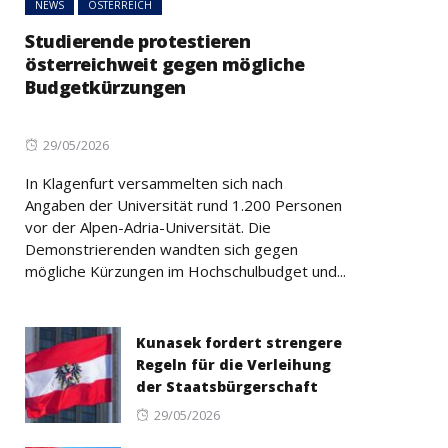
NEWS
ÖSTERREICH
Studierende protestieren
österreichweit gegen mögliche
Budgetkürzungen
Posted
29/05/2026
on
In Klagenfurt versammelten sich nach
Angaben der Universität rund 1.200 Personen
vor der Alpen-Adria-Universität. Die
Demonstrierenden wandten sich gegen
mögliche Kürzungen im Hochschulbudget und...
Kunasek fordert strengere
Regeln für die Verleihung
der Staatsbürgerschaft
Posted
29/05/2026
on