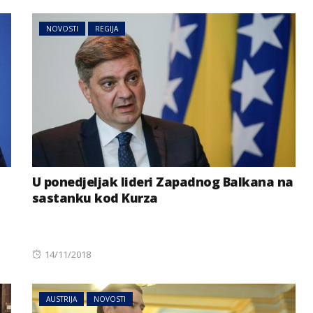
NOVOSTI
REGIJA
U ponedjeljak lideri Zapadnog Balkana na
sastanku kod Kurza
Posted
14/11/2018
on
AUSTRIJA
NOVOSTI