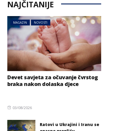
NAJČITANIJE
MAGAZIN
NOVOSTI
Devet savjeta za očuvanje čvrstog
braka nakon dolaska djece
Posted
03/08/2026
on
Ratovi u Ukrajini i Iranu se
opasno prepliću