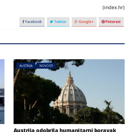
(index.hr)
Facebook
Twitter
Google+
Pinterest
AUSTRIJA
NOVOSTI
Austrija odobrila humanitarni boravak