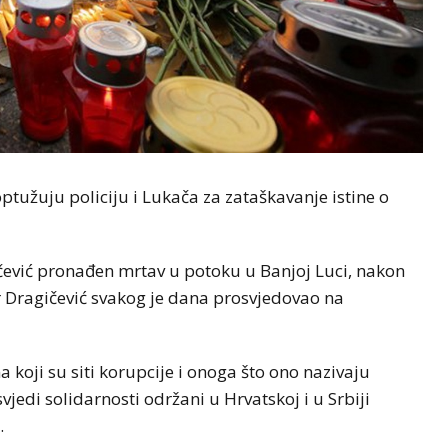
ptužuju policiju i Lukača za zataškavanje istine o
čević pronađen mrtav u potoku u Banjoj Luci, nakon
or Dragičević svakog je dana prosvjedovao na
 koji su siti korupcije i onoga što ono nazivaju
edi solidarnosti održani u Hrvatskoj i u Srbiji
.