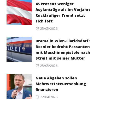
45 Prozent weniger
Asylanträge als im Vorjahr:
Rückläufiger Trend setzt
sich fort
Posted
25/05/2026
on
Drama in Wien-Floridsdorf:
Bosnier bedroht Passanten
mit Maschinenpistole nach
Streit mit seiner Mutter
Posted
25/05/2026
on
Neue Abgaben sollen
Mehrwertsteuersenkung
finanzieren
Posted
22/04/2026
on