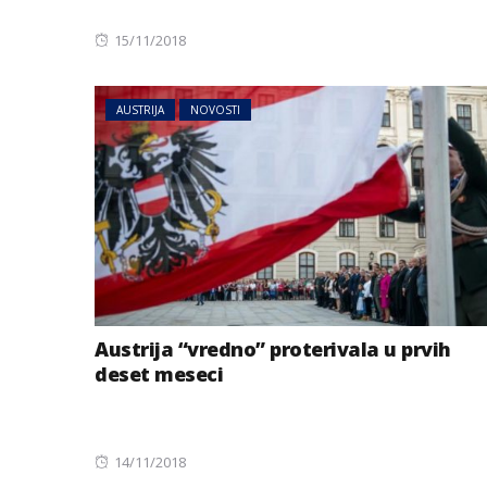
Posted
15/11/2018
on
AUSTRIJA
NOVOSTI
Austrija “vredno” proterivala u prvih
deset meseci
Posted
14/11/2018
on