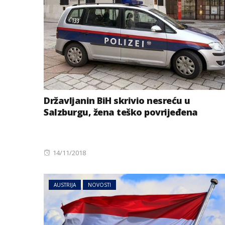
Državljanin BiH skrivio nesreću u
Salzburgu, žena teško povrijeđena
AUSTRIJA
NOVOSTI
Jake grmljavine 
dijelovima Austr
Posted
14/11/2018
on
AUSTRIJA
NOVOSTI