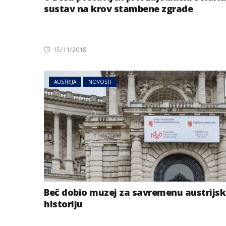
sustav na krov stambene zgrade
Posted
15/11/2018
on
AUSTRIJA
NOVOSTI
Beč dobio muzej za savremenu austrijs
historiju