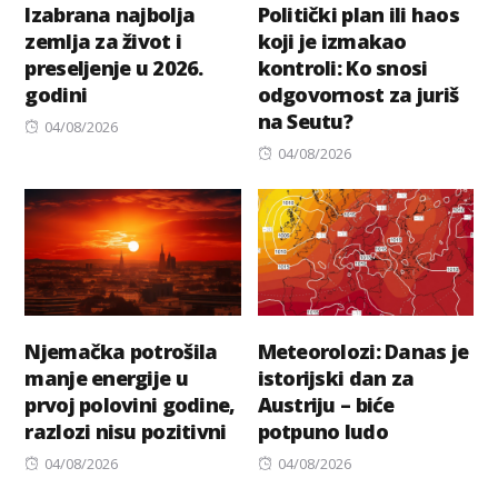
Izabrana najbolja
Politički plan ili haos
zemlja za život i
koji je izmakao
preseljenje u 2026.
kontroli: Ko snosi
godini
odgovornost za juriš
na Seutu?
Posted
04/08/2026
on
Posted
04/08/2026
on
Njemačka potrošila
Meteorolozi: Danas je
manje energije u
istorijski dan za
prvoj polovini godine,
Austriju – biće
razlozi nisu pozitivni
potpuno ludo
Posted
Posted
04/08/2026
04/08/2026
on
on