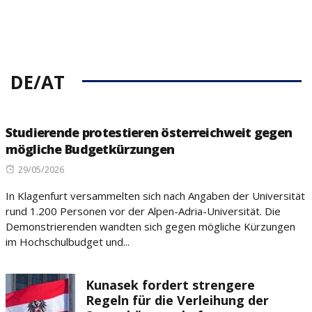
DE/AT
Studierende protestieren österreichweit gegen
mögliche Budgetkürzungen
Posted
29/05/2026
on
In Klagenfurt versammelten sich nach Angaben der Universität
rund 1.200 Personen vor der Alpen-Adria-Universität. Die
Demonstrierenden wandten sich gegen mögliche Kürzungen
im Hochschulbudget und...
Kunasek fordert strengere
Regeln für die Verleihung der