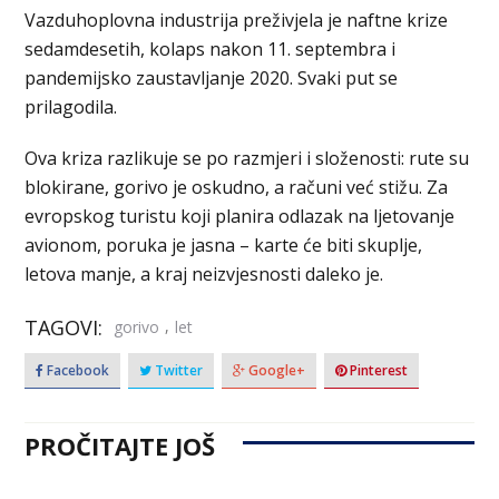
Vazduhoplovna industrija preživjela je naftne krize
sedamdesetih, kolaps nakon 11. septembra i
pandemijsko zaustavljanje 2020. Svaki put se
prilagodila.
Ova kriza razlikuje se po razmjeri i složenosti: rute su
blokirane, gorivo je oskudno, a računi već stižu. Za
evropskog turistu koji planira odlazak na ljetovanje
avionom, poruka je jasna – karte će biti skuplje,
letova manje, a kraj neizvjesnosti daleko je.
TAGOVI:
,
gorivo
let
Facebook
Twitter
Google+
Pinterest
PROČITAJTE JOŠ