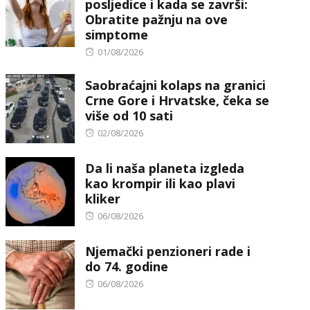
posljedice i kada se završi:
Obratite pažnju na ove
simptome
Posted
01/08/2026
on
Saobraćajni kolaps na granici
Crne Gore i Hrvatske, čeka se
više od 10 sati
Posted
02/08/2026
on
Da li naša planeta izgleda
kao krompir ili kao plavi
kliker
Posted
06/08/2026
on
Njemački penzioneri rade i
do 74. godine
Posted
06/08/2026
on