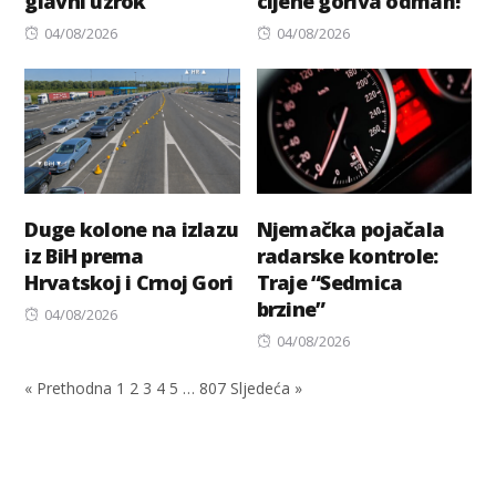
glavni uzrok
cijene goriva odmah!
Posted
Posted
04/08/2026
04/08/2026
on
on
Duge kolone na izlazu
Njemačka pojačala
iz BiH prema
radarske kontrole:
Hrvatskoj i Crnoj Gori
Traje “Sedmica
brzine”
Posted
04/08/2026
on
Posted
04/08/2026
on
« Prethodna
1
2
3
4
5
…
807
Sljedeća »