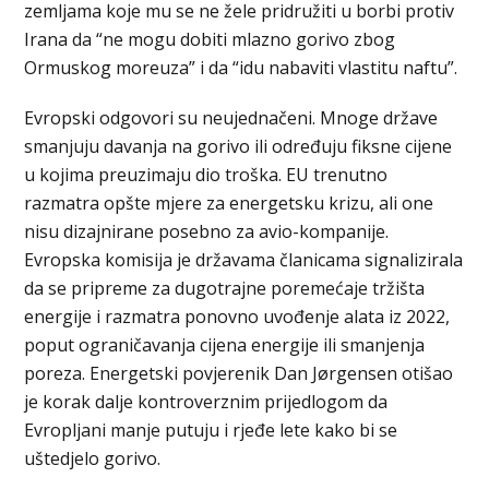
zemljama koje mu se ne žele pridružiti u borbi protiv
Irana da “ne mogu dobiti mlazno gorivo zbog
Ormuskog moreuza” i da “idu nabaviti vlastitu naftu”.
Evropski odgovori su neujednačeni. Mnoge države
smanjuju davanja na gorivo ili određuju fiksne cijene
u kojima preuzimaju dio troška. EU trenutno
razmatra opšte mjere za energetsku krizu, ali one
nisu dizajnirane posebno za avio-kompanije.
Evropska komisija je državama članicama signalizirala
da se pripreme za dugotrajne poremećaje tržišta
energije i razmatra ponovno uvođenje alata iz 2022,
poput ograničavanja cijena energije ili smanjenja
poreza. Energetski povjerenik Dan Jørgensen otišao
je korak dalje kontroverznim prijedlogom da
Evropljani manje putuju i rjeđe lete kako bi se
uštedjelo gorivo.