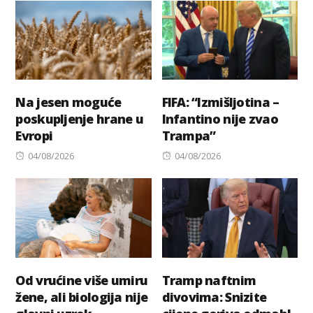
Na jesen moguće
FIFA: “Izmišljotina –
poskupljenje hrane u
Infantino nije zvao
Evropi
Trampa”
Posted
Posted
04/08/2026
04/08/2026
on
on
Od vrućine više umiru
Tramp naftnim
žene, ali biologija nije
divovima: Snizite