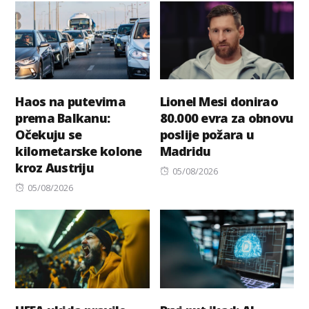
Haos na putevima
Lionel Mesi donirao
prema Balkanu:
80.000 evra za obnovu
Očekuju se
poslije požara u
kilometarske kolone
Madridu
kroz Austriju
Posted
05/08/2026
Posted
on
05/08/2026
on