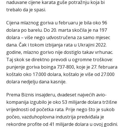
naduvane cijene karata guše potražnju koja bi
trebalo da je spasi.
Cijena mlaznog goriva u februaru je bila oko 96
dolara po barelu. Do 20. marta skočila je na 197
dolara – više nego udvostručena za samo mjesec
dana. Čak i tokom izbijanja rata u Ukrajini 2022.
godine, mlazno gorivo nije dostiglo takav vrhunac.
Taj skok se direktno prevodi u ogromne troškove:
punjenje goriva boinga 737-800, koje je 27. februara
koštalo oko 17.000 dolara, koštalo je više od 27.000
dolara nedjelju dana kasnije.
Prema Biznis insajderu, dvadeset najvećih avio-
kompanija izgubilo je oko 53 milijarde dolara tržišne
vrijednosti od početka rata. Prije nego što je sukob
počeo, vazduhoplovna industrija predviđala je
rekordne profite od 41 milijarde dolara u ovoj godini.