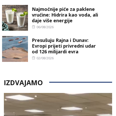
Najmoćnije piće za paklene
vrućine: Hidrira kao voda, ali
daje više energije
Posted
06/08/2026
on
Presušuju Rajna i Dunav:
Evropi prijeti privredni udar
od 126 milijardi evra
Posted
02/08/2026
on
IZDVAJAMO