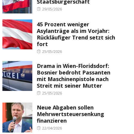
Staatsbürgerschaft
Posted
29/05/2026
on
45 Prozent weniger
Asylanträge als im Vorjahr:
Rückläufiger Trend setzt sich
fort
Posted
25/05/2026
on
Drama in Wien-Floridsdorf:
Bosnier bedroht Passanten
mit Maschinenpistole nach
Streit mit seiner Mutter
Posted
25/05/2026
on
Neue Abgaben sollen
Mehrwertsteuersenkung
finanzieren
Posted
22/04/2026