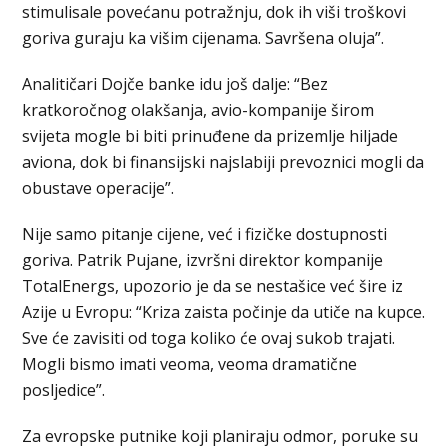
stimulisale povećanu potražnju, dok ih viši troškovi
goriva guraju ka višim cijenama. Savršena oluja”.
Analitičari Dojče banke idu još dalje: “Bez
kratkoročnog olakšanja, avio-kompanije širom
svijeta mogle bi biti prinuđene da prizemlje hiljade
aviona, dok bi finansijski najslabiji prevoznici mogli da
obustave operacije”.
Nije samo pitanje cijene, već i fizičke dostupnosti
goriva. Patrik Pujane, izvršni direktor kompanije
TotalEnergs, upozorio je da se nestašice već šire iz
Azije u Evropu: “Kriza zaista počinje da utiče na kupce.
Sve će zavisiti od toga koliko će ovaj sukob trajati.
Mogli bismo imati veoma, veoma dramatične
posljedice”.
Za evropske putnike koji planiraju odmor, poruke su