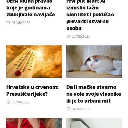
UEFA ukida pravilo
Prvi put ikad: AI
koje je godinama
izmislio lažni
zbunjivalo navijače
identitet i pokušao
prevariti stvarnu
Posted
05/08/2026
osobu
on
Posted
05/08/2026
on
Hrvatska u crvenom:
Da li mačke stvarno
Presušiće rijeke?
ne vole svoje vlasnike
ili je to urbani mit
Posted
05/08/2026
on
Posted
04/08/2026
on