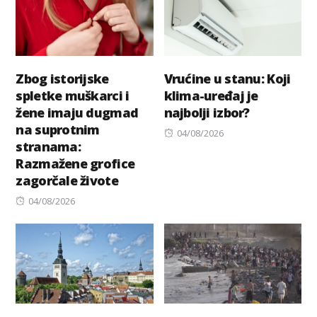
Zbog istorijske
Vrućine u stanu: Koji
spletke muškarci i
klima-uređaj je
žene imaju dugmad
najbolji izbor?
na suprotnim
Posted
04/08/2026
stranama:
on
Razmažene grofice
zagorčale živote
Posted
04/08/2026
on