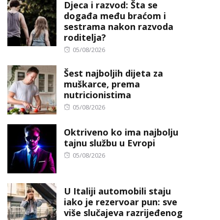
Djeca i razvod: Šta se
događa među braćom i
sestrama nakon razvoda
roditelja?
Posted
05/08/2026
on
Šest najboljih dijeta za
muškarce, prema
nutricionistima
Posted
05/08/2026
on
Oktriveno ko ima najbolju
tajnu službu u Evropi
Posted
05/08/2026
on
U Italiji automobili staju
iako je rezervoar pun: sve
više slučajeva razrijeđenog