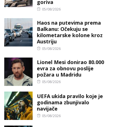
goriva
Posted
05/08/2026
on
Haos na putevima prema
Balkanu: Očekuju se
kilometarske kolone kroz
Austriju
Posted
05/08/2026
on
Lionel Mesi donirao 80.000
evra za obnovu poslije
požara u Madridu
Posted
05/08/2026
on
UEFA ukida pravilo koje je
godinama zbunjivalo
navijače
Posted
05/08/2026
on