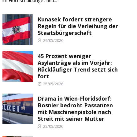
im Hochschulbudget und...
Kunasek fordert strengere
Regeln für die Verleihung der
Staatsbürgerschaft
Posted
29/05/2026
on
45 Prozent weniger
Asylanträge als im Vorjahr:
Rückläufiger Trend setzt sich
fort
Posted
25/05/2026
on
Drama in Wien-Floridsdorf:
Bosnier bedroht Passanten
mit Maschinenpistole nach
Streit mit seiner Mutter
Posted
25/05/2026
on