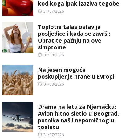
kod koga ipak izaziva tegobe
Posted
31/07/2026
on
Toplotni talas ostavlja
posljedice i kada se završi:
Obratite pažnju na ove
simptome
Posted
01/08/2026
on
Na jesen moguće
poskupljenje hrane u Evropi
Posted
04/08/2026
on
Drama na letu za Njemačku:
Avion hitno sletio u Beograd,
putnika našli nepomičnog u
toaletu
Posted
31/07/2026