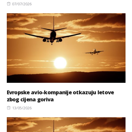
Posted
07/07/2026
on
Evropske avio-kompanije otkazuju letove
zbog cijena goriva
Posted
13/05/2026
on