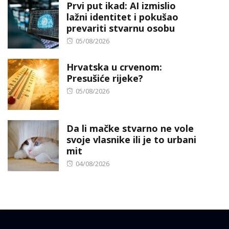
Prvi put ikad: AI izmislio
lažni identitet i pokušao
prevariti stvarnu osobu
Posted
05/08/2026
on
Hrvatska u crvenom:
Presušiće rijeke?
Posted
05/08/2026
on
Da li mačke stvarno ne vole
svoje vlasnike ili je to urbani
mit
Posted
04/08/2026
on