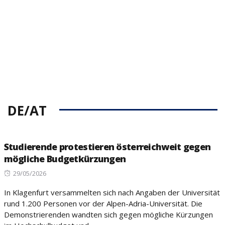
on
DE/AT
Studierende protestieren österreichweit gegen
mögliche Budgetkürzungen
Posted
29/05/2026
on
In Klagenfurt versammelten sich nach Angaben der Universität
rund 1.200 Personen vor der Alpen-Adria-Universität. Die
Demonstrierenden wandten sich gegen mögliche Kürzungen