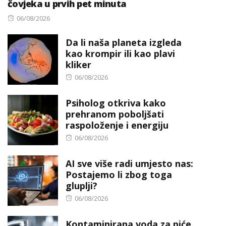
čovjeka u prvih pet minuta
Posted
06/08/2026
on
Da li naša planeta izgleda
kao krompir ili kao plavi
kliker
Posted
06/08/2026
on
Psiholog otkriva kako
prehranom poboljšati
raspoloženje i energiju
Posted
06/08/2026
on
AI sve više radi umjesto nas:
Postajemo li zbog toga
gluplji?
Posted
06/08/2026
on
Kontaminirana voda za piće