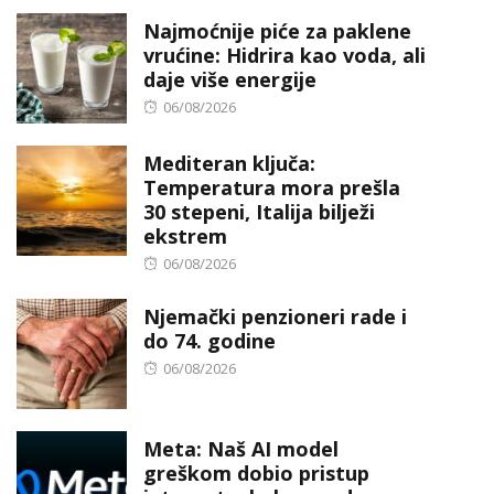
Najmoćnije piće za paklene
vrućine: Hidrira kao voda, ali
daje više energije
Posted
06/08/2026
on
Mediteran ključa:
Temperatura mora prešla
30 stepeni, Italija bilježi
ekstrem
Posted
06/08/2026
on
Njemački penzioneri rade i
do 74. godine
Posted
06/08/2026
on
Meta: Naš AI model
greškom dobio pristup