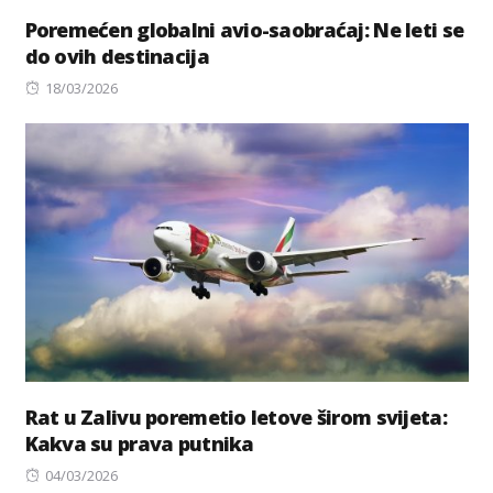
Poremećen globalni avio-saobraćaj: Ne leti se
do ovih destinacija
Posted
18/03/2026
on
Rat u Zalivu poremetio letove širom svijeta:
Kakva su prava putnika
Posted
04/03/2026