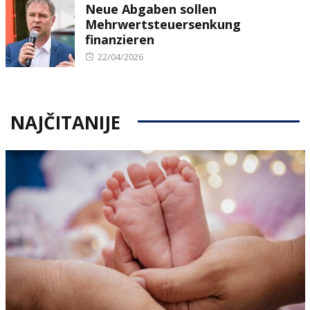
Neue Abgaben sollen
Mehrwertsteuersenkung
finanzieren
Posted
22/04/2026
on
NAJČITANIJE