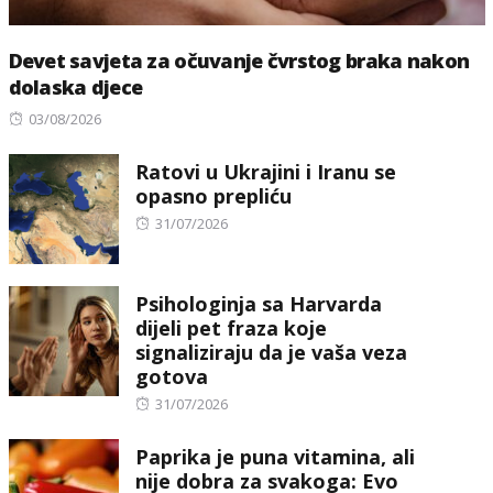
Devet savjeta za očuvanje čvrstog braka nakon
dolaska djece
Posted
03/08/2026
on
Ratovi u Ukrajini i Iranu se
opasno prepliću
Posted
31/07/2026
on
Psihologinja sa Harvarda
dijeli pet fraza koje
signaliziraju da je vaša veza
gotova
Posted
31/07/2026
on
Paprika je puna vitamina, ali
nije dobra za svakoga: Evo