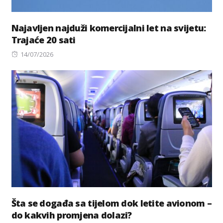
Najavljen najduži komercijalni let na svijetu:
Trajaće 20 sati
Posted
14/07/2026
on
Šta se događa sa tijelom dok letite avionom –
do kakvih promjena dolazi?