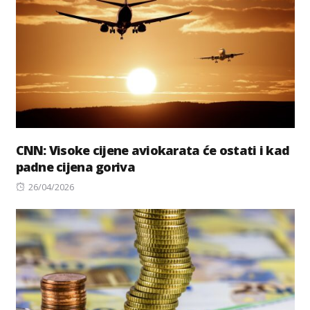
CNN: Visoke cijene aviokarata će ostati i kad
padne cijena goriva
Posted
26/04/2026
on