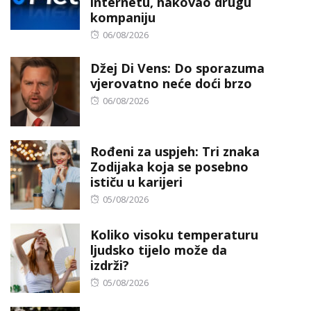
internetu, hakovao drugu
kompaniju
Posted
06/08/2026
on
Džej Di Vens: Do sporazuma
vjerovatno neće doći brzo
Posted
06/08/2026
on
Rođeni za uspjeh: Tri znaka
Zodijaka koja se posebno
ističu u karijeri
Posted
05/08/2026
on
Koliko visoku temperaturu
ljudsko tijelo može da
izdrži?
Posted
05/08/2026
on