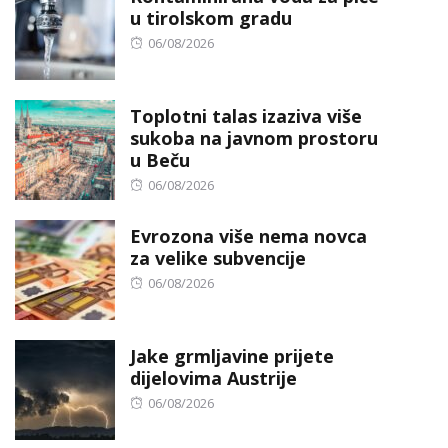
u tirolskom gradu
Posted
06/08/2026
on
Toplotni talas izaziva više
sukoba na javnom prostoru
u Beču
Posted
06/08/2026
on
Evrozona više nema novca
za velike subvencije
Posted
06/08/2026
on
Jake grmljavine prijete
dijelovima Austrije
Posted
06/08/2026
on