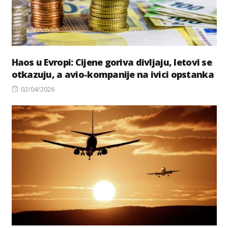
Haos u Evropi: Cijene goriva divljaju, letovi se
otkazuju, a avio-kompanije na ivici opstanka
Posted
02/04/2026
on