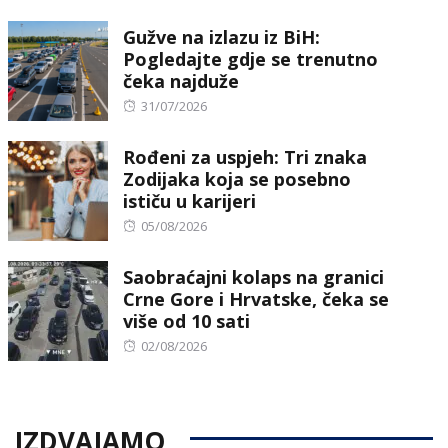
on
Gužve na izlazu iz BiH:
Pogledajte gdje se trenutno
čeka najduže
Posted
31/07/2026
on
Rođeni za uspjeh: Tri znaka
Zodijaka koja se posebno
ističu u karijeri
Posted
05/08/2026
on
Saobraćajni kolaps na granici
Crne Gore i Hrvatske, čeka se
više od 10 sati
Posted
02/08/2026
on
IZDVAJAMO