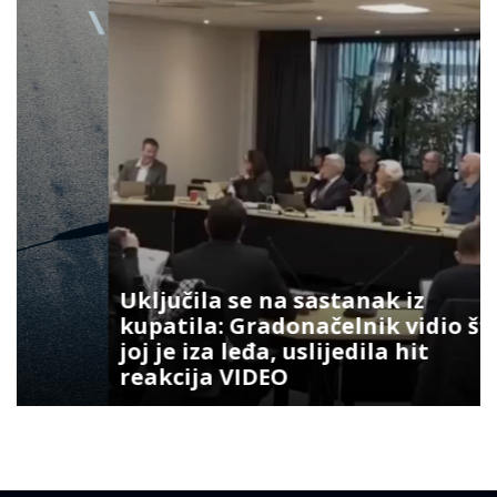
Uključila se na sastanak iz
kupatila: Gradonačelnik vidio šta
joj je iza leđa, uslijedila hit
reakcija VIDEO