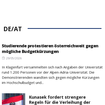
DE/AT
Studierende protestieren österreichweit gegen
mögliche Budgetkürzungen
Posted
29/05/2026
on
In Klagenfurt versammelten sich nach Angaben der Universität
rund 1.200 Personen vor der Alpen-Adria-Universität. Die
Demonstrierenden wandten sich gegen mögliche Kürzungen
im Hochschulbudget und...
Kunasek fordert strengere
Regeln für die Verleihung der