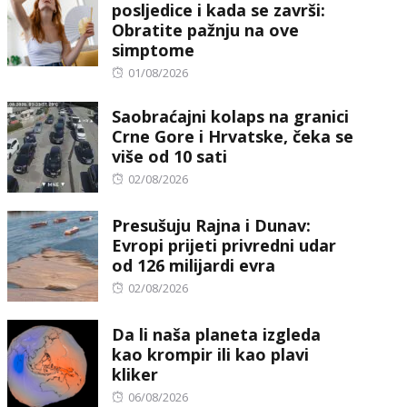
posljedice i kada se završi:
Obratite pažnju na ove
simptome
Posted
01/08/2026
on
Saobraćajni kolaps na granici
Crne Gore i Hrvatske, čeka se
više od 10 sati
Posted
02/08/2026
on
Presušuju Rajna i Dunav:
Evropi prijeti privredni udar
od 126 milijardi evra
Posted
02/08/2026
on
Da li naša planeta izgleda
kao krompir ili kao plavi
kliker
Posted
06/08/2026