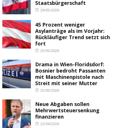
Staatsbürgerschaft
Posted
29/05/2026
on
45 Prozent weniger
Asylanträge als im Vorjahr:
Rückläufiger Trend setzt sich
fort
Posted
25/05/2026
on
Drama in Wien-Floridsdorf:
Bosnier bedroht Passanten
mit Maschinenpistole nach
Streit mit seiner Mutter
Posted
25/05/2026
on
Neue Abgaben sollen
Mehrwertsteuersenkung
finanzieren
Posted
22/04/2026