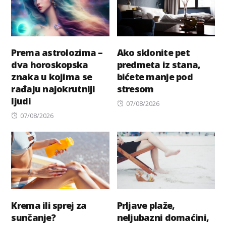
Prema astrolozima –
Ako sklonite pet
dva horoskopska
predmeta iz stana,
znaka u kojima se
bićete manje pod
rađaju najokrutniji
stresom
ljudi
Posted
07/08/2026
Posted
on
07/08/2026
on
Krema ili sprej za
Prljave plaže,
sunčanje?
neljubazni domaćini,