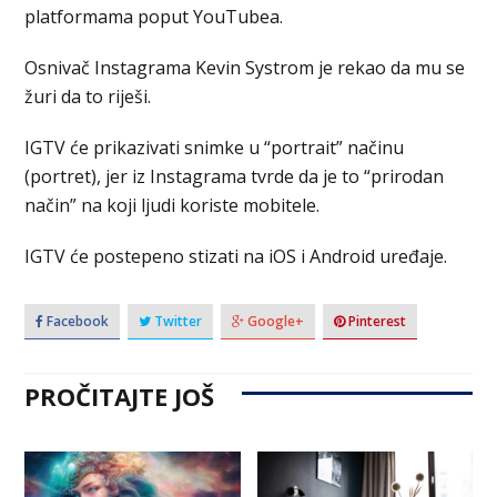
platformama poput YouTubea.
Osnivač Instagrama Kevin Systrom je rekao da mu se
žuri da to riješi.
IGTV će prikazivati snimke u “portrait” načinu
(portret), jer iz Instagrama tvrde da je to “prirodan
način” na koji ljudi koriste mobitele.
IGTV će postepeno stizati na iOS i Android uređaje.
Facebook
Twitter
Google+
Pinterest
PROČITAJTE JOŠ