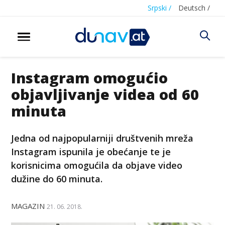
Srpski /
Deutsch /
Instagram omogućio
objavljivanje videa od 60
minuta
Jedna od najpopularniji društvenih mreža
Instagram ispunila je obećanje te je
korisnicima omogućila da objave video
dužine do 60 minuta.
MAGAZIN
21. 06. 2018.