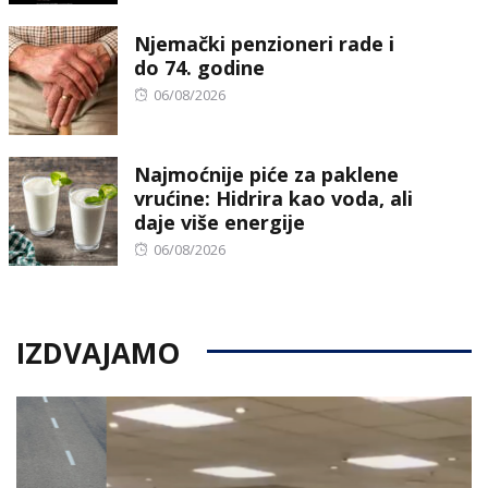
on
Njemački penzioneri rade i
do 74. godine
Posted
06/08/2026
on
Najmoćnije piće za paklene
vrućine: Hidrira kao voda, ali
daje više energije
Posted
06/08/2026
on
IZDVAJAMO