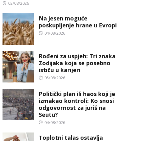
Posted
03/08/2026
on
Na jesen moguće
poskupljenje hrane u Evropi
Posted
04/08/2026
on
Rođeni za uspjeh: Tri znaka
Zodijaka koja se posebno
ističu u karijeri
Posted
05/08/2026
on
Politički plan ili haos koji je
izmakao kontroli: Ko snosi
odgovornost za juriš na
Seutu?
Posted
04/08/2026
on
Toplotni talas ostavlja