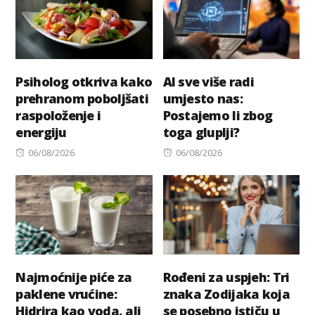
Psiholog otkriva kako
AI sve više radi
prehranom poboljšati
umjesto nas:
raspoloženje i
Postajemo li zbog
energiju
toga gluplji?
Posted
Posted
06/08/2026
06/08/2026
on
on
Najmoćnije piće za
Rođeni za uspjeh: Tri
paklene vrućine:
znaka Zodijaka koja
Hidrira kao voda, ali
se posebno ističu u