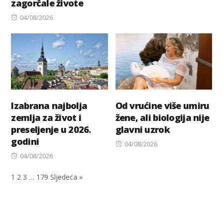
zagorčale živote
Posted
04/08/2026
on
Izabrana najbolja
Od vrućine više umiru
zemlja za život i
žene, ali biologija nije
preseljenje u 2026.
glavni uzrok
godini
Posted
04/08/2026
Posted
on
04/08/2026
on
1
2
3
…
179
Sljedeća »