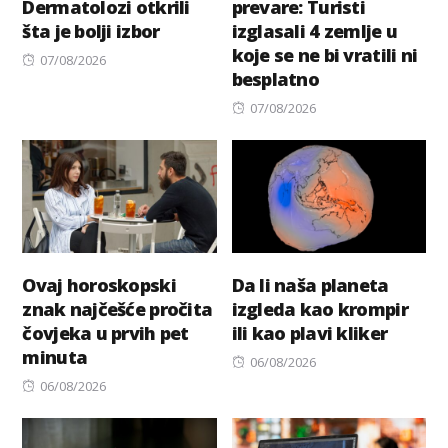
Dermatolozi otkrili
prevare: Turisti
šta je bolji izbor
izglasali 4 zemlje u
koje se ne bi vratili ni
Posted
07/08/2026
besplatno
on
Posted
07/08/2026
on
Ovaj horoskopski
Da li naša planeta
znak najčešće pročita
izgleda kao krompir
čovjeka u prvih pet
ili kao plavi kliker
minuta
Posted
06/08/2026
Posted
on
06/08/2026
on