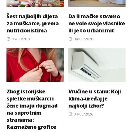
Šest najboljih dijeta
Da li mačke stvarno
za muškarce, prema
ne vole svoje vlasnike
nutricionistima
ili je to urbani mit
Posted
Posted
05/08/2026
04/08/2026
on
on
Zbog istorijske
Vrućine u stanu: Koji
spletke muškarci i
klima-uređaj je
žene imaju dugmad
najbolji izbor?
na suprotnim
Posted
04/08/2026
stranama:
on
Razmažene grofice