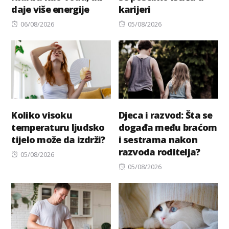
daje više energije
karijeri
Posted
Posted
06/08/2026
05/08/2026
on
on
Koliko visoku
Djeca i razvod: Šta se
temperaturu ljudsko
događa među braćom
tijelo može da izdrži?
i sestrama nakon
razvoda roditelja?
Posted
05/08/2026
on
Posted
05/08/2026
on