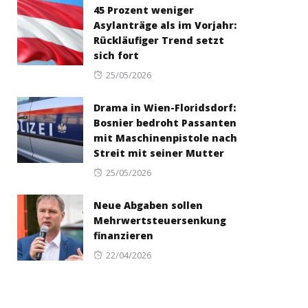
45 Prozent weniger
Asylanträge als im Vorjahr:
Rückläufiger Trend setzt
sich fort
Posted
25/05/2026
on
Drama in Wien-Floridsdorf:
Bosnier bedroht Passanten
mit Maschinenpistole nach
Streit mit seiner Mutter
Posted
25/05/2026
on
Neue Abgaben sollen
Mehrwertsteuersenkung
finanzieren
Posted
22/04/2026
on