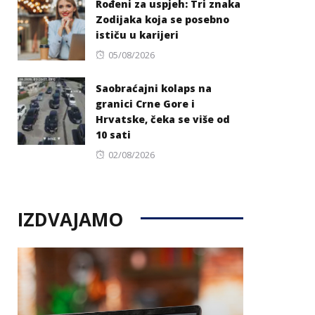
Rođeni za uspjeh: Tri znaka
Zodijaka koja se posebno
ističu u karijeri
Posted
05/08/2026
on
Saobraćajni kolaps na
granici Crne Gore i
Hrvatske, čeka se više od
10 sati
Posted
02/08/2026
on
IZDVAJAMO