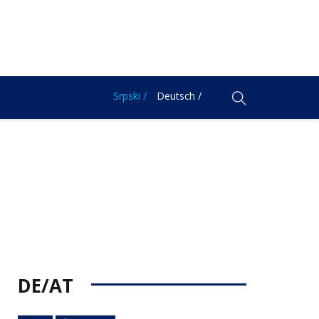
Srpski /
Deutsch /
DE/AT