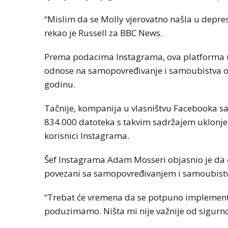
“Mislim da se Molly vjerovatno našla u depresij
rekao je Russell za BBC News.
Prema podacima Instagrama, ova platforma uk
odnose na samopovređivanje i samoubistva o
godinu.
Tačnije, kompanija u vlasništvu Facebooka sao
834.000 datoteka s takvim sadržajem uklonjeno
korisnici Instagrama.
Šef Instagrama Adam Mosseri objasnio je da ć
povezani sa samopovređivanjem i samoubist
“Trebat će vremena da se potpuno implementira
poduzimamo. Ništa mi nije važnije od sigurnost