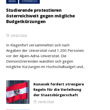
NEWS
ÖSTERREICH
Studierende protestieren
österreichweit gegen mögliche
Budgetkürzungen
Posted
29/05/2026
on
In Klagenfurt versammelten sich nach
Angaben der Universität rund 1.200 Personen
vor der Alpen-Adria-Universität. Die
Demonstrierenden wandten sich gegen
mögliche Kürzungen im Hochschulbudget und...
Kunasek fordert strengere
Regeln für die Verleihung
der Staatsbürgerschaft
Posted
29/05/2026
on