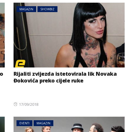
MAGAZIN
SHOWBIZ
ao
Rijaliti zvijezda istetovirala lik Novaka
Đokovića preko cijele ruke
AUSTRIJA
NOVOSTI
Jake grmljavine prijete
dijelovima Austrije
Posted
17/09/2018
on
EVENTI
MAGAZIN