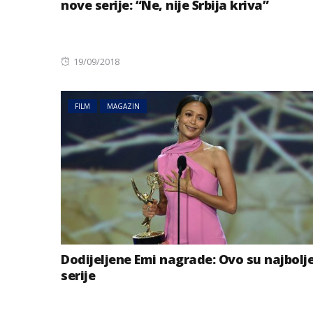
nove serije: “Ne, nije Srbija kriva”
Posted
19/09/2018
on
FILM
MAGAZIN
Dodijeljene Emi nagrade: Ovo su najbolj
serije