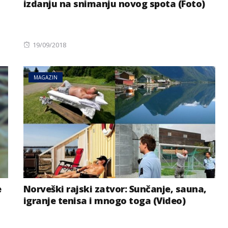
izdanju na snimanju novog spota (Foto)
Posted
19/09/2018
on
MAGAZIN
e
Norveški rajski zatvor: Sunčanje, sauna,
igranje tenisa i mnogo toga (Video)