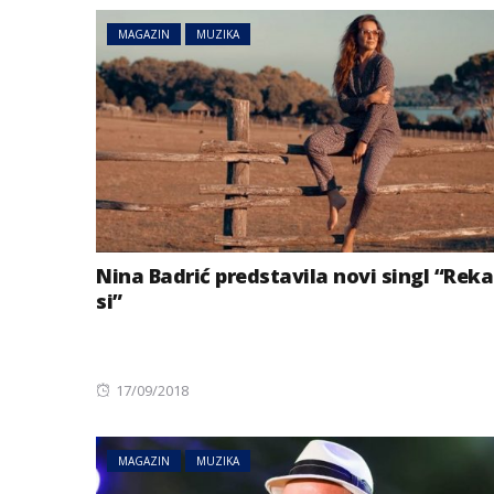
MAGAZIN
MUZIKA
Nina Badrić predstavila novi singl “Rek
si”
Posted
17/09/2018
on
MAGAZIN
MUZIKA