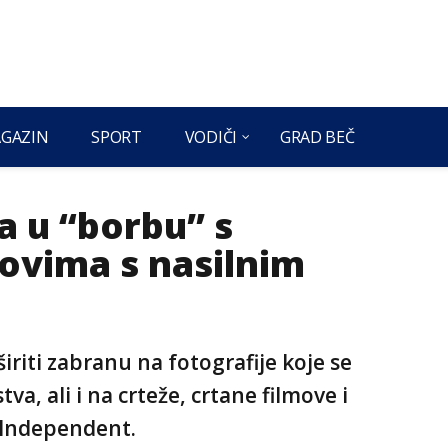
GAZIN
SPORT
VODIČI
GRAD BEČ
a u “borbu” s
povima s nasilnim
iriti zabranu na fotografije koje se
, ali i na crteže, crtane filmove i
 Independent.