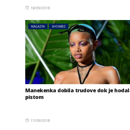
Posted
18/09/2018
on
MAGAZIN
SHOWBIZ
Manekenka dobila trudove dok je hodal
pistom
Posted
17/09/2018
on