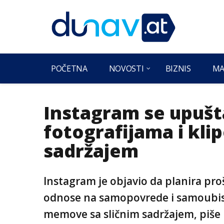
POČETNA
NOVOSTI
BIZNIS
MA
Instagram se upušt
fotografijama i kli
sadržajem
Instagram je objavio da planira proš
odnose na samopovrede i samoubistva
memove sa sličnim sadržajem, piše