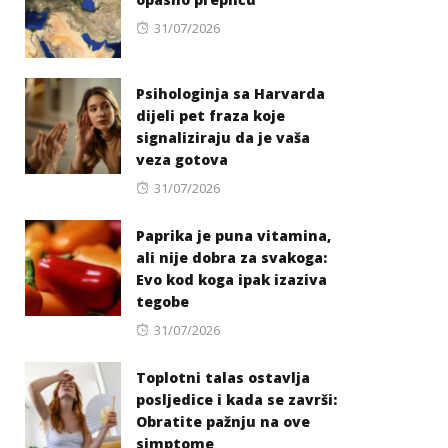
Posted
31/07/2026
on
Psihologinja sa Harvarda
dijeli pet fraza koje
signaliziraju da je vaša
veza gotova
Posted
31/07/2026
on
Paprika je puna vitamina,
ali nije dobra za svakoga:
Evo kod koga ipak izaziva
tegobe
Posted
31/07/2026
on
Toplotni talas ostavlja
posljedice i kada se završi:
Obratite pažnju na ove
simptome