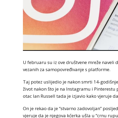
U februaru su iz ove društvene mreže naveli da
vezanih za samopovređivanje s platforme.
Taj potez uslijedio je nakon smrti 14-godišnje
život nakon što je na Instagramu i Pinterestu
otac Ian Russell tada je izjavio kako vjeruje 
On je rekao da je “stvarno zadovoljan” poslje
vjeruje da je njegova kćerka ušla u “crnu ru