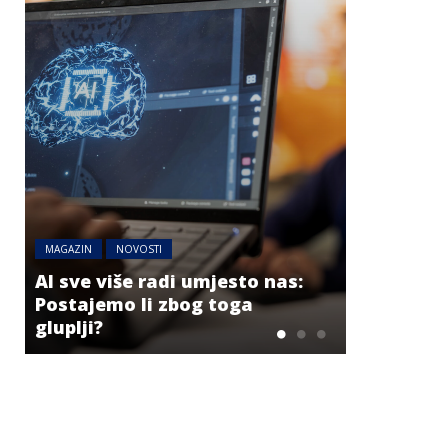
MAGAZIN
NOVOSTI
BIZNIS
NOV
AI sve više radi umjesto nas:
Postajemo li zbog toga
Evrozona
gluplji?
za velike