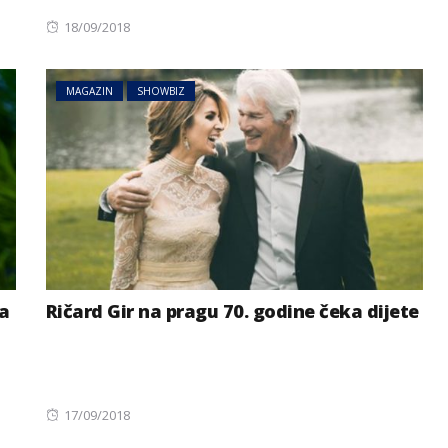
Posted
18/09/2018
on
MAGAZIN
SHOWBIZ
a
Ričard Gir na pragu 70. godine čeka dijete
Posted
17/09/2018
on