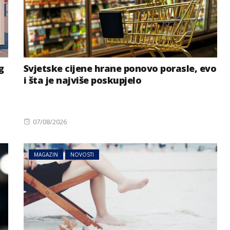
g
Svjetske cijene hrane ponovo porasle, evo
i šta je najviše poskupjelo
Posted
07/08/2026
on
MAGAZIN
NOVOSTI