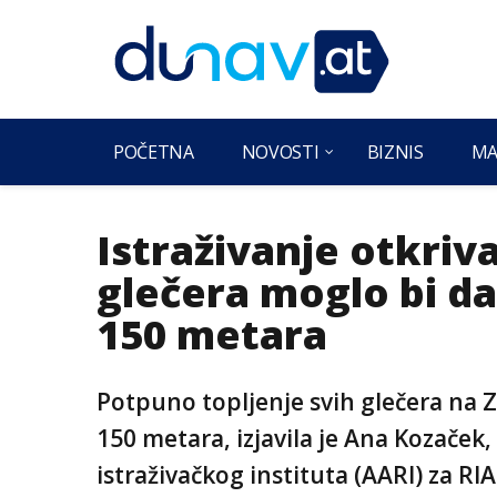
POČETNA
NOVOSTI
BIZNIS
MA
Istraživanje otkriva
glečera moglo bi d
150 metara
Potpuno topljenje svih glečera na 
150 metara, izjavila je Ana Kozaček,
istraživačkog instituta (AARI) za RIA