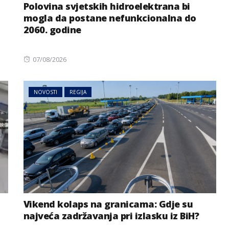
Polovina svjetskih hidroelektrana bi
mogla da postane nefunkcionalna do
2060. godine
Posted
07/08/2026
on
NOVOSTI
REGIJA
Vikend kolaps na granicama: Gdje su
najveća zadržavanja pri izlasku iz BiH?