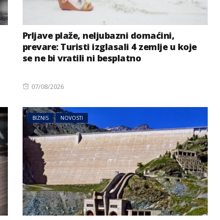
Prljave plaže, neljubazni domaćini,
prevare: Turisti izglasali 4 zemlje u koje
se ne bi vratili ni besplatno
Posted
07/08/2026
on
BIZNIS
NOVOSTI