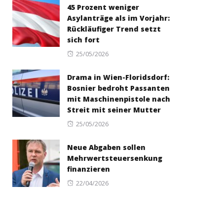
45 Prozent weniger
Asylanträge als im Vorjahr:
Rückläufiger Trend setzt
sich fort
Posted
25/05/2026
on
Drama in Wien-Floridsdorf:
Bosnier bedroht Passanten
mit Maschinenpistole nach
Streit mit seiner Mutter
Posted
25/05/2026
on
Neue Abgaben sollen
Mehrwertsteuersenkung
finanzieren
Posted
22/04/2026
on