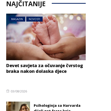
NAJČITANIJE
MAGAZIN
NOVOSTI
Devet savjeta za očuvanje čvrstog
braka nakon dolaska djece
Posted
03/08/2026
on
Psihologinja sa Harvarda
dijeli pet fraza koje