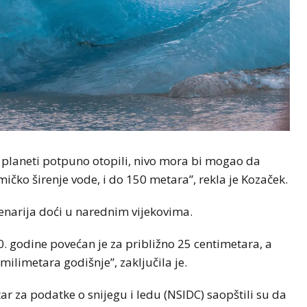
na planeti potpuno otopili, nivo mora bi mogao da
ičko širenje vode, i do 150 metara”, rekla je Kozaček.
cenarija doći u narednim vijekovima.
0. godine povećan je za približno 25 centimetara, a
milimetara godišnje”, zaključila je.
r za podatke o snijegu i ledu (NSIDC) saopštili su da