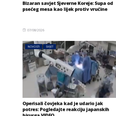
Bizaran savjet Sjeverne Koreje: Supa od
psećeg mesa kao lijek protiv vrućine
Posted
07/08/2026
on
NOVOSTI
SVIJET
Operisali čovjeka kad je udario jak
potres: Pogledajte reakciju japanskih
hirurga VIDEO