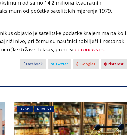
 maksimum od samo 14,2 miliona kvadratnih
 maksimum od početka satelitskih mjerenja 1979.
nikus objavio je satelitske podatke krajem marta koji
jniži nivo, pri čemu su naučnici zabilježili nestanak
američke države Teksas, prenosi
euronews.rs
.
Facebook
Twitter
Google+
Pinterest
BIZNIS
NOVOSTI