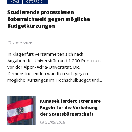
NEWS
ÖSTERREICH
Studierende protestieren
österreichweit gegen mögliche
Budgetkürzungen
Posted
29/05/2026
on
In Klagenfurt versammelten sich nach
Angaben der Universität rund 1.200 Personen
vor der Alpen-Adria-Universität. Die
Demonstrierenden wandten sich gegen
mögliche Kürzungen im Hochschulbudget und...
Kunasek fordert strengere
Regeln für die Verleihung
der Staatsbürgerschaft
Posted
29/05/2026
on