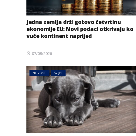
Jedna zemlja drži gotovo četvrtinu
ekonomije EU: Novi podaci otkrivaju ko
vuče kontinent naprijed
Posted
07/08/2026
on
NOVOSTI
SVIJET