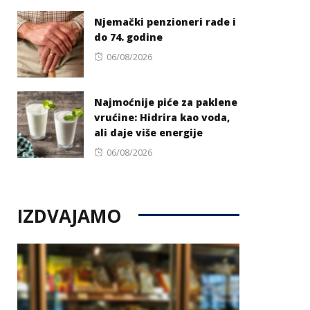
on
Njemački penzioneri rade i
do 74. godine
Posted
06/08/2026
on
Najmoćnije piće za paklene
vrućine: Hidrira kao voda,
ali daje više energije
Posted
06/08/2026
on
IZDVAJAMO