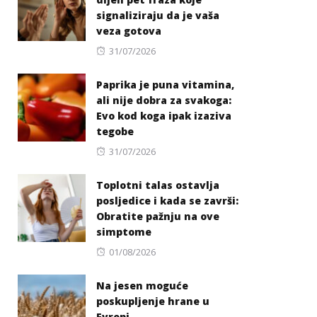
signaliziraju da je vaša
veza gotova
Posted
31/07/2026
on
Paprika je puna vitamina,
ali nije dobra za svakoga:
Evo kod koga ipak izaziva
tegobe
Posted
31/07/2026
on
Toplotni talas ostavlja
posljedice i kada se završi:
Obratite pažnju na ove
simptome
Posted
01/08/2026
on
Na jesen moguće
poskupljenje hrane u
Evropi