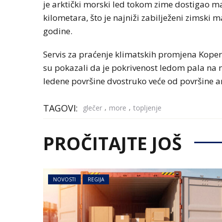
je arktički morski led tokom zime dostigao
kilometara, što je najniži zabilježeni zimski
godine.
Servis za praćenje klimatskih promjena Koper
su pokazali da je pokrivenost ledom pala na na
ledene površine dvostruko veće od površine 
TAGOVI:
,
,
glečer
more
topljenje
PROČITAJTE JOŠ
NOVOSTI
REGIJA