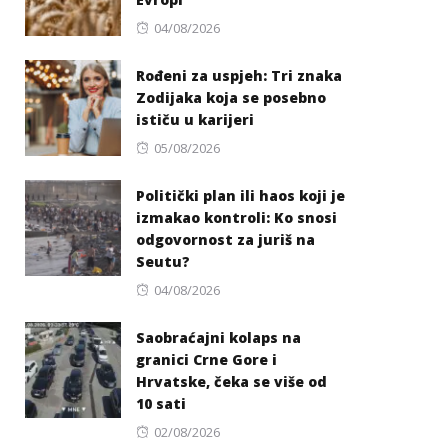
Posted
04/08/2026
on
Rođeni za uspjeh: Tri znaka
Zodijaka koja se posebno
ističu u karijeri
Posted
05/08/2026
on
Politički plan ili haos koji je
izmakao kontroli: Ko snosi
odgovornost za juriš na
Seutu?
Posted
04/08/2026
on
Saobraćajni kolaps na
granici Crne Gore i
Hrvatske, čeka se više od
10 sati
Posted
02/08/2026