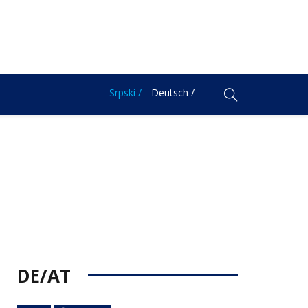
Srpski /
Deutsch /
DE/AT