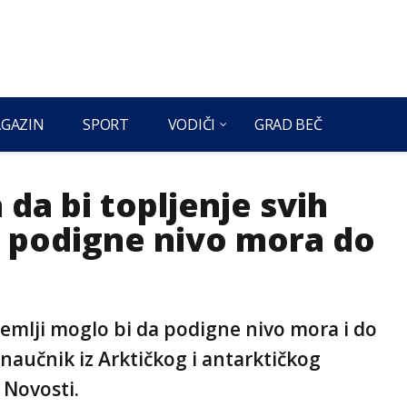
GAZIN
SPORT
VODIČI
GRAD BEČ
 da bi topljenje svih
a podigne nivo mora do
Zemlji moglo bi da podigne nivo mora i do
 naučnik iz Arktičkog i antarktičkog
 Novosti.