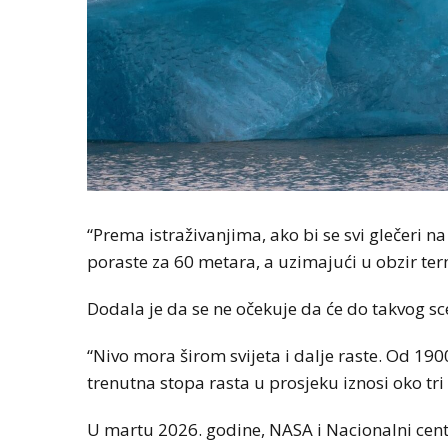
“Prema istraživanjima, ako bi se svi glečeri 
poraste za 60 metara, a uzimajući u obzir term
Dodala je da se ne očekuje da će do takvog s
“Nivo mora širom svijeta i dalje raste. Od 190
trenutna stopa rasta u prosjeku iznosi oko tri 
U martu 2026. godine, NASA i Nacionalni centa