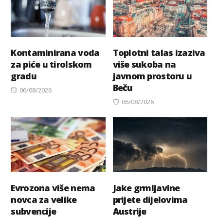
Kontaminirana voda
Toplotni talas izaziva
za piće u tirolskom
više sukoba na
gradu
javnom prostoru u
Beču
Posted
06/08/2026
on
Posted
06/08/2026
on
Evrozona više nema
Jake grmljavine
novca za velike
prijete dijelovima
subvencije
Austrije