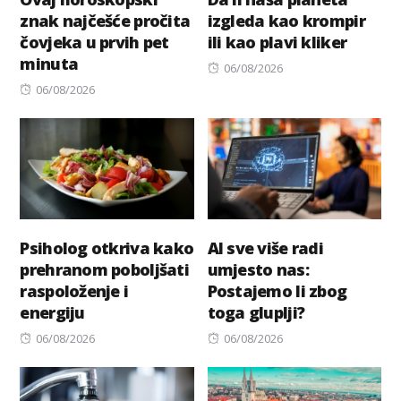
znak najčešće pročita
izgleda kao krompir
čovjeka u prvih pet
ili kao plavi kliker
minuta
Posted
06/08/2026
Posted
on
06/08/2026
on
Psiholog otkriva kako
AI sve više radi
prehranom poboljšati
umjesto nas:
raspoloženje i
Postajemo li zbog
energiju
toga gluplji?
Posted
Posted
06/08/2026
06/08/2026
on
on