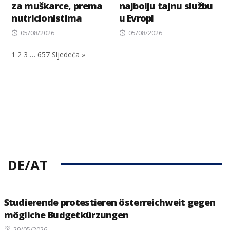
za muškarce, prema
najbolju tajnu službu
nutricionistima
u Evropi
Posted
Posted
05/08/2026
05/08/2026
on
on
1
2
3
…
657
Sljedeća »
DE/AT
Studierende protestieren österreichweit gegen
mögliche Budgetkürzungen
Posted
29/05/2026