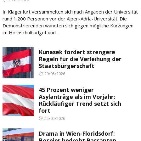
on
In Klagenfurt versammelten sich nach Angaben der Universität
rund 1.200 Personen vor der Alpen-Adria-Universität. Die
Demonstrierenden wandten sich gegen mögliche Kürzungen
im Hochschulbudget und...
Kunasek fordert strengere
Regeln für die Verleihung der
Staatsbürgerschaft
Posted
29/05/2026
on
45 Prozent weniger
Asylanträge als im Vorjahr:
Rückläufiger Trend setzt sich
fort
Posted
25/05/2026
on
Drama in Wien-Floridsdorf:
Bosnier bedroht Passanten