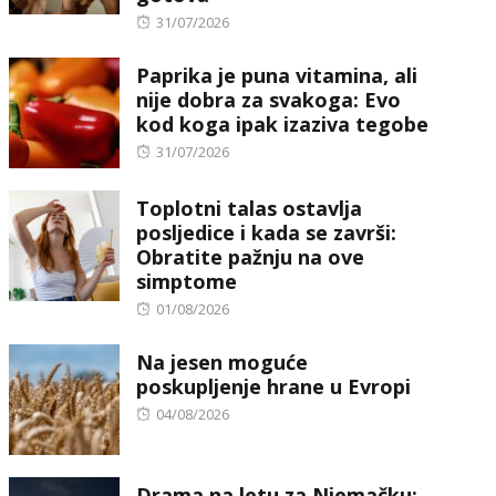
Posted
31/07/2026
on
Paprika je puna vitamina, ali
nije dobra za svakoga: Evo
kod koga ipak izaziva tegobe
Posted
31/07/2026
on
Toplotni talas ostavlja
posljedice i kada se završi:
Obratite pažnju na ove
simptome
Posted
01/08/2026
on
Na jesen moguće
poskupljenje hrane u Evropi
Posted
04/08/2026
on
Drama na letu za Njemačku: