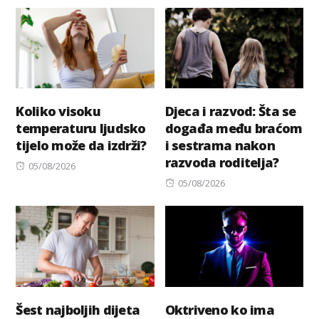
on
on
Koliko visoku
Djeca i razvod: Šta se
temperaturu ljudsko
događa među braćom
tijelo može da izdrži?
i sestrama nakon
razvoda roditelja?
Posted
05/08/2026
on
Posted
05/08/2026
on
Šest najboljih dijeta
Oktriveno ko ima