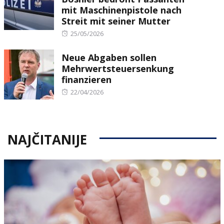
mit Maschinenpistole nach
Streit mit seiner Mutter
Posted
25/05/2026
on
Neue Abgaben sollen
Mehrwertsteuersenkung
finanzieren
Posted
22/04/2026
on
NAJČITANIJE