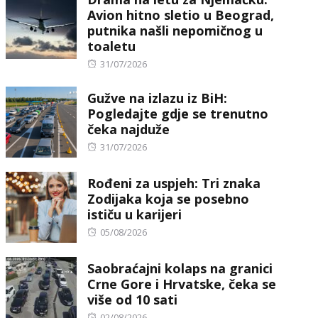
Avion hitno sletio u Beograd,
putnika našli nepomičnog u
toaletu
Posted
31/07/2026
on
Gužve na izlazu iz BiH:
Pogledajte gdje se trenutno
čeka najduže
Posted
31/07/2026
on
Rođeni za uspjeh: Tri znaka
Zodijaka koja se posebno
ističu u karijeri
Posted
05/08/2026
on
Saobraćajni kolaps na granici
Crne Gore i Hrvatske, čeka se
više od 10 sati
Posted
02/08/2026