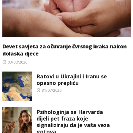
Devet savjeta za očuvanje čvrstog braka nakon
dolaska djece
Posted
03/08/2026
on
Ratovi u Ukrajini i Iranu se
opasno prepliću
Posted
31/07/2026
on
Psihologinja sa Harvarda
dijeli pet fraza koje
signaliziraju da je vaša veza
gotova