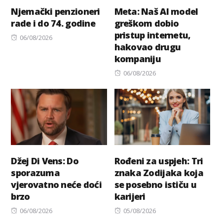
Njemački penzioneri
Meta: Naš AI model
rade i do 74. godine
greškom dobio
pristup internetu,
Posted
06/08/2026
hakovao drugu
on
kompaniju
Posted
06/08/2026
on
Džej Di Vens: Do
Rođeni za uspjeh: Tri
sporazuma
znaka Zodijaka koja
vjerovatno neće doći
se posebno ističu u
brzo
karijeri
Posted
Posted
06/08/2026
05/08/2026