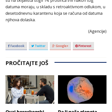
su na skijališta stigli 14. prosinca i/ili nakon tog
datuma moraju, u skladu s retroaktivnom odlukom, u
desetodnevnu karantenu koja se računa od datuma
njihova dolaska.
(Agencije)
Facebook
Twitter
Google+
Pinterest
PROČITAJTE JOŠ
Ovaj horoskopski
Da li naša planeta