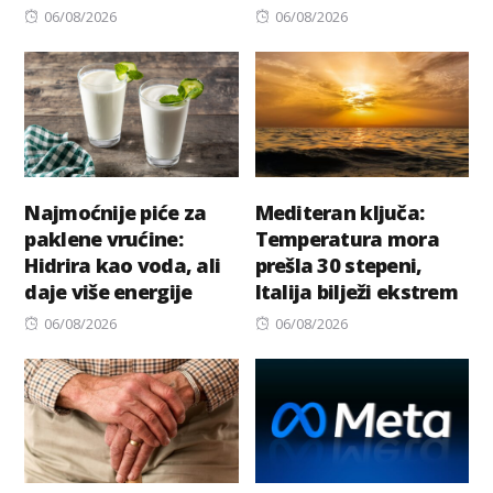
Posted
Posted
06/08/2026
06/08/2026
on
on
Najmoćnije piće za
Mediteran ključa:
paklene vrućine:
Temperatura mora
Hidrira kao voda, ali
prešla 30 stepeni,
daje više energije
Italija bilježi ekstrem
Posted
Posted
06/08/2026
06/08/2026
on
on