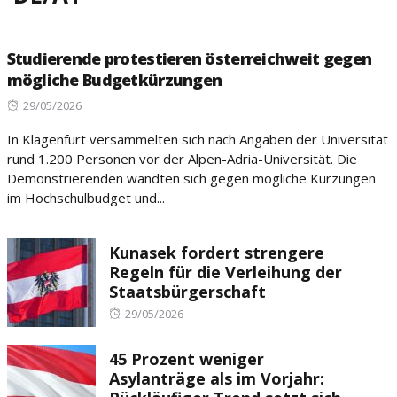
Studierende protestieren österreichweit gegen
mögliche Budgetkürzungen
Posted
29/05/2026
on
In Klagenfurt versammelten sich nach Angaben der Universität
rund 1.200 Personen vor der Alpen-Adria-Universität. Die
Demonstrierenden wandten sich gegen mögliche Kürzungen
im Hochschulbudget und...
Kunasek fordert strengere
Regeln für die Verleihung der
Staatsbürgerschaft
Posted
29/05/2026
on
45 Prozent weniger
Asylanträge als im Vorjahr: