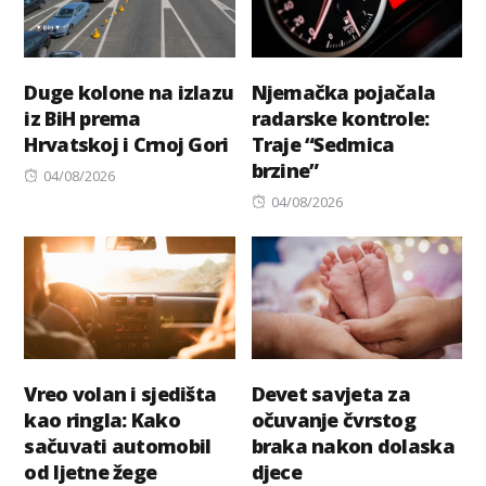
Duge kolone na izlazu
Njemačka pojačala
iz BiH prema
radarske kontrole:
Hrvatskoj i Crnoj Gori
Traje “Sedmica
brzine”
Posted
04/08/2026
on
Posted
04/08/2026
on
Vreo volan i sjedišta
Devet savjeta za
kao ringla: Kako
očuvanje čvrstog
sačuvati automobil
braka nakon dolaska
od ljetne žege
djece