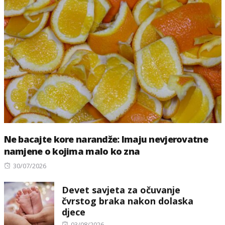
Ne bacajte kore narandže: Imaju nevjerovatne
namjene o kojima malo ko zna
Posted
30/07/2026
on
Devet savjeta za očuvanje
čvrstog braka nakon dolaska
djece
Posted
03/08/2026