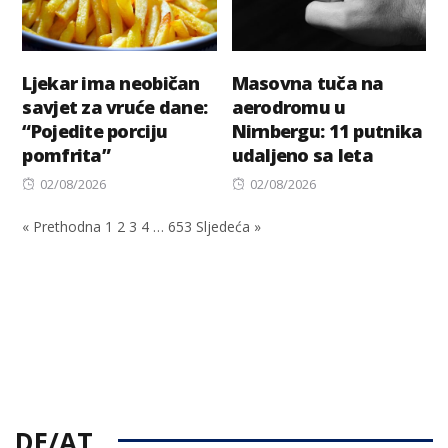
Ljekar ima neobičan
Masovna tuča na
savjet za vruće dane:
aerodromu u
“Pojedite porciju
Nirnbergu: 11 putnika
pomfrita”
udaljeno sa leta
Posted
Posted
02/08/2026
02/08/2026
on
on
« Prethodna
1
2
3
4
…
653
Sljedeća »
DE/AT