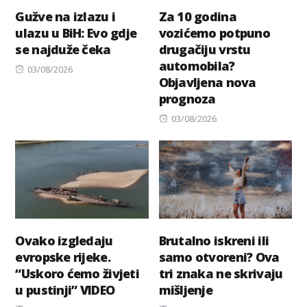
Gužve na izlazu i
Za 10 godina
ulazu u BiH: Evo gdje
vozićemo potpuno
se najduže čeka
drugačiju vrstu
automobila?
Posted
03/08/2026
Objavljena nova
on
prognoza
Posted
03/08/2026
on
Ovako izgledaju
Brutalno iskreni ili
evropske rijeke.
samo otvoreni? Ova
“Uskoro ćemo živjeti
tri znaka ne skrivaju
u pustinji” VIDEO
mišljenje