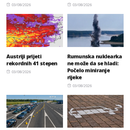
Posted
Posted
03/08/2026
03/08/2026
on
on
Austriji prijeti
Rumunska nuklearka
rekordnih 41 stepen
ne može da se hladi:
Počelo miniranje
Posted
03/08/2026
rijeke
on
Posted
03/08/2026
on