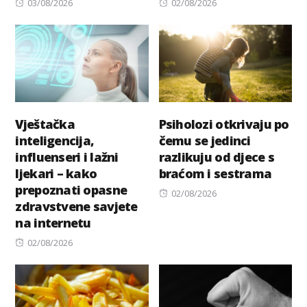
Posted
Posted
03/08/2026
02/08/2026
on
on
Vještačka
Psiholozi otkrivaju po
inteligencija,
čemu se jedinci
influenseri i lažni
razlikuju od djece s
ljekari – kako
braćom i sestrama
prepoznati opasne
Posted
02/08/2026
zdravstvene savjete
on
na internetu
Posted
02/08/2026
on