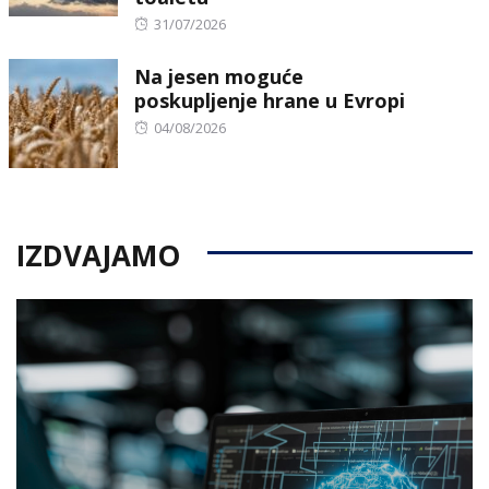
Posted
31/07/2026
on
Na jesen moguće
poskupljenje hrane u Evropi
Posted
04/08/2026
on
IZDVAJAMO