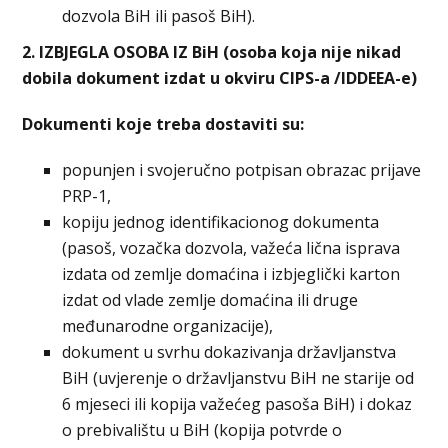
dozvola BiH ili pasoš BiH).
2. IZBJEGLA OSOBA IZ BiH (osoba koja nije nikad
dobila dokument izdat u okviru CIPS-a /IDDEEA-e)
Dokumenti koje treba dostaviti su:
popunjen i svojeručno potpisan obrazac prijave
PRP-1,
kopiju jednog identifikacionog dokumenta
(pasoš, vozačka dozvola, važeća lična isprava
izdata od zemlje domaćina i izbjeglički karton
izdat od vlade zemlje domaćina ili druge
međunarodne organizacije),
dokument u svrhu dokazivanja državljanstva
BiH (uvjerenje o državljanstvu BiH ne starije od
6 mjeseci ili kopija važećeg pasoša BiH) i dokaz
o prebivalištu u BiH (kopija potvrde o