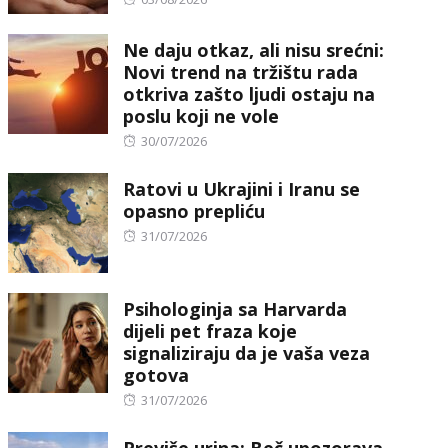
on
Ne daju otkaz, ali nisu srećni:
Novi trend na tržištu rada
otkriva zašto ljudi ostaju na
poslu koji ne vole
Posted
30/07/2026
on
Ratovi u Ukrajini i Iranu se
opasno prepliću
Posted
31/07/2026
on
Psihologinja sa Harvarda
dijeli pet fraza koje
signaliziraju da je vaša veza
gotova
Posted
31/07/2026
on
Previše urina: Beč upozorava