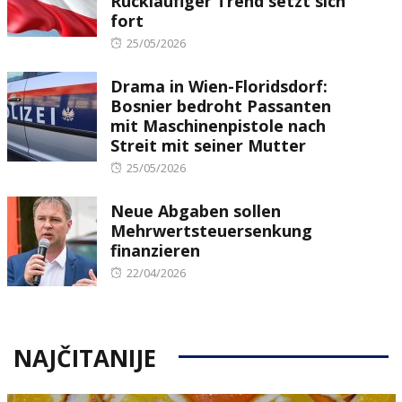
Rückläufiger Trend setzt sich
fort
Posted
25/05/2026
on
Drama in Wien-Floridsdorf:
Bosnier bedroht Passanten
mit Maschinenpistole nach
Streit mit seiner Mutter
Posted
25/05/2026
on
Neue Abgaben sollen
Mehrwertsteuersenkung
finanzieren
Posted
22/04/2026
on
NAJČITANIJE