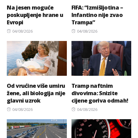
Na jesen moguće
FIFA: “Izmišljotina –
poskupljenje hrane u
Infantino nije zvao
Evropi
Trampa”
Posted
Posted
04/08/2026
04/08/2026
on
on
Od vrućine više umiru
Tramp naftnim
žene, ali biologija nije
divovima: Snizite
glavni uzrok
cijene goriva odmah!
Posted
Posted
04/08/2026
04/08/2026
on
on