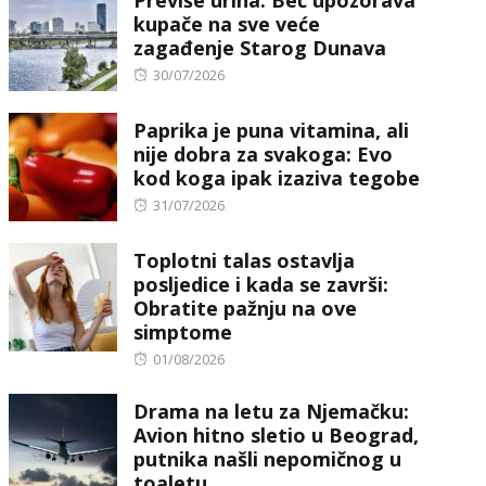
kupače na sve veće
zagađenje Starog Dunava
Posted
30/07/2026
on
Paprika je puna vitamina, ali
nije dobra za svakoga: Evo
kod koga ipak izaziva tegobe
Posted
31/07/2026
on
Toplotni talas ostavlja
posljedice i kada se završi:
Obratite pažnju na ove
simptome
Posted
01/08/2026
on
Drama na letu za Njemačku:
Avion hitno sletio u Beograd,
putnika našli nepomičnog u
toaletu