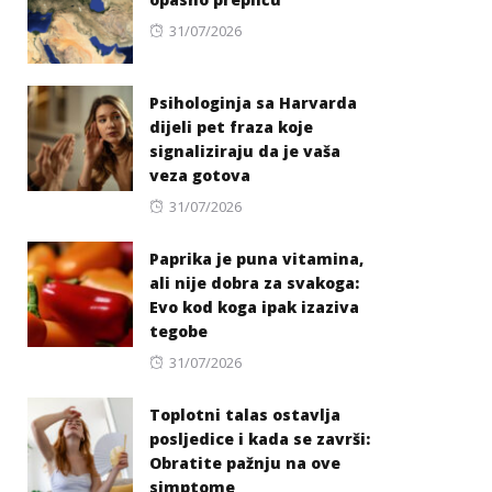
Posted
31/07/2026
on
Psihologinja sa Harvarda
dijeli pet fraza koje
signaliziraju da je vaša
veza gotova
Posted
31/07/2026
on
Paprika je puna vitamina,
ali nije dobra za svakoga:
Evo kod koga ipak izaziva
tegobe
Posted
31/07/2026
on
Toplotni talas ostavlja
posljedice i kada se završi:
Obratite pažnju na ove
simptome