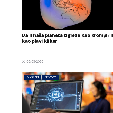
Da li naša planeta izgleda kao krompir il
kao plavi kliker
Posted
06/08/2026
on
MAGAZIN
NOVOSTI