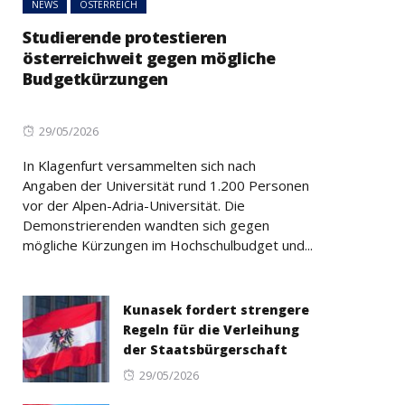
NEWS
ÖSTERREICH
Studierende protestieren
österreichweit gegen mögliche
Budgetkürzungen
Posted
29/05/2026
on
In Klagenfurt versammelten sich nach
Angaben der Universität rund 1.200 Personen
vor der Alpen-Adria-Universität. Die
Demonstrierenden wandten sich gegen
mögliche Kürzungen im Hochschulbudget und...
Kunasek fordert strengere
Regeln für die Verleihung
der Staatsbürgerschaft
Posted
29/05/2026
on