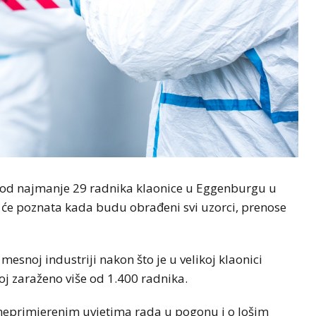
 kod najmanje 29 radnika klaonice u Eggenburgu u
t će poznata kada budu obrađeni svi uzorci, prenose
u mesnoj industriji nakon što je u velikoj klaonici
j zaraženo više od 1.400 radnika.
neprimjerenim uvjetima rada u pogonu i o lošim