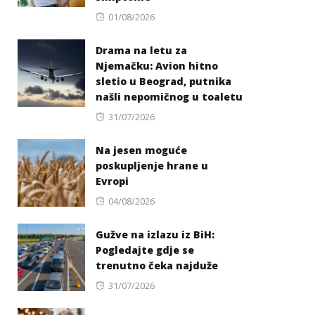
Posted
01/08/2026
on
Drama na letu za
Njemačku: Avion hitno
sletio u Beograd, putnika
našli nepomičnog u toaletu
Posted
31/07/2026
on
Na jesen moguće
poskupljenje hrane u
Evropi
Posted
04/08/2026
on
Gužve na izlazu iz BiH:
Pogledajte gdje se
trenutno čeka najduže
Posted
31/07/2026
on