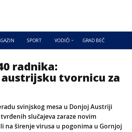
GAZIN
SPORT
VODIČI
GRAD BEČ
40 radnika:
austrijsku tvornicu za
eradu svinjskog mesa u Donjoj Austriji
tvrđenih slučajeva zaraze novim
li na širenje virusa u pogonima u Gornjoj