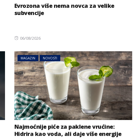
Evrozona više nema novca za velike
subvencije
Posted
06/08/2026
on
MAGAZIN
NOVOSTI
Najmoćnije piće za paklene vrućine:
Hidrira kao voda, ali daje više energije