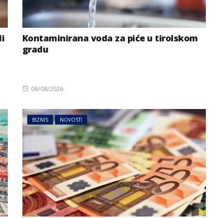
li
Kontaminirana voda za piće u tirolskom
gradu
Posted
06/08/2026
on
BIZNIS
NOVOSTI