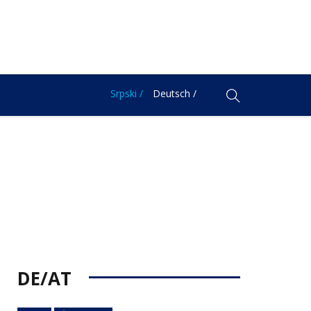
Srpski /
Deutsch /
DE/AT