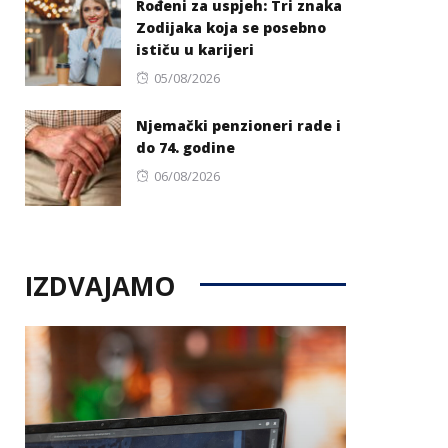
Rođeni za uspjeh: Tri znaka
Zodijaka koja se posebno
ističu u karijeri
Posted
05/08/2026
on
Njemački penzioneri rade i
do 74. godine
Posted
06/08/2026
on
IZDVAJAMO