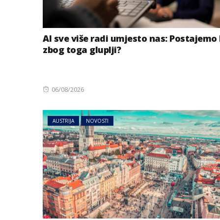
AI sve više radi umjesto nas: Postajemo 
zbog toga gluplji?
Posted
06/08/2026
on
AUSTRIJA
NOVOSTI