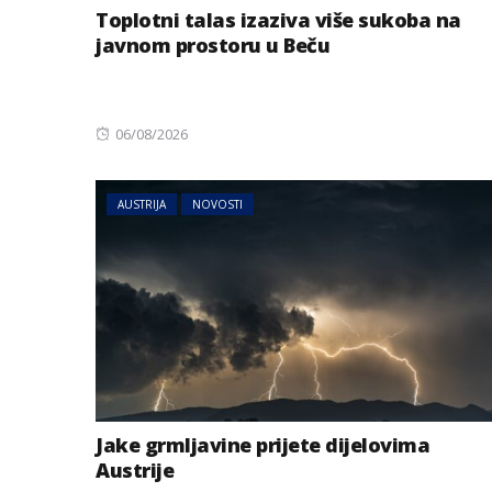
Toplotni talas izaziva više sukoba na
javnom prostoru u Beču
Posted
06/08/2026
on
AUSTRIJA
NOVOSTI
Jake grmljavine prijete dijelovima
Austrije