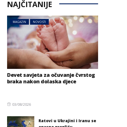
NAJČITANIJE
MAGAZIN
NOVOSTI
Devet savjeta za očuvanje čvrstog
braka nakon dolaska djece
Posted
03/08/2026
on
Ratovi u Ukrajini i Iranu se
opasno prepliću