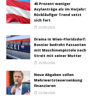
45 Prozent weniger
Asylanträge als im Vorjahr:
Rückläufiger Trend setzt
sich fort
Posted
25/05/2026
on
Drama in Wien-Floridsdorf:
Bosnier bedroht Passanten
mit Maschinenpistole nach
Streit mit seiner Mutter
Posted
25/05/2026
on
Neue Abgaben sollen
Mehrwertsteuersenkung
finanzieren
Posted
22/04/2026
on