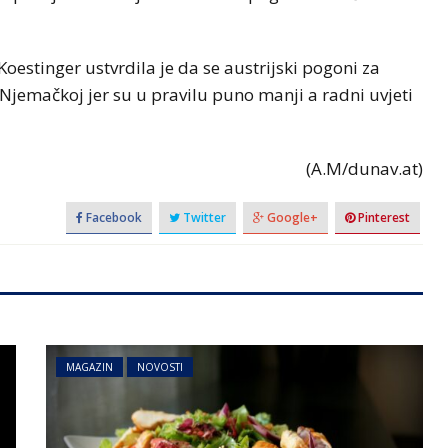
Koestinger ustvrdila je da se austrijski pogoni za
jemačkoj jer su u pravilu puno manji a radni uvjeti
(A.M/dunav.at)
Facebook
Twitter
Google+
Pinterest
MAGAZIN
NOVOSTI