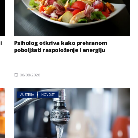
i
Psiholog otkriva kako prehranom
poboljšati raspoloženje i energiju
Posted
06/08/2026
on
AUSTRIJA
NOVOSTI