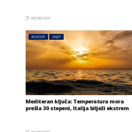
Posted
06/08/2026
on
NOVOSTI
SVIJET
AUSTRIJA
NOVOSTI
Jake grmljavine 
dijelovima Austr
Mediteran ključa: Temperatura mora
prešla 30 stepeni, Italija bilježi ekstrem
Posted