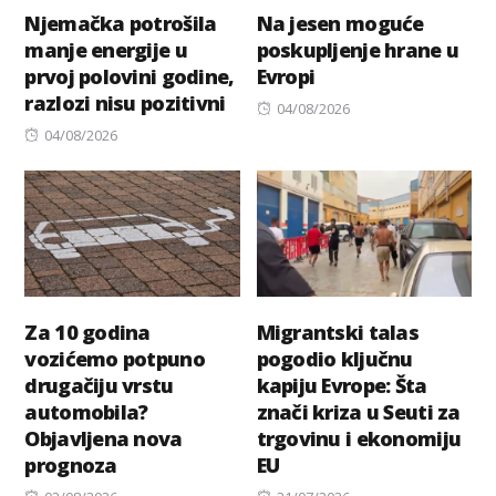
Njemačka potrošila
Na jesen moguće
manje energije u
poskupljenje hrane u
prvoj polovini godine,
Evropi
razlozi nisu pozitivni
Posted
04/08/2026
Posted
on
04/08/2026
on
Za 10 godina
Migrantski talas
vozićemo potpuno
pogodio ključnu
drugačiju vrstu
kapiju Evrope: Šta
automobila?
znači kriza u Seuti za
Objavljena nova
trgovinu i ekonomiju
prognoza
EU
Posted
Posted