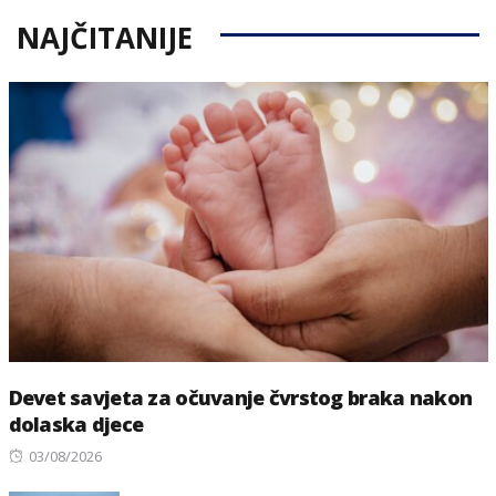
NAJČITANIJE
Devet savjeta za očuvanje čvrstog braka nakon
dolaska djece
Posted
03/08/2026
on