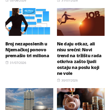
03/08/2026
31/07/2026
on
on
Broj nezaposlenih u
Ne daju otkaz, ali
Njemačkoj ponovo
nisu srećni: Novi
premašio tri miliona
trend na tržištu rada
otkriva zašto ljudi
Posted
31/07/2026
ostaju na poslu koji
on
ne vole
Posted
30/07/2026
on