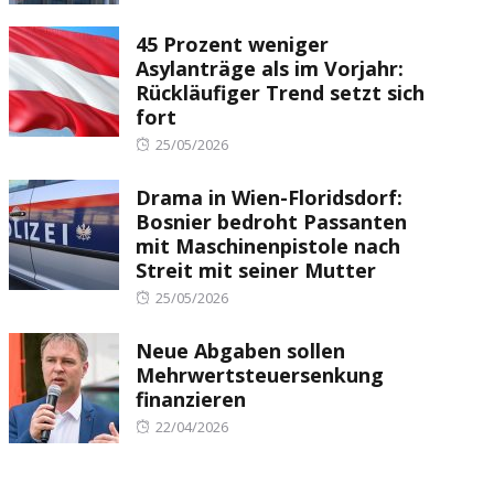
on
45 Prozent weniger
Asylanträge als im Vorjahr:
Rückläufiger Trend setzt sich
fort
Posted
25/05/2026
on
Drama in Wien-Floridsdorf:
Bosnier bedroht Passanten
mit Maschinenpistole nach
Streit mit seiner Mutter
Posted
25/05/2026
on
Neue Abgaben sollen
Mehrwertsteuersenkung
finanzieren
Posted
22/04/2026
on