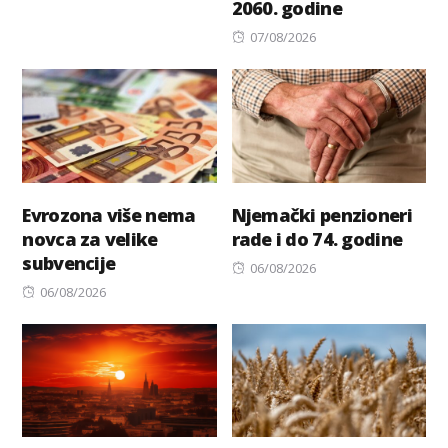
2060. godine
on
Posted
07/08/2026
on
Evrozona više nema
Njemački penzioneri
novca za velike
rade i do 74. godine
subvencije
Posted
06/08/2026
Posted
on
06/08/2026
on