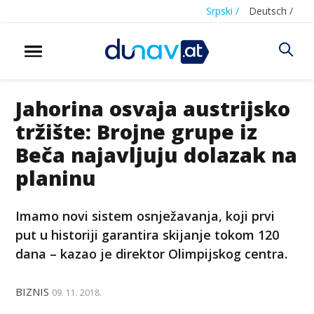
Srpski /
Deutsch /
Jahorina osvaja austrijsko
tržište: Brojne grupe iz
Beča najavljuju dolazak na
planinu
Imamo novi sistem osnježavanja, koji prvi
put u historiji garantira skijanje tokom 120
dana – kazao je direktor Olimpijskog centra.
BIZNIS
09. 11. 2018.