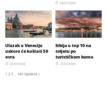
on
Posted
24/07/2026
on
Ulazak u Veneciju
Srbija u top 10 na
uskoro će koštati 50
svijetu po
evra
turističkom bumu
Posted
Posted
23/07/2026
23/07/2026
on
on
1
2
3
…
169
Sljedeća »