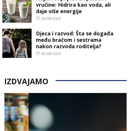
vrućine: Hidrira kao voda, ali
daje više energije
Posted
06/08/2026
on
Djeca i razvod: Šta se događa
među braćom i sestrama
nakon razvoda roditelja?
Posted
05/08/2026
on
IZDVAJAMO