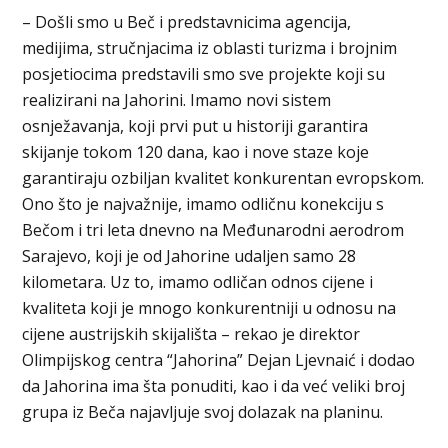
– Došli smo u Beč i predstavnicima agencija,
medijima, stručnjacima iz oblasti turizma i brojnim
posjetiocima predstavili smo sve projekte koji su
realizirani na Jahorini. Imamo novi sistem
osnježavanja, koji prvi put u historiji garantira
skijanje tokom 120 dana, kao i nove staze koje
garantiraju ozbiljan kvalitet konkurentan evropskom.
Ono što je najvažnije, imamo odličnu konekciju s
Bečom i tri leta dnevno na Međunarodni aerodrom
Sarajevo, koji je od Jahorine udaljen samo 28
kilometara. Uz to, imamo odličan odnos cijene i
kvaliteta koji je mnogo konkurentniji u odnosu na
cijene austrijskih skijališta – rekao je direktor
Olimpijskog centra “Jahorina” Dejan Ljevnaić i dodao
da Jahorina ima šta ponuditi, kao i da već veliki broj
grupa iz Beča najavljuje svoj dolazak na planinu.