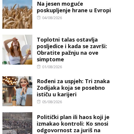
Na jesen moguće
poskupljenje hrane u Evropi
Posted
04/08/2026
on
Toplotni talas ostavlja
posljedice i kada se završi:
Obratite pažnju na ove
simptome
Posted
01/08/2026
on
Rođeni za uspjeh: Tri znaka
Zodijaka koja se posebno
ističu u karijeri
Posted
05/08/2026
on
Politički plan ili haos koji je
izmakao kontroli: Ko snosi
odgovornost za juriš na