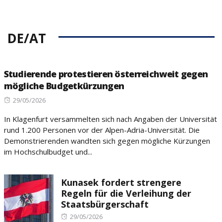
DE/AT
Studierende protestieren österreichweit gegen
mögliche Budgetkürzungen
Posted
29/05/2026
on
In Klagenfurt versammelten sich nach Angaben der Universität
rund 1.200 Personen vor der Alpen-Adria-Universität. Die
Demonstrierenden wandten sich gegen mögliche Kürzungen
im Hochschulbudget und...
Kunasek fordert strengere
Regeln für die Verleihung der
Staatsbürgerschaft
Posted
29/05/2026