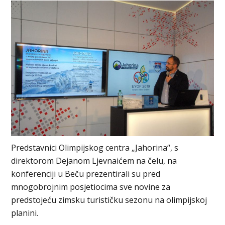
Predstavnici Olimpijskog centra „Jahorina“, s
direktorom Dejanom Ljevnaićem na čelu, na
konferenciji u Beču prezentirali su pred
mnogobrojnim posjetiocima sve novine za
predstojeću zimsku turističku sezonu na olimpijskoj
planini.