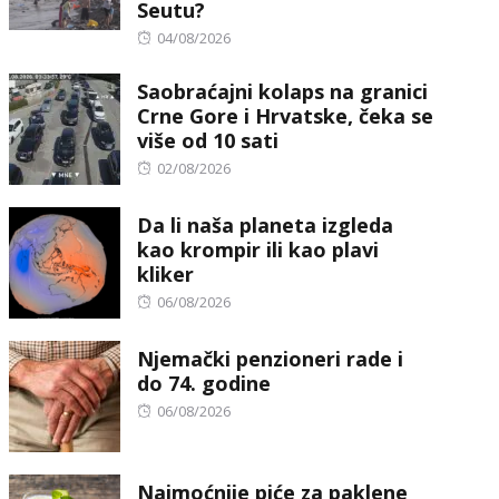
Seutu?
Posted
04/08/2026
on
Saobraćajni kolaps na granici
Crne Gore i Hrvatske, čeka se
više od 10 sati
Posted
02/08/2026
on
Da li naša planeta izgleda
kao krompir ili kao plavi
kliker
Posted
06/08/2026
on
Njemački penzioneri rade i
do 74. godine
Posted
06/08/2026
on
Najmoćnije piće za paklene