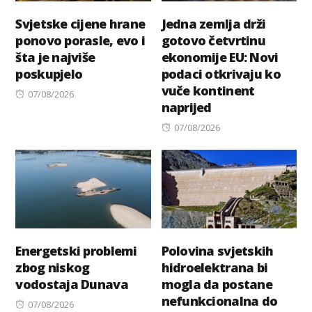
Svjetske cijene hrane
Jedna zemlja drži
ponovo porasle, evo i
gotovo četvrtinu
šta je najviše
ekonomije EU: Novi
poskupjelo
podaci otkrivaju ko
vuče kontinent
Posted
07/08/2026
naprijed
on
Posted
07/08/2026
on
Energetski problemi
Polovina svjetskih
zbog niskog
hidroelektrana bi
vodostaja Dunava
mogla da postane
nefunkcionalna do
Posted
07/08/2026