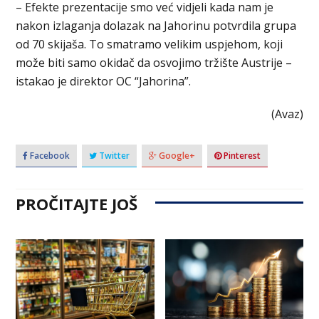
– Efekte prezentacije smo već vidjeli kada nam je
nakon izlaganja dolazak na Jahorinu potvrdila grupa
od 70 skijaša. To smatramo velikim uspjehom, koji
može biti samo okidač da osvojimo tržište Austrije –
istakao je direktor OC “Jahorina”.
(Avaz)
Facebook
Twitter
Google+
Pinterest
PROČITAJTE JOŠ