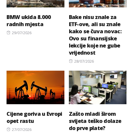
BMW ukida 8.000
Bake nisu znale za
radnih mjesta
ETF-ove, ali su znale
kako se čuva novac:
Posted
29/07/2026
Ovo su finansijske
on
lekcije koje ne gube
vrijednost
Posted
28/07/2026
on
Cijene goriva u Evropi
Zašto mladi širom
opet rastu
svijeta teško dolaze
do prve plate?
Posted
27/07/2026