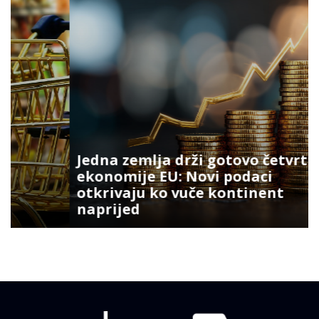
Jedna zemlja drži gotovo četvrtinu
ekonomije EU: Novi podaci
otkrivaju ko vuče kontinent
naprijed