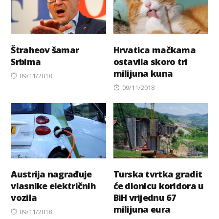
Štraheov šamar
Hrvatica mačkama
Srbima
ostavila skoro tri
milijuna kuna
Posted
09/11/2018
on
Posted
09/11/2018
on
Austrija nagrađuje
Turska tvrtka gradit
vlasnike električnih
će dionicu koridora u
vozila
BiH vrijednu 67
milijuna eura
Posted
09/11/2018