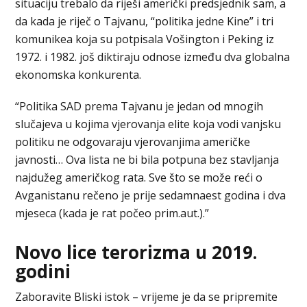
situaciju trebalo da riješi američki predsjednik sam, a
da kada je riječ o Tajvanu, “politika jedne Kine” i tri
komunikea koja su potpisala Vošington i Peking iz
1972. i 1982. još diktiraju odnose između dva globalna
ekonomska konkurenta.
“Politika SAD prema Tajvanu je jedan od mnogih
slučajeva u kojima vjerovanja elite koja vodi vanjsku
politiku ne odgovaraju vjerovanjima američke
javnosti… Ova lista ne bi bila potpuna bez stavljanja
najdužeg američkog rata. Sve što se može reći o
Avganistanu rečeno je prije sedamnaest godina i dva
mjeseca (kada je rat počeo prim.aut.).”
Novo lice terorizma u 2019.
godini
Zaboravite Bliski istok – vrijeme je da se pripremite