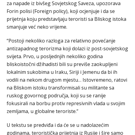
za napade iz bivšeg Sovjetskog Saveza, upozorava
Forin polisi (Foreign policy), koji ocjenjuje i da se
prijetnja koju predstavljaju teroristi sa Bliskog istoka
smanjuje već neko vrijeme.
“Postoji nekoliko razloga za relativno povećanje
antizapadnog terorizma koji dolazi iz post-sovjetskog
svijeta. Prvo, u posljednjih nekoliko godina
bliskoistočni džihadisti bili su previše zaokupljeni
lokalnim sukobima u Iraku, Siriji i Jemenu da bi ih
vodili na nekom drugom mjestu… Istovremeno, ratovi
na Bliskom istoku transformisali su militante sa
ruskog govornog područja, koji su se ranije
fokusirali na borbu protiv represivnih vlada u svojim
zemljama, u globalne teroriste.”
U tekstu se predviđa i da će se u nadolazećim
godinama, teroristička prijetnja iz Rusije i šire samo