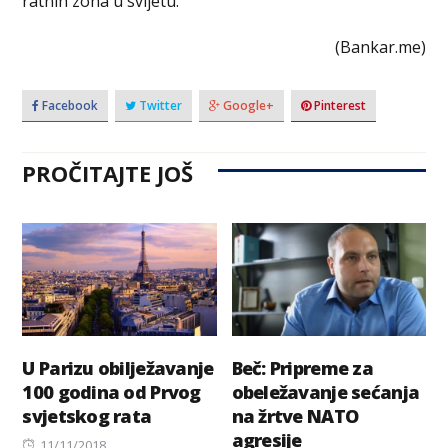
ratnih zona u svijetu.”
(Bankar.me)
Facebook
Twitter
Google+
Pinterest
PROČITAJTE JOŠ
U Parizu obilježavanje
Beč: Pripreme za
100 godina od Prvog
obeležavanje sećanja
svjetskog rata
na žrtve NATO
agresije
Posted
11/11/2018