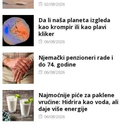
Posted
02/08/2026
on
Da li naša planeta izgleda
kao krompir ili kao plavi
kliker
Posted
06/08/2026
on
Njemački penzioneri rade i
do 74. godine
Posted
06/08/2026
on
Najmoćnije piće za paklene
vrućine: Hidrira kao voda, ali
daje više energije
Posted
06/08/2026
on