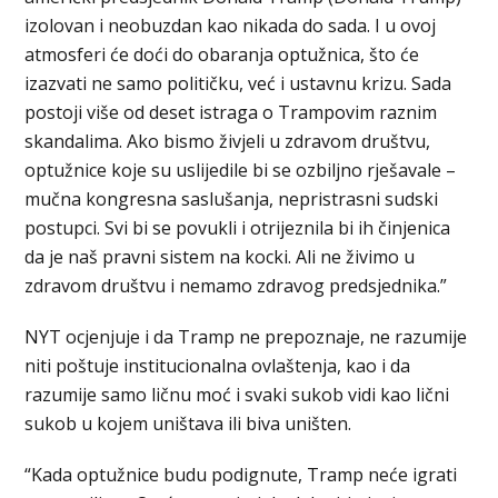
izolovan i neobuzdan kao nikada do sada. I u ovoj
atmosferi će doći do obaranja optužnica, što će
izazvati ne samo političku, već i ustavnu krizu. Sada
postoji više od deset istraga o Trampovim raznim
skandalima. Ako bismo živjeli u zdravom društvu,
optužnice koje su uslijedile bi se ozbiljno rješavale –
mučna kongresna saslušanja, nepristrasni sudski
postupci. Svi bi se povukli i otrijeznila bi ih činjenica
da je naš pravni sistem na kocki. Ali ne živimo u
zdravom društvu i nemamo zdravog predsjednika.”
NYT ocjenjuje i da Tramp ne prepoznaje, ne razumije
niti poštuje institucionalna ovlaštenja, kao i da
razumije samo ličnu moć i svaki sukob vidi kao lični
sukob u kojem uništava ili biva uništen.
“Kada optužnice budu podignute, Tramp neće igrati