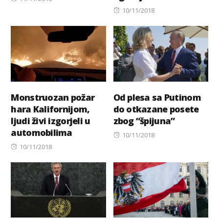
on
Posted
10/11/2018
on
Monstruozan požar
Od plesa sa Putinom
hara Kalifornijom,
do otkazane posete
ljudi živi izgorjeli u
zbog “špijuna”
automobilima
Posted
10/11/2018
Posted
on
10/11/2018
on