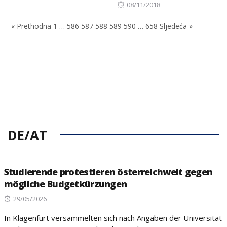
on
Posted
08/11/2018
on
« Prethodna
1
…
586
587
588
589
590
…
658
Sljedeća »
DE/AT
Studierende protestieren österreichweit gegen
mögliche Budgetkürzungen
Posted
29/05/2026
on
In Klagenfurt versammelten sich nach Angaben der Universität