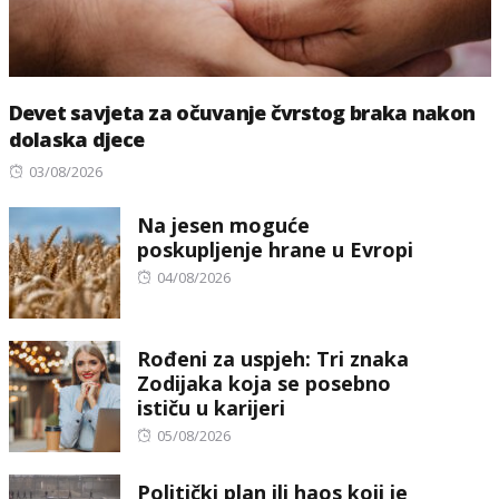
Devet savjeta za očuvanje čvrstog braka nakon
dolaska djece
Posted
03/08/2026
on
Na jesen moguće
poskupljenje hrane u Evropi
Posted
04/08/2026
on
Rođeni za uspjeh: Tri znaka
Zodijaka koja se posebno
ističu u karijeri
Posted
05/08/2026
on
Politički plan ili haos koji je