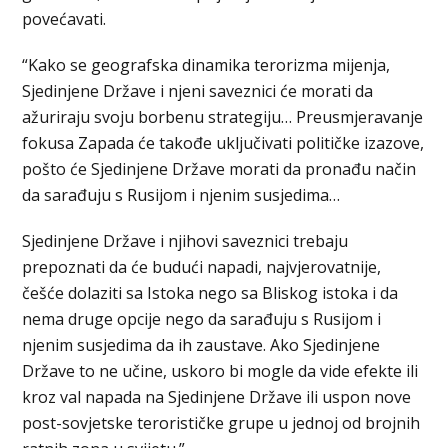
povećavati.
“Kako se geografska dinamika terorizma mijenja,
Sjedinjene Države i njeni saveznici će morati da
ažuriraju svoju borbenu strategiju… Preusmjeravanje
fokusa Zapada će takođe uključivati političke izazove,
pošto će Sjedinjene Države morati da pronađu način
da sarađuju s Rusijom i njenim susjedima…
Sjedinjene Države i njihovi saveznici trebaju
prepoznati da će budući napadi, najvjerovatnije,
češće dolaziti sa Istoka nego sa Bliskog istoka i da
nema druge opcije nego da sarađuju s Rusijom i
njenim susjedima da ih zaustave. Ako Sjedinjene
Države to ne učine, uskoro bi mogle da vide efekte ili
kroz val napada na Sjedinjene Države ili uspon nove
post-sovjetske terorističke grupe u jednoj od brojnih