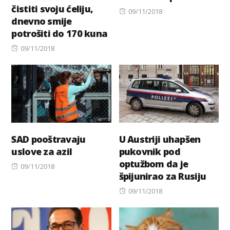
čistiti svoju ćeliju,
Posted
09/11/2018
dnevno smije
on
potrošiti do 170 kuna
Posted
09/11/2018
on
SAD pooštravaju
U Austriji uhapšen
uslove za azil
pukovnik pod
optužbom da je
Posted
09/11/2018
špijunirao za Rusiju
on
Posted
09/11/2018
on