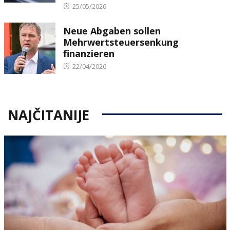
Posted
25/05/2026
on
Neue Abgaben sollen
Mehrwertsteuersenkung
finanzieren
Posted
22/04/2026
on
NAJČITANIJE