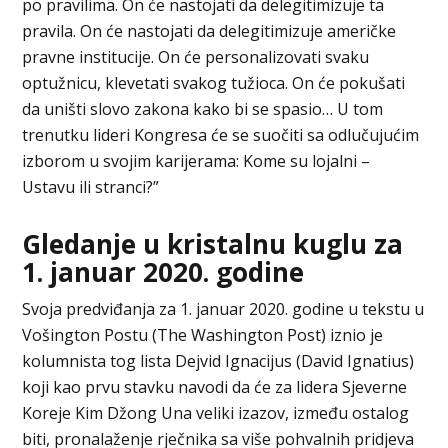
po pravilima. On će nastojati da delegitimizuje ta
pravila. On će nastojati da delegitimizuje američke
pravne institucije. On će personalizovati svaku
optužnicu, klevetati svakog tužioca. On će pokušati
da uništi slovo zakona kako bi se spasio… U tom
trenutku lideri Kongresa će se suočiti sa odlučujućim
izborom u svojim karijerama: Kome su lojalni –
Ustavu ili stranci?”
Gledanje u kristalnu kuglu za
1. januar 2020. godine
Svoja predviđanja za 1. januar 2020. godine u tekstu u
Vošington Postu (The Washington Post) iznio je
kolumnista tog lista Dejvid Ignacijus (David Ignatius)
koji kao prvu stavku navodi da će za lidera Sjeverne
Koreje Kim Džong Una veliki izazov, između ostalog
biti, pronalaženje rječnika sa više pohvalnih pridjeva