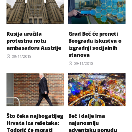
Rusija uručila
Grad Beč će preneti
protestnu notu
Beogradu iskustva o
ambasadoru Austrije
izgradnji socijalnih
stanova
Posted
09/11/2018
on
Posted
09/11/2018
on
Što čeka najbogatijeg
Beč i dalje ima
Hrvata iza rešetaka:
najunosniju
Todorić će morati
adventsku ponudu