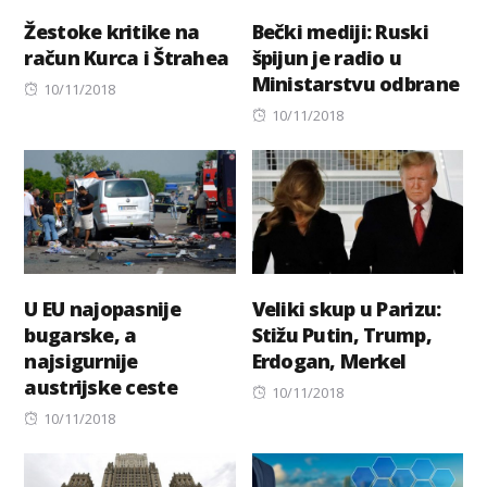
Žestoke kritike na
Bečki mediji: Ruski
račun Kurca i Štrahea
špijun je radio u
Ministarstvu odbrane
Posted
10/11/2018
on
Posted
10/11/2018
on
U EU najopasnije
Veliki skup u Parizu:
bugarske, a
Stižu Putin, Trump,
najsigurnije
Erdogan, Merkel
austrijske ceste
Posted
10/11/2018
Posted
on
10/11/2018
on