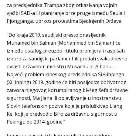
za predsjednika Trampa zbog otkazivanja vojnih
vježbi SAD-a ili planiranje brze pruge između Seula i
Pjongjanga, uprkos protestima Sjedinjenih Država.
“Do kraja 2019. saudijski prestolonasljednik
Muhamed bin Salman (Mohammed bin Salman) će
između ostalog preuzeti i titulu premijera i raspisati
izbore za saudijski parlament ili predati svakodnevne
ovlasti državnom ministru Musaedu al-Aibanu…
Najveći problem kineskog predsjednika Si Đinpinga
(Xi Jinping) 2019. godine će biti posljedice doživotnog
zatvora njegovog korumpiranog bivšeg šefa državne
sigurnosti, Ma Jiana ili objavljivanje u inostranstvu
Siovih telefonskih poziva koje je prisluškivao Liang
Ke, koji je predvodio Biro za državnu sigurnost u
Pekingu do 2014. godine.”
Ingacijus navodi i da kao rezultat neprekidnog