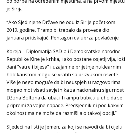
od borbe na određenim mjestima, a na prvom mjestu
je Sirija.
“Ako Sjedinjene Države ne odu iz Sirije početkom
2019. godine, Tramp bi trebalo da provede dio
januara pritiskajući Pentagon da ubrza povlačenje.
Koreja – Diplomatija SAD-a i Demokratske narodne
Republike Kine je krhka, i ako postane osjetljivija, loši
dani “vatre i bijesa” i uzajamne prijetnje nuklearnim
holokaustom mogu se vratiti sa prizvukom osvete.
Više je nego moguće da bi neuspjeh u razgovorima
mogao motivisati savjetnika za nacionalnu sigurnost
Džona Boltona da ubaci Trampu bubicu u uho da se
pripremi za vojne napade. Predsjednik ni pod kakvim
okolnostima ne može da razmišlja o takvoj opciji.”
Sljedeći na listi je Jemen, za koji se navodi da bi cijelu