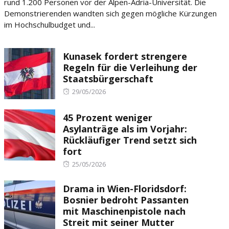
rund 1.200 Personen vor der Alpen-Adria-Universität. Die
Demonstrierenden wandten sich gegen mögliche Kürzungen
im Hochschulbudget und...
Kunasek fordert strengere
Regeln für die Verleihung der
Staatsbürgerschaft
Posted
29/05/2026
on
45 Prozent weniger
Asylanträge als im Vorjahr:
Rückläufiger Trend setzt sich
fort
Posted
25/05/2026
on
Drama in Wien-Floridsdorf:
Bosnier bedroht Passanten
mit Maschinenpistole nach
Streit mit seiner Mutter