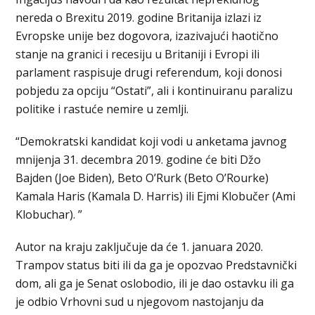
nereda o Brexitu 2019. godine Britanija izlazi iz
Evropske unije bez dogovora, izazivajući haotično
stanje na granici i recesiju u Britaniji i Evropi ili
parlament raspisuje drugi referendum, koji donosi
pobjedu za opciju “Ostati”, ali i kontinuiranu paralizu
politike i rastuće nemire u zemlji.
“Demokratski kandidat koji vodi u anketama javnog
mnijenja 31. decembra 2019. godine će biti Džo
Bajden (Joe Biden), Beto O’Rurk (Beto O’Rourke)
Kamala Haris (Kamala D. Harris) ili Ejmi Klobučer (Ami
Klobuchar). ”
Autor na kraju zaključuje da će 1. januara 2020.
Trampov status biti ili da ga je opozvao Predstavnički
dom, ali ga je Senat oslobodio, ili je dao ostavku ili ga
je odbio Vrhovni sud u njegovom nastojanju da