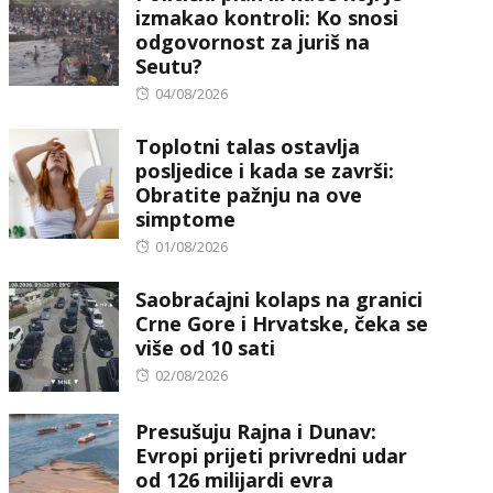
izmakao kontroli: Ko snosi
odgovornost za juriš na
Seutu?
Posted
04/08/2026
on
Toplotni talas ostavlja
posljedice i kada se završi:
Obratite pažnju na ove
simptome
Posted
01/08/2026
on
Saobraćajni kolaps na granici
Crne Gore i Hrvatske, čeka se
više od 10 sati
Posted
02/08/2026
on
Presušuju Rajna i Dunav:
Evropi prijeti privredni udar
od 126 milijardi evra