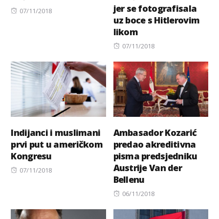
jer se fotografisala
Posted
07/11/2018
uz boce s Hitlerovim
on
likom
Posted
07/11/2018
on
Indijanci i muslimani
Ambasador Kozarić
prvi put u američkom
predao akreditivna
Kongresu
pisma predsjedniku
Austrije Van der
Posted
07/11/2018
Bellenu
on
Posted
06/11/2018
on