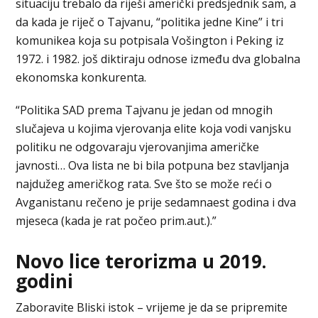
situaciju trebalo da riješi američki predsjednik sam, a
da kada je riječ o Tajvanu, “politika jedne Kine” i tri
komunikea koja su potpisala Vošington i Peking iz
1972. i 1982. još diktiraju odnose između dva globalna
ekonomska konkurenta.
“Politika SAD prema Tajvanu je jedan od mnogih
slučajeva u kojima vjerovanja elite koja vodi vanjsku
politiku ne odgovaraju vjerovanjima američke
javnosti… Ova lista ne bi bila potpuna bez stavljanja
najdužeg američkog rata. Sve što se može reći o
Avganistanu rečeno je prije sedamnaest godina i dva
mjeseca (kada je rat počeo prim.aut.).”
Novo lice terorizma u 2019.
godini
Zaboravite Bliski istok – vrijeme je da se pripremite