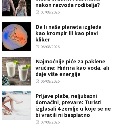
nakon razvoda roditelja?
Posted
05/08/2026
on
Da li naša planeta izgleda
kao krompir ili kao plavi
kliker
Posted
06/08/2026
on
Najmoćnije piće za paklene
vrućine: Hidrira kao voda, ali
daje više energije
Posted
06/08/2026
on
Prljave plaže, neljubazni
domaćini, prevare: Turisti
izglasali 4 zemlje u koje se ne
bi vratili ni besplatno
Posted
07/08/2026
on