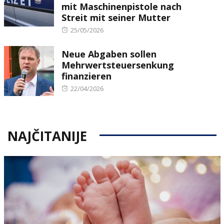
mit Maschinenpistole nach
Streit mit seiner Mutter
Posted
25/05/2026
on
Neue Abgaben sollen
Mehrwertsteuersenkung
finanzieren
Posted
22/04/2026
on
NAJČITANIJE