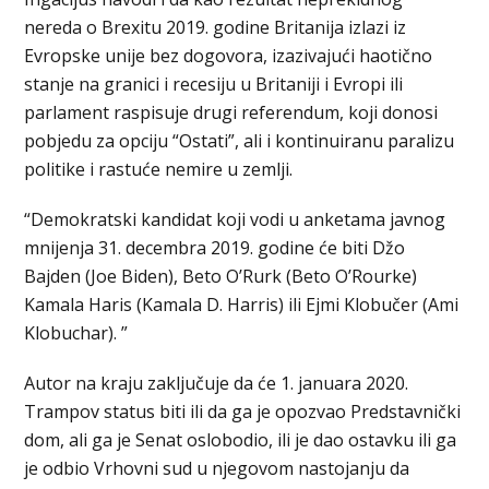
nereda o Brexitu 2019. godine Britanija izlazi iz
Evropske unije bez dogovora, izazivajući haotično
stanje na granici i recesiju u Britaniji i Evropi ili
parlament raspisuje drugi referendum, koji donosi
pobjedu za opciju “Ostati”, ali i kontinuiranu paralizu
politike i rastuće nemire u zemlji.
“Demokratski kandidat koji vodi u anketama javnog
mnijenja 31. decembra 2019. godine će biti Džo
Bajden (Joe Biden), Beto O’Rurk (Beto O’Rourke)
Kamala Haris (Kamala D. Harris) ili Ejmi Klobučer (Ami
Klobuchar). ”
Autor na kraju zaključuje da će 1. januara 2020.
Trampov status biti ili da ga je opozvao Predstavnički
dom, ali ga je Senat oslobodio, ili je dao ostavku ili ga
je odbio Vrhovni sud u njegovom nastojanju da