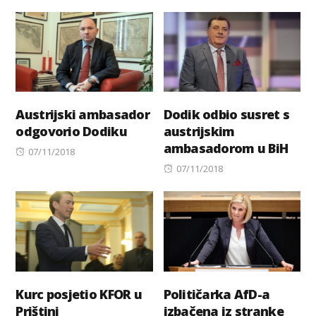
on
Austrijski ambasador
Dodik odbio susret s
odgovorio Dodiku
austrijskim
ambasadorom u BiH
Posted
07/11/2018
on
Posted
07/11/2018
on
Kurc posjetio KFOR u
Političarka AfD-a
Prištini
izbačena iz stranke