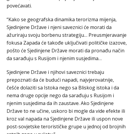
povećavati.
“Kako se geografska dinamika terorizma mijenja,
Sjedinjene Države i njeni saveznici će morati da
ažuriraju svoju borbenu strategiju… Preusmjeravanje
fokusa Zapada će takođe uključivati političke izazove,
pošto će Sjedinjene Države morati da pronađu način
da sarađuju s Rusijom i njenim susjedima…
Sjedinjene Države i njihovi saveznici trebaju
prepoznati da će budući napadi, najvjerovatnije,
češće dolaziti sa Istoka nego sa Bliskog istoka i da
nema druge opcije nego da sarađuju s Rusijom i
njenim susjedima da ih zaustave. Ako Sjedinjene
Države to ne učine, uskoro bi mogle da vide efekte ili
kroz val napada na Sjedinjene Države ili uspon nove
post-sovjetske terorističke grupe u jednoj od brojnih