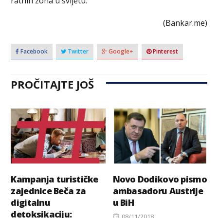
ratnih zona u svijetu.”
(Bankar.me)
Facebook
Twitter
Google+
Pinterest
PROČITAJTE JOŠ
Kampanja turističke
Novo Dodikovo pismo
zajednice Beča za
ambasadoru Austrije
digitalnu
u BiH
detoksikaciju:
Posted
08/11/2018