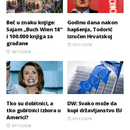
Beč u znaku knjige:
Godinu dana nakon
Sajam „Buch Wien 18“
hapšenja, Todorić
i 100.000 knjiga za
izručen Hrvatskoj
građane
Posted
07/11/2018
Posted
on
08/11/2018
on
Tko su dobitnici, a
DW: Svako može da
tko gubitnici izbora u
kupi državljanstvo EU
Americi?
Posted
07/11/2018
Posted
on
07/11/2018