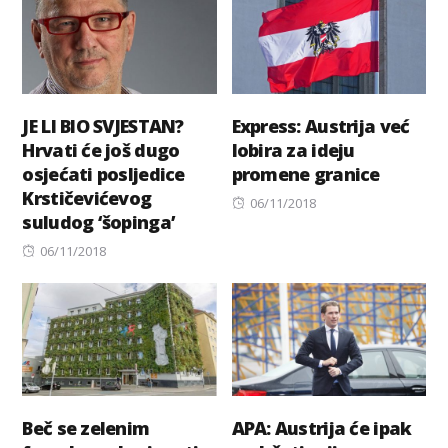
JE LI BIO SVJESTAN?
Express: Austrija već
Hrvati će još dugo
lobira za ideju
osjećati posljedice
promene granice
Krstičevićevog
Posted
06/11/2018
suludog ‘šopinga’
on
Posted
06/11/2018
on
Beč se zelenim
APA: Austrija će ipak