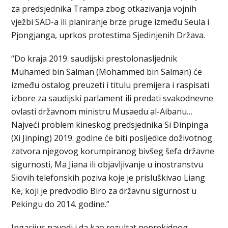
za predsjednika Trampa zbog otkazivanja vojnih
vježbi SAD-a ili planiranje brze pruge između Seula i
Pjongjanga, uprkos protestima Sjedinjenih Država.
“Do kraja 2019. saudijski prestolonasljednik
Muhamed bin Salman (Mohammed bin Salman) će
između ostalog preuzeti i titulu premijera i raspisati
izbore za saudijski parlament ili predati svakodnevne
ovlasti državnom ministru Musaedu al-Aibanu…
Najveći problem kineskog predsjednika Si Đinpinga
(Xi Jinping) 2019. godine će biti posljedice doživotnog
zatvora njegovog korumpiranog bivšeg šefa državne
sigurnosti, Ma Jiana ili objavljivanje u inostranstvu
Siovih telefonskih poziva koje je prisluškivao Liang
Ke, koji je predvodio Biro za državnu sigurnost u
Pekingu do 2014. godine.”
Ingacijus navodi i da kao rezultat neprekidnog