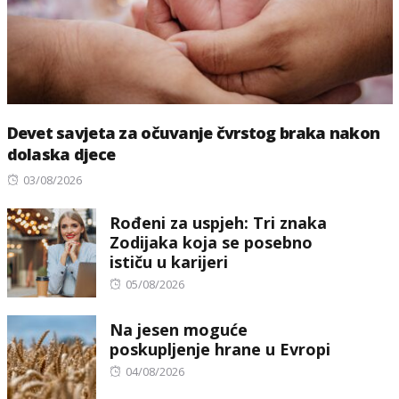
Devet savjeta za očuvanje čvrstog braka nakon
dolaska djece
Posted
03/08/2026
on
Rođeni za uspjeh: Tri znaka
Zodijaka koja se posebno
ističu u karijeri
Posted
05/08/2026
on
Na jesen moguće
poskupljenje hrane u Evropi
Posted
04/08/2026
on