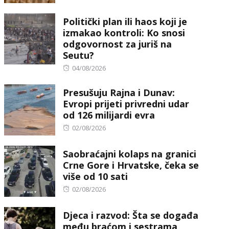
Politički plan ili haos koji je
izmakao kontroli: Ko snosi
odgovornost za juriš na
Seutu?
Posted
04/08/2026
on
Presušuju Rajna i Dunav:
Evropi prijeti privredni udar
od 126 milijardi evra
Posted
02/08/2026
on
Saobraćajni kolaps na granici
Crne Gore i Hrvatske, čeka se
više od 10 sati
Posted
02/08/2026
on
Djeca i razvod: Šta se događa
među braćom i sestrama