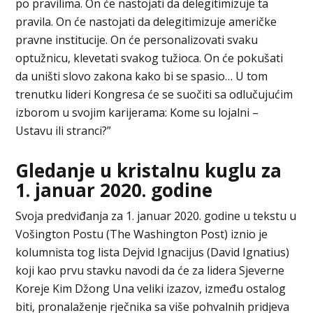
po pravilima. On će nastojati da delegitimizuje ta
pravila. On će nastojati da delegitimizuje američke
pravne institucije. On će personalizovati svaku
optužnicu, klevetati svakog tužioca. On će pokušati
da uništi slovo zakona kako bi se spasio… U tom
trenutku lideri Kongresa će se suočiti sa odlučujućim
izborom u svojim karijerama: Kome su lojalni –
Ustavu ili stranci?”
Gledanje u kristalnu kuglu za
1. januar 2020. godine
Svoja predviđanja za 1. januar 2020. godine u tekstu u
Vošington Postu (The Washington Post) iznio je
kolumnista tog lista Dejvid Ignacijus (David Ignatius)
koji kao prvu stavku navodi da će za lidera Sjeverne
Koreje Kim Džong Una veliki izazov, između ostalog
biti, pronalaženje rječnika sa više pohvalnih pridjeva