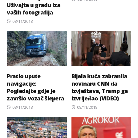
Uživajte u gradu iza
on
vaših fotografija
Posted
08/11/2018
on
Pratio upute
Bijela kuća zabranila
navigacije:
novinaru CNN da
Pogledajte gdje je
izvještava, Tramp ga
završio vozač šlepera
izvrijeđao (VIDEO)
Posted
Posted
08/11/2018
08/11/2018
on
on