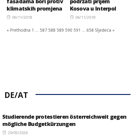
fasadama bori protiv
podržati prijem
klimatskih promjena
Kosova u Interpol
Posted
Posted
06/11/2018
06/11/2018
on
on
« Prethodna
1
…
587
588
589
590
591
…
658
Sljedeća »
DE/AT
Studierende protestieren österreichweit gegen
mögliche Budgetkürzungen
Posted
29/05/2026