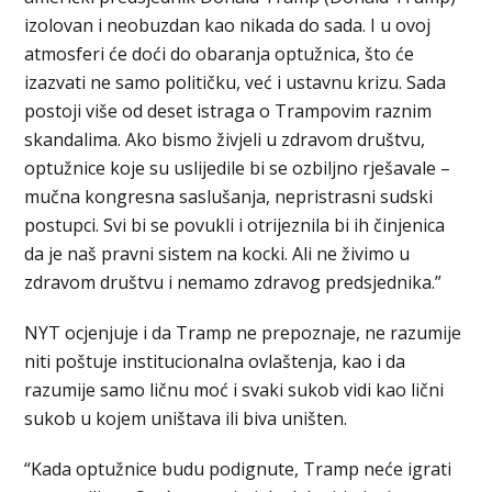
izolovan i neobuzdan kao nikada do sada. I u ovoj
atmosferi će doći do obaranja optužnica, što će
izazvati ne samo političku, već i ustavnu krizu. Sada
postoji više od deset istraga o Trampovim raznim
skandalima. Ako bismo živjeli u zdravom društvu,
optužnice koje su uslijedile bi se ozbiljno rješavale –
mučna kongresna saslušanja, nepristrasni sudski
postupci. Svi bi se povukli i otrijeznila bi ih činjenica
da je naš pravni sistem na kocki. Ali ne živimo u
zdravom društvu i nemamo zdravog predsjednika.”
NYT ocjenjuje i da Tramp ne prepoznaje, ne razumije
niti poštuje institucionalna ovlaštenja, kao i da
razumije samo ličnu moć i svaki sukob vidi kao lični
sukob u kojem uništava ili biva uništen.
“Kada optužnice budu podignute, Tramp neće igrati