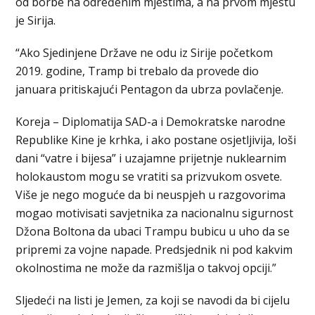
od borbe na određenim mjestima, a na prvom mjestu
je Sirija.
“Ako Sjedinjene Države ne odu iz Sirije početkom
2019. godine, Tramp bi trebalo da provede dio
januara pritiskajući Pentagon da ubrza povlačenje.
Koreja – Diplomatija SAD-a i Demokratske narodne
Republike Kine je krhka, i ako postane osjetljivija, loši
dani “vatre i bijesa” i uzajamne prijetnje nuklearnim
holokaustom mogu se vratiti sa prizvukom osvete.
Više je nego moguće da bi neuspjeh u razgovorima
mogao motivisati savjetnika za nacionalnu sigurnost
Džona Boltona da ubaci Trampu bubicu u uho da se
pripremi za vojne napade. Predsjednik ni pod kakvim
okolnostima ne može da razmišlja o takvoj opciji.”
Sljedeći na listi je Jemen, za koji se navodi da bi cijelu