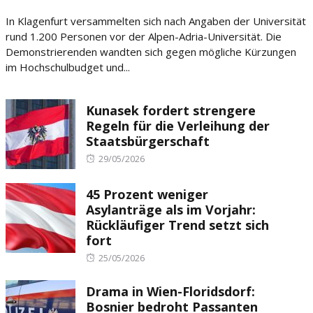
on
In Klagenfurt versammelten sich nach Angaben der Universität
rund 1.200 Personen vor der Alpen-Adria-Universität. Die
Demonstrierenden wandten sich gegen mögliche Kürzungen
im Hochschulbudget und...
Kunasek fordert strengere
Regeln für die Verleihung der
Staatsbürgerschaft
Posted
29/05/2026
on
45 Prozent weniger
Asylanträge als im Vorjahr:
Rückläufiger Trend setzt sich
fort
Posted
25/05/2026
on
Drama in Wien-Floridsdorf:
Bosnier bedroht Passanten