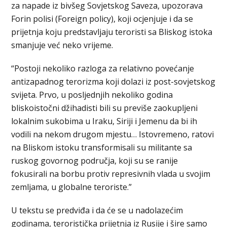
za napade iz bivšeg Sovjetskog Saveza, upozorava
Forin polisi (Foreign policy), koji ocjenjuje i da se
prijetnja koju predstavljaju teroristi sa Bliskog istoka
smanjuje već neko vrijeme.
“Postoji nekoliko razloga za relativno povećanje
antizapadnog terorizma koji dolazi iz post-sovjetskog
svijeta. Prvo, u posljednjih nekoliko godina
bliskoistočni džihadisti bili su previše zaokupljeni
lokalnim sukobima u Iraku, Siriji i Jemenu da bi ih
vodili na nekom drugom mjestu… Istovremeno, ratovi
na Bliskom istoku transformisali su militante sa
ruskog govornog područja, koji su se ranije
fokusirali na borbu protiv represivnih vlada u svojim
zemljama, u globalne teroriste.”
U tekstu se predviđa i da će se u nadolazećim
godinama, teroristička prijetnja iz Rusije i šire samo