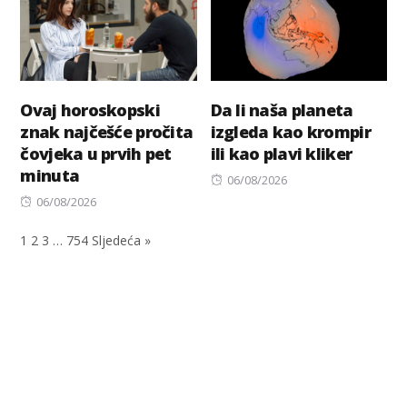
Ovaj horoskopski
Da li naša planeta
znak najčešće pročita
izgleda kao krompir
čovjeka u prvih pet
ili kao plavi kliker
minuta
Posted
06/08/2026
Posted
on
06/08/2026
on
1
2
3
…
754
Sljedeća »