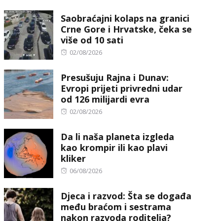
on
Saobraćajni kolaps na granici
Crne Gore i Hrvatske, čeka se
više od 10 sati
Posted
02/08/2026
on
Presušuju Rajna i Dunav:
Evropi prijeti privredni udar
od 126 milijardi evra
Posted
02/08/2026
on
Da li naša planeta izgleda
kao krompir ili kao plavi
kliker
Posted
06/08/2026
on
Djeca i razvod: Šta se događa
među braćom i sestrama
nakon razvoda roditelja?