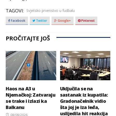
TAGOVI:
Svjetsko prvenstvo u fudbalu
Facebook
Twitter
Google+
Pinterest
PROČITAJTE JOŠ
Haos na A3 u
Uključila se na
Njemačkoj: Zatvaraju
sastanak iz kupatila:
se trake i izlazi ka
Gradonačelnik vidio
Balkanu
šta joj je iza leđa,
uslijedila hit reakcija
Posted
08/08/2026