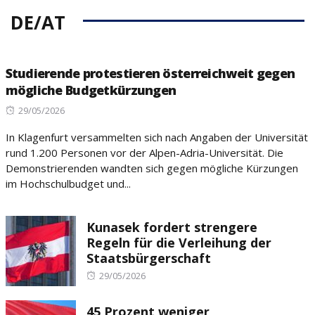
DE/AT
Studierende protestieren österreichweit gegen
mögliche Budgetkürzungen
Posted
29/05/2026
on
In Klagenfurt versammelten sich nach Angaben der Universität
rund 1.200 Personen vor der Alpen-Adria-Universität. Die
Demonstrierenden wandten sich gegen mögliche Kürzungen
im Hochschulbudget und...
Kunasek fordert strengere
Regeln für die Verleihung der
Staatsbürgerschaft
Posted
29/05/2026
on
45 Prozent weniger