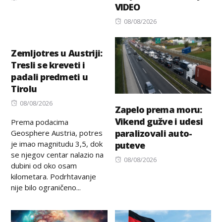
VIDEO
on
Posted
08/08/2026
on
Zemljotres u Austriji:
Tresli se kreveti i
padali predmeti u
Tirolu
Posted
08/08/2026
Zapelo prema moru:
on
Vikend gužve i udesi
Prema podacima
paralizovali auto-
Geosphere Austria, potres
je imao magnitudu 3,5, dok
puteve
se njegov centar nalazio na
Posted
08/08/2026
dubini od oko osam
on
kilometara. Podrhtavanje
nije bilo ograničeno...