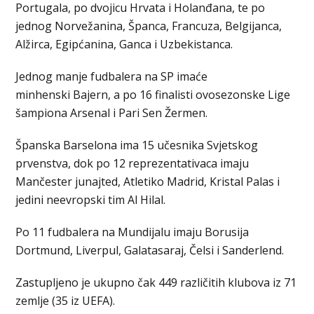
Portugala, po dvojicu Hrvata i Holanđana, te po
jednog Norvežanina, Španca, Francuza, Belgijanca,
Alžirca, Egipćanina, Ganca i Uzbekistanca.
Jednog manje fudbalera na SP imaće
minhenski Bajern, a po 16 finalisti ovosezonske Lige
šampiona Arsenal i Pari Sen Žermen.
Španska Barselona ima 15 učesnika Svjetskog
prvenstva, dok po 12 reprezentativaca imaju
Mančester junajted, Atletiko Madrid, Kristal Palas i
jedini neevropski tim Al Hilal.
Po 11 fudbalera na Mundijalu imaju Borusija
Dortmund, Liverpul, Galatasaraj, Čelsi i Sanderlend.
Zastupljeno je ukupno čak 449 različitih klubova iz 71
zemlje (35 iz UEFA).