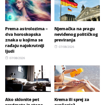
Prema astrolozima –
Njemačka na pragu
dva horoskopska
neviđenog političkog
znaka u kojima se
previranja
rađaju najokrutniji
Posted
07/08/2026
ljudi
on
Posted
07/08/2026
on
Ako sklonite pet
Krema ili sprej za