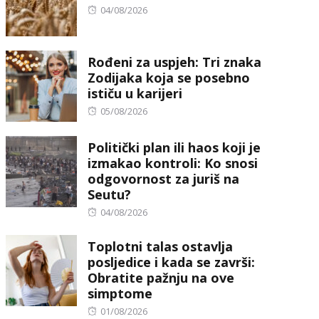
Posted
04/08/2026
on
Rođeni za uspjeh: Tri znaka
Zodijaka koja se posebno
ističu u karijeri
Posted
05/08/2026
on
Politički plan ili haos koji je
izmakao kontroli: Ko snosi
odgovornost za juriš na
Seutu?
Posted
04/08/2026
on
Toplotni talas ostavlja
posljedice i kada se završi:
Obratite pažnju na ove
simptome
Posted
01/08/2026