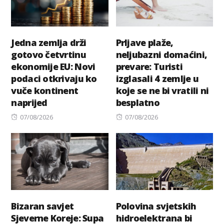
Jedna zemlja drži
Prljave plaže,
gotovo četvrtinu
neljubazni domaćini,
ekonomije EU: Novi
prevare: Turisti
podaci otkrivaju ko
izglasali 4 zemlje u
vuče kontinent
koje se ne bi vratili ni
naprijed
besplatno
Posted
Posted
07/08/2026
07/08/2026
on
on
Bizaran savjet
Polovina svjetskih
Sjeverne Koreje: Supa
hidroelektrana bi