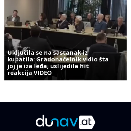
Uključila se na sastanak iz
kupatila: Gradonačelnik vidio šta
joj je iza leđa, uslijedila hit
reakcija VIDEO