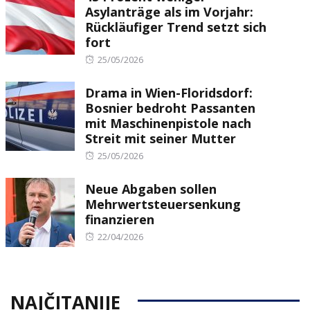
Asylanträge als im Vorjahr:
Rückläufiger Trend setzt sich
fort
Posted
25/05/2026
on
Drama in Wien-Floridsdorf:
Bosnier bedroht Passanten
mit Maschinenpistole nach
Streit mit seiner Mutter
Posted
25/05/2026
on
Neue Abgaben sollen
Mehrwertsteuersenkung
finanzieren
Posted
22/04/2026
on
NAJČITANIJE