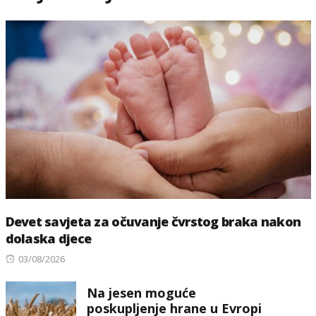
Devet savjeta za očuvanje čvrstog braka nakon
dolaska djece
Posted
03/08/2026
on
Na jesen moguće
poskupljenje hrane u Evropi