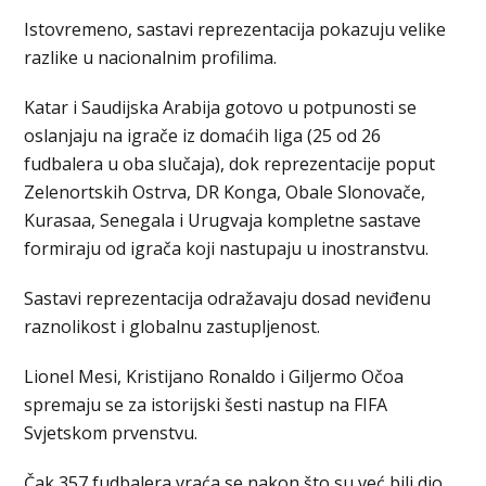
Istovremeno, sastavi reprezentacija pokazuju velike
razlike u nacionalnim profilima.
Katar i Saudijska Arabija gotovo u potpunosti se
oslanjaju na igrače iz domaćih liga (25 od 26
fudbalera u oba slučaja), dok reprezentacije poput
Zelenortskih Ostrva, DR Konga, Obale Slonovače,
Kurasaa, Senegala i Urugvaja kompletne sastave
formiraju od igrača koji nastupaju u inostranstvu.
Sastavi reprezentacija odražavaju dosad neviđenu
raznolikost i globalnu zastupljenost.
Lionel Mesi, Kristijano Ronaldo i Giljermo Očoa
spremaju se za istorijski šesti nastup na FIFA
Svjetskom prvenstvu.
Čak 357 fudbalera vraća se nakon što su već bili dio