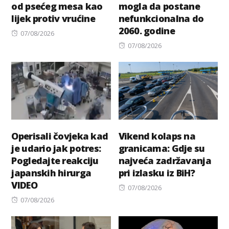
od psećeg mesa kao
mogla da postane
lijek protiv vrućine
nefunkcionalna do
2060. godine
Posted
07/08/2026
on
Posted
07/08/2026
on
Operisali čovjeka kad
Vikend kolaps na
je udario jak potres:
granicama: Gdje su
Pogledajte reakciju
najveća zadržavanja
japanskih hirurga
pri izlasku iz BiH?
VIDEO
Posted
07/08/2026
Posted
on
07/08/2026
on