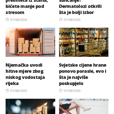
predmeta iz stana,
sunčanje?
bićete manje pod
Dermatolozi otkrili
stresom
šta je bolji izbor
Posted
Posted
07/08/2026
07/08/2026
on
on
Njemačka uvodi
Svjetske cijene hrane
hitne mjere zbog
ponovo porasle, evo i
niskog vodostaja
šta je najviše
rijeka
poskupjelo
Posted
Posted
07/08/2026
07/08/2026
on
on