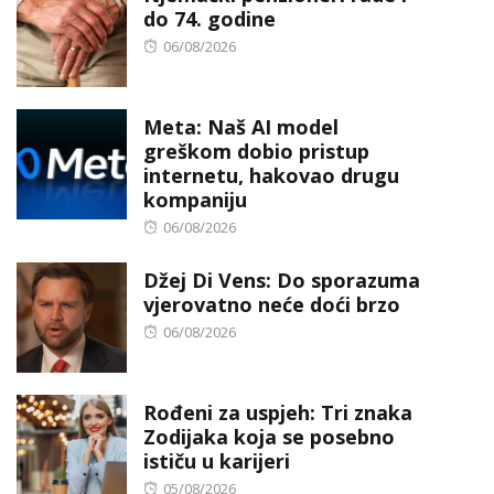
do 74. godine
Posted
06/08/2026
on
Meta: Naš AI model
greškom dobio pristup
internetu, hakovao drugu
kompaniju
Posted
06/08/2026
on
Džej Di Vens: Do sporazuma
vjerovatno neće doći brzo
Posted
06/08/2026
on
Rođeni za uspjeh: Tri znaka
Zodijaka koja se posebno
ističu u karijeri
Posted
05/08/2026