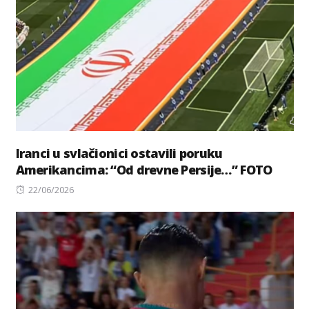
Iranci u svlačionici ostavili poruku
Amerikancima: “Od drevne Persije…” FOTO
Posted
22/06/2026
on