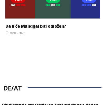
Da li će Mundijal biti odložen?
Posted
10/03/2026
on
DE/AT