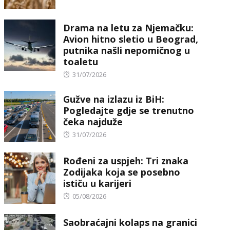
on
Drama na letu za Njemačku:
Avion hitno sletio u Beograd,
putnika našli nepomičnog u
toaletu
Posted
31/07/2026
on
Gužve na izlazu iz BiH:
Pogledajte gdje se trenutno
čeka najduže
Posted
31/07/2026
on
Rođeni za uspjeh: Tri znaka
Zodijaka koja se posebno
ističu u karijeri
Posted
05/08/2026
on
Saobraćajni kolaps na granici