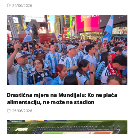
Posted
26/06/2026
on
Drastična mjera na Mundijalu: Ko ne plaća
alimentaciju, ne može na stadion
Posted
25/06/2026
on