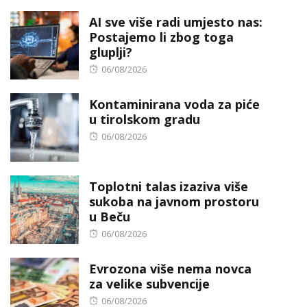
on
AI sve više radi umjesto nas:
Postajemo li zbog toga
gluplji?
Posted
06/08/2026
on
Kontaminirana voda za piće
u tirolskom gradu
Posted
06/08/2026
on
Toplotni talas izaziva više
sukoba na javnom prostoru
u Beču
Posted
06/08/2026
on
Evrozona više nema novca
za velike subvencije
Posted
06/08/2026