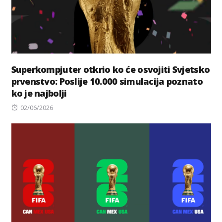
Superkompjuter otkrio ko će osvojiti Svjetsko
prvenstvo: Poslije 10.000 simulacija poznato
ko je najbolji
Posted
02/06/2026
on