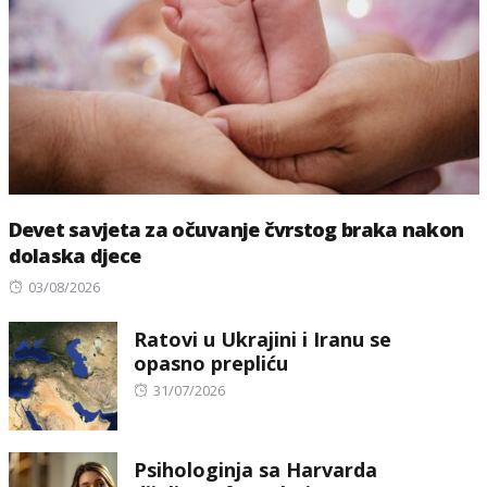
Devet savjeta za očuvanje čvrstog braka nakon
dolaska djece
Posted
03/08/2026
on
Ratovi u Ukrajini i Iranu se
opasno prepliću
Posted
31/07/2026
on
Psihologinja sa Harvarda