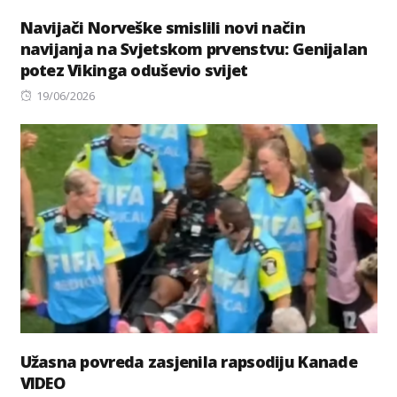
Navijači Norveške smislili novi način
navijanja na Svjetskom prvenstvu: Genijalan
potez Vikinga oduševio svijet
Posted
19/06/2026
on
Užasna povreda zasjenila rapsodiju Kanade
VIDEO