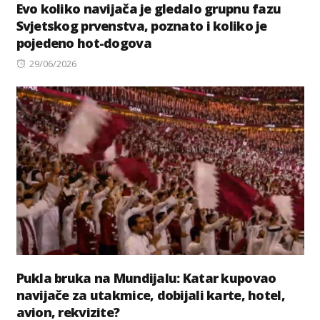
Evo koliko navijača je gledalo grupnu fazu
Svjetskog prvenstva, poznato i koliko je
pojedeno hot-dogova
Posted
29/06/2026
on
Pukla bruka na Mundijalu: Katar kupovao
navijače za utakmice, dobijali karte, hotel,
avion, rekvizite?