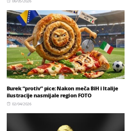
Posted
06/05/2026
on
Burek “protiv” pice: Nakon meča BiH i Italije
ilustracije nasmijale region FOTO
Posted
02/04/2026
on