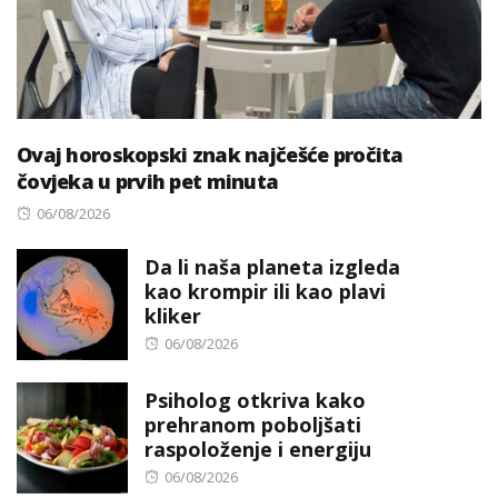
Ovaj horoskopski znak najčešće pročita
čovjeka u prvih pet minuta
Posted
06/08/2026
on
Da li naša planeta izgleda
kao krompir ili kao plavi
kliker
Posted
06/08/2026
on
Psiholog otkriva kako
prehranom poboljšati
raspoloženje i energiju
Posted
06/08/2026