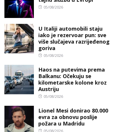
Posted
05/08/2026
on
U Italiji automobili staju
iako je rezervoar pun: sve
više slučajeva razrijeđenog
goriva
Posted
05/08/2026
on
Haos na putevima prema
Balkanu: Očekuju se
kilometarske kolone kroz
Austriju
Posted
05/08/2026
on
Lionel Mesi donirao 80.000
evra za obnovu poslije
požara u Madridu
Posted
05/08/2026