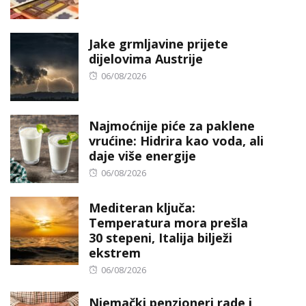
on
Jake grmljavine prijete
dijelovima Austrije
Posted
06/08/2026
on
Najmoćnije piće za paklene
vrućine: Hidrira kao voda, ali
daje više energije
Posted
06/08/2026
on
Mediteran ključa:
Temperatura mora prešla
30 stepeni, Italija bilježi
ekstrem
Posted
06/08/2026
on
Njemački penzioneri rade i