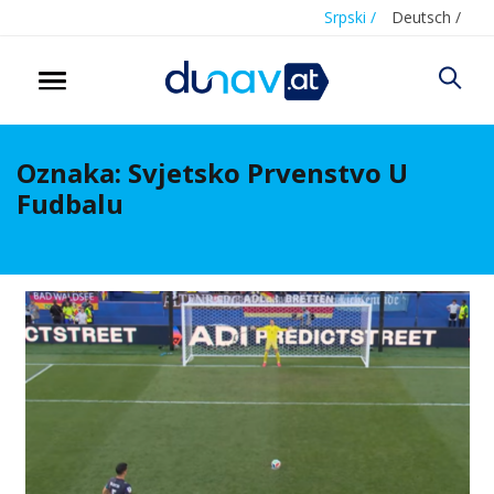
Srpski /
Deutsch /
Oznaka:
Svjetsko Prvenstvo U
Fudbalu