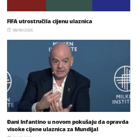
FIFA utrostručila cijenu ulaznica
Posted
08/05/2026
on
Đani Infantino u novom pokušaju da opravda
visoke cijene ulaznica za Mundijal