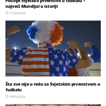
Počinje Svjetsko prvenstvo u fudbalu –
najveći Mundijal u istoriji
Posted
11/06/2026
on
Šta sve nije u redu sa Svjetskim prvenstvom u
fudbalu
Posted
09/06/2026
on