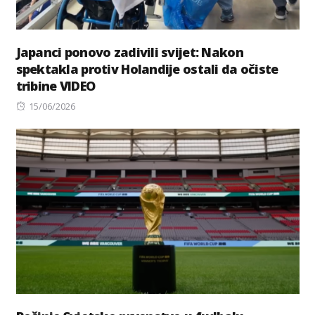
Japanci ponovo zadivili svijet: Nakon
spektakla protiv Holandije ostali da očiste
tribine VIDEO
Posted
15/06/2026
on