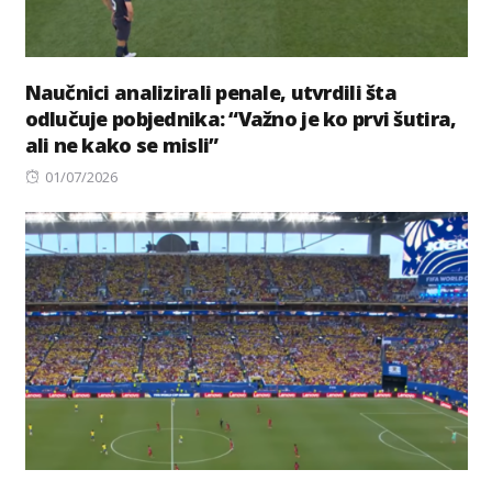
Naučnici analizirali penale, utvrdili šta
odlučuje pobjednika: “Važno je ko prvi šutira,
ali ne kako se misli”
Posted
01/07/2026
on