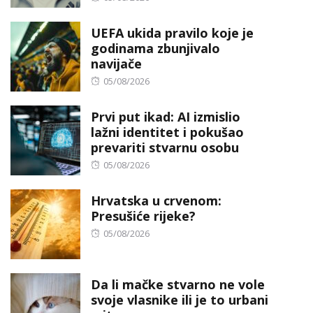
on
UEFA ukida pravilo koje je
godinama zbunjivalo
navijače
Posted
05/08/2026
on
Prvi put ikad: AI izmislio
lažni identitet i pokušao
prevariti stvarnu osobu
Posted
05/08/2026
on
Hrvatska u crvenom:
Presušiće rijeke?
Posted
05/08/2026
on
Da li mačke stvarno ne vole
svoje vlasnike ili je to urbani