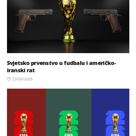
Svjetsko prvenstvo u fudbalu i američko-
iranski rat
Posted
23/03/2026
on