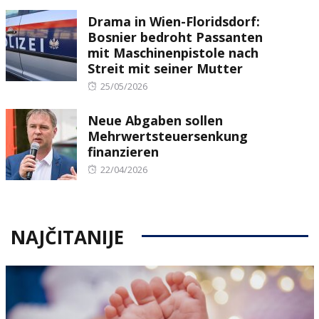
on
Drama in Wien-Floridsdorf:
Bosnier bedroht Passanten
mit Maschinenpistole nach
Streit mit seiner Mutter
Posted
25/05/2026
on
Neue Abgaben sollen
Mehrwertsteuersenkung
finanzieren
Posted
22/04/2026
on
NAJČITANIJE