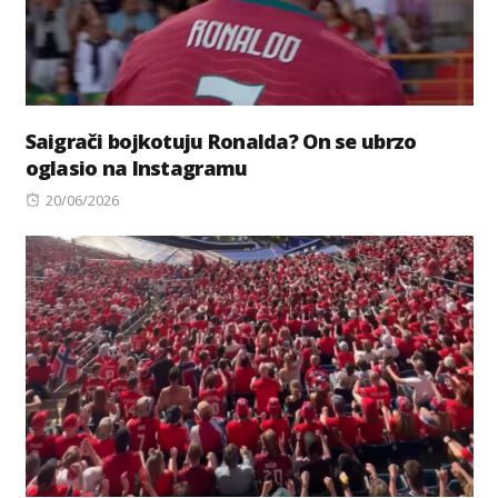
Saigrači bojkotuju Ronalda? On se ubrzo
oglasio na Instagramu
Posted
20/06/2026
on