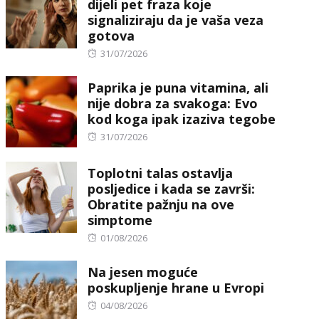
dijeli pet fraza koje
signaliziraju da je vaša veza
gotova
Posted
31/07/2026
on
Paprika je puna vitamina, ali
nije dobra za svakoga: Evo
kod koga ipak izaziva tegobe
Posted
31/07/2026
on
Toplotni talas ostavlja
posljedice i kada se završi:
Obratite pažnju na ove
simptome
Posted
01/08/2026
on
Na jesen moguće
poskupljenje hrane u Evropi
Posted
04/08/2026