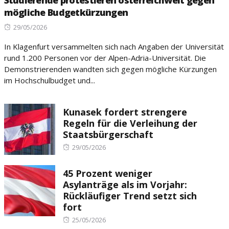
Studierende protestieren österreichweit gegen
mögliche Budgetkürzungen
Posted
29/05/2026
on
In Klagenfurt versammelten sich nach Angaben der Universität
rund 1.200 Personen vor der Alpen-Adria-Universität. Die
Demonstrierenden wandten sich gegen mögliche Kürzungen
im Hochschulbudget und...
Kunasek fordert strengere
Regeln für die Verleihung der
Staatsbürgerschaft
Posted
29/05/2026
on
45 Prozent weniger
Asylanträge als im Vorjahr:
Rückläufiger Trend setzt sich
fort
Posted
25/05/2026