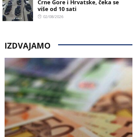
Crne Gore i Hrvatske, čeka se
više od 10 sati
Posted
02/08/2026
on
IZDVAJAMO