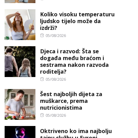
on
Koliko visoku temperaturu
ljudsko tijelo može da
izdrži?
Posted
05/08/2026
on
Djeca i razvod: Šta se
događa među braćom i
sestrama nakon razvoda
roditelja?
Posted
05/08/2026
on
Šest najboljih dijeta za
muškarce, prema
nutricionistima
Posted
05/08/2026
on
Oktriveno ko ima najbolju
tajnu službu u Evropi