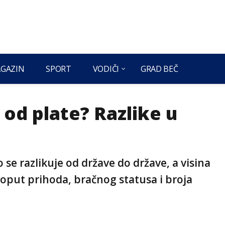
GAZIN
SPORT
VODIČI
GRAD BEČ
od plate? Razlike u
se razlikuje od države do države, a visina
poput prihoda, bračnog statusa i broja