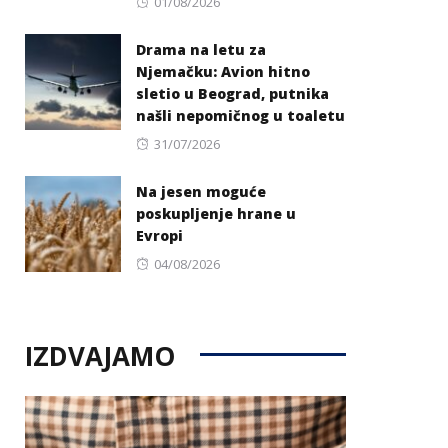
Posted
01/08/2026
on
Drama na letu za
Njemačku: Avion hitno
sletio u Beograd, putnika
našli nepomičnog u toaletu
Posted
31/07/2026
on
Na jesen moguće
poskupljenje hrane u
Evropi
Posted
04/08/2026
on
IZDVAJAMO