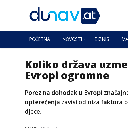
POČETNA
NOVOSTI
BIZNIS
MA
Koliko država uzme 
Evropi ogromne
Porez na dohodak u Evropi značajno 
opterećenja zavisi od niza faktora 
djece.
BIZNIS