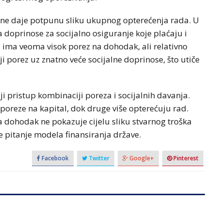
ne daje potpunu sliku ukupnog opterećenja rada. U
doprinose za socijalno osiguranje koje plaćaju i
a ima veoma visok porez na dohodak, ali relativno
 porez uz znatno veće socijalne doprinose, što utiče
ji pristup kombinaciji poreza i socijalnih davanja.
 poreze na kapital, dok druge više opterećuju rad.
 dohodak ne pokazuje cijelu sliku stvarnog troška
re pitanje modela finansiranja države.
Facebook
Twitter
Google+
Pinterest