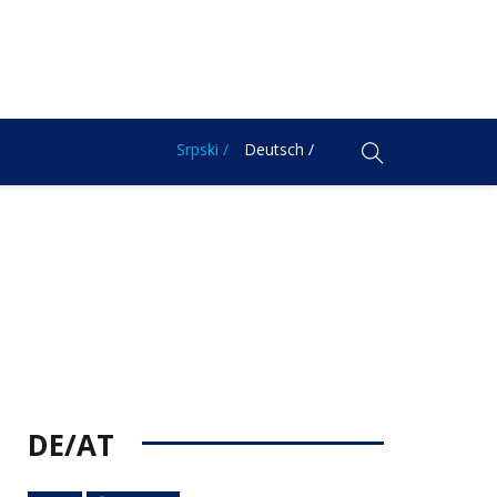
Srpski /
Deutsch /
DE/AT