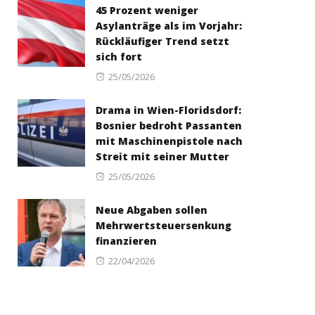
45 Prozent weniger
Asylanträge als im Vorjahr:
Rückläufiger Trend setzt
sich fort
Posted
25/05/2026
on
Drama in Wien-Floridsdorf:
Bosnier bedroht Passanten
mit Maschinenpistole nach
Streit mit seiner Mutter
Posted
25/05/2026
on
Neue Abgaben sollen
Mehrwertsteuersenkung
finanzieren
Posted
22/04/2026
on