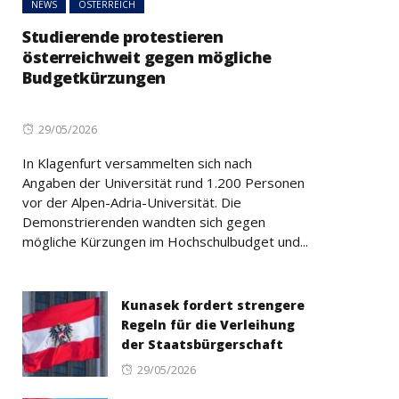
NEWS
ÖSTERREICH
Studierende protestieren
österreichweit gegen mögliche
Budgetkürzungen
Posted
29/05/2026
on
In Klagenfurt versammelten sich nach
Angaben der Universität rund 1.200 Personen
vor der Alpen-Adria-Universität. Die
Demonstrierenden wandten sich gegen
mögliche Kürzungen im Hochschulbudget und...
Kunasek fordert strengere
Regeln für die Verleihung
der Staatsbürgerschaft
Posted
29/05/2026
on