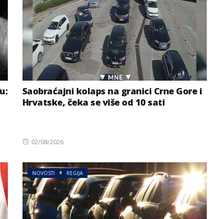
u:
Saobraćajni kolaps na granici Crne Gore i
Hrvatske, čeka se više od 10 sati
Posted
02/08/2026
on
NOVOSTI
REGIJA