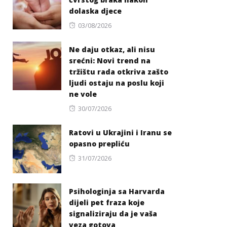
dolaska djece
Posted
03/08/2026
on
Ne daju otkaz, ali nisu
srećni: Novi trend na
tržištu rada otkriva zašto
ljudi ostaju na poslu koji
ne vole
Posted
30/07/2026
on
Ratovi u Ukrajini i Iranu se
opasno prepliću
Posted
31/07/2026
on
Psihologinja sa Harvarda
dijeli pet fraza koje
signaliziraju da je vaša
veza gotova