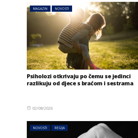
MAGAZIN
NOVOSTI
Psiholozi otkrivaju po čemu se jedinci
razlikuju od djece s braćom i sestrama
Posted
02/08/2026
on
NOVOSTI
REGIJA