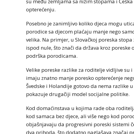
su među zemljama sa nižim stopama i Češka te
opterećenju.
Posebno je zanimljivo koliko djeca mogu utic
porodice sa djecom plaćaju manje nego samci b
velika. Na primjer, u Slovačkoj poreska stop
ispod nule, što znači da država kroz poreske 
podrška porodicama.
Velike poreske razlike za roditelje vidljive s
imaju znatno manje poresko opterećenje nego
Švedske i Holandije gotovo da nema razlike 
pokazuje drugačiji model socijalne politike.
Kod domaćinstava u kojima rade oba roditelj
kod samaca bez djece, ali više nego kod poro
objašnjavaju da progresivni poreski sistemi
dva prihoda, što dodatno naglašava značaj p