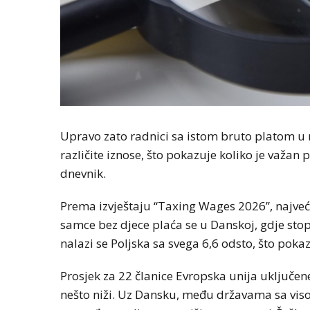
Upravo zato radnici sa istom bruto platom u
različite iznose, što pokazuje koliko je važan
dnevnik.
Prema izvještaju “Taxing Wages 2026”, najv
samce bez djece plaća se u Danskoj, gdje stop
nalazi se Poljska sa svega 6,6 odsto, što pokaz
Prosjek za 22 članice Evropska unija uključen
nešto niži. Uz Dansku, među državama sa visok