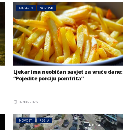
MAGAZIN
NOVOSTI
Ljekar ima neobičan savjet za vruće dane:
“Pojedite porciju pomfrita”
Posted
02/08/2026
on
NOVOSTI
REGIJA