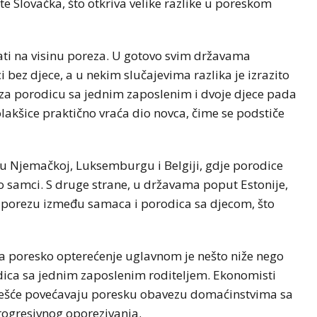
 Slovačka, što otkriva velike razlike u poreskom
ati na visinu poreza. U gotovo svim državama
ez djece, a u nekim slučajevima razlika je izrazito
a za porodicu sa jednim zaposlenim i dvoje djece pada
olakšice praktično vraća dio novca, čime se podstiče
u i u Njemačkoj, Luksemburgu i Belgiji, gdje porodice
 samci. S druge strane, u državama poput Estonije,
u porezu između samaca i porodica sa djecom, što
a poresko opterećenje uglavnom je nešto niže nego
dica sa jednim zaposlenim roditeljem. Ekonomisti
 češće povećavaju poresku obavezu domaćinstvima sa
rogresivnog oporezivanja.