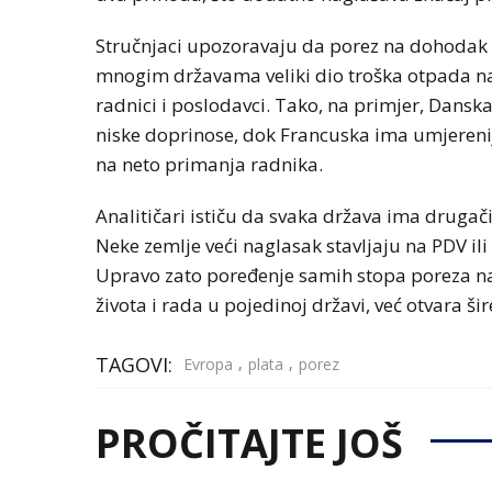
Stručnjaci upozoravaju da porez na dohodak 
mnogim državama veliki dio troška otpada na 
radnici i poslodavci. Tako, na primjer, Dansk
niske doprinose, dok Francuska ima umjereniji
na neto primanja radnika.
Analitičari ističu da svaka država ima drugači
Neke zemlje veći naglasak stavljaju na PDV ili
Upravo zato poređenje samih stopa poreza na
života i rada u pojedinoj državi, već otvara ši
TAGOVI:
,
,
Evropa
plata
porez
PROČITAJTE JOŠ