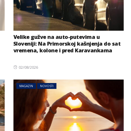
Velike gužve na auto-putevima u
Sloveniji: Na Primorskoj kašnjenja do sat
vremena, kolone i pred Karavankama
Posted
02/08/2026
on
MAGAZIN
NOVOSTI
BIZNIS
NOVOSTI
emperaturu
ože da
Njemački penzioneri rade i
do 74. godine