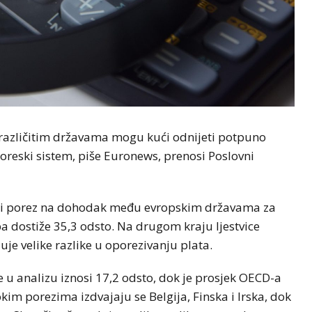
 različitim državama mogu kući odnijeti potpuno
 poreski sistem, piše Euronews, prenosi Poslovni
eći porez na dohodak među evropskim državama za
a dostiže 35,3 odsto. Na drugom kraju ljestvice
uje velike razlike u oporezivanju plata.
e u analizu iznosi 17,2 odsto, dok je prosjek OECD-a
im porezima izdvajaju se Belgija, Finska i Irska, dok