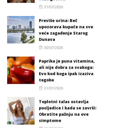
Posted
31/07/2026
on
Previše urina: Beč
upozorava kupače na sve
veće zagađenje Starog
Dunava
Posted
30/07/2026
on
Paprika je puna vitamina,
ali nije dobra za svakoga:
Evo kod koga ipak izaziva
tegobe
Posted
31/07/2026
on
Toplotni talas ostavlja
posljedice i kada se završi:
Obratite pažnju na ove
simptome