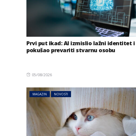
Prvi put ikad: AI izmislio lažni identitet i
pokušao prevariti stvarnu osobu
Posted
05/08/2026
on
MAGAZIN
NOVOSTI