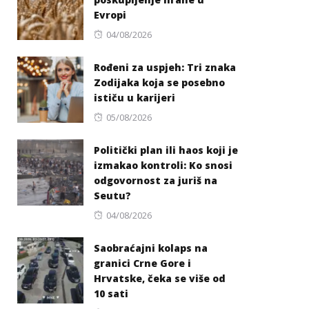
Evropi
Posted
04/08/2026
on
Rođeni za uspjeh: Tri znaka
Zodijaka koja se posebno
ističu u karijeri
Posted
05/08/2026
on
Politički plan ili haos koji je
izmakao kontroli: Ko snosi
odgovornost za juriš na
Seutu?
Posted
04/08/2026
on
Saobraćajni kolaps na
granici Crne Gore i
Hrvatske, čeka se više od
10 sati