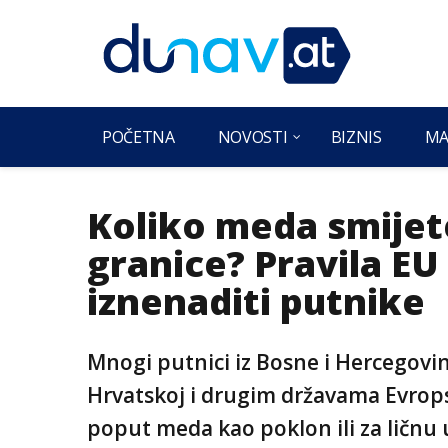
POČETNA
NOVOSTI
BIZNIS
MA
Koliko meda smijet
granice? Pravila EU
iznenaditi putnike
Mnogi putnici iz Bosne i Hercegovi
Hrvatskoj i drugim državama Evrop
poput meda kao poklon ili za ličnu