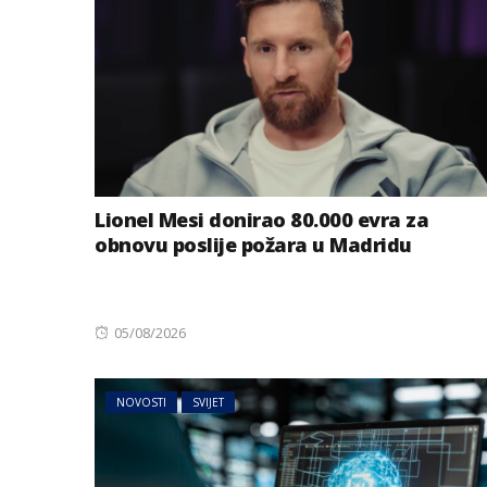
Lionel Mesi donirao 80.000 evra za
obnovu poslije požara u Madridu
Posted
05/08/2026
on
NOVOSTI
SVIJET