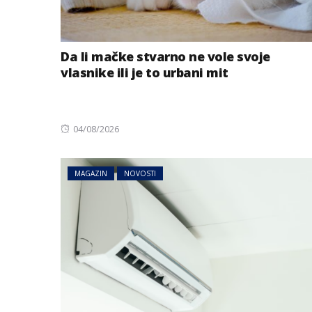
Da li mačke stvarno ne vole svoje
vlasnike ili je to urbani mit
Posted
04/08/2026
AUSTRIJA
NOVOSTI
on
Zemljotres u Aust
MAGAZIN
NOVOSTI
se kreveti i pada
u Tirolu