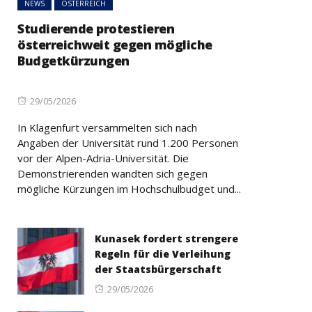
NEWS
ÖSTERREICH
Studierende protestieren
österreichweit gegen mögliche
Budgetkürzungen
Posted
29/05/2026
on
In Klagenfurt versammelten sich nach
Angaben der Universität rund 1.200 Personen
vor der Alpen-Adria-Universität. Die
Demonstrierenden wandten sich gegen
mögliche Kürzungen im Hochschulbudget und...
Kunasek fordert strengere
Regeln für die Verleihung
der Staatsbürgerschaft
Posted
29/05/2026
on