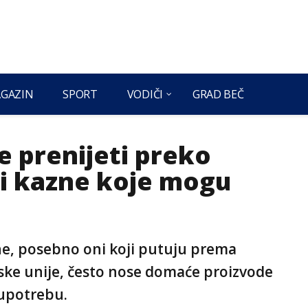
GAZIN
SPORT
VODIČI
GRAD BEČ
e prenijeti preko
 i kazne koje mogu
ne, posebno oni koji putuju prema
ske unije, često nose domaće proizvode
 upotrebu.