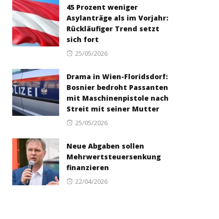
45 Prozent weniger
Asylanträge als im Vorjahr:
Rückläufiger Trend setzt
sich fort
Posted
25/05/2026
on
Drama in Wien-Floridsdorf:
Bosnier bedroht Passanten
mit Maschinenpistole nach
Streit mit seiner Mutter
Posted
25/05/2026
on
Neue Abgaben sollen
Mehrwertsteuersenkung
finanzieren
Posted
22/04/2026
on