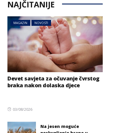
NAJČITANIJE
MAGAZIN
NOVOSTI
Devet savjeta za očuvanje čvrstog
braka nakon dolaska djece
Posted
03/08/2026
on
Na jesen moguće
poskupljenje hrane u