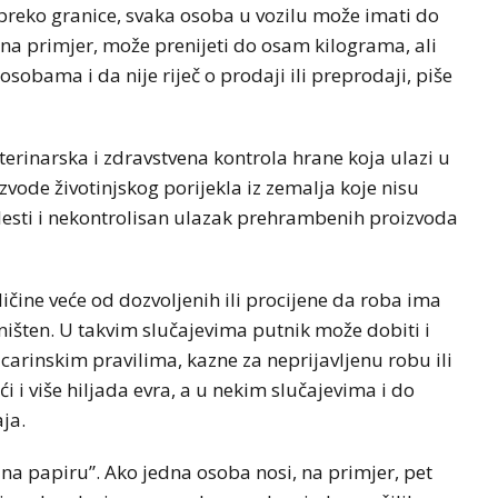
reko granice, svaka osoba u vozilu može imati do
a primjer, može prenijeti do osam kilograma, ali
obama i da nije riječ o prodaji ili preprodaji, piše
terinarska i zdravstvena kontrola hrane koja ulazi u
zvode životinjskog porijekla iz zemalja koje nisu
bolesti i nekontrolisan ulazak prehrambenih proizvoda
ičine veće od dozvoljenih ili procijene da roba ima
ništen. U takvim slučajevima putnik može dobiti i
arinskim pravilima, kazne za neprijavljenu robu ili
i više hiljada evra, a u nekim slučajevima i do
aja.
i na papiru”. Ako jedna osoba nosi, na primjer, pet