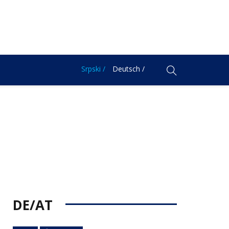
Srpski /
Deutsch /
DE/AT