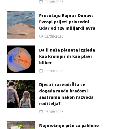
Posted
02/08/2026
on
Presušuju Rajna i Dunav:
Evropi prijeti privredni
udar od 126 milijardi evra
Posted
02/08/2026
on
Da li naša planeta izgleda
kao krompir ili kao plavi
kliker
Posted
06/08/2026
on
Djeca i razvod: Šta se
događa među braćom i
sestrama nakon razvoda
roditelja?
Posted
05/08/2026
on
Najmoćnije piće za paklene