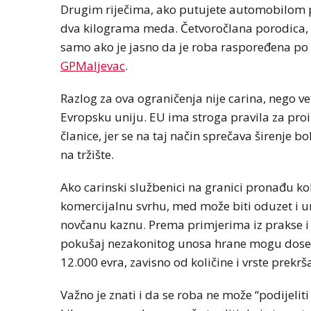
Drugim riječima, ako putujete automobilom p
dva kilograma meda. Četvoročlana porodica, n
samo ako je jasno da je roba raspoređena po os
GPMaljevac
.
Razlog za ova ograničenja nije carina, nego ve
Evropsku uniju. EU ima stroga pravila za proi
članice, jer se na taj način sprečava širenje 
na tržište.
Ako carinski službenici na granici pronađu kol
komercijalnu svrhu, med može biti oduzet i u
novčanu kaznu. Prema primjerima iz prakse i c
pokušaj nezakonitog unosa hrane mogu doseći 
12.000 evra, zavisno od količine i vrste prekrš
Važno je znati i da se roba ne može “podijelit