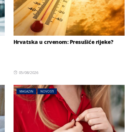
Hrvatska u crvenom: Presušiće rijeke?
Posted
05/08/2026
on
MAGAZIN
NOVOSTI