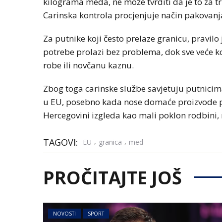
kilograma meda, ne može tvrditi da je to za t
Carinska kontrola procjenjuje način pakovanja,
Za putnike koji često prelaze granicu, pravilo
potrebe prolazi bez problema, dok sve veće k
robe ili novčanu kaznu.
Zbog toga carinske službe savjetuju putnicim
u EU, posebno kada nose domaće proizvode po
Hercegovini izgleda kao mali poklon rodbini, 
TAGOVI:
,
,
EU
granica
med
PROČITAJTE JOŠ
NOVOSTI
SPORT