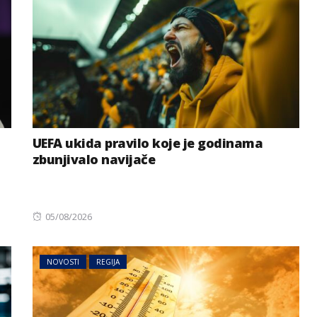
UEFA ukida pravilo koje je godinama
zbunjivalo navijače
Posted
05/08/2026
on
NOVOSTI
REGIJA