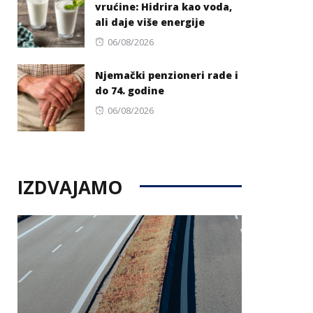
vrućine: Hidrira kao voda,
ali daje više energije
Posted
06/08/2026
on
Njemački penzioneri rade i
do 74. godine
Posted
06/08/2026
on
IZDVAJAMO