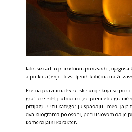
Iako se radi o prirodnom proizvodu, njegova k
a prekoračenje dozvoljenih količina može zav
Prema pravilima Evropske unije koja se primje
građane BiH, putnici mogu prenijeti ograničen
prtljagu. U tu kategoriju spadaju i med, jaja t
dva kilograma po osobi, pod uslovom da je pr
komercijalni karakter.