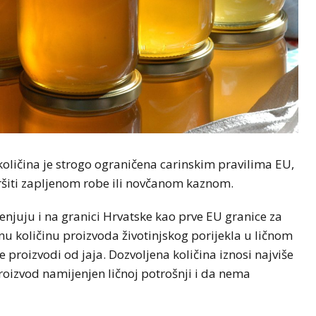
oličina je strogo ograničena carinskim pravilima EU,
ršiti zapljenom robe ili novčanom kaznom.
njuju i na granici Hrvatske kao prve EU granice za
u količinu proizvoda životinjskog porijekla u ličnom
e proizvodi od jaja. Dozvoljena količina iznosi najviše
oizvod namijenjen ličnoj potrošnji i da nema