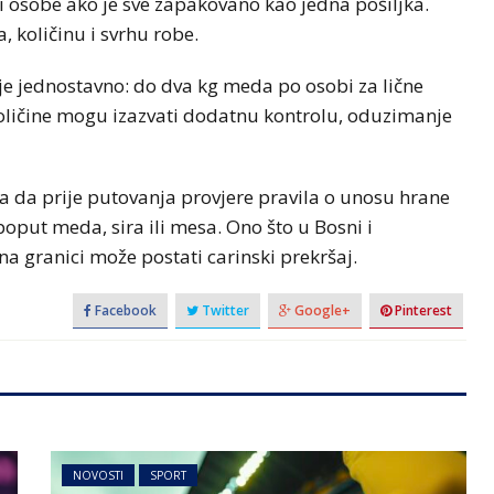
ri osobe ako je sve zapakovano kao jedna pošiljka.
 količinu i svrhu robe.
 je jednostavno: do dva kg meda po osobi za lične
oličine mogu izazvati dodatnu kontrolu, oduzimanje
a da prije putovanja provjere pravila o unosu hrane
put meda, sira ili mesa. Ono što u Bosni i
na granici može postati carinski prekršaj.
Facebook
Twitter
Google+
Pinterest
NOVOSTI
SPORT