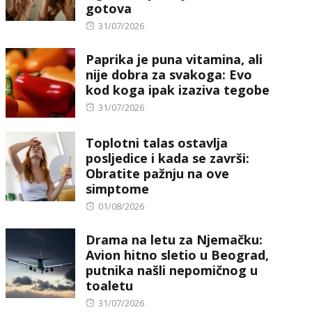
gotova
Posted
31/07/2026
on
Paprika je puna vitamina, ali
nije dobra za svakoga: Evo
kod koga ipak izaziva tegobe
Posted
31/07/2026
on
Toplotni talas ostavlja
posljedice i kada se završi:
Obratite pažnju na ove
simptome
Posted
01/08/2026
on
Drama na letu za Njemačku:
Avion hitno sletio u Beograd,
putnika našli nepomičnog u
toaletu
Posted
31/07/2026