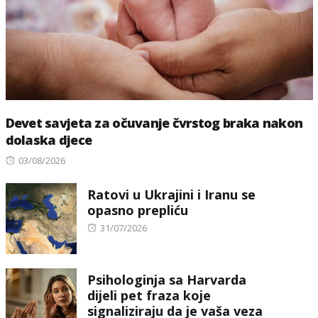
Devet savjeta za očuvanje čvrstog braka nakon
dolaska djece
Posted
03/08/2026
on
Ratovi u Ukrajini i Iranu se
opasno prepliću
Posted
31/07/2026
on
Psihologinja sa Harvarda
dijeli pet fraza koje
signaliziraju da je vaša veza