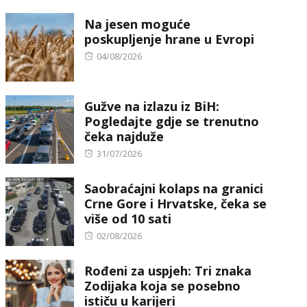
on
Na jesen moguće
poskupljenje hrane u Evropi
Posted
04/08/2026
on
Gužve na izlazu iz BiH:
Pogledajte gdje se trenutno
čeka najduže
Posted
31/07/2026
on
Saobraćajni kolaps na granici
Crne Gore i Hrvatske, čeka se
više od 10 sati
Posted
02/08/2026
on
Rođeni za uspjeh: Tri znaka
Zodijaka koja se posebno
ističu u karijeri