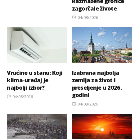
Razmažene grofice
zagorčale živote
Posted
04/08/2026
on
Vrućine u stanu: Koji
Izabrana najbolja
klima-uređaj je
zemlja za život i
najbolji izbor?
preseljenje u 2026.
godini
Posted
04/08/2026
on
Posted
04/08/2026
on