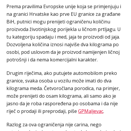
Prema pravilima Evropske unije koja se primjenjuju i
na granici Hrvatske kao prve EU granice za građane
BiH, putnici mogu prenijeti ograničenu količinu
proizvoda životinjskog porijekla u ličnom prtljagu. U
tu kategoriju spadaju i med, jaja te proizvodi od jaja.
Dozvoljena količina iznosi najviše dva kilograma po
osobi, pod uslovom da je proizvod namijenjen ličnoj
potrošnji i da nema komercijalni karakter.
Drugim riječima, ako putujete automobilom preko
granice, svaka osoba u vozilu može imati do dva
kilograma meda. Četvoročlana porodica, na primjer,
može prenijeti do osam kilograma, ali samo ako je
jasno da je roba raspoređena po osobama i da nije
riječ o prodaji ili preprodaji, piše
GPMaljevac
.
Razlog za ova ograničenja nije carina, nego