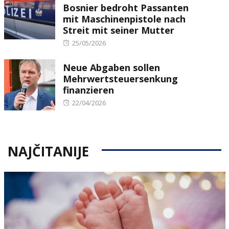
Bosnier bedroht Passanten
mit Maschinenpistole nach
Streit mit seiner Mutter
Posted
25/05/2026
on
Neue Abgaben sollen
Mehrwertsteuersenkung
finanzieren
Posted
22/04/2026
on
NAJČITANIJE