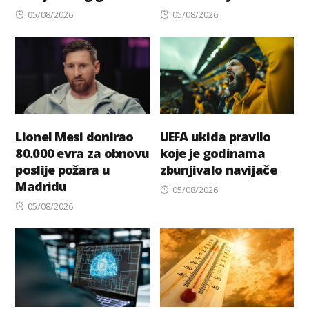
Posted
Posted
05/08/2026
05/08/2026
on
on
Lionel Mesi donirao
UEFA ukida pravilo
80.000 evra za obnovu
koje je godinama
poslije požara u
zbunjivalo navijače
Madridu
Posted
05/08/2026
Posted
on
05/08/2026
on