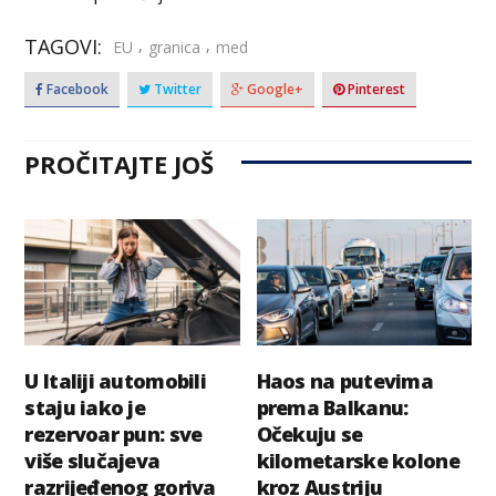
TAGOVI:
,
,
EU
granica
med
Facebook
Twitter
Google+
Pinterest
PROČITAJTE JOŠ
U Italiji automobili
Haos na putevima
staju iako je
prema Balkanu:
rezervoar pun: sve
Očekuju se
više slučajeva
kilometarske kolone
razrijeđenog goriva
kroz Austriju