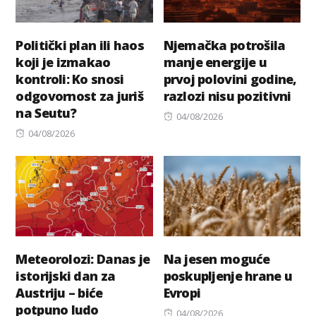
Politički plan ili haos
Njemačka potrošila
koji je izmakao
manje energije u
kontroli: Ko snosi
prvoj polovini godine,
odgovornost za juriš
razlozi nisu pozitivni
na Seutu?
Posted
04/08/2026
Posted
on
04/08/2026
on
Meteorolozi: Danas je
Na jesen moguće
istorijski dan za
poskupljenje hrane u
Austriju – biće
Evropi
potpuno ludo
Posted
04/08/2026