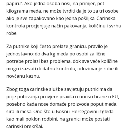
papiru”. Ako jedna osoba nosi, na primjer, pet
kilograma meda, ne može tvrditi da je to za tri osobe
ako je sve zapakovano kao jedna pošiljka. Carinska
kontrola procjenjuje način pakovanja, količinu i svrhu
robe.
Za putnike koji često prelaze granicu, pravilo je
jednostavno: do dva kg meda po osobi za lične
potrebe prolazi bez problema, dok sve veće količine
mogu izazvati dodatnu kontrolu, oduzimanje robe ili
novčanu kaznu.
Zbog toga carinske službe savjetuju putnicima da
prije putovanja provjere pravila o unosu hrane u EU,
posebno kada nose domaće proizvode poput meda,
sira ili mesa. Ono što u Bosni i Hercegovini izgleda
kao mali poklon rodbini, na granici može postati
carinski prekršaj.