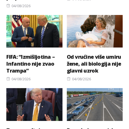
Posted
on
04/08/2026
on
FIFA: “Izmišljotina –
Od vrućine više umiru
Infantino nije zvao
žene, ali biologija nije
Trampa”
glavni uzrok
Posted
Posted
04/08/2026
04/08/2026
on
on