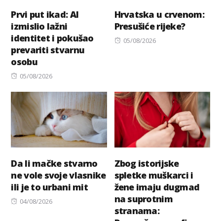
Prvi put ikad: AI
Hrvatska u crvenom:
izmislio lažni
Presušiće rijeke?
identitet i pokušao
Posted
05/08/2026
prevariti stvarnu
on
osobu
Posted
05/08/2026
on
Da li mačke stvarno
Zbog istorijske
ne vole svoje vlasnike
spletke muškarci i
ili je to urbani mit
žene imaju dugmad
na suprotnim
Posted
04/08/2026
stranama:
on