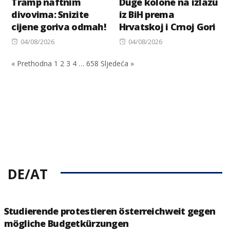
Tramp naftnim
Duge kolone na izlazu
divovima: Snizite
iz BiH prema
cijene goriva odmah!
Hrvatskoj i Crnoj Gori
Posted
Posted
04/08/2026
04/08/2026
on
on
« Prethodna
1
2
3
4
…
658
Sljedeća »
DE/AT
Studierende protestieren österreichweit gegen
mögliche Budgetkürzungen