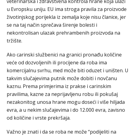
veterinarska i zdravstvena kontrola hrane koja ulazi
u Evropsku uniju. EU ima stroga pravila za proizvode
životinjskog porijekla iz zemalja koje nisu članice, jer
se na taj način sprečava širenje bolesti i
nekontrolisan ulazak prehrambenih proizvoda na
tržište.
Ako carinski službenici na granici pronađu količine
veće od dozvoljenih ili procijene da roba ima
komercijalnu svrhu, med može biti oduzet i uništen. U
takvim slučajevima putnik može dobiti i novčanu
kaznu. Prema primjerima iz prakse i carinskim
pravilima, kazne za neprijavljenu robu ili pokušaj
nezakonitog unosa hrane mogu doseći i više hiljada
evra, a u nekim slučajevima i do 12.000 evra, zavisno
od količine i vrste prekršaja.
Važno je znati i da se roba ne može “podijeliti na