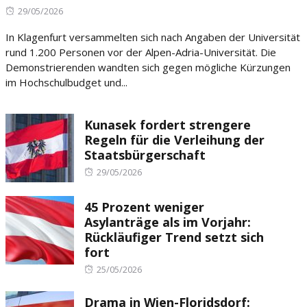
Posted
29/05/2026
on
In Klagenfurt versammelten sich nach Angaben der Universität
rund 1.200 Personen vor der Alpen-Adria-Universität. Die
Demonstrierenden wandten sich gegen mögliche Kürzungen
im Hochschulbudget und...
Kunasek fordert strengere
Regeln für die Verleihung der
Staatsbürgerschaft
Posted
29/05/2026
on
45 Prozent weniger
Asylanträge als im Vorjahr:
Rückläufiger Trend setzt sich
fort
Posted
25/05/2026
on
Drama in Wien-Floridsdorf: