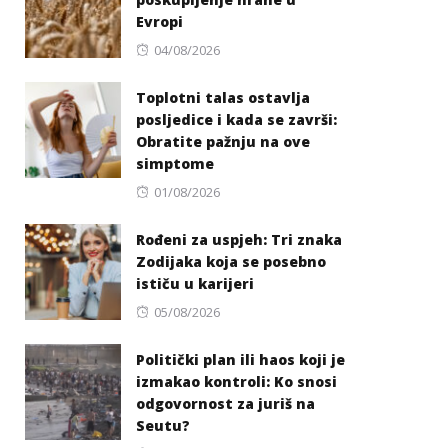
Evropi
Posted
04/08/2026
on
Toplotni talas ostavlja
posljedice i kada se završi:
Obratite pažnju na ove
simptome
Posted
01/08/2026
on
Rođeni za uspjeh: Tri znaka
Zodijaka koja se posebno
ističu u karijeri
Posted
05/08/2026
on
Politički plan ili haos koji je
izmakao kontroli: Ko snosi
odgovornost za juriš na
Seutu?