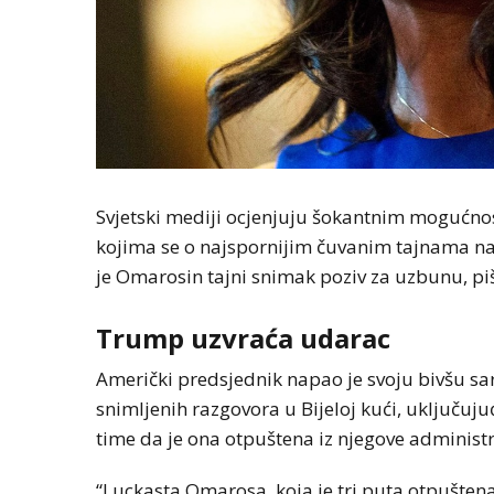
Svjetski mediji ocjenjuju šokantnim mogućno
kojima se o najspornijim čuvanim tajnama naci
je Omarosin tajni snimak poziv za uzbunu, p
Trump uzvraća udarac
Američki predsjednik napao je svoju bivšu sa
snimljenih razgovora u Bijeloj kući, uključuju
time da je ona otpuštena iz njegove administr
“Luckasta Omarosa, koja je tri puta otpuštena