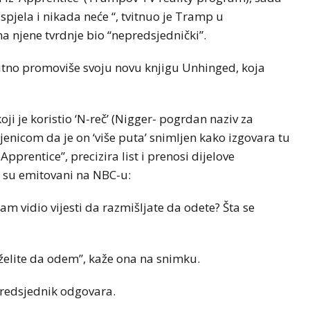
spjela i nikada neće “, tvitnuo je Tramp u
a njene tvrdnje bio “nepredsjednički”.
tno promoviše svoju novu knjigu Unhinged, koja
ji je koristio ‘N-reč’ (Nigger- pogrdan naziv za
jenicom da je on ‘više puta’ snimljen kako izgovara tu
Apprentice”, precizira list i prenosi dijelove
 su emitovani na NBC-u:
vidio vijesti da razmišljate da odete? Šta se
 želite da odem”, kaže ona na snimku.
 predsjednik odgovara.