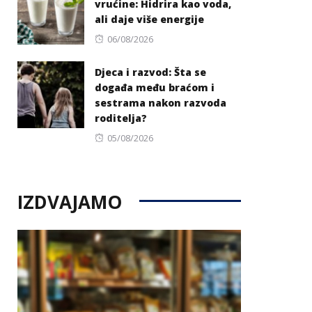
vrućine: Hidrira kao voda,
ali daje više energije
Posted
06/08/2026
on
Djeca i razvod: Šta se
događa među braćom i
sestrama nakon razvoda
roditelja?
Posted
05/08/2026
on
IZDVAJAMO