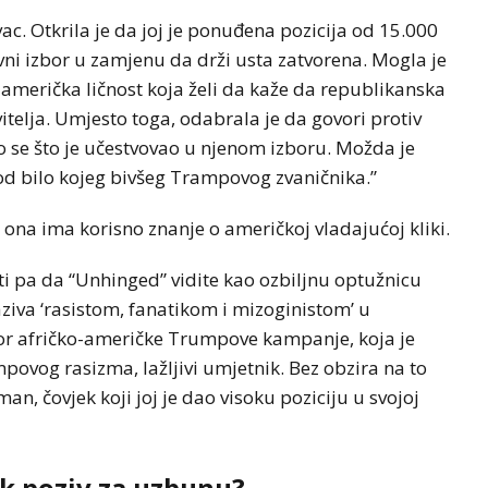
ac. Otkrila je da joj je ponuđena pozicija od 15.000
i izbor u zamjenu da drži usta zatvorena. Mogla je
američka ličnost koja želi da kaže da republikanska
vitelja. Umjesto toga, odabrala je da govori protiv
ao se što je učestvovao u njenom izboru. Možda je
 od bilo kojeg bivšeg Trampovog zvaničnika.”
na ima korisno znanje o američkoj vladajućoj kliki.
BIZNIS
NOVOSTI
sti pa da “Unhinged” vidite kao ozbiljnu optužnicu
Svjetske cijene hrane
emi zbog
ponovo porasle, evo i šta je
ziva ‘rasistom, fanatikom i mizoginistom’ u
a Dunava
najviše poskupjelo
tor afričko-američke Trumpove kampanje, koja je
ovog rasizma, lažljivi umjetnik. Bez obzira na to
n, čovjek koji joj je dao visoku poziciju u svojoj
ak poziv za uzbunu?