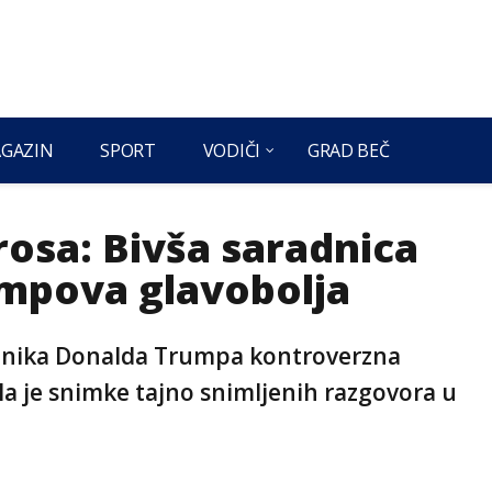
GAZIN
SPORT
VODIČI
GRAD BEČ
sa: Bivša saradnica
umpova glavobolja
ednika Donalda Trumpa kontroverzna
 je snimke tajno snimljenih razgovora u