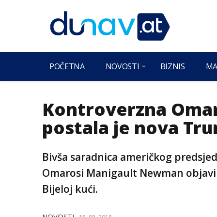
POČETNA
NOVOSTI
BIZNIS
MA
Kontroverzna Omaro
postala je nova Tr
Bivša saradnica američkog predsj
Omarosi Manigault Newman objavila
Bijeloj kući.
NOVOSTI