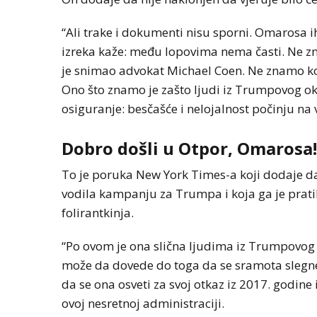
“Ali trake i dokumenti nisu sporni. Omarosa ih
izreka kaže: među lopovima nema časti. Ne z
je snimao advokat Michael Coen. Ne znamo k
Ono što znamo je zašto ljudi iz Trumpovog o
osiguranje: besčašće i nelojalnost počinju na 
Dobro došli u Otpor, Omarosa!
To je poruka New York Times-a koji dodaje da
vodila kampanju za Trumpa i koja ga je prati
folirantkinja.
“Po ovom je ona slična ljudima iz Trumpovog o
može da dovede do toga da se sramota slegne”
da se ona osveti za svoj otkaz iz 2017. godine
ovoj nesretnoj administraciji.