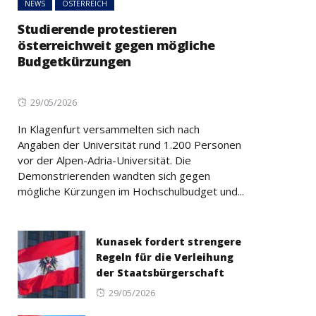
NEWS
ÖSTERREICH
Studierende protestieren
österreichweit gegen mögliche
Budgetkürzungen
Posted
29/05/2026
on
In Klagenfurt versammelten sich nach
Angaben der Universität rund 1.200 Personen
vor der Alpen-Adria-Universität. Die
Demonstrierenden wandten sich gegen
mögliche Kürzungen im Hochschulbudget und...
Kunasek fordert strengere
Regeln für die Verleihung
der Staatsbürgerschaft
Posted
29/05/2026
on