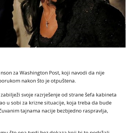
nson za Washington Post, koji navodi da nije
porukom nakon što je otpuštena.
zabilježi svoje razrješenje od strane šefa kabineta
žao u sobi za krizne situacije, koja treba da bude
 čuvanim tajnama nacije bezbjedno raspravlja,
mu što ona tvrdi bez dokaza koji bi to podržali.