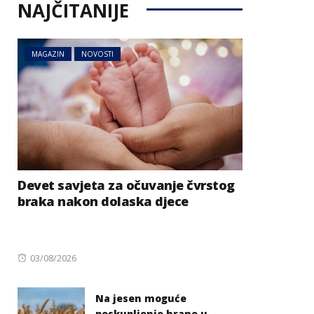
NAJČITANIJE
MAGAZIN
NOVOSTI
Devet savjeta za očuvanje čvrstog
braka nakon dolaska djece
Posted
03/08/2026
on
Na jesen moguće
poskupljenje hrane u