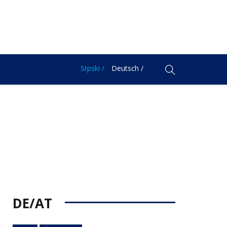
Srpski /
Deutsch /
DE/AT