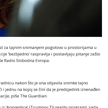
st za tajnim snimanjem pogotovo u prostorijama u
je ‘bezbjedno’ raspravlja i postavljaju pitanje zašto
iše Radio Slobodna Evropa.
radnicu nakon što je ona objavila snimke tajno
ći i jednu na kojoj se čini da je predsjednik iznenađen
acije, piše The Guardian.
 iz ‘Apprentice’ (Trumpov TV reality program), sada