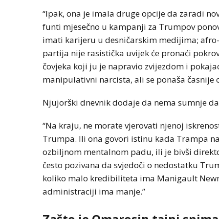
“Ipak, ona je imala druge opcije da zaradi nov
funti mjesečno u kampanji za Trumpov ponovn
imati karijeru u desničarskim medijima; afro-
partija nije rasistička uvijek će pronaći pokro
čovjeka koji ju je napravio zvijezdom i pokaj
manipulativni narcista, ali se ponaša časnije
Njujorški dnevnik dodaje da nema sumnje da o
BIZNIS
“Na kraju, ne morate vjerovati njenoj iskreno
Energetski probl
Trumpa. Ili ona govori istinu kada Trampa na
niskog vodostaj
ozbiljnom mentalnom padu, ili je bivši direk
često pozivana da svjedoči o nedostatku Trump
koliko malo kredibiliteta ima Manigault Newma
administraciji ima manje.”
Zašto je Omarosin tajni snim