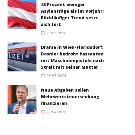
45 Prozent weniger
Asylanträge als im Vorjahr:
Rückläufiger Trend setzt
sich fort
Posted
25/05/2026
on
Drama in Wien-Floridsdorf:
Bosnier bedroht Passanten
mit Maschinenpistole nach
Streit mit seiner Mutter
Posted
25/05/2026
on
Neue Abgaben sollen
Mehrwertsteuersenkung
finanzieren
Posted
22/04/2026
on