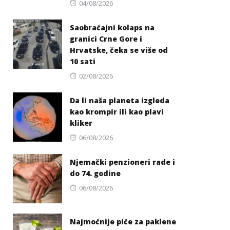
Posted
04/08/2026
on
Saobraćajni kolaps na
granici Crne Gore i
Hrvatske, čeka se više od
10 sati
Posted
02/08/2026
on
Da li naša planeta izgleda
kao krompir ili kao plavi
kliker
Posted
06/08/2026
on
Njemački penzioneri rade i
do 74. godine
Posted
06/08/2026
on
Najmoćnije piće za paklene