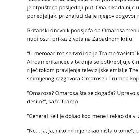
je otpuštena posljednji put. Ona nikada nije u
ponedjeljak, priznajući da je njegov odgovor n
Britanski dnevnik podsjeća da Omarosa trenu
nudi oštri prikaz života na Zapadnom krilu.
“U memoarima se tvrdi da je Tramp ‘rasista’ ko
Afroamerikance), a tvrdnja se potkrepljuje čin
riječ tokom pravljenja televizijske emisije The 
snimljenog razgovora Omarose i Trumpa koji
“Omarosa? Omarosa šta se događa? Upravo sam 
desilo?”, kaže Tramp.
“General Keli je došao kod mene i rekao da vi
“Ne… Ja, ja, niko mi nije rekao ništa o tome”,