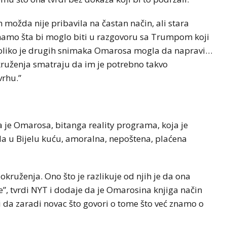
 možda nije pribavila na častan način, ali stara
namo šta bi moglo biti u razgovoru sa Trumpom koji
oliko je drugih snimaka Omarosa mogla da napravi…
kruženja smatraju da im je potrebno takvo
vrhu.”
 je Omarosa, bitanga reality programa, koja je
la u Bijelu kuću, amoralna, nepoštena, plaćena
kruženja. Ono što je razlikuje od njih je da ona
, tvrdi NYT i dodaje da je Omarosina knjiga način
 i da zaradi novac što govori o tome što već znamo o