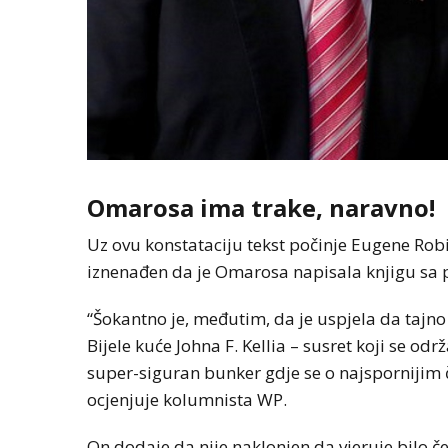
Omarosa ima trake, naravno!
Uz ovu konstataciju tekst počinje Eugene Robi
iznenađen da je Omarosa napisala knjigu sa 
“Šokantno je, međutim, da je uspjela da tajno 
Bijele kuće Johna F. Kellia – susret koji se odr
super-siguran bunker gdje se o najspornijim
ocjenjuje kolumnista WP.
On dodaje da nije naklonjen da vjeruje bilo če