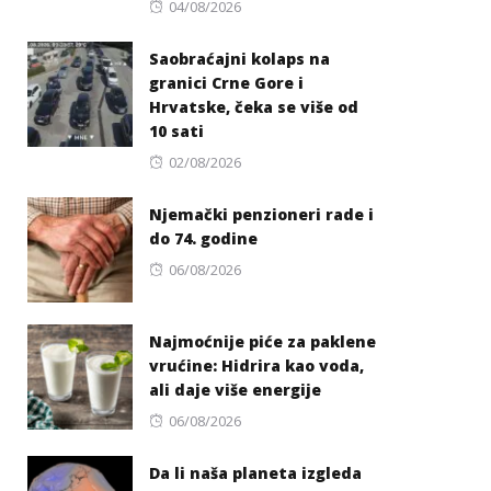
Posted
04/08/2026
on
Saobraćajni kolaps na
granici Crne Gore i
Hrvatske, čeka se više od
10 sati
Posted
02/08/2026
on
Njemački penzioneri rade i
do 74. godine
Posted
06/08/2026
on
Najmoćnije piće za paklene
vrućine: Hidrira kao voda,
ali daje više energije
Posted
06/08/2026
on
Da li naša planeta izgleda