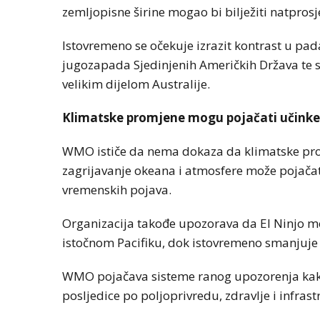
zemljopisne širine mogao bi bilježiti natpros
Istovremeno se očekuje izrazit kontrast u pa
jugozapada Sjedinjenih Američkih Država te
velikim dijelom Australije.
Klimatske promjene mogu pojačati učinke 
WMO ističe da nema dokaza da klimatske prom
zagrijavanje okeana i atmosfere može pojačat
vremenskih pojava.
Organizacija takođe upozorava da El Ninjo mo
istočnom Pacifiku, dok istovremeno smanjuje
WMO pojačava sisteme ranog upozorenja kako
posljedice po poljoprivredu, zdravlje i infras