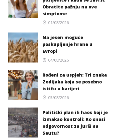
Obratite pažnju na ove
simptome
Posted
01/08/2026
on
Na jesen moguće
poskupljenje hrane u
Evropi
Posted
04/08/2026
on
Rođeni za uspjeh: Tri znaka
Zodijaka koja se posebno
ističu u karijeri
Posted
05/08/2026
on
Politički plan ili haos koji je
izmakao kontroli: Ko snosi
odgovornost za juriš na
Seutu?