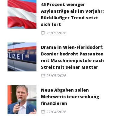
45 Prozent weniger
Asylanträge als im Vorjahr:
Rückläufiger Trend setzt
sich fort
Posted
25/05/2026
on
Drama in Wien-Floridsdorf:
Bosnier bedroht Passanten
mit Maschinenpistole nach
Streit mit seiner Mutter
Posted
25/05/2026
on
Neue Abgaben sollen
Mehrwertsteuersenkung
finanzieren
Posted
22/04/2026
on