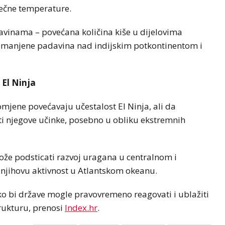
ječne temperature.
davinama – povećana količina kiše u dijelovima
 smanjene padavina nad indijskim potkontinentom i
El Ninja
jene povećavaju učestalost El Ninja, ali da
i njegove učinke, posebno u obliku ekstremnih
že podsticati razvoj uragana u centralnom i
 njihovu aktivnost u Atlantskom okeanu.
 bi države mogle pravovremeno reagovati i ublažiti
trukturu, prenosi
Index.hr
.