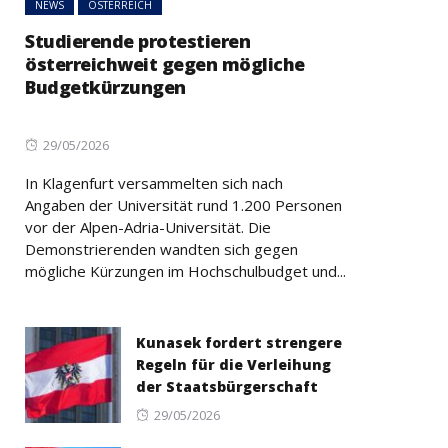
NEWS
ÖSTERREICH
Studierende protestieren
österreichweit gegen mögliche
Budgetkürzungen
Posted
29/05/2026
on
In Klagenfurt versammelten sich nach
Angaben der Universität rund 1.200 Personen
vor der Alpen-Adria-Universität. Die
Demonstrierenden wandten sich gegen
mögliche Kürzungen im Hochschulbudget und...
Kunasek fordert strengere
Regeln für die Verleihung
der Staatsbürgerschaft
Posted
29/05/2026
on