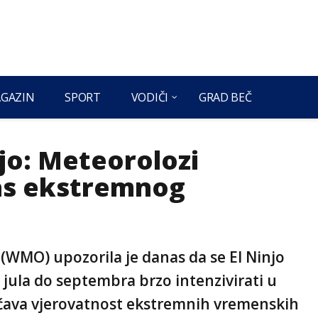
GAZIN
SPORT
VODIČI
GRAD BEČ
jo: Meteorolozi
las ekstremnog
(WMO) upozorila je danas da se El Ninjo
d jula do septembra brzo intenzivirati u
ećava vjerovatnost ekstremnih vremenskih