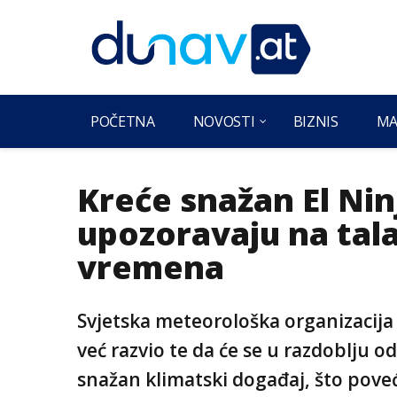
POČETNA
NOVOSTI
BIZNIS
MA
Kreće snažan El Nin
upozoravaju na ta
vremena
Svjetska meteorološka organizacija 
već razvio te da će se u razdoblju o
snažan klimatski događaj, što pov