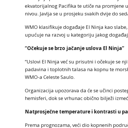
ekvatorijalnog Pacifika te utiče na promjene 
nivou. Javlja se u prosjeku svakih dvije do se
WMO klasifikuje događaje El Ninja kao slabe, 
upućuje na razvoj u kategoriju jakog događaja,
“Očekuje se brzo jačanje uslova El Ninja”
“Uslovi El Ninja već su prisutni i očekuje se n
padavina i toplotnih talasa na kopnu te morski
WMO-a Celeste Saulo.
Organizacija upozorava da će se učinci postepe
hemisferi, dok se vrhunac obično bilježi izm
Natprosječne temperature i kontrasti u 
Prema prognozama, veći dio kopnenih područj