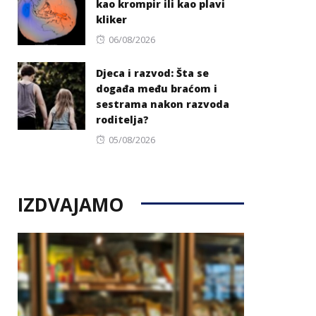
kao krompir ili kao plavi
kliker
Posted
06/08/2026
on
Djeca i razvod: Šta se
događa među braćom i
sestrama nakon razvoda
roditelja?
Posted
05/08/2026
on
IZDVAJAMO