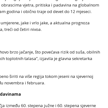
u obrascima vjetra, pritiska i padavina na globalnom
dam godina i obično traje od devet do 12 mjeseci.
umjerene, jake i vrlo jake, a aktualna prognoza
 treći od četiri nivoa.
jihovo brzo jačanje, što povećava rizik od suša, obilnih
h toplotnih talasa”, izjavila je glavna sekretarka
no širiti na više regija tokom jeseni na sjevernoj
eđu novembra i februara.
padavinama
a između 60. stepena južne i 60. stepena sjeverne