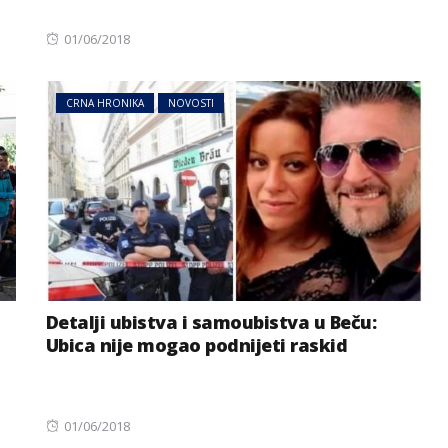
Posted
01/06/2018
on
CRNA HRONIKA
NOVOSTI
Detalji ubistva i samoubistva u Beču:
Ubica nije mogao podnijeti raskid
Posted
01/06/2018