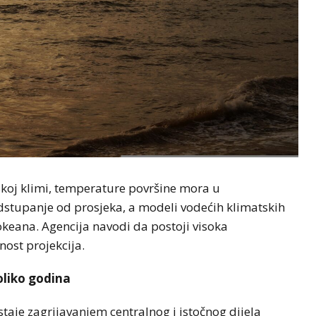
oj klimi, temperature površine mora u
dstupanje od prosjeka, a modeli vodećih klimatskih
okeana. Agencija navodi da postoji visoka
ost projekcija.
oliko godina
staje zagrijavanjem centralnog i istočnog dijela