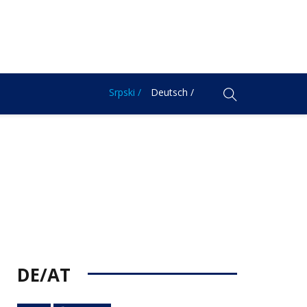
Srpski /
Deutsch /
DE/AT