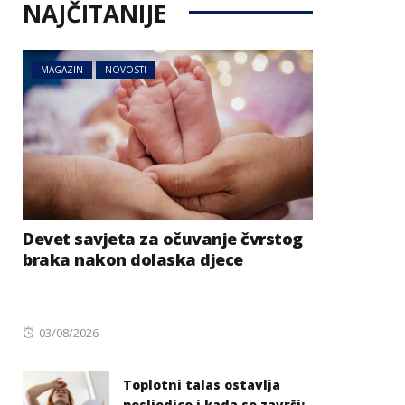
NAJČITANIJE
MAGAZIN
NOVOSTI
Devet savjeta za očuvanje čvrstog
braka nakon dolaska djece
Posted
03/08/2026
on
Toplotni talas ostavlja
posljedice i kada se završi: