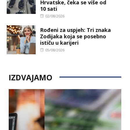
Hrvatske, čeka se više od
10 sati
Posted
02/08/2026
on
Rođeni za uspjeh: Tri znaka
Zodijaka koja se posebno
ističu u karijeri
Posted
05/08/2026
on
IZDVAJAMO