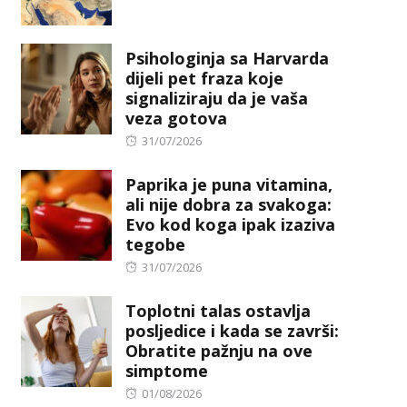
on
Psihologinja sa Harvarda
dijeli pet fraza koje
signaliziraju da je vaša
veza gotova
Posted
31/07/2026
on
Paprika je puna vitamina,
ali nije dobra za svakoga:
Evo kod koga ipak izaziva
tegobe
Posted
31/07/2026
on
Toplotni talas ostavlja
posljedice i kada se završi:
Obratite pažnju na ove
simptome
Posted
01/08/2026