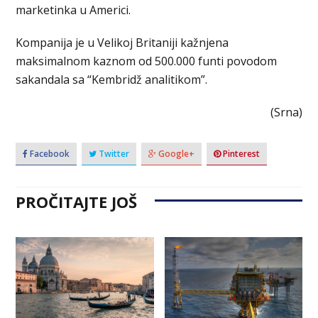
marketinka u Americi.
Kompanija je u Velikoj Britaniji kažnjena
maksimalnom kaznom od 500.000 funti povodom
sakandala sa “Kembridž analitikom”.
(Srna)
Facebook
Twitter
Google+
Pinterest
PROČITAJTE JOŠ