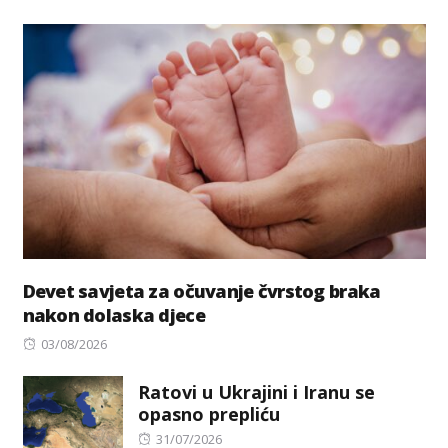
Devet savjeta za očuvanje čvrstog braka
nakon dolaska djece
Posted
03/08/2026
on
Ratovi u Ukrajini i Iranu se
opasno prepliću
Posted
31/07/2026