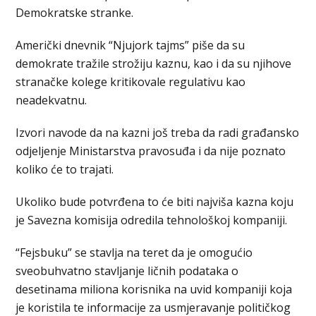
Demokratske stranke.
Američki dnevnik “Njujork tajms” piše da su
demokrate tražile strožiju kaznu, kao i da su njihove
stranačke kolege kritikovale regulativu kao
neadekvatnu.
Izvori navode da na kazni još treba da radi građansko
odjeljenje Ministarstva pravosuđa i da nije poznato
koliko će to trajati.
Ukoliko bude potvrđena to će biti najviša kazna koju
je Savezna komisija odredila tehnološkoj kompaniji.
“Fejsbuku” se stavlja na teret da je omogućio
sveobuhvatno stavljanje ličnih podataka o
desetinama miliona korisnika na uvid kompaniji koja
je koristila te informacije za usmjeravanje političkog