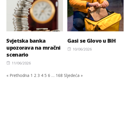
Svjetska banka
Gasi se Glovo u BiH
upozorava na mračni
Posted
10/06/2026
scenario
on
Posted
11/06/2026
on
« Prethodna
1
2
3
4
5
6
…
168
Sljedeća »