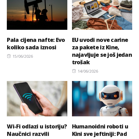
Pala cijena nafte: Evo
EU uvodi nove carine
koliko sada iznosi
za pakete iz Kine,
najavljuje se još jedan
Posted
15/06/2026
trošak
on
Posted
14/06/2026
on
Wi-Fi odlazi u istoriju?
Humanoidni roboti u
Naučnici razvili
Kini sve jeftiniji: Pad