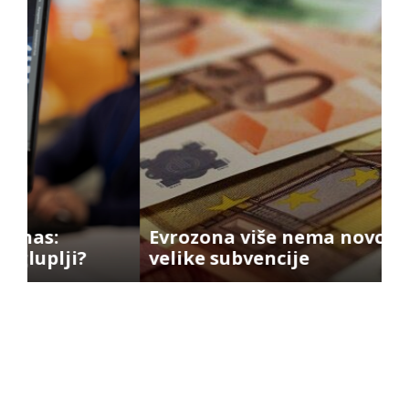
Evrozona više nema novca za
J
velike subvencije
d