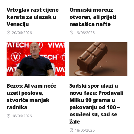
Vrtoglav rast cijene
Ormuski moreuz
karata za ulazak u
otvoren, ali prijeti
Veneciju
nestašica nafte
Posted
Posted
20/06/2026
19/06/2026
on
on
Bezos: AI vam neće
Sudski spor ulazi u
uzeti poslove,
novu fazu: Prodavali
stvoriće manjak
Milku 90 grama u
radnika
pakovanju od 100 –
osuđeni su, sad se
Posted
18/06/2026
žale
on
Posted
18/06/2026