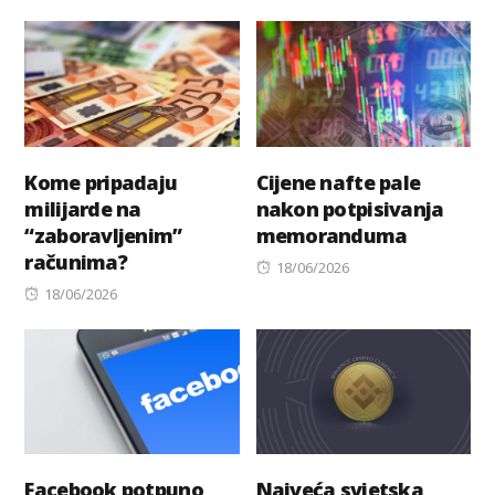
on
Kome pripadaju
Cijene nafte pale
milijarde na
nakon potpisivanja
“zaboravljenim”
memoranduma
računima?
Posted
18/06/2026
Posted
on
18/06/2026
on
Facebook potpuno
Najveća svjetska