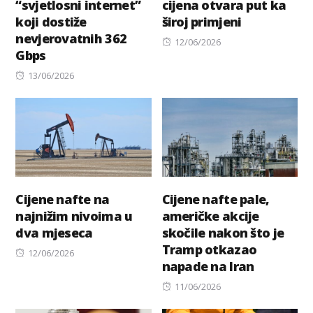
“svjetlosni internet”
cijena otvara put ka
koji dostiže
široj primjeni
nevjerovatnih 362
Posted
12/06/2026
Gbps
on
Posted
13/06/2026
on
Cijene nafte na
Cijene nafte pale,
najnižim nivoima u
američke akcije
dva mjeseca
skočile nakon što je
Tramp otkazao
Posted
12/06/2026
napade na Iran
on
Posted
11/06/2026
on