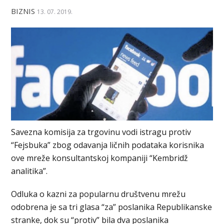
BIZNIS
13. 07. 2019.
Savezna komisija za trgovinu vodi istragu protiv
“Fejsbuka” zbog odavanja ličnih podataka korisnika
ove mreže konsultantskoj kompaniji “Kembridž
analitika”.
Odluka o kazni za popularnu društvenu mrežu
odobrena je sa tri glasa “za” poslanika Republikanske
stranke, dok su “protiv” bila dva poslanika