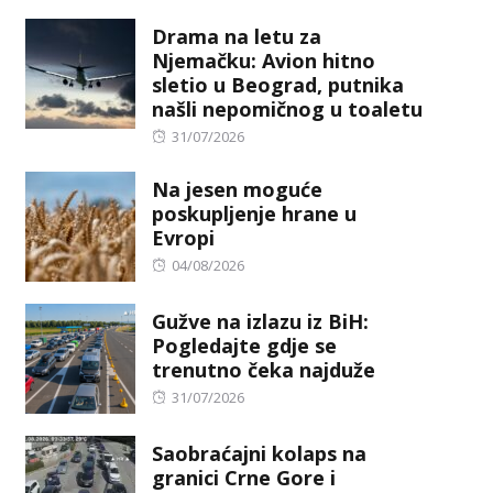
on
Drama na letu za
Njemačku: Avion hitno
sletio u Beograd, putnika
našli nepomičnog u toaletu
Posted
31/07/2026
on
Na jesen moguće
poskupljenje hrane u
Evropi
Posted
04/08/2026
on
Gužve na izlazu iz BiH:
Pogledajte gdje se
trenutno čeka najduže
Posted
31/07/2026
on
Saobraćajni kolaps na
granici Crne Gore i