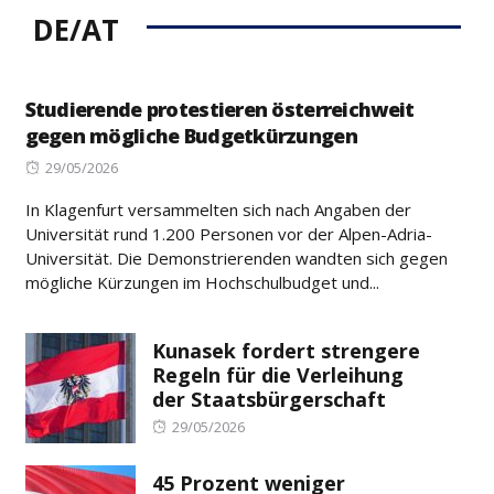
DE/AT
Studierende protestieren österreichweit
gegen mögliche Budgetkürzungen
Posted
29/05/2026
on
In Klagenfurt versammelten sich nach Angaben der
Universität rund 1.200 Personen vor der Alpen-Adria-
Universität. Die Demonstrierenden wandten sich gegen
mögliche Kürzungen im Hochschulbudget und...
Kunasek fordert strengere
Regeln für die Verleihung
der Staatsbürgerschaft
Posted
29/05/2026
on
45 Prozent weniger