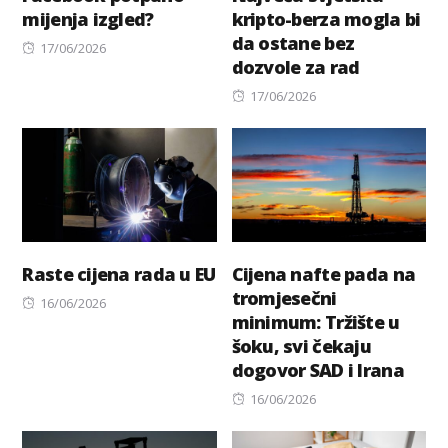
mijenja izgled?
kripto-berza mogla bi
da ostane bez
Posted
17/06/2026
dozvole za rad
on
Posted
17/06/2026
on
Raste cijena rada u EU
Cijena nafte pada na
tromjesečni
Posted
16/06/2026
minimum: Tržište u
on
šoku, svi čekaju
dogovor SAD i Irana
Posted
16/06/2026
on