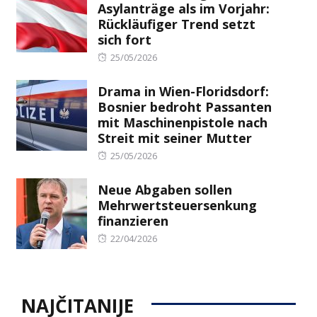
Asylanträge als im Vorjahr:
Rückläufiger Trend setzt
sich fort
Posted
25/05/2026
on
Drama in Wien-Floridsdorf:
Bosnier bedroht Passanten
mit Maschinenpistole nach
Streit mit seiner Mutter
Posted
25/05/2026
on
Neue Abgaben sollen
Mehrwertsteuersenkung
finanzieren
Posted
22/04/2026
on
NAJČITANIJE