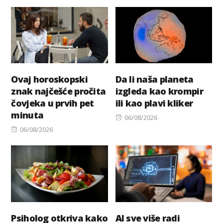
on
Ovaj horoskopski
Da li naša planeta
znak najčešće pročita
izgleda kao krompir
čovjeka u prvih pet
ili kao plavi kliker
minuta
Posted
06/08/2026
Posted
on
06/08/2026
on
Psiholog otkriva kako
AI sve više radi