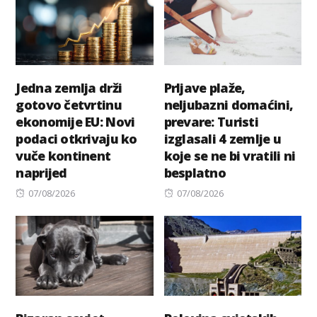
Jedna zemlja drži
Prljave plaže,
gotovo četvrtinu
neljubazni domaćini,
ekonomije EU: Novi
prevare: Turisti
podaci otkrivaju ko
izglasali 4 zemlje u
vuče kontinent
koje se ne bi vratili ni
naprijed
besplatno
Posted
Posted
07/08/2026
07/08/2026
on
on