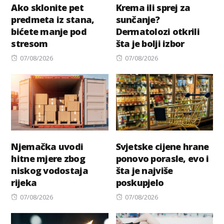
Ako sklonite pet
Krema ili sprej za
predmeta iz stana,
sunčanje?
bićete manje pod
Dermatolozi otkrili
stresom
šta je bolji izbor
Posted
Posted
07/08/2026
07/08/2026
on
on
Njemačka uvodi
Svjetske cijene hrane
hitne mjere zbog
ponovo porasle, evo i
niskog vodostaja
šta je najviše
rijeka
poskupjelo
Posted
Posted
07/08/2026
07/08/2026
on
on