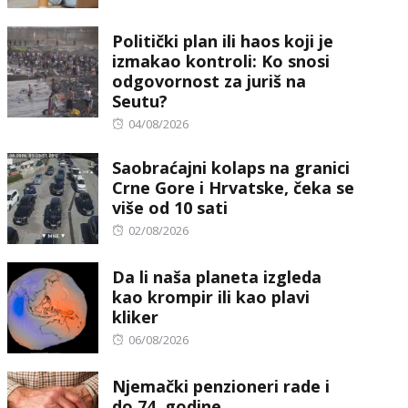
on
Politički plan ili haos koji je
izmakao kontroli: Ko snosi
odgovornost za juriš na
Seutu?
Posted
04/08/2026
on
Saobraćajni kolaps na granici
Crne Gore i Hrvatske, čeka se
više od 10 sati
Posted
02/08/2026
on
Da li naša planeta izgleda
kao krompir ili kao plavi
kliker
Posted
06/08/2026
on
Njemački penzioneri rade i
do 74. godine