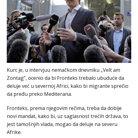
Kurc je, u intervjuu nemačkom dnevniku „Velt am
Zontag“, ocenio da bi Fronteks trebalo ubuduće da
deluje već u severnoj Africi, kako bi migrante sprečio
da pređu preko Mediterana.
Fronteks, prema njegovim rečima, treba da dobije
novi mandat, kako bi, uz saglasnost trećih država, to
jest tamošnjih vlada, mogao da deluje na severu
Afrike.