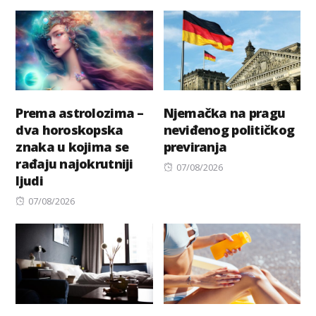
Prema astrolozima –
Njemačka na pragu
dva horoskopska
neviđenog političkog
znaka u kojima se
previranja
rađaju najokrutniji
Posted
07/08/2026
ljudi
on
Posted
07/08/2026
on