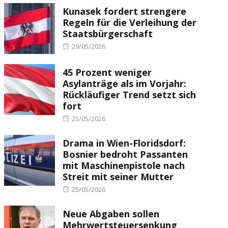
Kunasek fordert strengere
Regeln für die Verleihung der
Staatsbürgerschaft
Posted
29/05/2026
on
45 Prozent weniger
Asylanträge als im Vorjahr:
Rückläufiger Trend setzt sich
fort
Posted
25/05/2026
on
Drama in Wien-Floridsdorf:
Bosnier bedroht Passanten
mit Maschinenpistole nach
Streit mit seiner Mutter
Posted
25/05/2026
on
Neue Abgaben sollen
Mehrwertsteuersenkung