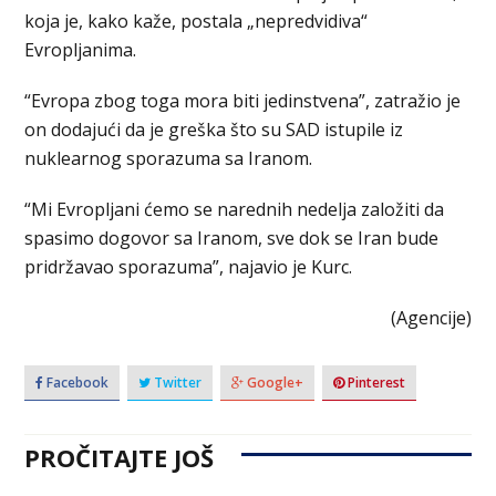
koja je, kako kaže, postala „nepredvidiva“
Evropljanima.
“Evropa zbog toga mora biti jedinstvena”, zatražio je
on dodajući da je greška što su SAD istupile iz
nuklearnog sporazuma sa Iranom.
“Mi Evropljani ćemo se narednih nedelja založiti da
spasimo dogovor sa Iranom, sve dok se Iran bude
pridržavao sporazuma”, najavio je Kurc.
(Agencije)
Facebook
Twitter
Google+
Pinterest
PROČITAJTE JOŠ