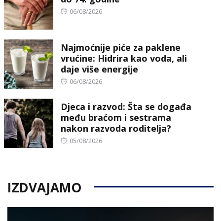
Posted
06/08/2026
on
Najmoćnije piće za paklene
vrućine: Hidrira kao voda, ali
daje više energije
Posted
06/08/2026
on
Djeca i razvod: Šta se događa
među braćom i sestrama
nakon razvoda roditelja?
Posted
05/08/2026
on
IZDVAJAMO