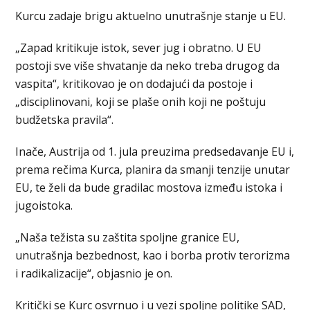
Kurcu zadaje brigu aktuelno unutrašnje stanje u EU.
„Zapad kritikuje istok, sever jug i obratno. U EU
postoji sve više shvatanje da neko treba drugog da
vaspita“, kritikovao je on dodajući da postoje i
„disciplinovani, koji se plaše onih koji ne poštuju
budžetska pravila“.
Inače, Austrija od 1. jula preuzima predsedavanje EU i,
prema rečima Kurca, planira da smanji tenzije unutar
EU, te želi da bude gradilac mostova između istoka i
jugoistoka.
„Naša težista su zaštita spoljne granice EU,
unutrašnja bezbednost, kao i borba protiv terorizma
i radikalizacije“, objasnio je on.
Kritički se Kurc osvrnuo i u vezi spoljne politike SAD,