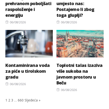
prehranom poboljšati
umjesto nas:
raspoloženje i
Postajemo li zbog
energiju
toga gluplji?
Posted
Posted
06/08/2026
06/08/2026
on
on
Kontaminirana voda
Toplotni talas izaziva
za piće u tirolskom
više sukoba na
gradu
javnom prostoru u
Beču
Posted
06/08/2026
on
Posted
06/08/2026
on
1
2
3
…
660
Sljedeća »