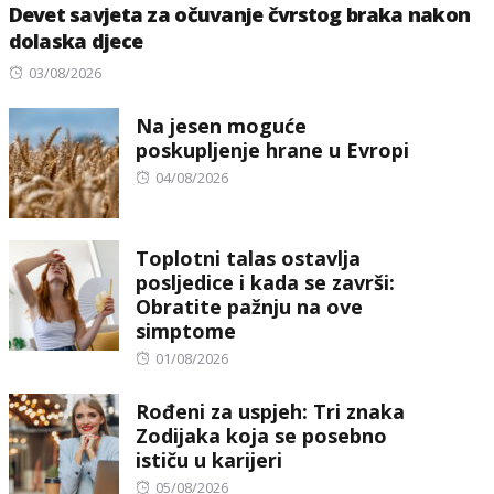
Devet savjeta za očuvanje čvrstog braka nakon
dolaska djece
Posted
03/08/2026
on
Na jesen moguće
poskupljenje hrane u Evropi
Posted
04/08/2026
on
Toplotni talas ostavlja
posljedice i kada se završi:
Obratite pažnju na ove
simptome
Posted
01/08/2026
on
Rođeni za uspjeh: Tri znaka
Zodijaka koja se posebno
ističu u karijeri
Posted
05/08/2026