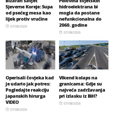
Bizaran savjet
Polovina svjetskih
Sjeverne Koreje: Supa
hidroelektrana bi
od psećeg mesa kao
mogla da postane
lijek protiv vrućine
nefunkcionalna do
2060. godine
Posted
07/08/2026
on
Posted
07/08/2026
on
Operisali čovjeka kad
Vikend kolaps na
je udario jak potres:
granicama: Gdje su
Pogledajte reakciju
najveća zadržavanja
japanskih hirurga
pri izlasku iz BiH?
VIDEO
Posted
07/08/2026
Posted
on
07/08/2026