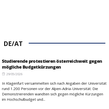
DE/AT
Studierende protestieren österreichweit gegen
mögliche Budgetkürzungen
Posted
29/05/2026
on
In Klagenfurt versammelten sich nach Angaben der Universität
rund 1.200 Personen vor der Alpen-Adria-Universität. Die
Demonstrierenden wandten sich gegen mögliche Kürzungen
im Hochschulbudget und...