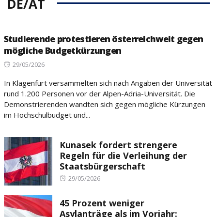
DE/AT
Studierende protestieren österreichweit gegen
mögliche Budgetkürzungen
Posted
29/05/2026
on
In Klagenfurt versammelten sich nach Angaben der Universität
rund 1.200 Personen vor der Alpen-Adria-Universität. Die
Demonstrierenden wandten sich gegen mögliche Kürzungen
im Hochschulbudget und...
Kunasek fordert strengere
Regeln für die Verleihung der
Staatsbürgerschaft
Posted
29/05/2026
on
45 Prozent weniger
Asylanträge als im Vorjahr: