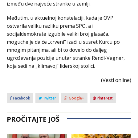
između dve najveće stranke u zemlji.
Međutim, u aktuelnoj konstelaciji, kada je OVP
ostvarila veliku razliku prema SPO, a i
socijaldemokrate izgubile veliki broj glasača,
moguche je da će „crveni“ izaći u susret Kurcu po
mnogim pitanjima, ali bi to dovelo do daljeg
ugrožavanja pozicije unutar stranke Rendi-Vagner,
koja sedi na „klimavoj“ liderskoj stolici.
(Vesti online)
Facebook
Twitter
Google+
Pinterest
PROČITAJTE JOŠ