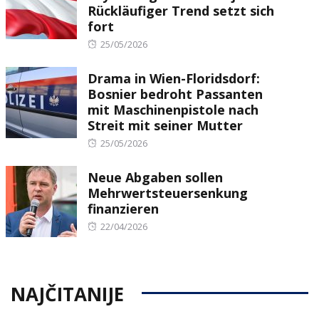
Rückläufiger Trend setzt sich
fort
Posted
25/05/2026
on
Drama in Wien-Floridsdorf:
Bosnier bedroht Passanten
mit Maschinenpistole nach
Streit mit seiner Mutter
Posted
25/05/2026
on
Neue Abgaben sollen
Mehrwertsteuersenkung
finanzieren
Posted
22/04/2026
on
NAJČITANIJE