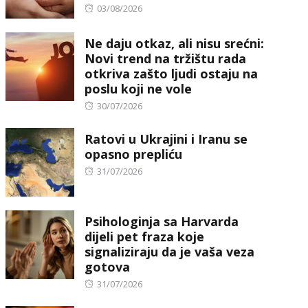
Posted
03/08/2026
on
Ne daju otkaz, ali nisu srećni:
Novi trend na tržištu rada
otkriva zašto ljudi ostaju na
poslu koji ne vole
Posted
30/07/2026
on
Ratovi u Ukrajini i Iranu se
opasno prepliću
Posted
31/07/2026
on
Psihologinja sa Harvarda
dijeli pet fraza koje
signaliziraju da je vaša veza
gotova
Posted
31/07/2026
on