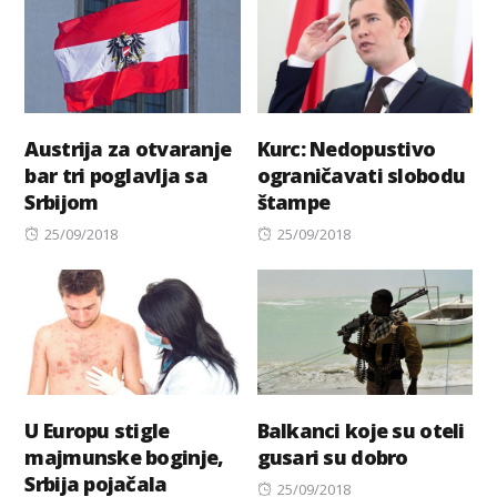
Austrija za otvaranje
Kurc: Nedopustivo
bar tri poglavlja sa
ograničavati slobodu
Srbijom
štampe
Posted
Posted
25/09/2018
25/09/2018
on
on
U Europu stigle
Balkanci koje su oteli
majmunske boginje,
gusari su dobro
Srbija pojačala
Posted
25/09/2018