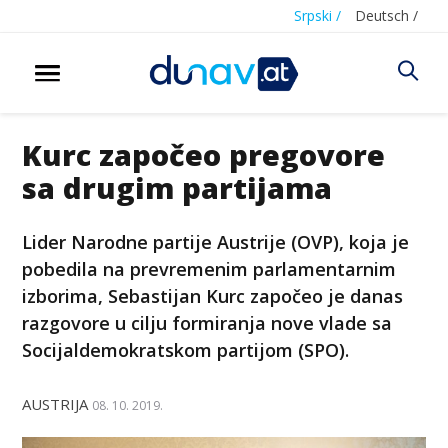
Srpski /
Deutsch /
Kurc započeo pregovore
sa drugim partijama
Lider Narodne partije Austrije (OVP), koja je
pobedila na prevremenim parlamentarnim
izborima, Sebastijan Kurc započeo je danas
razgovore u cilju formiranja nove vlade sa
Socijaldemokratskom partijom (SPO).
AUSTRIJA
08. 10. 2019.