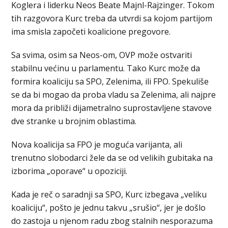
Koglera i liderku Neos Beate Majnl-Rajzinger. Tokom
tih razgovora Kurc treba da utvrdi sa kojom partijom
ima smisla započeti koalicione pregovore.
Sa svima, osim sa Neos-om, OVP može ostvariti
stabilnu većinu u parlamentu. Tako Kurc može da
formira koaliciju sa SPO, Zelenima, ili FPO. Spekuliše
se da bi mogao da proba vladu sa Zelenima, ali najpre
mora da približi dijametralno suprostavljene stavove
dve stranke u brojnim oblastima.
Nova koalicija sa FPO je moguća varijanta, ali
trenutno slobodarci žele da se od velikih gubitaka na
izborima „oporave“ u opoziciji.
Kada je reč o saradnji sa SPO, Kurc izbegava „veliku
koaliciju“, pošto je jednu takvu „srušio“, jer je došlo
do zastoja u njenom radu zbog stalnih nesporazuma