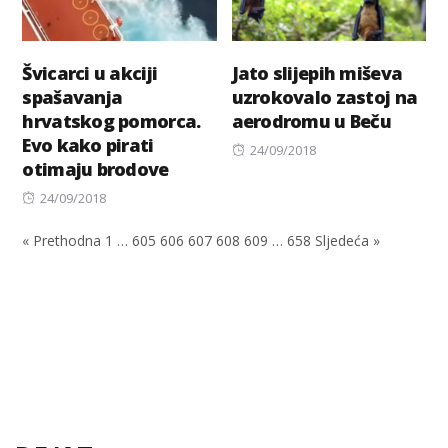
Švicarci u akciji
Jato slijepih miševa
spašavanja
uzrokovalo zastoj na
hrvatskog pomorca.
aerodromu u Beču
Evo kako pirati
Posted
24/09/2018
otimaju brodove
on
Posted
24/09/2018
on
« Prethodna
1
…
605
606
607
608
609
…
658
Sljedeća »