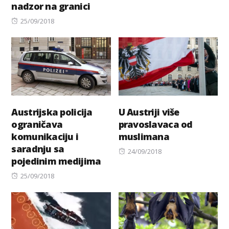
nadzor na granici
on
Posted
25/09/2018
on
Austrijska policija
U Austriji više
ograničava
pravoslavaca od
komunikaciju i
muslimana
saradnju sa
Posted
24/09/2018
pojedinim medijima
on
Posted
25/09/2018
on