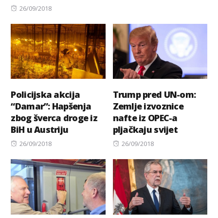
Posted
on
26/09/2018
on
Policijska akcija
Trump pred UN-om:
“Damar”: Hapšenja
Zemlje izvoznice
zbog šverca droge iz
nafte iz OPEC-a
BiH u Austriju
pljačkaju svijet
Posted
Posted
26/09/2018
26/09/2018
on
on