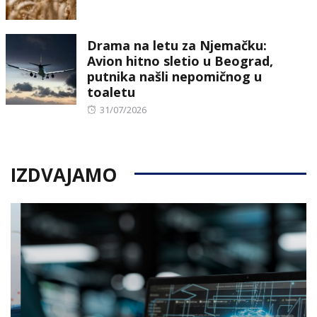
on
Drama na letu za Njemačku:
Avion hitno sletio u Beograd,
putnika našli nepomičnog u
toaletu
Posted
31/07/2026
on
IZDVAJAMO