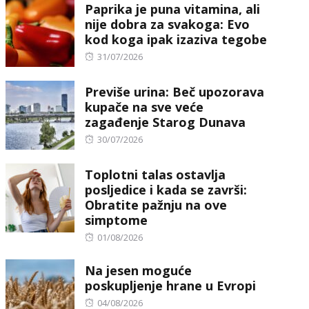
Paprika je puna vitamina, ali
nije dobra za svakoga: Evo
kod koga ipak izaziva tegobe
Posted
31/07/2026
on
Previše urina: Beč upozorava
kupače na sve veće
zagađenje Starog Dunava
Posted
30/07/2026
on
Toplotni talas ostavlja
posljedice i kada se završi:
Obratite pažnju na ove
simptome
Posted
01/08/2026
on
Na jesen moguće
poskupljenje hrane u Evropi
Posted
04/08/2026