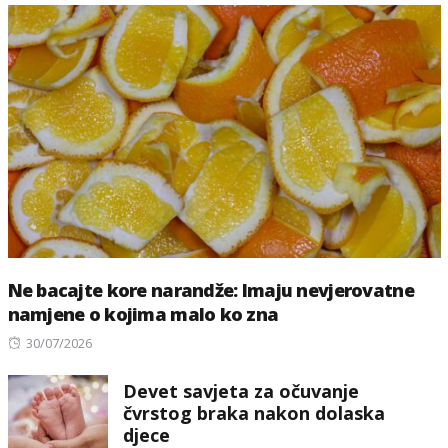
Ne bacajte kore narandže: Imaju nevjerovatne
namjene o kojima malo ko zna
Posted
30/07/2026
on
Devet savjeta za očuvanje
čvrstog braka nakon dolaska
djece