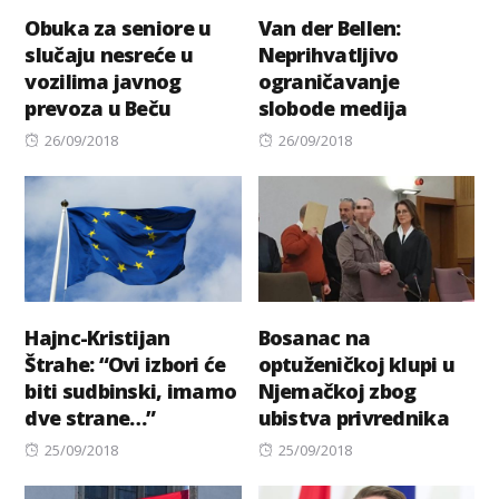
Obuka za seniore u
Van der Bellen:
slučaju nesreće u
Neprihvatljivo
vozilima javnog
ograničavanje
prevoza u Beču
slobode medija
Posted
Posted
26/09/2018
26/09/2018
on
on
Hajnc-Kristijan
Bosanac na
Štrahe: “Ovi izbori će
optuženičkoj klupi u
biti sudbinski, imamo
Njemačkoj zbog
dve strane…”
ubistva privrednika
Posted
Posted
25/09/2018
25/09/2018
on
on