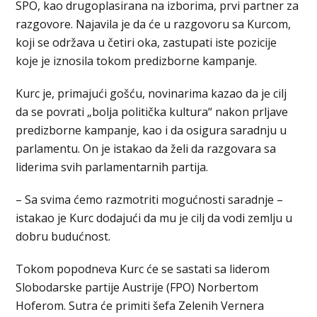
SPO, kao drugoplasirana na izborima, prvi partner za
razgovore. Najavila je da će u razgovoru sa Kurcom,
koji se održava u četiri oka, zastupati iste pozicije
koje je iznosila tokom predizborne kampanje.
Kurc je, primajući gošću, novinarima kazao da je cilj
da se povrati „bolja politička kultura“ nakon prljave
predizborne kampanje, kao i da osigura saradnju u
parlamentu. On je istakao da želi da razgovara sa
liderima svih parlamentarnih partija.
– Sa svima ćemo razmotriti mogućnosti saradnje –
istakao je Kurc dodajući da mu je cilj da vodi zemlju u
dobru budućnost.
Tokom popodneva Kurc će se sastati sa liderom
Slobodarske partije Austrije (FPO) Norbertom
Hoferom. Sutra će primiti šefa Zelenih Vernera