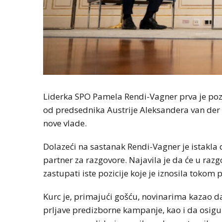
Liderka SPO Pamela Rendi-Vagner prva je pozv
od predsednika Austrije Aleksandera van der
nove vlade.
Dolazeći na sastanak Rendi-Vagner je istakla 
partner za razgovore. Najavila je da će u razg
zastupati iste pozicije koje je iznosila toko
Kurc je, primajući gošću, novinarima kazao da 
prljave predizborne kampanje, kao i da osigu