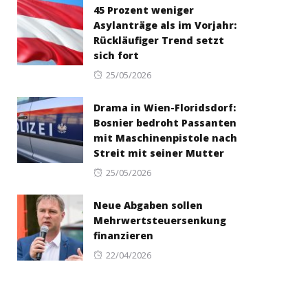
45 Prozent weniger
Asylanträge als im Vorjahr:
Rückläufiger Trend setzt
sich fort
Posted
25/05/2026
on
Drama in Wien-Floridsdorf:
Bosnier bedroht Passanten
mit Maschinenpistole nach
Streit mit seiner Mutter
Posted
25/05/2026
on
Neue Abgaben sollen
Mehrwertsteuersenkung
finanzieren
Posted
22/04/2026
on