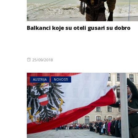
Balkanci koje su oteli gusari su dobro
Posted
25/09/2018
on
AUSTRIJA
NOVOSTI