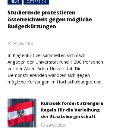
NEWS
ÖSTERREICH
Studierende protestieren
österreichweit gegen mögliche
Budgetkürzungen
Posted
29/05/2026
on
In Klagenfurt versammelten sich nach
Angaben der Universität rund 1.200 Personen
vor der Alpen-Adria-Universität. Die
Demonstrierenden wandten sich gegen
mögliche Kürzungen im Hochschulbudget und...
Kunasek fordert strengere
Regeln für die Verleihung
der Staatsbürgerschaft
Posted
29/05/2026
on