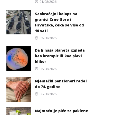
Posted
01/08/2026
on
Saobraćajni kolaps na
granici Crne Gore i
Hrvatske, čeka se više od
10 sati
Posted
02/08/2026
on
Da li naša planeta izgleda
kao krompir ili kao plavi
kliker
Posted
06/08/2026
on
Njemački penzioneri rade i
do 74. godine
Posted
06/08/2026
on
Najmoćnije piće za paklene