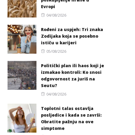
Evropi
Posted
04/08/2026
on
Rođeni za uspjeh: Tri znaka
Zodijaka koja se posebno
ističu u karijeri
Posted
05/08/2026
on
Politički plan ili haos koji je
izmakao kontroli: Ko snosi
odgovornost za juriš na
Seutu?
Posted
04/08/2026
on
Toplotni talas ostavlja
posljedice i kada se završi:
Obratite pažnju na ove
simptome