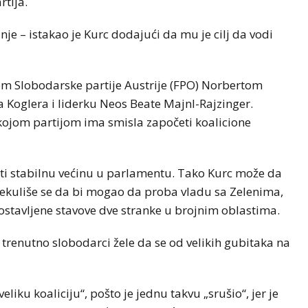
tija.
e – istakao je Kurc dodajući da mu je cilj da vodi
om Slobodarske partije Austrije (FPO) Norbertom
a Koglera i liderku Neos Beate Majnl-Rajzinger.
kojom partijom ima smisla započeti koalicione
ti stabilnu većinu u parlamentu. Tako Kurc može da
Spekuliše se da bi mogao da proba vladu sa Zelenima,
ostavljene stavove dve stranke u brojnim oblastima.
 trenutno slobodarci žele da se od velikih gubitaka na
liku koaliciju“, pošto je jednu takvu „srušio“, jer je