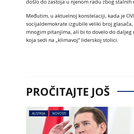
došlo do zastoja u njenom radu zbog stalnih
Međutim, u aktuelnoj konstelaciji, kada je OVP
socijaldemokrate izgubile veliki broj glasača,
mnogim pitanjima, ali bi to dovelo do daljeg
koja sedi na „klimavoj“ liderskoj stolici.
PROČITAJTE JOŠ
AUSTRIJA
NOVOSTI