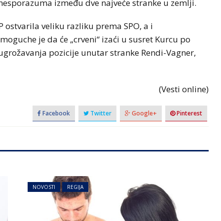
 nesporazuma između dve najveće stranke u zemlji.
 ostvarila veliku razliku prema SPO, a i
 moguche je da će „crveni“ izaći u susret Kurcu po
 ugrožavanja pozicije unutar stranke Rendi-Vagner,
(Vesti online)
Facebook
Twitter
Google+
Pinterest
NOVOSTI
REGIJA