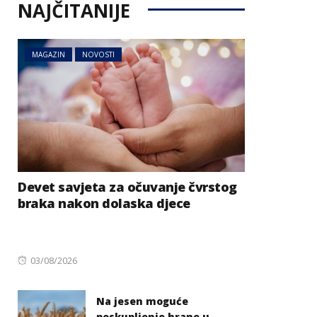
NAJČITANIJE
MAGAZIN
NOVOSTI
Devet savjeta za očuvanje čvrstog
braka nakon dolaska djece
Posted
03/08/2026
on
Na jesen moguće
poskupljenje hrane u