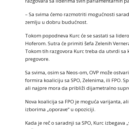
razgovara sa liderima svih parlamentarnih par
– Sa svima ćemo razmotriti mogućnosti saradnj
zemlju u dobru budućnost.
Tokom popodneva Kurc će se sastati sa lider
Hoferom. Sutra će primiti šefa Zelenih Verner
Tokom tih razgovora Kurc treba da utvrdi sa 
pregovore.
Sa svima, osim sa Neos-om, OVP može ostvari
formira koaliciju sa SPO, Zelenima, ili FPO. 
ali najpre mora da približi dijametralno supr
Nova koalicija sa FPO je moguća varijanta, ali
izborima „oporave“ u opoziciji.
Kada je reč o saradnji sa SPO, Kurc izbegava „ve