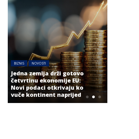
BIZNIS
NOVOSTI
Jedna zemlja drži gotovo
BIZNIS
četvrtinu ekonomije EU:
Novi podaci otkrivaju ko
Energetsk
vuče kontinent naprijed
niskog v