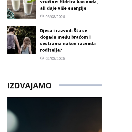
vrućine: Hidrira kao voda,
ali daje više energije
Posted
06/08/2026
on
Djeca i razvod: Šta se
događa među braćom i
sestrama nakon razvoda
roditelja?
Posted
05/08/2026
on
IZDVAJAMO