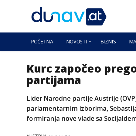
POČETNA
NOVOSTI
BIZNIS
MA
Kurc započeo preg
partijama
Lider Narodne partije Austrije (OV
parlamentarnim izborima, Sebastija
formiranja nove vlade sa Socijalde
AUSTRIJA