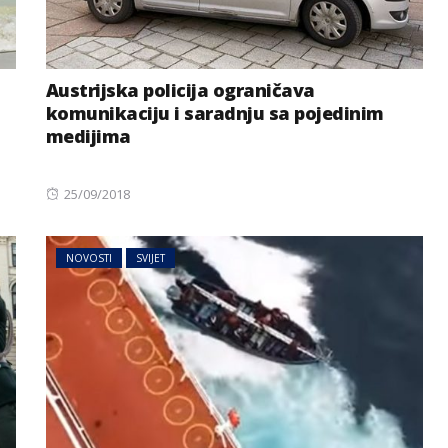
Austrijska policija ograničava
komunikaciju i saradnju sa pojedinim
medijima
Posted
25/09/2018
on
NOVOSTI
SVIJET