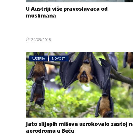
U Austriji više pravoslavaca od
muslimana
Posted
24/09/2018
on
AUSTRIJA
NOVOSTI
BIZNIS
Energetski probl
niskog vodostaj
Jato slijepih miševa uzrokovalo zastoj n
aerodromu u Beču