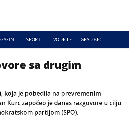
GAZIN
SPORT
VODIČI
GRAD BEČ
ovore sa drugim
P), koja je pobedila na prevremenim
n Kurc započeo je danas razgovore u cilju
mokratskom partijom (SPO).