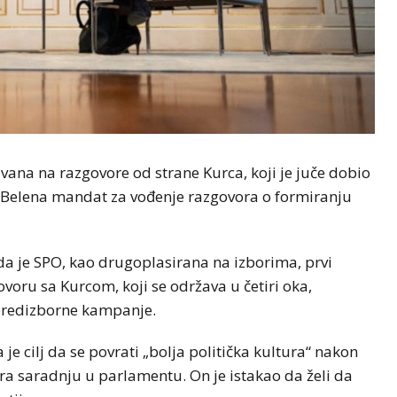
ana na razgovore od strane Kurca, koji je juče dobio
 Belena mandat za vođenje razgovora o formiranju
da je SPO, kao drugoplasirana na izborima, prvi
ovoru sa Kurcom, koji se održava u četiri oka,
m predizborne kampanje.
je cilj da se povrati „bolja politička kultura“ nakon
ra saradnju u parlamentu. On je istakao da želi da