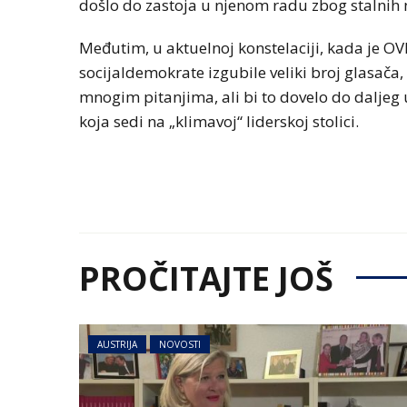
došlo do zastoja u njenom radu zbog stalnih
Međutim, u aktuelnoj konstelaciji, kada je OVP
socijaldemokrate izgubile veliki broj glasača,
mnogim pitanjima, ali bi to dovelo do daljeg
koja sedi na „klimavoj“ liderskoj stolici.
PROČITAJTE JOŠ
AUSTRIJA
NOVOSTI