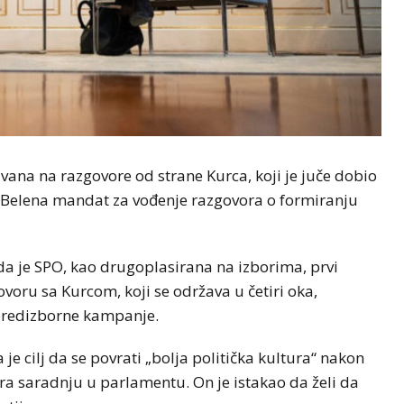
ana na razgovore od strane Kurca, koji je juče dobio
 Belena mandat za vođenje razgovora o formiranju
da je SPO, kao drugoplasirana na izborima, prvi
ovoru sa Kurcom, koji se održava u četiri oka,
m predizborne kampanje.
je cilj da se povrati „bolja politička kultura“ nakon
ra saradnju u parlamentu. On je istakao da želi da