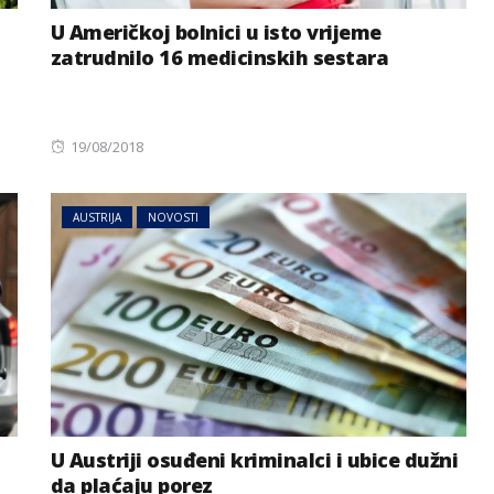
U Američkoj bolnici u isto vrijeme
zatrudnilo 16 medicinskih sestara
Posted
19/08/2018
on
AUSTRIJA
NOVOSTI
NOVOSTI
REGIJA
riji: Tresli
Haos na A3 u Njemačkoj:
li predmeti
Zatvaraju se trake i izlazi
ka Balkanu
U Austriji osuđeni kriminalci i ubice dužni
da plaćaju porez