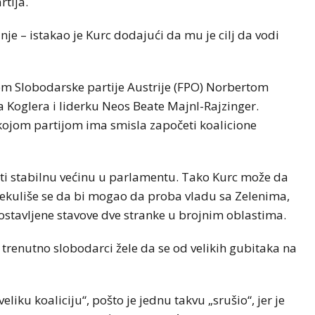
tija.
e – istakao je Kurc dodajući da mu je cilj da vodi
om Slobodarske partije Austrije (FPO) Norbertom
a Koglera i liderku Neos Beate Majnl-Rajzinger.
kojom partijom ima smisla započeti koalicione
ti stabilnu većinu u parlamentu. Tako Kurc može da
Spekuliše se da bi mogao da proba vladu sa Zelenima,
ostavljene stavove dve stranke u brojnim oblastima.
 trenutno slobodarci žele da se od velikih gubitaka na
liku koaliciju“, pošto je jednu takvu „srušio“, jer je