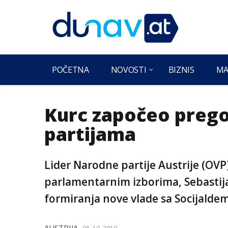
POČETNA
NOVOSTI
BIZNIS
MA
Kurc započeo preg
partijama
Lider Narodne partije Austrije (OV
parlamentarnim izborima, Sebastija
formiranja nove vlade sa Socijalde
AUSTRIJA