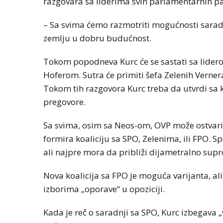
razgovara sa liderima svih parlamentarnih par
– Sa svima ćemo razmotriti mogućnosti saradnj
zemlju u dobru budućnost.
Tokom popodneva Kurc će se sastati sa lider
Hoferom. Sutra će primiti šefa Zelenih Verner
Tokom tih razgovora Kurc treba da utvrdi sa 
pregovore.
Sa svima, osim sa Neos-om, OVP može ostvari
formira koaliciju sa SPO, Zelenima, ili FPO. 
ali najpre mora da približi dijametralno supr
Nova koalicija sa FPO je moguća varijanta, ali
izborima „oporave“ u opoziciji.
Kada je reč o saradnji sa SPO, Kurc izbegava „ve