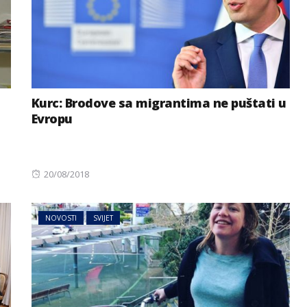
Kurc: Brodove sa migrantima ne puštati u
Evropu
Posted
20/08/2018
on
NOVOSTI
SVIJET