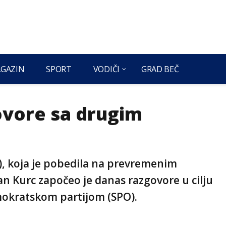
GAZIN
SPORT
VODIČI
GRAD BEČ
ovore sa drugim
P), koja je pobedila na prevremenim
n Kurc započeo je danas razgovore u cilju
mokratskom partijom (SPO).