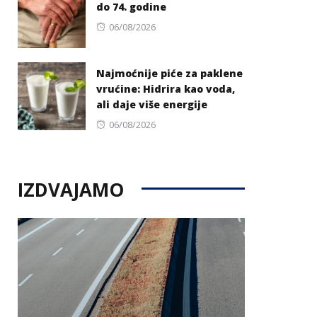
do 74. godine
Posted
06/08/2026
on
Najmoćnije piće za paklene
vrućine: Hidrira kao voda,
ali daje više energije
Posted
06/08/2026
on
IZDVAJAMO