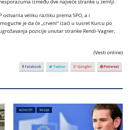
 nesporazuma između dve najveće stranke u zemlji.
 ostvarila veliku razliku prema SPO, a i
 moguche je da će „crveni“ izaći u susret Kurcu po
 ugrožavanja pozicije unutar stranke Rendi-Vagner,
(Vesti online)
Facebook
Twitter
Google+
Pinterest
NOVOSTI
REGIJA