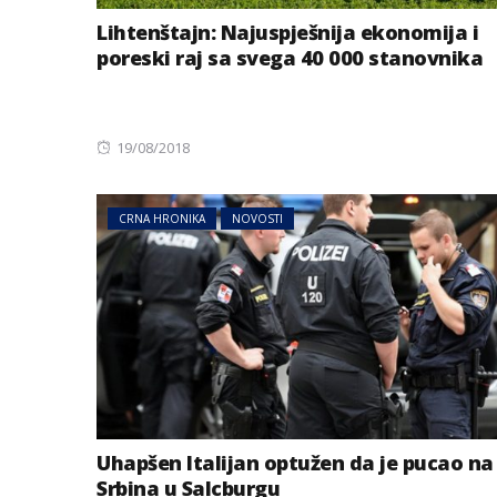
Lihtenštajn: Najuspješnija ekonomija i
poreski raj sa svega 40 000 stanovnika
Posted
19/08/2018
on
CRNA HRONIKA
NOVOSTI
AUSTRIJA
NOVOSTI
Zemljotres u Aust
se kreveti i pada
u Tirolu
Uhapšen Italijan optužen da je pucao na
Srbina u Salcburgu