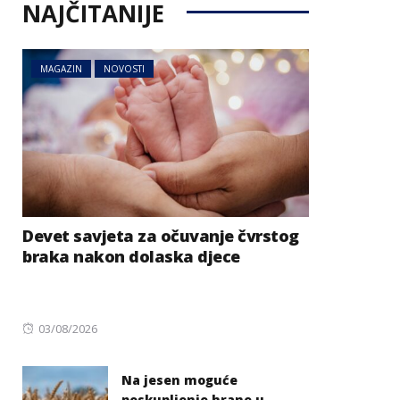
NAJČITANIJE
MAGAZIN
NOVOSTI
Devet savjeta za očuvanje čvrstog
braka nakon dolaska djece
Posted
03/08/2026
on
Na jesen moguće
poskupljenje hrane u