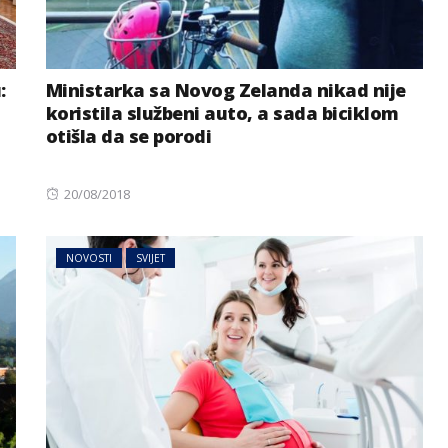
:
Ministarka sa Novog Zelanda nikad nije
koristila službeni auto, a sada biciklom
otišla da se porodi
Posted
20/08/2018
on
NOVOSTI
SVIJET