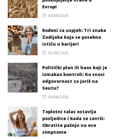
Evropi
Posted
04/08/2026
on
Rođeni za uspjeh: Tri znaka
Zodijaka koja se posebno
ističu u karijeri
Posted
05/08/2026
on
Politički plan ili haos koji je
izmakao kontroli: Ko snosi
odgovornost za juriš na
Seutu?
Posted
04/08/2026
on
Toplotni talas ostavlja
posljedice i kada se završi:
Obratite pažnju na ove
simptome