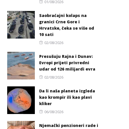
Posted
01/08/2026
on
Saobraćajni kolaps na
granici Crne Gore i
Hrvatske, čeka se više od
10 sati
Posted
02/08/2026
on
Presušuju Rajna i Dunav:
Evropi prijeti privredni
udar od 126 milijardi evra
Posted
02/08/2026
on
Da li naša planeta izgleda
kao krompir ili kao plavi
kliker
Posted
06/08/2026
on
Njemački penzioneri rade i