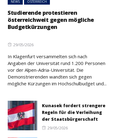
NEWS
ÖSTERREICH
Studierende protestieren
österreichweit gegen mögliche
Budgetkürzungen
Posted
29/05/2026
on
In Klagenfurt versammelten sich nach
Angaben der Universität rund 1.200 Personen
vor der Alpen-Adria-Universität. Die
Demonstrierenden wandten sich gegen
mögliche Kürzungen im Hochschulbudget und...
Kunasek fordert strengere
Regeln für die Verleihung
der Staatsbürgerschaft
Posted
29/05/2026
on