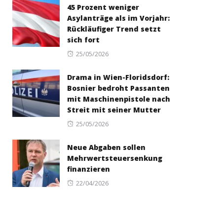
45 Prozent weniger
Asylanträge als im Vorjahr:
Rückläufiger Trend setzt
sich fort
Posted
25/05/2026
on
Drama in Wien-Floridsdorf:
Bosnier bedroht Passanten
mit Maschinenpistole nach
Streit mit seiner Mutter
Posted
25/05/2026
on
Neue Abgaben sollen
Mehrwertsteuersenkung
finanzieren
Posted
22/04/2026
on