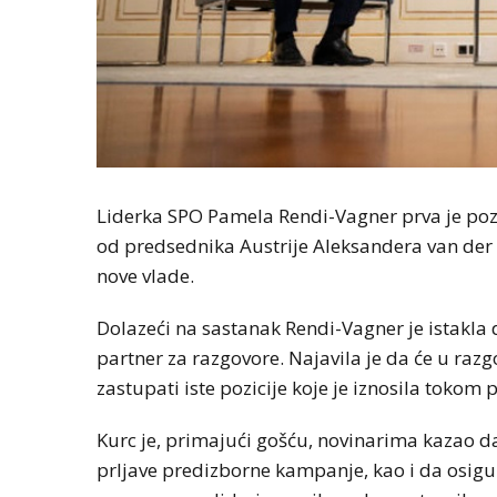
Liderka SPO Pamela Rendi-Vagner prva je pozv
od predsednika Austrije Aleksandera van der
nove vlade.
Dolazeći na sastanak Rendi-Vagner je istakla 
partner za razgovore. Najavila je da će u razg
zastupati iste pozicije koje je iznosila toko
Kurc je, primajući gošću, novinarima kazao da 
prljave predizborne kampanje, kao i da osigu