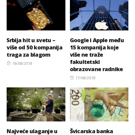
Srbija hit u svetu –
Google i Apple među
više od 50 kompanija
15 kompanija koje
traga za blagom
više ne traže
fakultetski
Posted
18/08/2018
obrazovane radnike
on
Posted
17/08/2018
on
Najveće ulaganje u
Švicarska banka