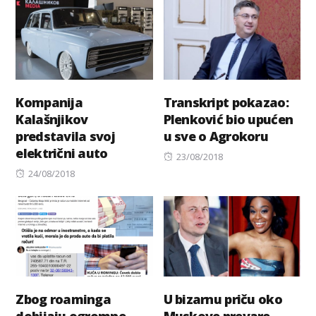
Kompanija
Transkript pokazao:
Kalašnjikov
Plenković bio upućen
predstavila svoj
u sve o Agrokoru
električni auto
Posted
23/08/2018
Posted
on
24/08/2018
on
Zbog roaminga
U bizarnu priču oko
dobijaju ogromne
Muskove prevare