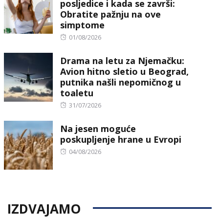
posljedice i kada se završi:
Obratite pažnju na ove
simptome
Posted
01/08/2026
on
Drama na letu za Njemačku:
Avion hitno sletio u Beograd,
putnika našli nepomičnog u
toaletu
Posted
31/07/2026
on
Na jesen moguće
poskupljenje hrane u Evropi
Posted
04/08/2026
on
IZDVAJAMO