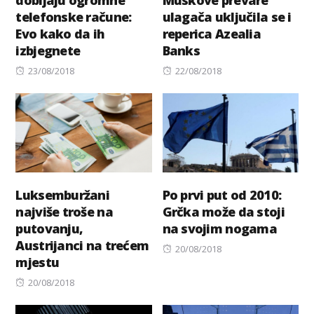
telefonske račune:
ulagača uključila se i
Evo kako da ih
reperica Azealia
izbjegnete
Banks
Posted
Posted
23/08/2018
22/08/2018
on
on
Luksemburžani
Po prvi put od 2010:
najviše troše na
Grčka može da stoji
putovanju,
na svojim nogama
Austrijanci na trećem
Posted
20/08/2018
mjestu
on
Posted
20/08/2018
on