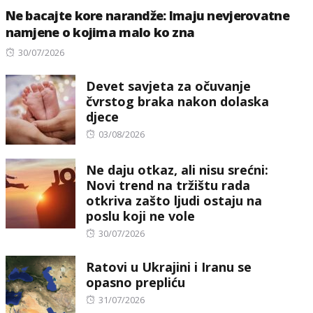
Ne bacajte kore narandže: Imaju nevjerovatne
namjene o kojima malo ko zna
Posted
30/07/2026
on
Devet savjeta za očuvanje
čvrstog braka nakon dolaska
djece
Posted
03/08/2026
on
Ne daju otkaz, ali nisu srećni:
Novi trend na tržištu rada
otkriva zašto ljudi ostaju na
poslu koji ne vole
Posted
30/07/2026
on
Ratovi u Ukrajini i Iranu se
opasno prepliću
Posted
31/07/2026