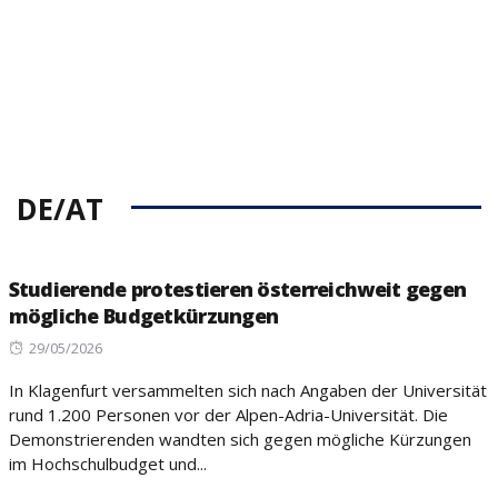
DE/AT
Studierende protestieren österreichweit gegen
mögliche Budgetkürzungen
Posted
29/05/2026
on
In Klagenfurt versammelten sich nach Angaben der Universität
rund 1.200 Personen vor der Alpen-Adria-Universität. Die
Demonstrierenden wandten sich gegen mögliche Kürzungen
im Hochschulbudget und...