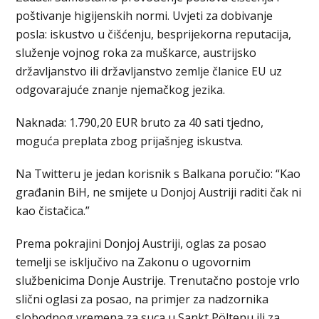
poštivanje higijenskih normi. Uvjeti za dobivanje
posla: iskustvo u čišćenju, besprijekorna reputacija,
služenje vojnog roka za muškarce, austrijsko
državljanstvo ili državljanstvo zemlje članice EU uz
odgovarajuće znanje njemačkog jezika.
Naknada: 1.790,20 EUR bruto za 40 sati tjedno,
moguća preplata zbog prijašnjeg iskustva.
Na Twitteru je jedan korisnik s Balkana poručio: “Kao
građanin BiH, ne smijete u Donjoj Austriji raditi čak ni
kao čistačica.”
Prema pokrajini Donjoj Austriji, oglas za posao
temelji se isključivo na Zakonu o ugovornim
službenicima Donje Austrije. Trenutačno postoje vrlo
slični oglasi za posao, na primjer za nadzornika
slobodnog vremena za suca u Sankt Pöltenu ili za