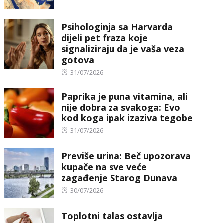
on
Psihologinja sa Harvarda
dijeli pet fraza koje
signaliziraju da je vaša veza
gotova
Posted
31/07/2026
on
Paprika je puna vitamina, ali
nije dobra za svakoga: Evo
kod koga ipak izaziva tegobe
Posted
31/07/2026
on
Previše urina: Beč upozorava
kupače na sve veće
zagađenje Starog Dunava
Posted
30/07/2026
on
Toplotni talas ostavlja