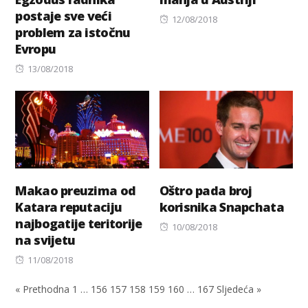
postaje sve veći
Posted
12/08/2018
problem za istočnu
on
Evropu
Posted
13/08/2018
on
Makao preuzima od
Oštro pada broj
Katara reputaciju
korisnika Snapchata
najbogatije teritorije
Posted
10/08/2018
na svijetu
on
Posted
11/08/2018
on
« Prethodna
1
…
156
157
158
159
160
…
167
Sljedeća »