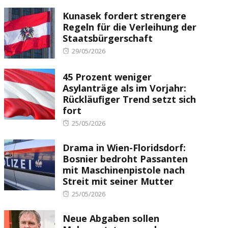
Kunasek fordert strengere
Regeln für die Verleihung der
Staatsbürgerschaft
Posted
29/05/2026
on
45 Prozent weniger
Asylanträge als im Vorjahr:
Rückläufiger Trend setzt sich
fort
Posted
25/05/2026
on
Drama in Wien-Floridsdorf:
Bosnier bedroht Passanten
mit Maschinenpistole nach
Streit mit seiner Mutter
Posted
25/05/2026
on
Neue Abgaben sollen