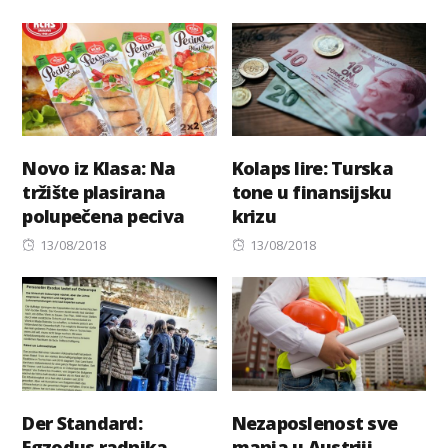
on
Novo iz Klasa: Na
Kolaps lire: Turska
tržište plasirana
tone u finansijsku
polupečena peciva
krizu
Posted
Posted
13/08/2018
13/08/2018
on
on
Der Standard:
Nezaposlenost sve
Egzodus radnika
manja u Austriji