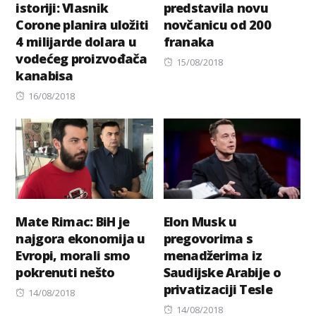
istoriji: Vlasnik
predstavila novu
Corone planira uložiti
novčanicu od 200
4 milijarde dolara u
franaka
vodećeg proizvođača
Posted
15/08/2018
kanabisa
on
Posted
16/08/2018
on
Mate Rimac: BiH je
Elon Musk u
najgora ekonomija u
pregovorima s
Evropi, morali smo
menadžerima iz
pokrenuti nešto
Saudijske Arabije o
privatizaciji Tesle
Posted
14/08/2018
on
Posted
14/08/2018