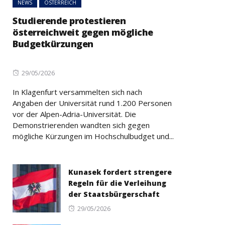
NEWS
ÖSTERREICH
Studierende protestieren
österreichweit gegen mögliche
Budgetkürzungen
Posted
29/05/2026
on
In Klagenfurt versammelten sich nach
Angaben der Universität rund 1.200 Personen
vor der Alpen-Adria-Universität. Die
Demonstrierenden wandten sich gegen
mögliche Kürzungen im Hochschulbudget und...
Kunasek fordert strengere
Regeln für die Verleihung
der Staatsbürgerschaft
Posted
29/05/2026
on