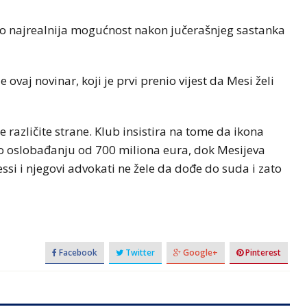
o najrealnija mogućnost nakon jučerašnjeg sastanka
e ovaj novinar, koji je prvi prenio vijest da Mesi želi
e različite strane. Klub insistira na tome da ikona
 o oslobađanju od 700 miliona eura, dok Mesijeva
ssi i njegovi advokati ne žele da dođe do suda i zato
Facebook
Twitter
Google+
Pinterest