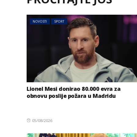
NOVOSTI
SPORT
Lionel Mesi donirao 80.000 evra za
obnovu poslije požara u Madridu
Posted
05/08/2026
on