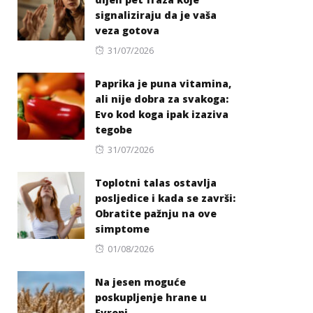
signaliziraju da je vaša
veza gotova
Posted
31/07/2026
on
Paprika je puna vitamina,
ali nije dobra za svakoga:
Evo kod koga ipak izaziva
tegobe
Posted
31/07/2026
on
Toplotni talas ostavlja
posljedice i kada se završi:
Obratite pažnju na ove
simptome
Posted
01/08/2026
on
Na jesen moguće
poskupljenje hrane u
Evropi