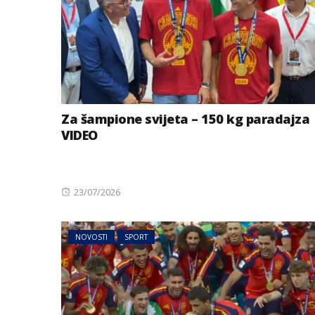
Za šampione svijeta – 150 kg paradajza
VIDEO
Posted
23/07/2026
on
NOVOSTI
SPORT