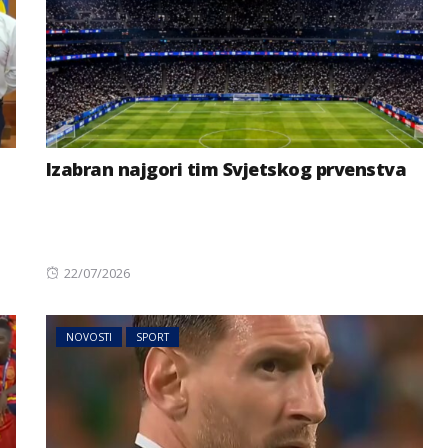
Izabran najgori tim Svjetskog prvenstva
Posted
22/07/2026
on
NOVOSTI
SPORT