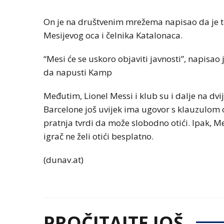
On je na društvenim mrežema napisao da je t
Mesijevog oca i čelnika Katalonaca.
“Mesi će se uskoro objaviti javnosti”, napisao j
da napusti Kamp
Međutim, Lionel Messi i klub su i dalje na dvij
Barcelone još uvijek ima ugovor s klauzulom
pratnja tvrdi da može slobodno otići. Ipak, Me
igrač ne želi otići besplatno.
(dunav.at)
PROČITAJTE JOŠ