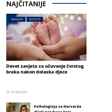
NAJČITANIJE
MAGAZIN
NOVOSTI
Devet savjeta za očuvanje čvrstog
braka nakon dolaska djece
Posted
03/08/2026
on
Psihologinja sa Harvarda
dijeli pet fraza koje