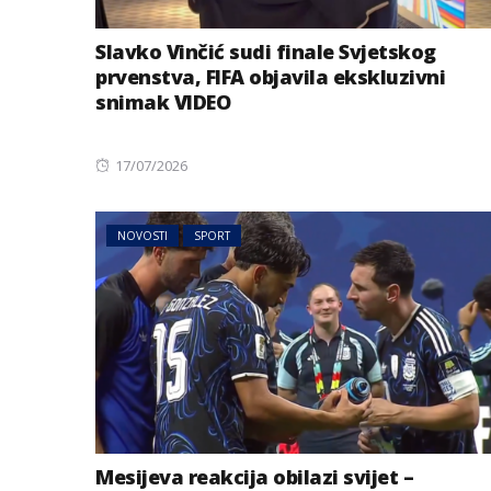
Slavko Vinčić sudi finale Svjetskog
prvenstva, FIFA objavila ekskluzivni
snimak VIDEO
Posted
17/07/2026
on
NOVOSTI
SPORT
AUSTRIJA
NOVOSTI
Jake grmljavine 
dijelovima Austr
Mesijeva reakcija obilazi svijet –