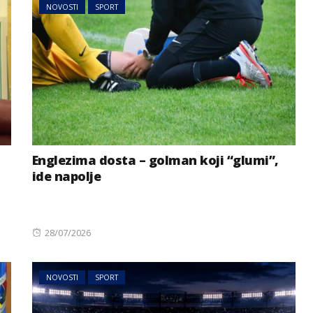
NOVOSTI
SPORT
Englezima dosta – golman koji “glumi”,
ide napolje
Posted
28/07/2026
on
NOVOSTI
SPORT