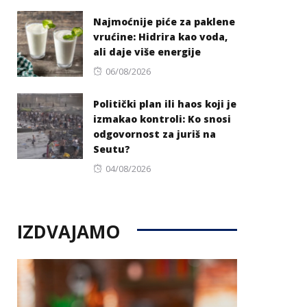
on
Najmoćnije piće za paklene
vrućine: Hidrira kao voda,
ali daje više energije
Posted
06/08/2026
on
Politički plan ili haos koji je
izmakao kontroli: Ko snosi
odgovornost za juriš na
Seutu?
Posted
04/08/2026
on
IZDVAJAMO