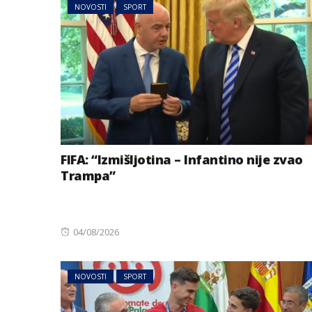
NOVOSTI
SPORT
FIFA: “Izmišljotina – Infantino nije zvao
Trampa”
Posted
04/08/2026
on
NOVOSTI
SPORT