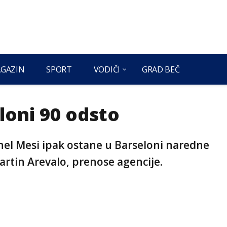
GAZIN
SPORT
VODIČI
GRAD BEČ
loni 90 odsto
nel Mesi ipak ostane u Barseloni naredne
artin Arevalo, prenose agencije.