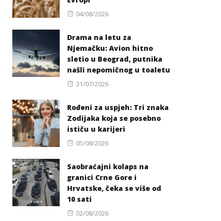
Posted
04/08/2026
on
Drama na letu za
Njemačku: Avion hitno
sletio u Beograd, putnika
našli nepomičnog u toaletu
Posted
31/07/2026
on
Rođeni za uspjeh: Tri znaka
Zodijaka koja se posebno
ističu u karijeri
Posted
05/08/2026
on
Saobraćajni kolaps na
granici Crne Gore i
Hrvatske, čeka se više od
10 sati
Posted
02/08/2026