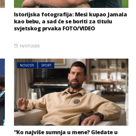
Istorijska fotografija: Mesi kupao Jamala
kao bebu, a sad će se boriti za titulu
svjetskog prvaka FOTO/VIDEO
Posted
16/07/2026
on
NOVOSTI
SPORT
MAGAZIN
NOVOSTI
AI sve više radi umjesto nas:
prijete
Postajemo li zbog toga
ije
gluplji?
“Ko najviše sumnja u mene? Gledate u