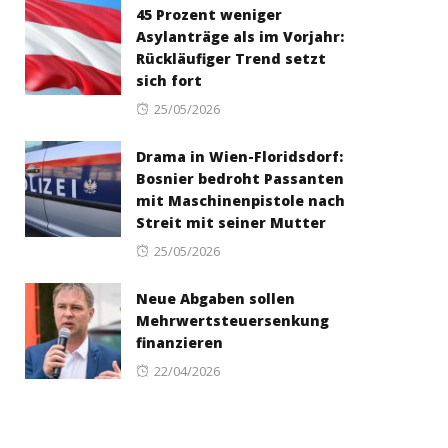
45 Prozent weniger
Asylanträge als im Vorjahr:
Rückläufiger Trend setzt
sich fort
Posted
25/05/2026
on
Drama in Wien-Floridsdorf:
Bosnier bedroht Passanten
mit Maschinenpistole nach
Streit mit seiner Mutter
Posted
25/05/2026
on
Neue Abgaben sollen
Mehrwertsteuersenkung
finanzieren
Posted
22/04/2026
on