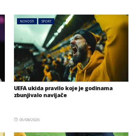
NOVOSTI
SPORT
UEFA ukida pravilo koje je godinama
zbunjivalo navijače
Posted
05/08/2026
on