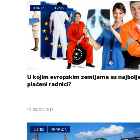
ANALIZE
BIZNIS
U kojim evropskim zemljama su najbolj
BIZNIS
plaćeni radnici?
Energetski probl
niskog vodostaj
Posted
08/07/2018
on
BIZNIS
PRIVREDA