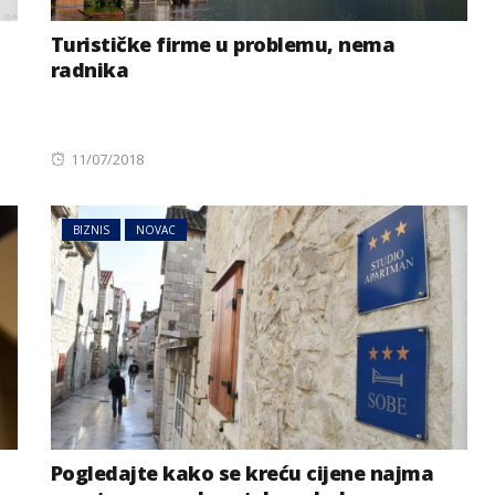
Turističke firme u problemu, nema
radnika
Posted
11/07/2018
on
BIZNIS
NOVAC
Pogledajte kako se kreću cijene najma