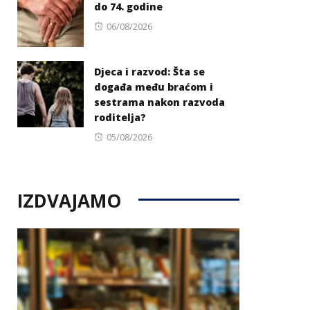
do 74. godine
Posted
06/08/2026
on
Djeca i razvod: Šta se
događa među braćom i
sestrama nakon razvoda
roditelja?
Posted
05/08/2026
on
IZDVAJAMO