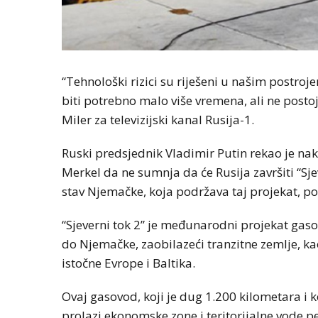
“Tehnološki rizici su riješeni u našim postrojen
biti potrebno malo više vremena, ali ne postoj
Miler za televizijski kanal Rusija-1.
Ruski predsjednik Vladimir Putin rekao je 
Merkel da ne sumnja da će Rusija završiti “Sjev
stav Njemačke, koja podržava taj projekat, po
“Sjeverni tok 2” je međunarodni projekat gaso
do Njemačke, zaobilazeći tranzitne zemlje, kao
istočne Evrope i Baltika.
Ovaj gasovod, koji je dug 1.200 kilometara i koj
prolazi ekonomske zone i teritorijalne vode pe