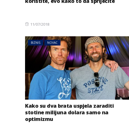
koristite, evo kako to da spriječite
Posted
11/07/2018
on
BIZNIS
NOVAC
Kako su dva brata uspjela zaraditi
stotine milijuna dolara samo na
optimizmu