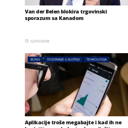
Van der Belen blokira trgovinski
sporazum sa Kanadom
Posted
12/07/2018
on
BIZNIS
STUDIRANJE U AUSTRIJI
TEHNOLOGIJA
Aplikacije troše megabajte i kad ih ne