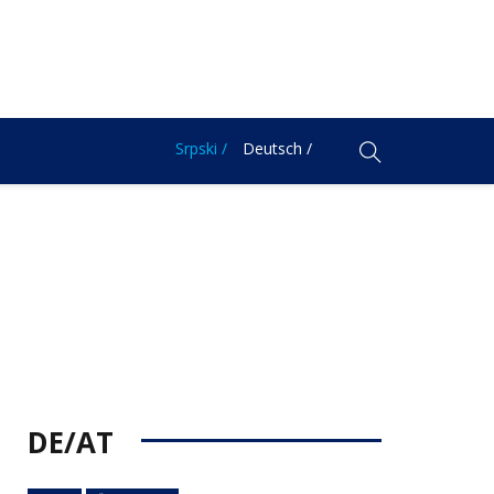
Srpski /
Deutsch /
DE/AT