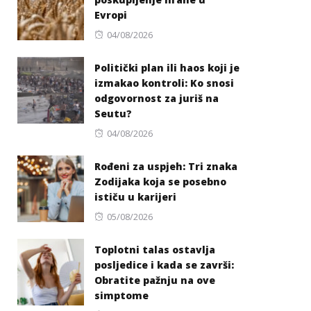
Evropi
Posted
04/08/2026
on
Politički plan ili haos koji je
izmakao kontroli: Ko snosi
odgovornost za juriš na
Seutu?
Posted
04/08/2026
on
Rođeni za uspjeh: Tri znaka
Zodijaka koja se posebno
ističu u karijeri
Posted
05/08/2026
on
Toplotni talas ostavlja
posljedice i kada se završi:
Obratite pažnju na ove
simptome