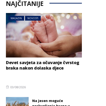
NAJČITANIJE
MAGAZIN
NOVOSTI
Devet savjeta za očuvanje čvrstog
braka nakon dolaska djece
Posted
03/08/2026
on
Na jesen moguće
poskupljenje hrane u