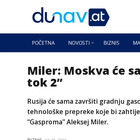
POČETNA
NOVOSTI
BIZNIS
MA
Miler: Moskva će sa
tok 2”
Rusija će sama završiti gradnju gaso
tehnološke prepreke koje bi zahtije
“Gasproma” Aleksej Miler.
BIZNIS