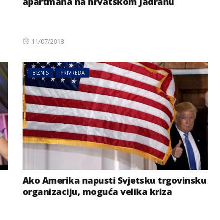
apartmana na hrvatskom Jadranu
Posted
11/07/2018
on
BIZNIS
PRIVREDA
Ako Amerika napusti Svjetsku trgovinsku
organizaciju, moguća velika kriza