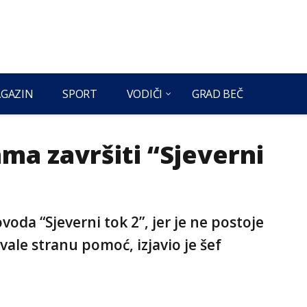
GAZIN
SPORT
VODIČI
GRAD BEČ
ma završiti “Sjeverni
voda “Sjeverni tok 2”, jer je ne postoje
vale stranu pomoć, izjavio je šef