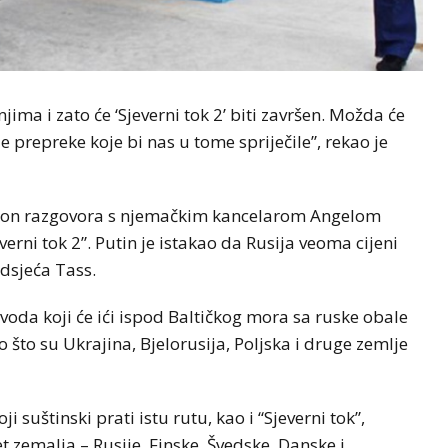
jima i zato će ‘Sjeverni tok 2’ biti završen. Možda će
e prepreke koje bi nas u tome spriječile”, rekao je
nakon razgovora s njemačkim kancelarom Angelom
erni tok 2”. Putin je istakao da Rusija veoma cijeni
dsjeća Tass.
voda koji će ići ispod Baltičkog mora sa ruske obale
 što su Ukrajina, Bjelorusija, Poljska i druge zemlje
i suštinski prati istu rutu, kao i “Sjeverni tok”,
t zemalja – Rusije, Finske, Švedske, Danske i