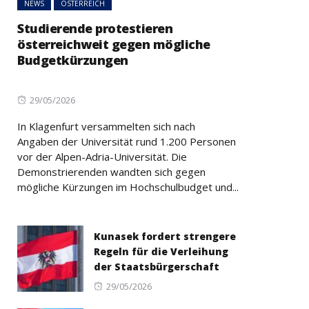
NEWS
ÖSTERREICH
Studierende protestieren
österreichweit gegen mögliche
Budgetkürzungen
Posted
29/05/2026
on
In Klagenfurt versammelten sich nach
Angaben der Universität rund 1.200 Personen
vor der Alpen-Adria-Universität. Die
Demonstrierenden wandten sich gegen
mögliche Kürzungen im Hochschulbudget und...
Kunasek fordert strengere
Regeln für die Verleihung
der Staatsbürgerschaft
Posted
29/05/2026
on