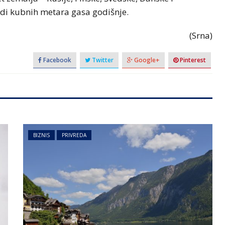
rdi kubnih metara gasa godišnje.
(Srna)
Facebook
Twitter
Google+
Pinterest
BIZNIS
PRIVREDA