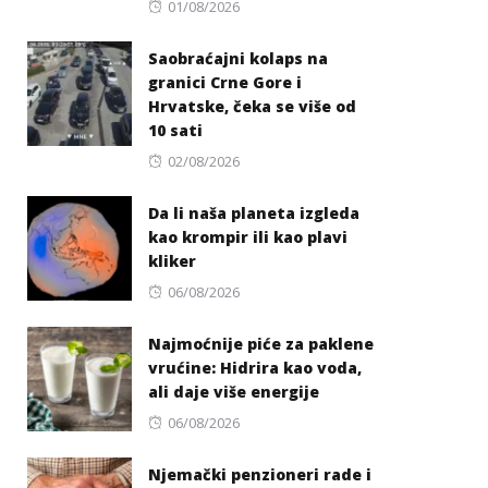
Posted
01/08/2026
on
Saobraćajni kolaps na
granici Crne Gore i
Hrvatske, čeka se više od
10 sati
Posted
02/08/2026
on
Da li naša planeta izgleda
kao krompir ili kao plavi
kliker
Posted
06/08/2026
on
Najmoćnije piće za paklene
vrućine: Hidrira kao voda,
ali daje više energije
Posted
06/08/2026
on
Njemački penzioneri rade i