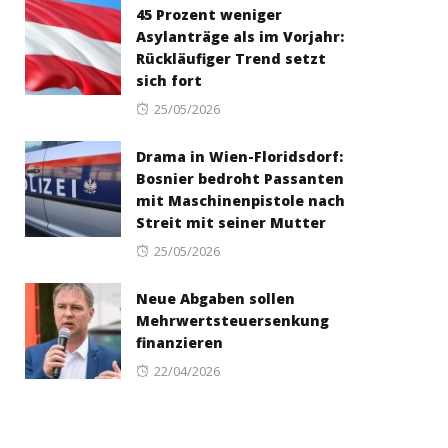
45 Prozent weniger
Asylanträge als im Vorjahr:
Rückläufiger Trend setzt
sich fort
Posted
25/05/2026
on
Drama in Wien-Floridsdorf:
Bosnier bedroht Passanten
mit Maschinenpistole nach
Streit mit seiner Mutter
Posted
25/05/2026
on
Neue Abgaben sollen
Mehrwertsteuersenkung
finanzieren
Posted
22/04/2026
on