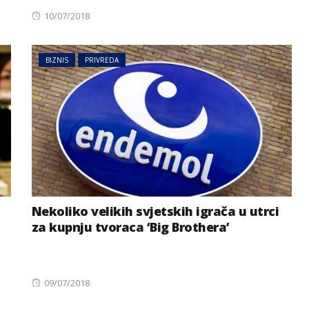
Posted
10/07/2018
on
BIZNIS
PRIVREDA
Nekoliko velikih svjetskih igrača u utrci
za kupnju tvoraca ‘Big Brothera’
Posted
09/07/2018
on