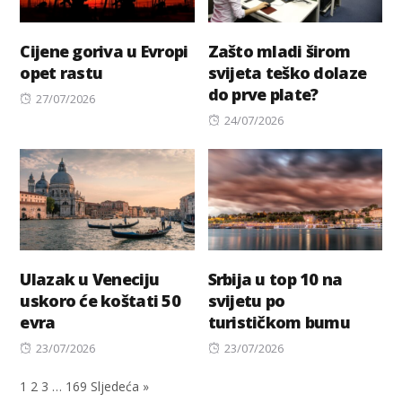
Cijene goriva u Evropi
Zašto mladi širom
opet rastu
svijeta teško dolaze
do prve plate?
Posted
27/07/2026
on
Posted
24/07/2026
on
Ulazak u Veneciju
Srbija u top 10 na
uskoro će koštati 50
svijetu po
evra
turističkom bumu
Posted
Posted
23/07/2026
23/07/2026
on
on
1
2
3
…
169
Sljedeća »