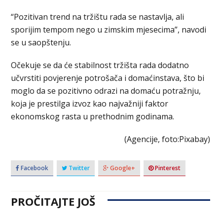
“Pozitivan trend na tržištu rada se nastavlja, ali
sporijim tempom nego u zimskim mjesecima”, navodi
se u saopštenju.
Očekuje se da će stabilnost tržišta rada dodatno
učvrstiti povjerenje potrošača i domaćinstava, što bi
moglo da se pozitivno odrazi na domaću potražnju,
koja je prestilga izvoz kao najvažniji faktor
ekonomskog rasta u prethodnim godinama.
(Agencije, foto:Pixabay)
Facebook
Twitter
Google+
Pinterest
PROČITAJTE JOŠ