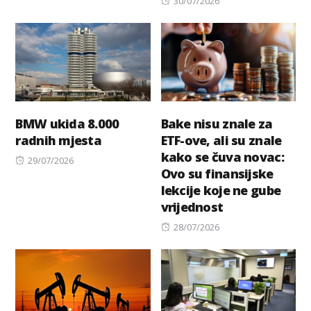
30/07/2026
on
BMW ukida 8.000
Bake nisu znale za
radnih mjesta
ETF-ove, ali su znale
kako se čuva novac:
Posted
29/07/2026
Ovo su finansijske
on
lekcije koje ne gube
vrijednost
Posted
28/07/2026
on