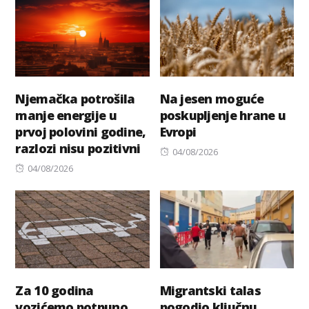
Njemačka potrošila
Na jesen moguće
manje energije u
poskupljenje hrane u
prvoj polovini godine,
Evropi
razlozi nisu pozitivni
Posted
04/08/2026
Posted
on
04/08/2026
on
Za 10 godina
Migrantski talas
vozićemo potpuno
pogodio ključnu