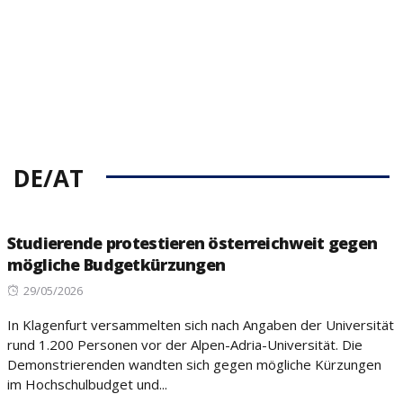
DE/AT
Studierende protestieren österreichweit gegen
mögliche Budgetkürzungen
Posted
29/05/2026
on
In Klagenfurt versammelten sich nach Angaben der Universität
rund 1.200 Personen vor der Alpen-Adria-Universität. Die
Demonstrierenden wandten sich gegen mögliche Kürzungen
im Hochschulbudget und...