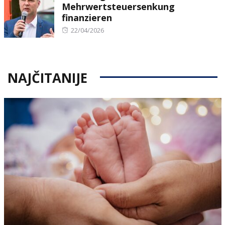
Mehrwertsteuersenkung
finanzieren
Posted
22/04/2026
on
NAJČITANIJE