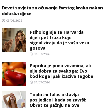
Devet savjeta za očuvanje čvrstog braka nakon
dolaska djece
Posted
03/08/2026
on
Psihologinja sa Harvarda
dijeli pet fraza koje
signaliziraju da je vaša veza
gotova
Posted
31/07/2026
on
Paprika je puna vitamina, ali
nije dobra za svakoga: Evo
kod koga ipak izaziva tegobe
Posted
31/07/2026
on
Toplotni talas ostavlja
posljedice i kada se završi:
Obratite pažnju na ove