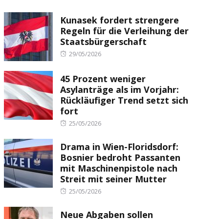
Kunasek fordert strengere
Regeln für die Verleihung der
Staatsbürgerschaft
Posted
29/05/2026
on
45 Prozent weniger
Asylanträge als im Vorjahr:
Rückläufiger Trend setzt sich
fort
Posted
25/05/2026
on
Drama in Wien-Floridsdorf:
Bosnier bedroht Passanten
mit Maschinenpistole nach
Streit mit seiner Mutter
Posted
25/05/2026
on
Neue Abgaben sollen