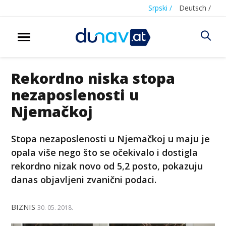
Srpski /
Deutsch /
Rekordno niska stopa
nezaposlenosti u
Njemačkoj
Stopa nezaposlenosti u Njemačkoj u maju je
opala više nego što se očekivalo i dostigla
rekordno nizak novo od 5,2 posto, pokazuju
danas objavljeni zvanični podaci.
BIZNIS
30. 05. 2018.