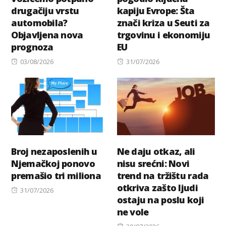
drugačiju vrstu
kapiju Evrope: Šta
automobila?
znači kriza u Seuti za
Objavljena nova
trgovinu i ekonomiju
prognoza
EU
Posted
Posted
03/08/2026
31/07/2026
on
on
Broj nezaposlenih u
Ne daju otkaz, ali
Njemačkoj ponovo
nisu srećni: Novi
premašio tri miliona
trend na tržištu rada
otkriva zašto ljudi
Posted
31/07/2026
ostaju na poslu koji
on
ne vole
Posted