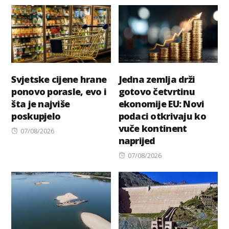
Svjetske cijene hrane
Jedna zemlja drži
ponovo porasle, evo i
gotovo četvrtinu
šta je najviše
ekonomije EU: Novi
poskupjelo
podaci otkrivaju ko
vuče kontinent
Posted
07/08/2026
naprijed
on
Posted
07/08/2026
on