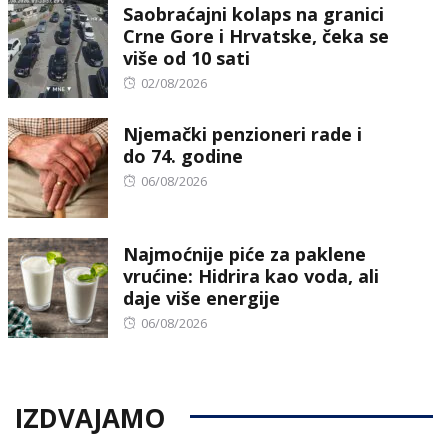
Saobraćajni kolaps na granici
Crne Gore i Hrvatske, čeka se
više od 10 sati
Posted
02/08/2026
on
Njemački penzioneri rade i
do 74. godine
Posted
06/08/2026
on
Najmoćnije piće za paklene
vrućine: Hidrira kao voda, ali
daje više energije
Posted
06/08/2026
on
IZDVAJAMO