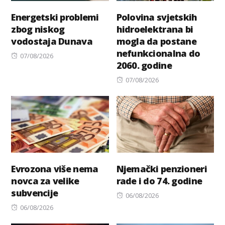
Energetski problemi
Polovina svjetskih
zbog niskog
hidroelektrana bi
vodostaja Dunava
mogla da postane
nefunkcionalna do
Posted
07/08/2026
2060. godine
on
Posted
07/08/2026
on
Evrozona više nema
Njemački penzioneri
novca za velike
rade i do 74. godine
subvencije
Posted
06/08/2026
Posted
on
06/08/2026
on