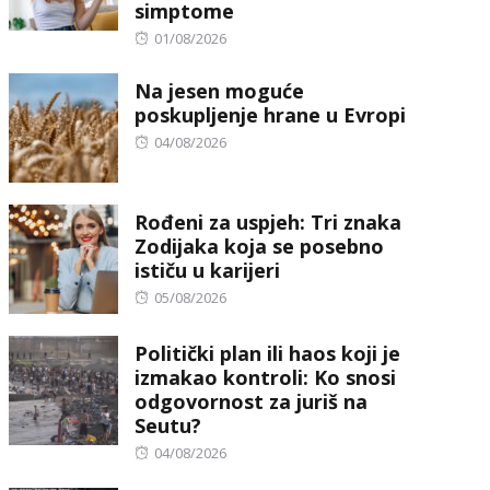
simptome
Posted
01/08/2026
on
Na jesen moguće
poskupljenje hrane u Evropi
Posted
04/08/2026
on
Rođeni za uspjeh: Tri znaka
Zodijaka koja se posebno
ističu u karijeri
Posted
05/08/2026
on
Politički plan ili haos koji je
izmakao kontroli: Ko snosi
odgovornost za juriš na
Seutu?
Posted
04/08/2026
on