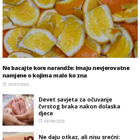
Ne bacajte kore narandže: Imaju nevjerovatne
namjene o kojima malo ko zna
Posted
30/07/2026
on
Devet savjeta za očuvanje
čvrstog braka nakon dolaska
djece
Posted
03/08/2026
on
Ne daju otkaz, ali nisu srećni: