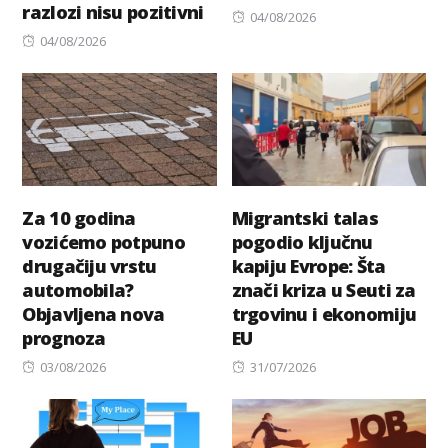
razlozi nisu pozitivni
Posted
04/08/2026
Posted
on
04/08/2026
on
Za 10 godina
Migrantski talas
vozićemo potpuno
pogodio ključnu
drugačiju vrstu
kapiju Evrope: Šta
automobila?
znači kriza u Seuti za
Objavljena nova
trgovinu i ekonomiju
prognoza
EU
Posted
Posted
03/08/2026
31/07/2026
on
on