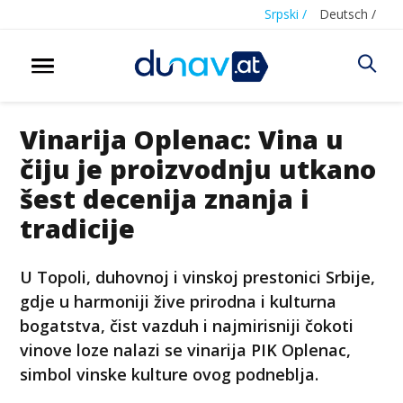
Srpski /
Deutsch /
Vinarija Oplenac: Vina u
čiju je proizvodnju utkano
šest decenija znanja i
tradicije
U Topoli, duhovnoj i vinskoj prestonici Srbije,
gdje u harmoniji žive prirodna i kulturna
bogatstva, čist vazduh i najmirisniji čokoti
vinove loze nalazi se vinarija PIK Oplenac,
simbol vinske kulture ovog podneblja.