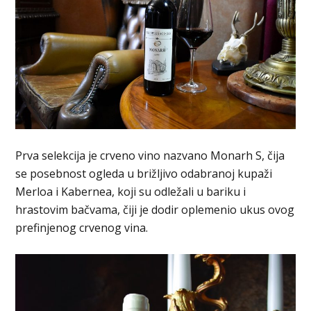
Prva selekcija je crveno vino nazvano Monarh S, čija
se posebnost ogleda u brižljivo odabranoj kupaži
Merloa i Kabernea, koji su odležali u bariku i
hrastovim bačvama, čiji je dodir oplemenio ukus ovog
prefinjenog crvenog vina.