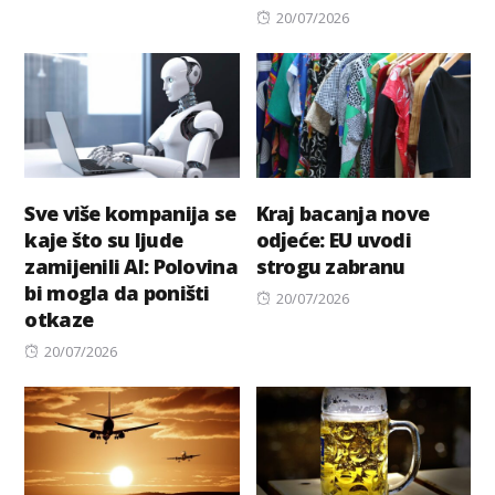
Posted
20/07/2026
on
Sve više kompanija se
Kraj bacanja nove
kaje što su ljude
odјeće: EU uvodi
zamijenili AI: Polovina
strogu zabranu
bi mogla da poništi
Posted
20/07/2026
otkaze
on
Posted
20/07/2026
on