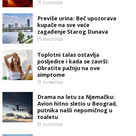
Posted
31/07/2026
on
Previše urina: Beč upozorava
kupače na sve veće
zagađenje Starog Dunava
Posted
30/07/2026
on
Toplotni talas ostavlja
posljedice i kada se završi:
Obratite pažnju na ove
simptome
Posted
01/08/2026
on
Drama na letu za Njemačku:
Avion hitno sletio u Beograd,
putnika našli nepomičnog u
toaletu
Posted
31/07/2026
on