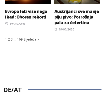
Evropa leti više nego
Austrijanci sve manje
ikad: Oboren rekord
piju pivo: Potrošnja
pala za četvrtinu
Posted
19/07/2026
on
Posted
19/07/2026
on
1
2
3
…
169
Sljedeća »
DE/AT