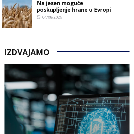
Na jesen moguće
poskupljenje hrane u Evropi
Posted
04/08/2026
on
IZDVAJAMO