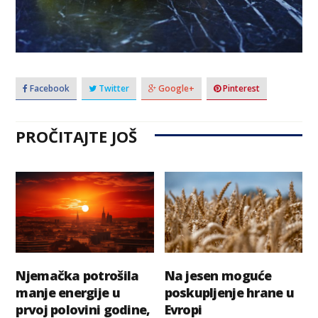
Facebook
Twitter
Google+
Pinterest
PROČITAJTE JOŠ
Njemačka potrošila
Na jesen moguće
manje energije u
poskupljenje hrane u
prvoj polovini godine,
Evropi