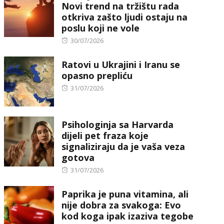
Novi trend na tržištu rada
otkriva zašto ljudi ostaju na
poslu koji ne vole
Posted
30/07/2026
on
Ratovi u Ukrajini i Iranu se
opasno prepliću
Posted
31/07/2026
on
Psihologinja sa Harvarda
dijeli pet fraza koje
signaliziraju da je vaša veza
gotova
Posted
31/07/2026
on
Paprika je puna vitamina, ali
nije dobra za svakoga: Evo
kod koga ipak izaziva tegobe