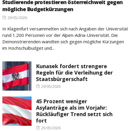
Studierende protestieren österreichweit gegen
mögliche Budgetkürzungen
Posted
29/05/2026
on
In Klagenfurt versammelten sich nach Angaben der Universität
rund 1.200 Personen vor der Alpen-Adria-Universität. Die
Demonstrierenden wandten sich gegen mögliche Kürzungen
im Hochschulbudget und...
Kunasek fordert strengere
Regeln für die Verleihung der
Staatsbürgerschaft
Posted
29/05/2026
on
45 Prozent weniger
Asylanträge als im Vorjahr:
Rückläufiger Trend setzt sich
fort
Posted
25/05/2026