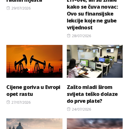
kako se čuva novac:
Posted
29/07/2026
Ovo su finansijske
on
lekcije koje ne gube
vrijednost
Posted
28/07/2026
on
Cijene goriva u Evropi
Zašto mladi širom
opet rastu
svijeta teško dolaze
do prve plate?
Posted
27/07/2026
on
Posted
24/07/2026
on