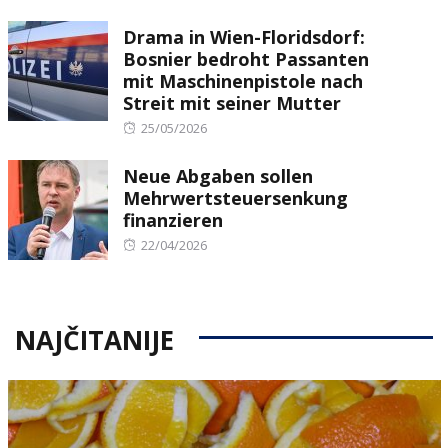
on
Drama in Wien-Floridsdorf:
Bosnier bedroht Passanten
mit Maschinenpistole nach
Streit mit seiner Mutter
Posted
25/05/2026
on
Neue Abgaben sollen
Mehrwertsteuersenkung
finanzieren
Posted
22/04/2026
on
NAJČITANIJE