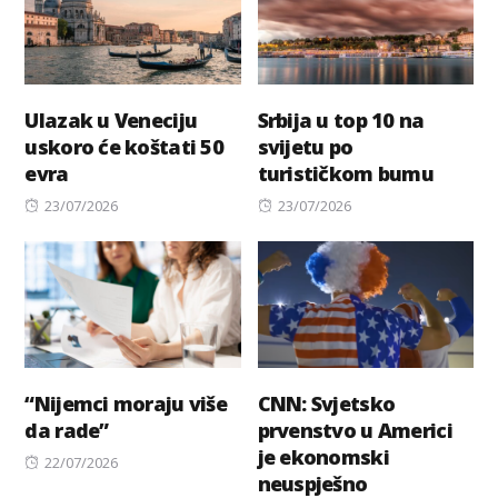
Ulazak u Veneciju
Srbija u top 10 na
uskoro će koštati 50
svijetu po
evra
turističkom bumu
Posted
Posted
23/07/2026
23/07/2026
on
on
“Nijemci moraju više
CNN: Svjetsko
da rade”
prvenstvo u Americi
je ekonomski
Posted
22/07/2026
neuspješno
on