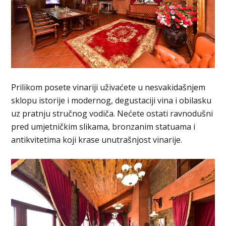
Prilikom posete vinariji uživaćete u nesvakidašnjem
sklopu istorije i modernog, degustaciji vina i obilasku
uz pratnju stručnog vodiča. Nećete ostati ravnodušni
pred umjetničkim slikama, bronzanim statuama i
antikvitetima koji krase unutrašnjost vinarije.