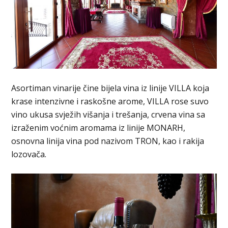
Asortiman vinarije čine bijela vina iz linije VILLA koja
krase intenzivne i raskošne arome, VILLA rose suvo
vino ukusa svježih višanja i trešanja, crvena vina sa
izraženim voćnim aromama iz linije MONARH,
osnovna linija vina pod nazivom TRON, kao i rakija
lozovača.