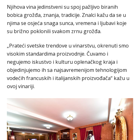
Njihova vina jedinstveni su spoj pažljivo biranih
bobica grožđa, znanja, tradicije. Znalci kažu da se u
njima se osjeća snaga sunca, vremena i ljubavi koje
su brižno poklonili svakom zrnu grožđa.
„Prateći svetske trendove u vinarstvu, okrenuti smo
visokim standardima proizvodnje. Čuvamo i
negujemo iskustvo i kulturu oplenačkog kraja i
objedinjujemo ih sa najsavremenijom tehnologijom
vodećih francuskih i italijanskih proizvođača“ kažu u
ovoj vinariji.