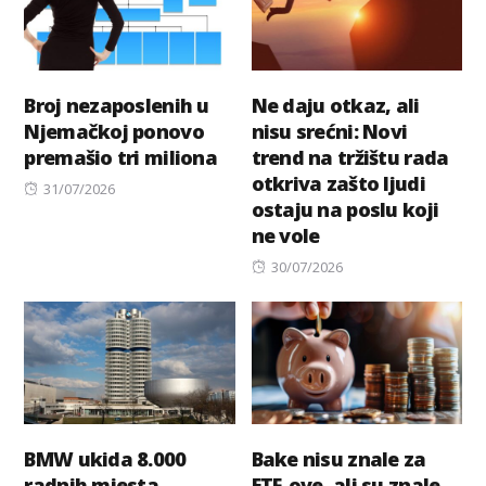
Broj nezaposlenih u
Ne daju otkaz, ali
Njemačkoj ponovo
nisu srećni: Novi
premašio tri miliona
trend na tržištu rada
otkriva zašto ljudi
Posted
31/07/2026
ostaju na poslu koji
on
ne vole
Posted
30/07/2026
on
BMW ukida 8.000
Bake nisu znale za
radnih mjesta
ETF-ove, ali su znale