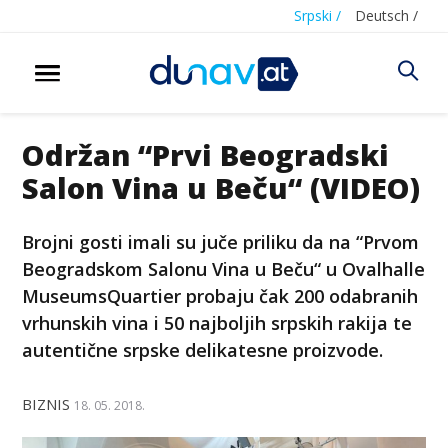
Srpski /
Deutsch /
Održan “Prvi Beogradski
Salon Vina u Beču“ (VIDEO)
Brojni gosti imali su juče priliku da na “Prvom
Beogradskom Salonu Vina u Beču“ u Ovalhalle
MuseumsQuartier probaju čak 200 odabranih
vrhunskih vina i 50 najboljih srpskih rakija te
autentične srpske delikatesne proizvode.
BIZNIS
18. 05. 2018.