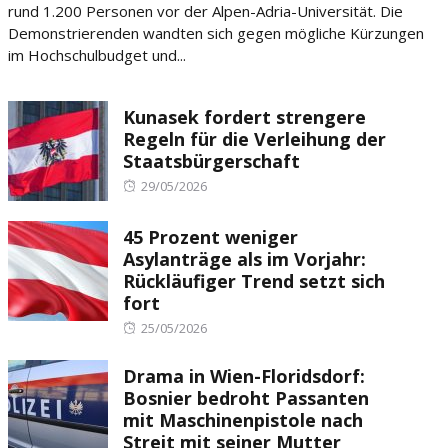
rund 1.200 Personen vor der Alpen-Adria-Universität. Die
Demonstrierenden wandten sich gegen mögliche Kürzungen
im Hochschulbudget und...
Kunasek fordert strengere
Regeln für die Verleihung der
Staatsbürgerschaft
Posted
29/05/2026
on
45 Prozent weniger
Asylanträge als im Vorjahr:
Rückläufiger Trend setzt sich
fort
Posted
25/05/2026
on
Drama in Wien-Floridsdorf:
Bosnier bedroht Passanten
mit Maschinenpistole nach
Streit mit seiner Mutter