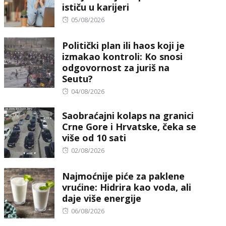
ističu u karijeri
Posted
05/08/2026
on
Politički plan ili haos koji je
izmakao kontroli: Ko snosi
odgovornost za juriš na
Seutu?
Posted
04/08/2026
on
Saobraćajni kolaps na granici
Crne Gore i Hrvatske, čeka se
više od 10 sati
Posted
02/08/2026
on
Najmoćnije piće za paklene
vrućine: Hidrira kao voda, ali
daje više energije
Posted
06/08/2026
on