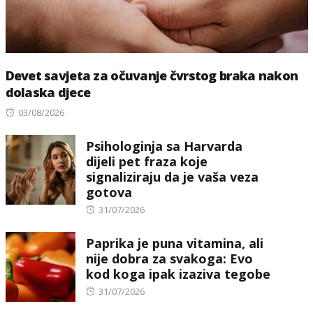
Devet savjeta za očuvanje čvrstog braka nakon
dolaska djece
Posted
03/08/2026
on
Psihologinja sa Harvarda
dijeli pet fraza koje
signaliziraju da je vaša veza
gotova
Posted
31/07/2026
on
Paprika je puna vitamina, ali
nije dobra za svakoga: Evo
kod koga ipak izaziva tegobe
Posted
31/07/2026
on