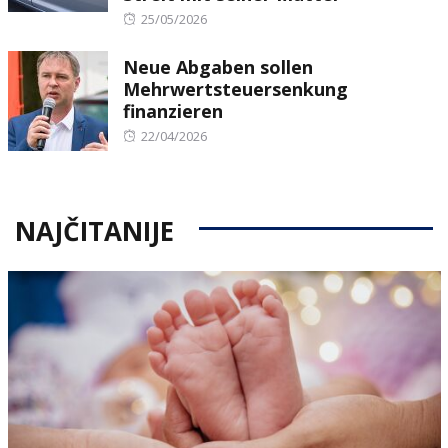
Posted
25/05/2026
on
Neue Abgaben sollen
Mehrwertsteuersenkung
finanzieren
Posted
22/04/2026
on
NAJČITANIJE