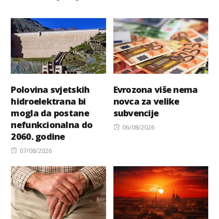
Polovina svjetskih
Evrozona više nema
hidroelektrana bi
novca za velike
mogla da postane
subvencije
nefunkcionalna do
Posted
06/08/2026
2060. godine
on
Posted
07/08/2026
on