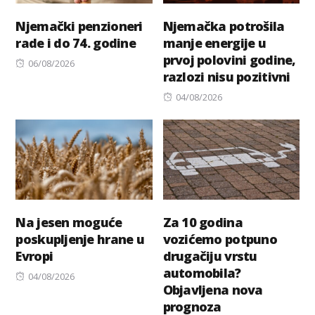
Njemački penzioneri
Njemačka potrošila
rade i do 74. godine
manje energije u
prvoj polovini godine,
Posted
06/08/2026
razlozi nisu pozitivni
on
Posted
04/08/2026
on
Na jesen moguće
Za 10 godina
poskupljenje hrane u
vozićemo potpuno
Evropi
drugačiju vrstu
automobila?
Posted
04/08/2026
Objavljena nova
on
prognoza