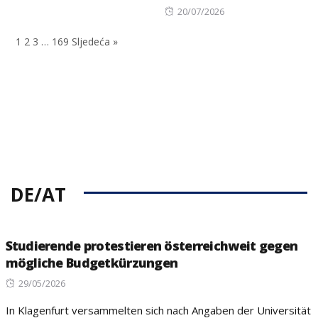
on
Posted
20/07/2026
on
1
2
3
…
169
Sljedeća »
DE/AT
Studierende protestieren österreichweit gegen
mögliche Budgetkürzungen
Posted
29/05/2026
on
In Klagenfurt versammelten sich nach Angaben der Universität