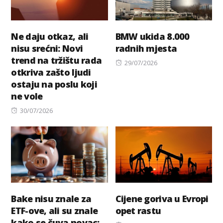
Ne daju otkaz, ali
BMW ukida 8.000
nisu srećni: Novi
radnih mjesta
trend na tržištu rada
Posted
29/07/2026
otkriva zašto ljudi
on
ostaju na poslu koji
ne vole
Posted
30/07/2026
on
Bake nisu znale za
Cijene goriva u Evropi
ETF-ove, ali su znale
opet rastu
kako se čuva novac: