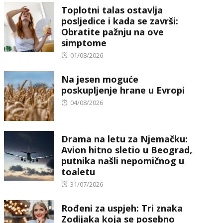
Toplotni talas ostavlja
posljedice i kada se završi:
Obratite pažnju na ove
simptome
Posted
01/08/2026
on
Na jesen moguće
poskupljenje hrane u Evropi
Posted
04/08/2026
on
Drama na letu za Njemačku:
Avion hitno sletio u Beograd,
putnika našli nepomičnog u
toaletu
Posted
31/07/2026
on
Rođeni za uspjeh: Tri znaka
Zodijaka koja se posebno