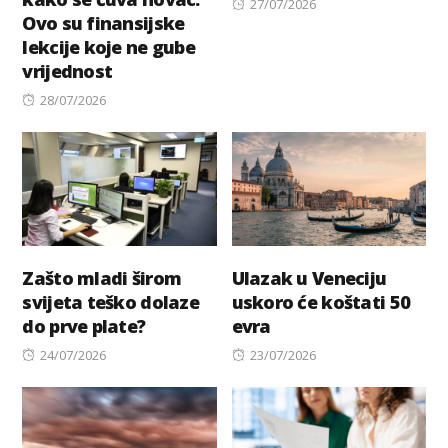
Posted
27/07/2026
Ovo su finansijske
on
lekcije koje ne gube
vrijednost
Posted
28/07/2026
on
Zašto mladi širom
Ulazak u Veneciju
svijeta teško dolaze
uskoro će koštati 50
do prve plate?
evra
Posted
Posted
24/07/2026
23/07/2026
on
on