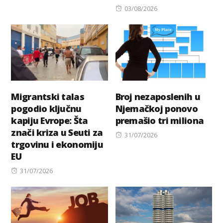
Posted
03/08/2026
on
Migrantski talas
Broj nezaposlenih u
pogodio ključnu
Njemačkoj ponovo
kapiju Evrope: Šta
premašio tri miliona
znači kriza u Seuti za
Posted
31/07/2026
trgovinu i ekonomiju
on
EU
Posted
31/07/2026
on