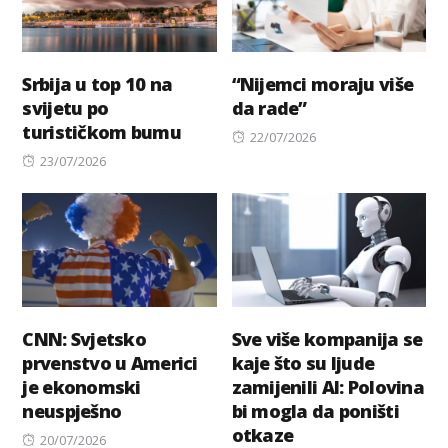
Srbija u top 10 na
“Nijemci moraju više
svijetu po
da rade”
turističkom bumu
Posted
22/07/2026
Posted
on
23/07/2026
on
CNN: Svjetsko
Sve više kompanija se
prvenstvo u Americi
kaje što su ljude
je ekonomski
zamijenili AI: Polovina
neuspješno
bi mogla da poništi
otkaze
Posted
20/07/2026