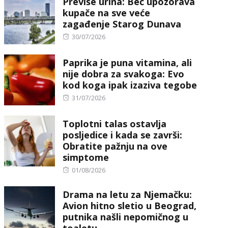
Previše urina: Beč upozorava
kupače na sve veće
zagađenje Starog Dunava
Posted
30/07/2026
on
Paprika je puna vitamina, ali
nije dobra za svakoga: Evo
kod koga ipak izaziva tegobe
Posted
31/07/2026
on
Toplotni talas ostavlja
posljedice i kada se završi:
Obratite pažnju na ove
simptome
Posted
01/08/2026
on
Drama na letu za Njemačku:
Avion hitno sletio u Beograd,
putnika našli nepomičnog u