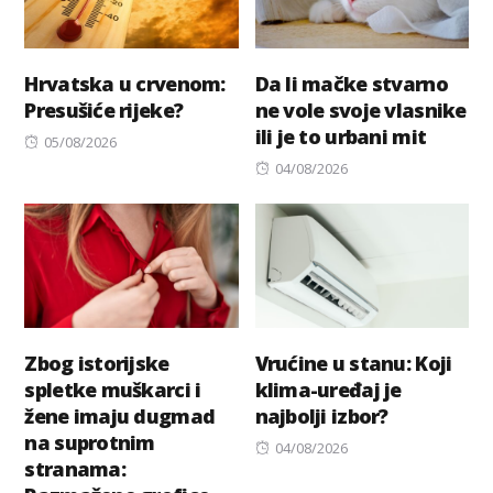
Hrvatska u crvenom:
Da li mačke stvarno
Presušiće rijeke?
ne vole svoje vlasnike
ili je to urbani mit
Posted
05/08/2026
on
Posted
04/08/2026
on
Zbog istorijske
Vrućine u stanu: Koji
spletke muškarci i
klima-uređaj je
žene imaju dugmad
najbolji izbor?
na suprotnim
Posted
04/08/2026
stranama:
on