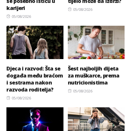
se posebno ističu u
tijelo može da izdrži?
karijeri
Posted
05/08/2026
Posted
on
05/08/2026
on
Djeca i razvod: Šta se
Šest najboljih dijeta
događa među braćom
za muškarce, prema
i sestrama nakon
nutricionistima
razvoda roditelja?
Posted
05/08/2026
Posted
on
05/08/2026
on