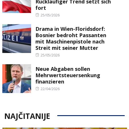
Rückläufiger Trend setzt sich
fort
Posted
25/05/2026
on
Drama in Wien-Floridsdorf:
Bosnier bedroht Passanten
mit Maschinenpistole nach
Streit mit seiner Mutter
Posted
25/05/2026
on
Neue Abgaben sollen
Mehrwertsteuersenkung
finanzieren
Posted
22/04/2026
on
NAJČITANIJE