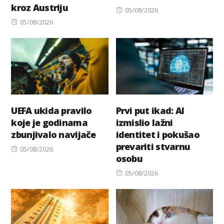
kroz Austriju
Posted
05/08/2026
Posted
on
05/08/2026
on
UEFA ukida pravilo
Prvi put ikad: AI
koje je godinama
izmislio lažni
zbunjivalo navijače
identitet i pokušao
prevariti stvarnu
Posted
05/08/2026
osobu
on
Posted
05/08/2026
on