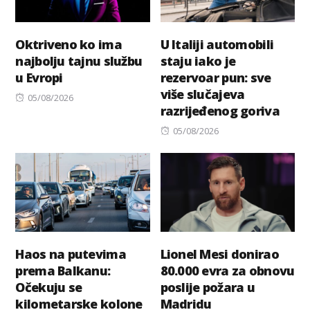
Oktriveno ko ima
U Italiji automobili
najbolju tajnu službu
staju iako je
u Evropi
rezervoar pun: sve
više slučajeva
Posted
05/08/2026
razrijeđenog goriva
on
Posted
05/08/2026
on
Haos na putevima
Lionel Mesi donirao
prema Balkanu:
80.000 evra za obnovu
Očekuju se
poslije požara u
kilometarske kolone
Madridu