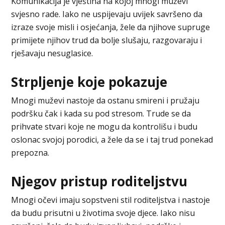
Komunikacija je vještina na kojoj mnogi muževi
svjesno rade. Iako ne uspijevaju uvijek savršeno da
izraze svoje misli i osjećanja, žele da njihove supruge
primijete njihov trud da bolje slušaju, razgovaraju i
rješavaju nesuglasice.
Strpljenje koje pokazuje
Mnogi muževi nastoje da ostanu smireni i pružaju
podršku čak i kada su pod stresom. Trude se da
prihvate stvari koje ne mogu da kontrolišu i budu
oslonac svojoj porodici, a žele da se i taj trud ponekad
prepozna.
Njegov pristup roditeljstvu
Mnogi očevi imaju sopstveni stil roditeljstva i nastoje
da budu prisutni u životima svoje djece. Iako nisu