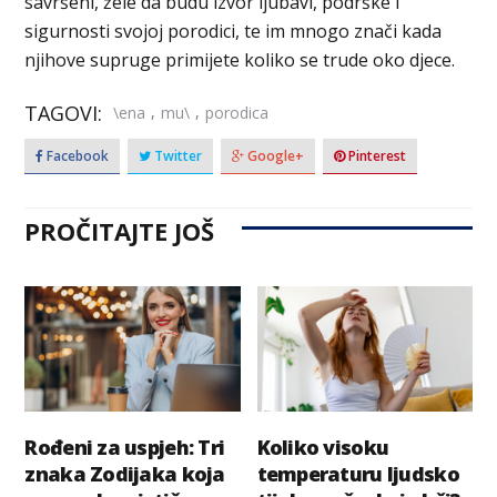
savršeni, žele da budu izvor ljubavi, podrške i
sigurnosti svojoj porodici, te im mnogo znači kada
njihove supruge primijete koliko se trude oko djece.
TAGOVI:
,
,
\ena
mu\
porodica
Facebook
Twitter
Google+
Pinterest
PROČITAJTE JOŠ
Rođeni za uspjeh: Tri
Koliko visoku
znaka Zodijaka koja
temperaturu ljudsko