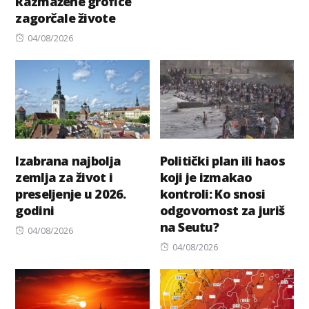
Razmažene grofice
zagorčale živote
Posted
04/08/2026
on
Izabrana najbolja
Politički plan ili haos
zemlja za život i
koji je izmakao
preseljenje u 2026.
kontroli: Ko snosi
godini
odgovornost za juriš
na Seutu?
Posted
04/08/2026
on
Posted
04/08/2026
on