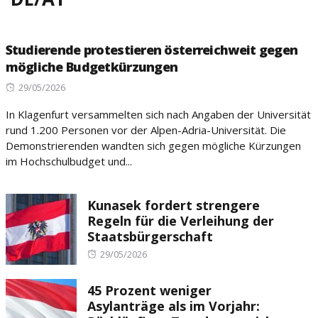
Studierende protestieren österreichweit gegen
mögliche Budgetkürzungen
Posted
29/05/2026
on
In Klagenfurt versammelten sich nach Angaben der Universität
rund 1.200 Personen vor der Alpen-Adria-Universität. Die
Demonstrierenden wandten sich gegen mögliche Kürzungen
im Hochschulbudget und...
Kunasek fordert strengere
Regeln für die Verleihung der
Staatsbürgerschaft
Posted
29/05/2026
on
45 Prozent weniger
Asylanträge als im Vorjahr: