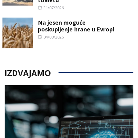
toaletu
Posted
31/07/2026
on
Na jesen moguće
poskupljenje hrane u Evropi
Posted
04/08/2026
on
IZDVAJAMO