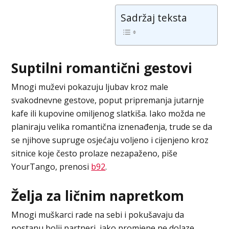
Sadržaj teksta
Suptilni romantični gestovi
Mnogi muževi pokazuju ljubav kroz male
svakodnevne gestove, poput pripremanja jutarnje
kafe ili kupovine omiljenog slatkiša. Iako možda ne
planiraju velika romantična iznenađenja, trude se da
se njihove supruge osjećaju voljeno i cijenjeno kroz
sitnice koje često prolaze nezapaženo, piše
YourTango, prenosi
b92
.
Želja za ličnim napretkom
Mnogi muškarci rade na sebi i pokušavaju da
postanu bolji partneri, iako promjene ne dolaze