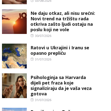
Posted
03/08/2026
on
Ne daju otkaz, ali nisu srećni:
Novi trend na tržištu rada
otkriva zašto ljudi ostaju na
poslu koji ne vole
Posted
30/07/2026
on
Ratovi u Ukrajini i Iranu se
opasno prepliću
Posted
31/07/2026
on
Psihologinja sa Harvarda
dijeli pet fraza koje
signaliziraju da je vaša veza
gotova
Posted
31/07/2026
on