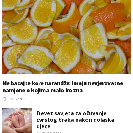
Ne bacajte kore narandže: Imaju nevjerovatne
namjene o kojima malo ko zna
Posted
30/07/2026
on
Devet savjeta za očuvanje
čvrstog braka nakon dolaska
djece