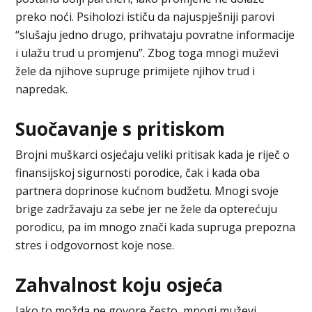
preko noći. Psiholozi ističu da najuspješniji parovi
“slušaju jedno drugo, prihvataju povratne informacije
i ulažu trud u promjenu”. Zbog toga mnogi muževi
žele da njihove supruge primijete njihov trud i
napredak.
Suočavanje s pritiskom
Brojni muškarci osjećaju veliki pritisak kada je riječ o
finansijskoj sigurnosti porodice, čak i kada oba
partnera doprinose kućnom budžetu. Mnogi svoje
brige zadržavaju za sebe jer ne žele da opterećuju
porodicu, pa im mnogo znači kada supruga prepozna
stres i odgovornost koje nose.
Zahvalnost koju osjeća
Iako to možda ne govore često, mnogi muževi