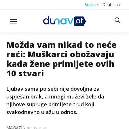
Srpski /
Deutsch /
Možda vam nikad to neće
reći: Muškarci obožavaju
kada žene primijete ovih
10 stvari
Ljubav sama po sebi nije dovoljna za
uspješan brak, a mnogi muževi žele da
njihove supruge primijete trud koji
svakodnevno ulažu u odnos.
MAGAZIN
07. 06. 2026.