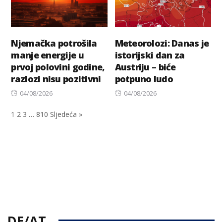
Njemačka potrošila
Meteorolozi: Danas je
manje energije u
istorijski dan za
prvoj polovini godine,
Austriju – biće
razlozi nisu pozitivni
potpuno ludo
Posted
Posted
04/08/2026
04/08/2026
on
on
1
2
3
…
810
Sljedeća »
DE/AT