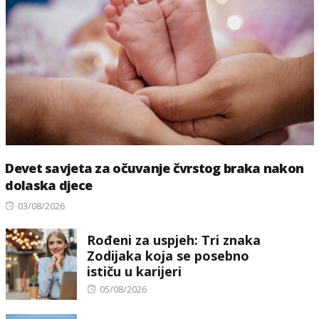
Devet savjeta za očuvanje čvrstog braka nakon
dolaska djece
Posted
03/08/2026
on
Rođeni za uspjeh: Tri znaka
Zodijaka koja se posebno
ističu u karijeri
Posted
05/08/2026
on