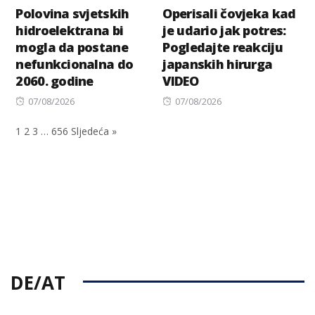
Polovina svjetskih
Operisali čovjeka kad
hidroelektrana bi
je udario jak potres:
mogla da postane
Pogledajte reakciju
nefunkcionalna do
japanskih hirurga
2060. godine
VIDEO
Posted
Posted
07/08/2026
07/08/2026
on
on
1
2
3
…
656
Sljedeća »
DE/AT