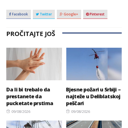
Facebook
Twitter
Google+
Pinterest
PROČITAJTE JOŠ
Da li bi trebalo da
Bjesne požari u Srbiji –
prestanete da
najteže u Deliblatskoj
pucketate prstima
peščari
Posted
Posted
09/08/2026
09/08/2026
on
on