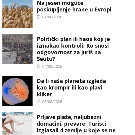
Na jesen moguće
poskupljenje hrane u Evropi
Posted
04/08/2026
on
Politički plan ili haos koji je
izmakao kontroli: Ko snosi
odgovornost za juriš na
Seutu?
Posted
04/08/2026
on
Da li naša planeta izgleda
kao krompir ili kao plavi
kliker
Posted
06/08/2026
on
Prljave plaže, neljubazni
domaćini, prevare: Turisti
izglasali 4 zemlje u koje se ne