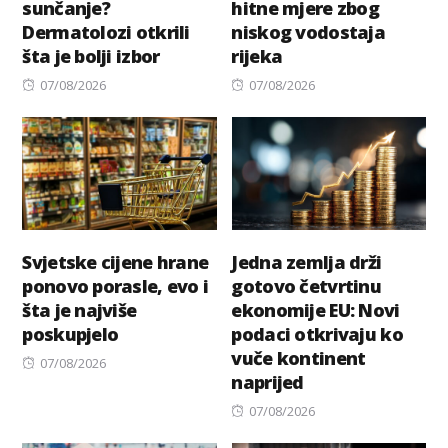
sunčanje?
hitne mjere zbog
Dermatolozi otkrili
niskog vodostaja
šta je bolji izbor
rijeka
Posted
Posted
07/08/2026
07/08/2026
on
on
Svjetske cijene hrane
Jedna zemlja drži
ponovo porasle, evo i
gotovo četvrtinu
šta je najviše
ekonomije EU: Novi
poskupjelo
podaci otkrivaju ko
vuče kontinent
Posted
07/08/2026
naprijed
on
Posted
07/08/2026
on