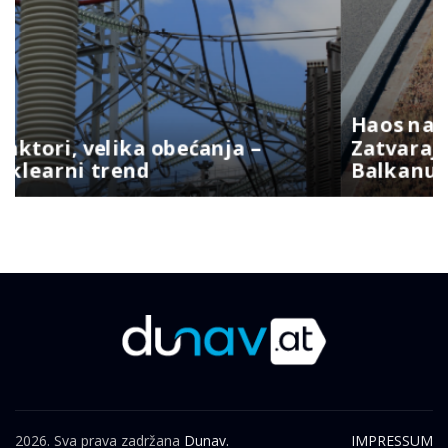
Haos na A3 u Njemačkoj:
Zatvaraju se trake i izlazi ka
Balkanu
2026. Sva prava zadržana
Dunav.
IMPRESSUM