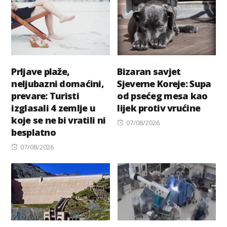
Prljave plaže,
Bizaran savjet
neljubazni domaćini,
Sjeverne Koreje: Supa
prevare: Turisti
od psećeg mesa kao
izglasali 4 zemlje u
lijek protiv vrućine
koje se ne bi vratili ni
Posted
07/08/2026
besplatno
on
Posted
07/08/2026
on