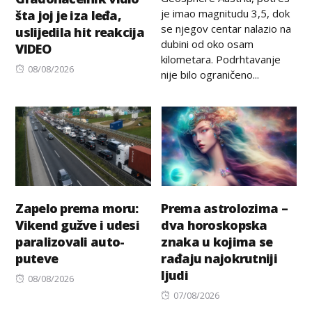
je imao magnitudu 3,5, dok
šta joj je iza leđa,
se njegov centar nalazio na
uslijedila hit reakcija
dubini od oko osam
VIDEO
kilometara. Podrhtavanje
Posted
08/08/2026
nije bilo ograničeno...
on
Zapelo prema moru:
Prema astrolozima –
Vikend gužve i udesi
dva horoskopska
paralizovali auto-
znaka u kojima se
puteve
rađaju najokrutniji
ljudi
Posted
08/08/2026
on
Posted
07/08/2026
on