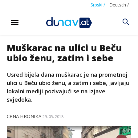
Srpski /
Deutsch /
Muškarac na ulici u Beču
ubio ženu, zatim i sebe
Usred bijela dana muškarac je na prometnoj
ulici u Beču ubio ženu, a zatim i sebe, javljaju
lokalni mediji pozivajući se na izjave
svjedoka.
CRNA HRONIKA
29. 05. 2018.