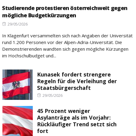
Studierende protestieren österreichweit gegen
mögliche Budgetkürzungen
Posted
29/05/2026
on
In Klagenfurt versammelten sich nach Angaben der Universität
rund 1.200 Personen vor der Alpen-Adria-Universität. Die
Demonstrierenden wandten sich gegen mögliche Kürzungen
im Hochschulbudget und...
Kunasek fordert strengere
Regeln für die Verleihung der
Staatsbürgerschaft
Posted
29/05/2026
on
45 Prozent weniger
Asylanträge als im Vorjahr:
Rückläufiger Trend setzt sich
fort