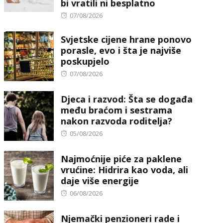
bi vratili ni besplatno
Posted
07/08/2026
on
Svjetske cijene hrane ponovo
porasle, evo i šta je najviše
poskupjelo
Posted
07/08/2026
on
Djeca i razvod: Šta se događa
među braćom i sestrama
nakon razvoda roditelja?
Posted
05/08/2026
on
Najmoćnije piće za paklene
vrućine: Hidrira kao voda, ali
daje više energije
Posted
06/08/2026
on
Njemački penzioneri rade i