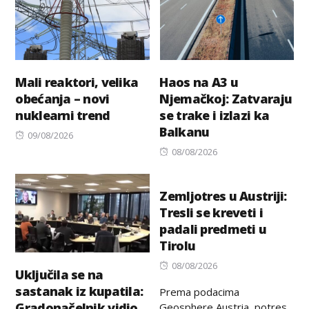
Mali reaktori, velika
Haos na A3 u
obećanja – novi
Njemačkoj: Zatvaraju
nuklearni trend
se trake i izlazi ka
Balkanu
Posted
09/08/2026
on
Posted
08/08/2026
on
Zemljotres u Austriji:
Tresli se kreveti i
padali predmeti u
Tirolu
Posted
08/08/2026
Uključila se na
on
sastanak iz kupatila:
Prema podacima
Gradonačelnik vidio
Geosphere Austria, potres