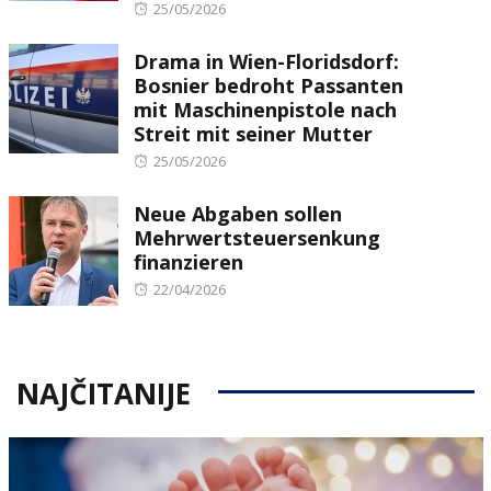
Posted
25/05/2026
on
Drama in Wien-Floridsdorf:
Bosnier bedroht Passanten
mit Maschinenpistole nach
Streit mit seiner Mutter
Posted
25/05/2026
on
Neue Abgaben sollen
Mehrwertsteuersenkung
finanzieren
Posted
22/04/2026
on
NAJČITANIJE