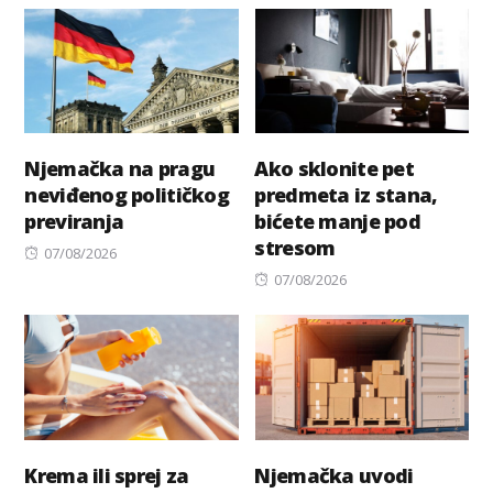
Njemačka na pragu
Ako sklonite pet
neviđenog političkog
predmeta iz stana,
previranja
bićete manje pod
stresom
Posted
07/08/2026
on
Posted
07/08/2026
on
Krema ili sprej za
Njemačka uvodi