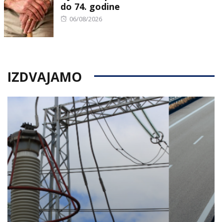
do 74. godine
Posted
06/08/2026
on
IZDVAJAMO