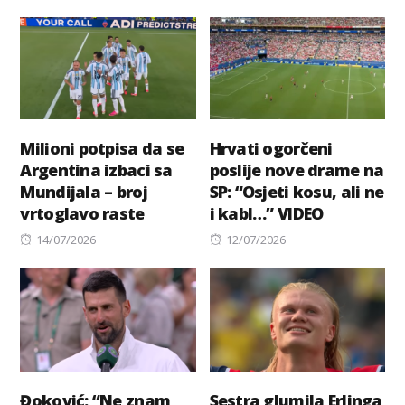
on
Milioni potpisa da se
Hrvati ogorčeni
Argentina izbaci sa
poslije nove drame na
Mundijala – broj
SP: “Osjeti kosu, ali ne
vrtoglavo raste
i kabl…” VIDEO
Posted
Posted
14/07/2026
12/07/2026
on
on
Đoković: “Ne znam
Sestra glumila Erlinga