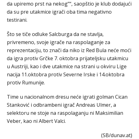
da upiremo prst na nekog”“, saopštio je klub dodajući
da su pre utakmice igrači oba tima negativno
testirani.
Što se tiče odluke Salcburga da ne stavlja,
privremeno, svoje igrače na raspolaganje za
reprezentaciju, to znači da niko iz Red Bula neće moći
da igra protiv Grčke 7. oktobra prijateljsku utakmicu
u Austriji, kao i dve utakmice na strani u okviru Lige
nacija 11.oktobra protiv Severne Irske i 14.oktobra
protiv Rumunije.
Time u nacionalnom dresu neće igrati golman Cican
Stanković i odbrambeni igrač Andreas Ulmer, a
selektoru ne stoje na raspolaganju ni Maksimilian
Veber, kao ni Albert Valci.
(SB/dunav.at)