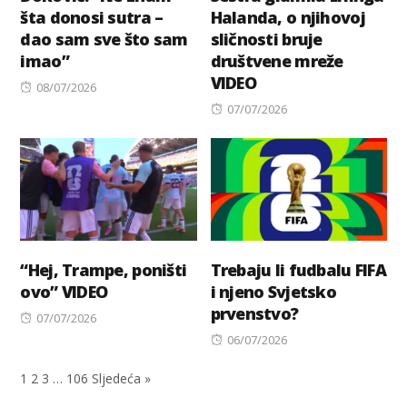
šta donosi sutra –
Halanda, o njihovoj
dao sam sve što sam
sličnosti bruje
imao”
društvene mreže
VIDEO
Posted
08/07/2026
on
Posted
07/07/2026
on
“Hej, Trampe, poništi
Trebaju li fudbalu FIFA
ovo” VIDEO
i njeno Svjetsko
prvenstvo?
Posted
07/07/2026
on
Posted
06/07/2026
on
1
2
3
…
106
Sljedeća »