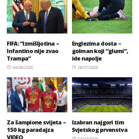
FIFA: “Izmišljotina –
Englezima dosta –
Infantino nije zvao
golman koji “glumi”,
Trampa”
ide napolje
Posted
Posted
04/08/2026
28/07/2026
on
on
Za šampione svijeta –
Izabran najgori tim
150 kg paradajza
Svjetskog prvenstva
VIDEO
Posted
22/07/2026