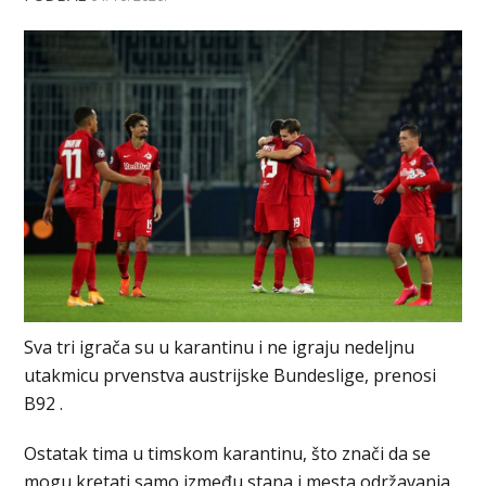
Sva tri igrača su u karantinu i ne igraju nedeljnu
utakmicu prvenstva austrijske Bundeslige, prenosi
B92 .
Ostatak tima u timskom karantinu, što znači da se
mogu kretati samo između stana i mesta održavanja