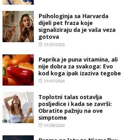
on
Psihologinja sa Harvarda
dijeli pet fraza koje
signaliziraju da je vaša veza
gotova
Posted
31/07/2026
on
Paprika je puna vitamina, ali
nije dobra za svakoga: Evo
kod koga ipak izaziva tegobe
Posted
31/07/2026
on
Toplotni talas ostavlja
posljedice i kada se završi:
Obratite pažnju na ove
simptome
Posted
01/08/2026
on