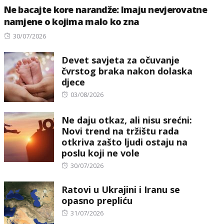
Ne bacajte kore narandže: Imaju nevjerovatne
namjene o kojima malo ko zna
Posted
30/07/2026
on
Devet savjeta za očuvanje
čvrstog braka nakon dolaska
djece
Posted
03/08/2026
on
Ne daju otkaz, ali nisu srećni:
Novi trend na tržištu rada
otkriva zašto ljudi ostaju na
poslu koji ne vole
Posted
30/07/2026
on
Ratovi u Ukrajini i Iranu se
opasno prepliću
Posted
31/07/2026