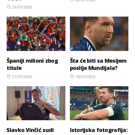
Posted
on
23/07/2026
on
Španiji milioni zbog
Šta će biti sa Mesijem
titule
poslije Mundijala?
Posted
Posted
21/07/2026
18/07/2026
on
on
Slavko Vinčić sudi
Istorijska fotografija: