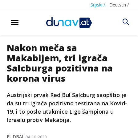
Srpski /
Deutsch /
Nakon meča sa
Makabijem, tri igrača
Salcburga pozitivna na
korona virus
Austrijski prvak Red Bul Salcburg saopštio je
da su tri igrača pozitivno testirana na Kovid-
19, i to posle utakmice Lige šampiona u
Izraelu protiv Makabija.
FUDBAL
04. 10. 2020.