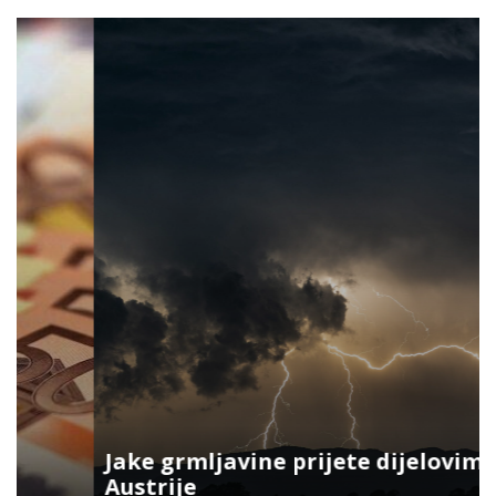
Jake grmljavine prijete dijelovima
Austrije