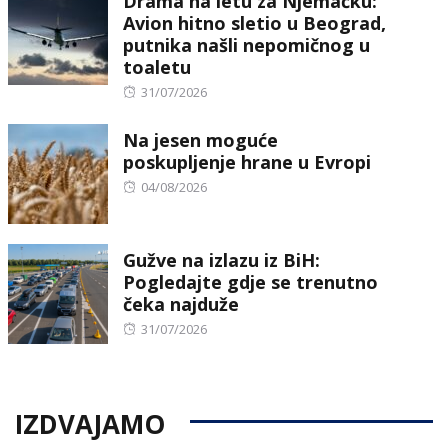
Drama na letu za Njemačku:
Avion hitno sletio u Beograd,
putnika našli nepomičnog u
toaletu
Posted
31/07/2026
on
Na jesen moguće
poskupljenje hrane u Evropi
Posted
04/08/2026
on
Gužve na izlazu iz BiH:
Pogledajte gdje se trenutno
čeka najduže
Posted
31/07/2026
on
IZDVAJAMO