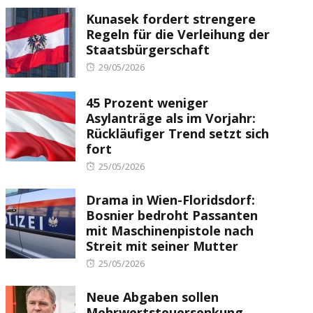
Kunasek fordert strengere
Regeln für die Verleihung der
Staatsbürgerschaft
Posted
29/05/2026
on
45 Prozent weniger
Asylanträge als im Vorjahr:
Rückläufiger Trend setzt sich
fort
Posted
25/05/2026
on
Drama in Wien-Floridsdorf:
Bosnier bedroht Passanten
mit Maschinenpistole nach
Streit mit seiner Mutter
Posted
25/05/2026
on
Neue Abgaben sollen
Mehrwertsteuersenkung