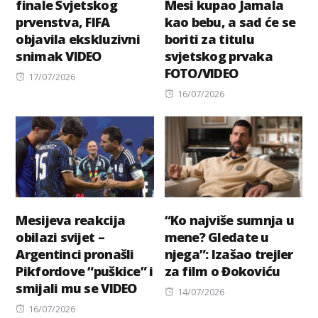
finale Svjetskog
Mesi kupao Jamala
prvenstva, FIFA
kao bebu, a sad će se
objavila ekskluzivni
boriti za titulu
snimak VIDEO
svjetskog prvaka
FOTO/VIDEO
Posted
17/07/2026
on
Posted
16/07/2026
on
Mesijeva reakcija
“Ko najviše sumnja u
obilazi svijet –
mene? Gledate u
Argentinci pronašli
njega”: Izašao trejler
Pikfordove “puškice” i
za film o Đokoviću
smijali mu se VIDEO
Posted
14/07/2026
Posted
on
16/07/2026