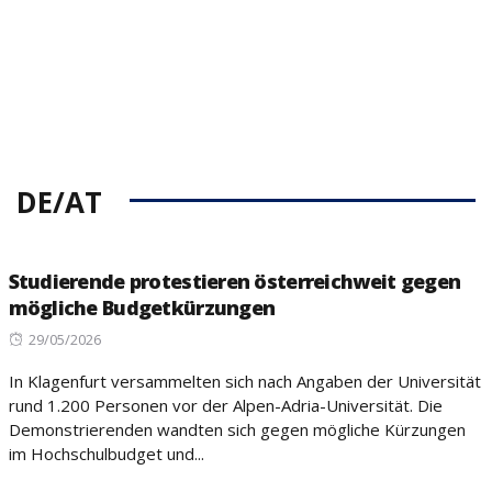
DE/AT
Studierende protestieren österreichweit gegen
mögliche Budgetkürzungen
Posted
29/05/2026
on
In Klagenfurt versammelten sich nach Angaben der Universität
rund 1.200 Personen vor der Alpen-Adria-Universität. Die
Demonstrierenden wandten sich gegen mögliche Kürzungen
im Hochschulbudget und...