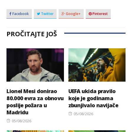
Facebook
Twitter
Google+
Pinterest
PROČITAJTE JOŠ
Lionel Mesi donirao
UEFA ukida pravilo
80.000 evra za obnovu
koje je godinama
poslije požara u
zbunjivalo navijače
Madridu
Posted
05/08/2026
Posted
on
05/08/2026
on