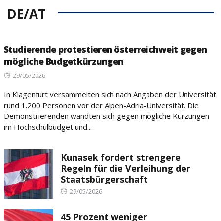
DE/AT
Studierende protestieren österreichweit gegen
mögliche Budgetkürzungen
Posted
29/05/2026
on
In Klagenfurt versammelten sich nach Angaben der Universität
rund 1.200 Personen vor der Alpen-Adria-Universität. Die
Demonstrierenden wandten sich gegen mögliche Kürzungen
im Hochschulbudget und...
Kunasek fordert strengere
Regeln für die Verleihung der
Staatsbürgerschaft
Posted
29/05/2026
on
45 Prozent weniger