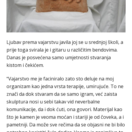
Ljubav prema vajarstvu javila joj se u srednjoj školi, a
prije toga svirala je i gitaru u različitim bendovima.
Danas je posvećena samo umjetnosti stvaranja
kistom i čekićem.
“Vajarstvo me je faciniralo zato sto deluje na moj
organizam kao jedna vrsta terapije, umirujuće. To ne
znači da dok stvaram da se samo igram, već zaista
skulptura nosi u sebi takav vid neverbalne
komunikacije, da i dok ćuti, ona govori. Materijal kao
što je kamen je veoma moćan i stariji je od čoveka, a i
pametniji. Da može sve rečima da se objasni ne bi bilo