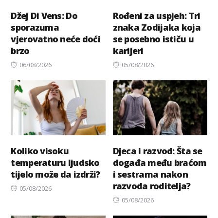
Džej Di Vens: Do
Rođeni za uspjeh: Tri
sporazuma
znaka Zodijaka koja
vjerovatno neće doći
se posebno ističu u
brzo
karijeri
Posted
Posted
06/08/2026
05/08/2026
on
on
Koliko visoku
Djeca i razvod: Šta se
temperaturu ljudsko
događa među braćom
tijelo može da izdrži?
i sestrama nakon
razvoda roditelja?
Posted
05/08/2026
on
Posted
05/08/2026
on