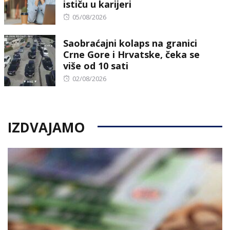
ističu u karijeri
Posted
05/08/2026
on
Saobraćajni kolaps na granici
Crne Gore i Hrvatske, čeka se
više od 10 sati
Posted
02/08/2026
on
IZDVAJAMO