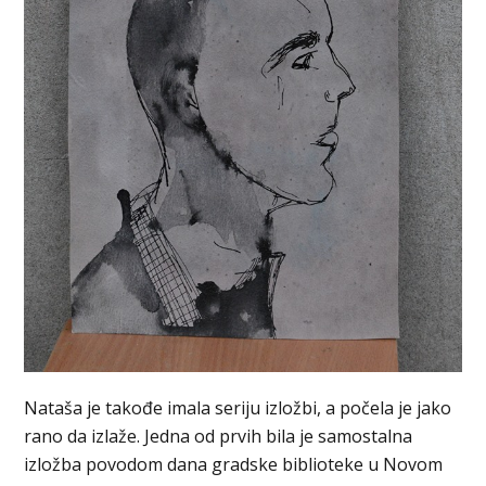
Nataša je takođe imala seriju izložbi, a počela je jako
rano da izlaže. Jedna od prvih bila je samostalna
izložba povodom dana gradske biblioteke u Novom