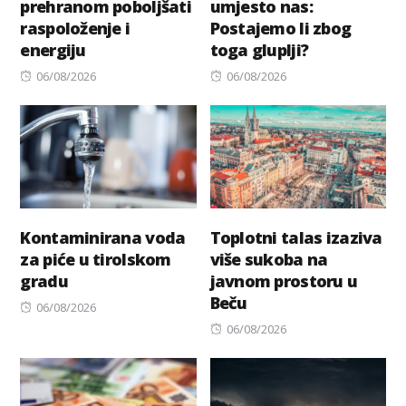
prehranom poboljšati
umjesto nas:
raspoloženje i
Postajemo li zbog
energiju
toga gluplji?
Posted
Posted
06/08/2026
06/08/2026
on
on
Kontaminirana voda
Toplotni talas izaziva
za piće u tirolskom
više sukoba na
gradu
javnom prostoru u
Beču
Posted
06/08/2026
on
Posted
06/08/2026
on