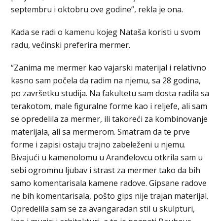
septembru i oktobru ove godine”, rekla je ona.
Kada se radi o kamenu kojeg Nataša koristi u svom
radu, većinski preferira mermer.
“Zanima me mermer kao vajarski materijal i relativno
kasno sam počela da radim na njemu, sa 28 godina,
po završetku studija. Na fakultetu sam dosta radila sa
terakotom, male figuralne forme kao i reljefe, ali sam
se opredelila za mermer, ili takoreći za kombinovanje
materijala, ali sa mermerom. Smatram da te prve
forme i zapisi ostaju trajno zabeleženi u njemu.
Bivajući u kamenolomu u Aranđelovcu otkrila sam u
sebi ogromnu ljubav i strast za mermer tako da bih
samo komentarisala kamene radove. Gipsane radove
ne bih komentarisala, pošto gips nije trajan materijal.
Opredelila sam se za avangaradan stil u skulpturi,