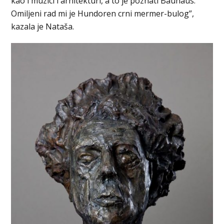
kao i muzici i arhitekturi, a to je poznati Bauhaus.
Omiljeni rad mi je Hundoren crni mermer-bulog”,
kazala je Nataša.