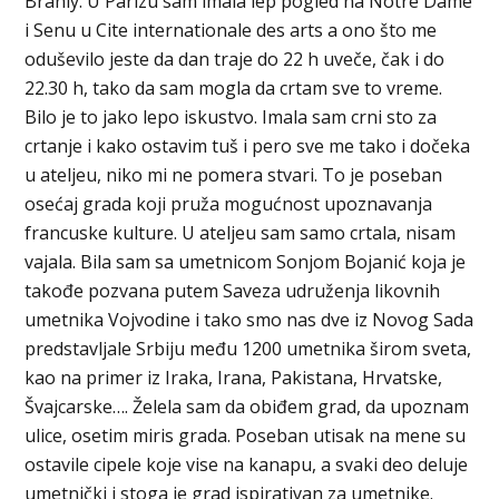
Branly. U Parizu sam imala lep pogled na Notre Dame
i Senu u Cite internationale des arts a ono što me
oduševilo jeste da dan traje do 22 h uveče, čak i do
22.30 h, tako da sam mogla da crtam sve to vreme.
Bilo je to jako lepo iskustvo. Imala sam crni sto za
crtanje i kako ostavim tuš i pero sve me tako i dočeka
u ateljeu, niko mi ne pomera stvari. To je poseban
osećaj grada koji pruža mogućnost upoznavanja
francuske kulture. U ateljeu sam samo crtala, nisam
vajala. Bila sam sa umetnicom Sonjom Bojanić koja je
takođe pozvana putem Saveza udruženja likovnih
umetnika Vojvodine i tako smo nas dve iz Novog Sada
predstavljale Srbiju među 1200 umetnika širom sveta,
kao na primer iz Iraka, Irana, Pakistana, Hrvatske,
Švajcarske…. Želela sam da obiđem grad, da upoznam
ulice, osetim miris grada. Poseban utisak na mene su
ostavile cipele koje vise na kanapu, a svaki deo deluje
umetnički i stoga je grad ispirativan za umetnike.