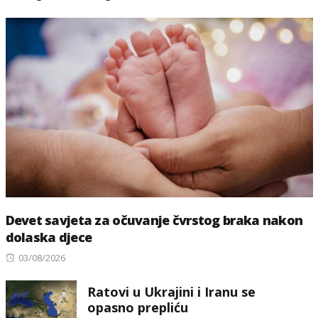
Devet savjeta za očuvanje čvrstog braka nakon
dolaska djece
Posted
03/08/2026
on
Ratovi u Ukrajini i Iranu se
opasno prepliću