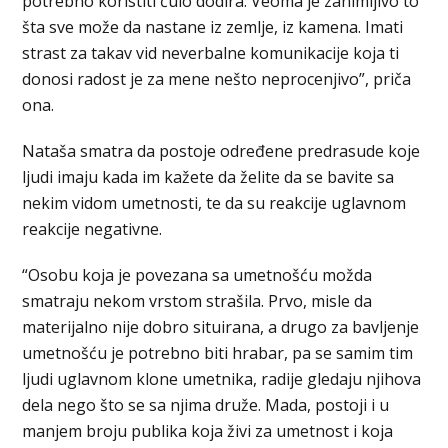
potrebno koristiti čulo dodira. Veoma je zanimljivo to
šta sve može da nastane iz zemlje, iz kamena. Imati
strast za takav vid neverbalne komunikacije koja ti
donosi radost je za mene nešto neprocenjivo”, priča
ona.
Nataša smatra da postoje određene predrasude koje
ljudi imaju kada im kažete da želite da se bavite sa
nekim vidom umetnosti, te da su reakcije uglavnom
reakcije negativne.
“Osobu koja je povezana sa umetnošću možda
smatraju nekom vrstom strašila. Prvo, misle da
materijalno nije dobro situirana, a drugo za bavljenje
umetnošću je potrebno biti hrabar, pa se samim tim
ljudi uglavnom klone umetnika, radije gledaju njihova
dela nego što se sa njima druže. Mada, postoji i u
manjem broju publika koja živi za umetnost i koja