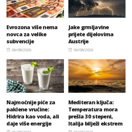
Evrozona više nema
Jake grmljavine
novca za velike
prijete dijelovima
subvencije
Austrije
Posted
Posted
06/08/2026
06/08/2026
on
on
Najmoćnije piće za
Mediteran ključa:
paklene vrućine:
Temperatura mora
Hidrira kao voda, ali
prešla 30 stepeni,
daje više energije
Italija bilježi ekstrem
Posted
Posted
06/08/2026
06/08/2026