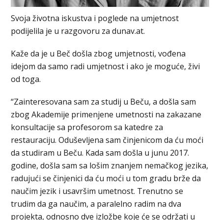
Svoja životna iskustva i poglede na umjetnost
podijelila je u razgovoru za dunav.at.
Kaže da je u Beč došla zbog umjetnosti, vođena
idejom da samo radi umjetnost i ako je moguće, živi
od toga.
“Zainteresovana sam za studij u Beču, a došla sam
zbog Akademije primenjene umetnosti na zakazane
konsultacije sa profesorom sa katedre za
restauraciju. Oduševljena sam činjenicom da ću moći
da studiram u Beču. Kada sam došla u junu 2017.
godine, došla sam sa lošim znanjem nemačkog jezika,
radujući se činjenici da ću moći u tom gradu brže da
naučim jezik i usavršim umetnost. Trenutno se
trudim da ga naučim, a paralelno radim na dva
projekta, odnosno dve izložbe koje će se održati u