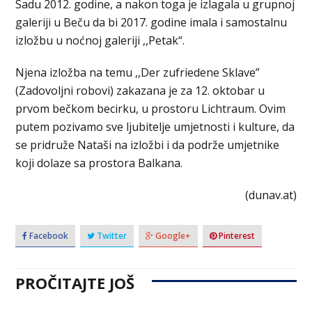
Sadu 2012. godine, a nakon toga je izlagala u grupnoj
galeriji u Beču da bi 2017. godine imala i samostalnu
izložbu u noćnoj galeriji ,,Petak“.
Njena izložba na temu ,,Der zufriedene Sklave”
(Zadovoljni robovi) zakazana je za 12. oktobar u
prvom bečkom becirku, u prostoru Lichtraum. Ovim
putem pozivamo sve ljubitelje umjetnosti i kulture, da
se pridruže Nataši na izložbi i da podrže umjetnike
koji dolaze sa prostora Balkana.
(dunav.at)
Facebook
Twitter
Google+
Pinterest
PROČITAJTE JOŠ