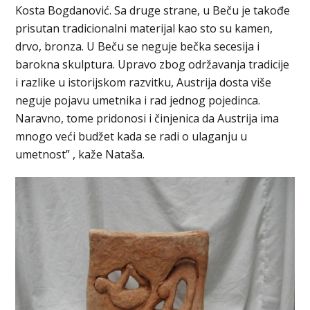
Kosta Bogdanović. Sa druge strane, u Beču je takođe
prisutan tradicionalni materijal kao sto su kamen,
drvo, bronza. U Beču se neguje bečka secesija i
barokna skulptura. Upravo zbog održavanja tradicije
i razlike u istorijskom razvitku, Austrija dosta više
neguje pojavu umetnika i rad jednog pojedinca.
Naravno, tome pridonosi i činjenica da Austrija ima
mnogo veći budžet kada se radi o ulaganju u
umetnost” , kaže Nataša.