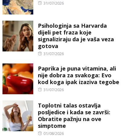
Posted
31/07/2026
on
Psihologinja sa Harvarda
dijeli pet fraza koje
signaliziraju da je vaša veza
gotova
Posted
31/07/2026
on
Paprika je puna vitamina, ali
nije dobra za svakoga: Evo
kod koga ipak izaziva tegobe
Posted
31/07/2026
on
Toplotni talas ostavlja
posljedice i kada se završi:
Obratite pažnju na ove
simptome
Posted
01/08/2026