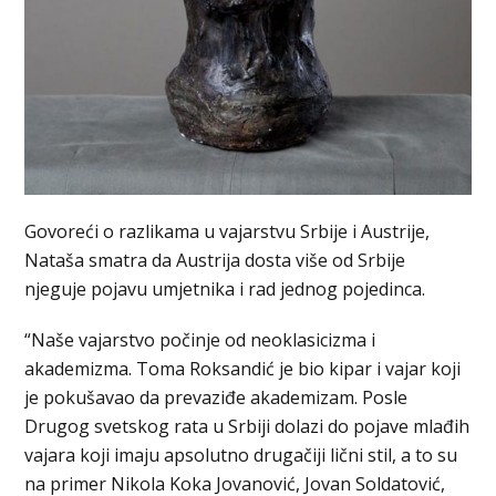
Govoreći o razlikama u vajarstvu Srbije i Austrije,
Nataša smatra da Austrija dosta više od Srbije
njeguje pojavu umjetnika i rad jednog pojedinca.
“Naše vajarstvo počinje od neoklasicizma i
akademizma. Toma Roksandić je bio kipar i vajar koji
je pokušavao da prevaziđe akademizam. Posle
Drugog svetskog rata u Srbiji dolazi do pojave mlađih
vajara koji imaju apsolutno drugačiji lični stil, a to su
na primer Nikola Koka Jovanović, Jovan Soldatović,