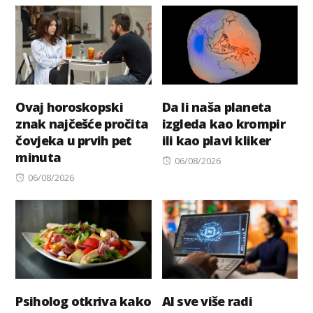
Ovaj horoskopski
Da li naša planeta
znak najčešće pročita
izgleda kao krompir
čovjeka u prvih pet
ili kao plavi kliker
minuta
Posted
06/08/2026
Posted
on
06/08/2026
on
Psiholog otkriva kako
AI sve više radi