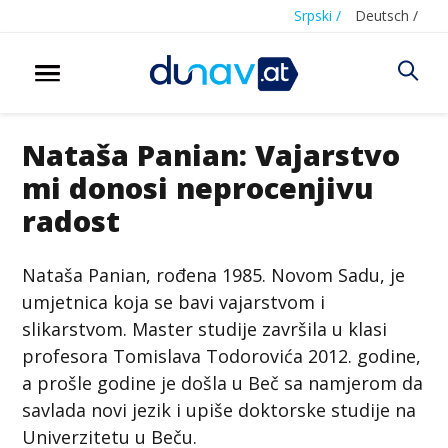
Srpski /
Deutsch /
Nataša Panian: Vajarstvo
mi donosi neprocenjivu
radost
Nataša Panian, rođena 1985. Novom Sadu, je
umjetnica koja se bavi vajarstvom i
slikarstvom. Master studije završila u klasi
profesora Tomislava Todorovića 2012. godine,
a prošle godine je došla u Beč sa namjerom da
savlada novi jezik i upiše doktorske studije na
Univerzitetu u Beču.