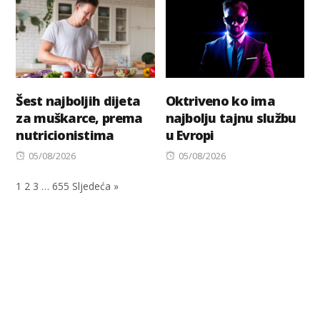
Šest najboljih dijeta
Oktriveno ko ima
za muškarce, prema
najbolju tajnu službu
nutricionistima
u Evropi
Posted
Posted
05/08/2026
05/08/2026
on
on
1
2
3
…
655
Sljedeća »