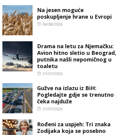
on
Na jesen moguće
poskupljenje hrane u Evropi
Posted
04/08/2026
on
Drama na letu za Njemačku:
Avion hitno sletio u Beograd,
putnika našli nepomičnog u
toaletu
Posted
31/07/2026
on
Gužve na izlazu iz BiH:
Pogledajte gdje se trenutno
čeka najduže
Posted
31/07/2026
on
Rođeni za uspjeh: Tri znaka
Zodijaka koja se posebno