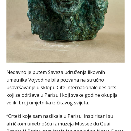
Nedavno je putem Saveza udruženja likovnih
umetnika Vojvodine bila pozvana na stručno
usavršavanje u sklopu Cité internationale des arts
koji se održava u Parizu i koji svake godine okuplja
veliki broj umjetnika iz čitavog svijeta.
“Crteži koje sam naslikala u Parizu inspirisani su
afričkom umetnošću iz muzeja Mussee du Quai