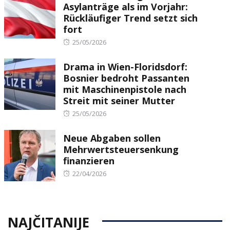
Asylanträge als im Vorjahr:
Rückläufiger Trend setzt sich
fort
Posted
25/05/2026
on
Drama in Wien-Floridsdorf:
Bosnier bedroht Passanten
mit Maschinenpistole nach
Streit mit seiner Mutter
Posted
25/05/2026
on
Neue Abgaben sollen
Mehrwertsteuersenkung
finanzieren
Posted
22/04/2026
on
NAJČITANIJE