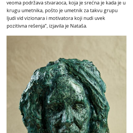
veoma podržava stvaraoca, koja je srećna je kada je u
krugu umetnika, pošto je umetnik za takvu grupu
ljudi vid vizionara i motivatora koji nudi uvek
pozitivna rešenja”, izjavila je Nataša.