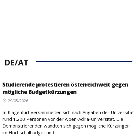
DE/AT
Studierende protestieren österreichweit gegen
mögliche Budgetkürzungen
Posted
29/05/2026
on
In Klagenfurt versammelten sich nach Angaben der Universität
rund 1.200 Personen vor der Alpen-Adria-Universität. Die
Demonstrierenden wandten sich gegen mögliche Kürzungen
im Hochschulbudget und...