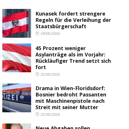
Kunasek fordert strengere
Regeln für die Verleihung der
Staatsbürgerschaft
Posted
29/05/2026
on
45 Prozent weniger
Asylanträge als im Vorjahr:
Rückläufiger Trend setzt sich
fort
Posted
25/05/2026
on
Drama in Wien-Floridsdorf:
Bosnier bedroht Passanten
mit Maschinenpistole nach
Streit mit seiner Mutter
Posted
25/05/2026
on
Neue Abgaben sollen