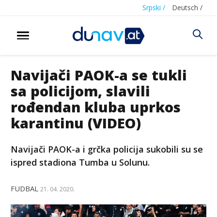
Srpski /
Deutsch /
Navijači PAOK-a se tukli
sa policijom, slavili
rođendan kluba uprkos
karantinu (VIDEO)
Navijači PAOK-a i grčka policija sukobili su se
ispred stadiona Tumba u Solunu.
FUDBAL
21. 04. 2020.