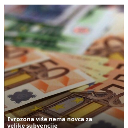
Evrozona više nema novca za
velike subvencije