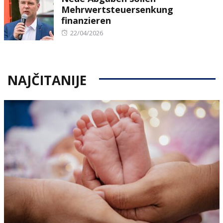
Mehrwertsteuersenkung
finanzieren
Posted
22/04/2026
on
NAJČITANIJE