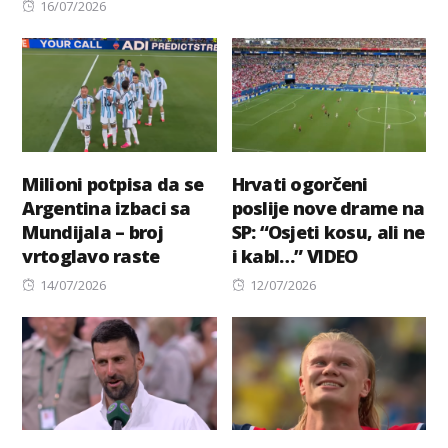
Posted
on
16/07/2026
on
Milioni potpisa da se
Hrvati ogorčeni
Argentina izbaci sa
poslije nove drame na
Mundijala – broj
SP: “Osjeti kosu, ali ne
vrtoglavo raste
i kabl…” VIDEO
Posted
Posted
14/07/2026
12/07/2026
on
on