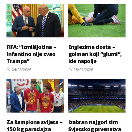
on
FIFA: “Izmišljotina –
Englezima dosta –
Infantino nije zvao
golman koji “glumi”,
Trampa”
ide napolje
Posted
Posted
04/08/2026
28/07/2026
on
on
Za šampione svijeta –
Izabran najgori tim
150 kg paradajza
Svjetskog prvenstva