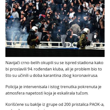
Navijači crno-belih okupili su se ispred stadiona kako
bi proslavili 94. rođendan kluba, ali je problem bio to
što su učinili u doba karantina zbog koronavirusa.
Policija je intervenisala i istog trenutka pokrenuta je
atmosfera napetosti koja je eskalirala tučom.
Korišćene su baklje iz grupe od 200 pristalica PAOK-a,