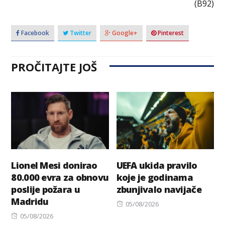
(B92)
Facebook
Twitter
Google+
Pinterest
PROČITAJTE JOŠ
Lionel Mesi donirao
UEFA ukida pravilo
80.000 evra za obnovu
koje je godinama
poslije požara u
zbunjivalo navijače
Madridu
Posted
05/08/2026
Posted
on
05/08/2026