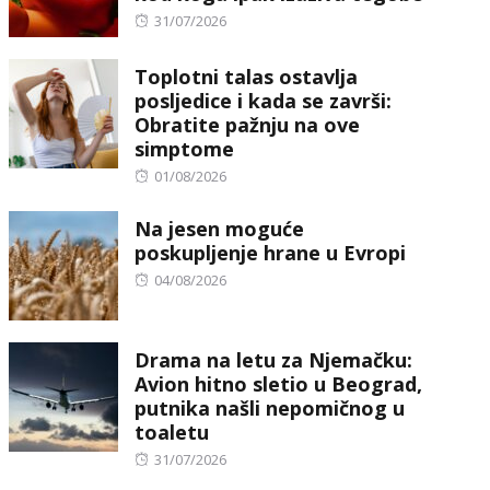
Posted
31/07/2026
on
Toplotni talas ostavlja
posljedice i kada se završi:
Obratite pažnju na ove
simptome
Posted
01/08/2026
on
Na jesen moguće
poskupljenje hrane u Evropi
Posted
04/08/2026
on
Drama na letu za Njemačku:
Avion hitno sletio u Beograd,
putnika našli nepomičnog u
toaletu
Posted
31/07/2026
on