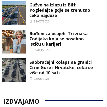
Gužve na izlazu iz BiH:
Pogledajte gdje se trenutno
čeka najduže
Posted
31/07/2026
on
Rođeni za uspjeh: Tri znaka
Zodijaka koja se posebno
ističu u karijeri
Posted
05/08/2026
on
Saobraćajni kolaps na granici
Crne Gore i Hrvatske, čeka se
više od 10 sati
Posted
02/08/2026
on
IZDVAJAMO