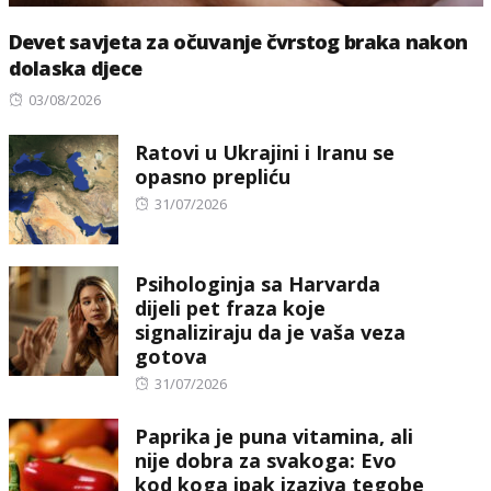
Devet savjeta za očuvanje čvrstog braka nakon
dolaska djece
Posted
03/08/2026
on
Ratovi u Ukrajini i Iranu se
opasno prepliću
Posted
31/07/2026
on
Psihologinja sa Harvarda
dijeli pet fraza koje
signaliziraju da je vaša veza
gotova
Posted
31/07/2026
on
Paprika je puna vitamina, ali
nije dobra za svakoga: Evo
kod koga ipak izaziva tegobe