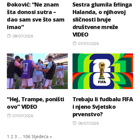
Đoković: “Ne znam
Sestra glumila Erlinga
šta donosi sutra –
Halanda, o njihovoj
dao sam sve što sam
sličnosti bruje
imao”
društvene mreže
VIDEO
Posted
08/07/2026
on
Posted
07/07/2026
on
“Hej, Trampe, poništi
Trebaju li fudbalu FIFA
ovo” VIDEO
i njeno Svjetsko
prvenstvo?
Posted
07/07/2026
on
Posted
06/07/2026
on
1
2
3
…
106
Sljedeća »