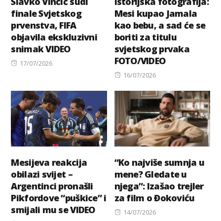
Slavko Vinčić sudi
Istorijska fotografija:
finale Svjetskog
Mesi kupao Jamala
prvenstva, FIFA
kao bebu, a sad će se
objavila ekskluzivni
boriti za titulu
snimak VIDEO
svjetskog prvaka
FOTO/VIDEO
Posted
17/07/2026
on
Posted
16/07/2026
on
Mesijeva reakcija
“Ko najviše sumnja u
obilazi svijet –
mene? Gledate u
Argentinci pronašli
njega”: Izašao trejler
Pikfordove “puškice” i
za film o Đokoviću
smijali mu se VIDEO
Posted
14/07/2026