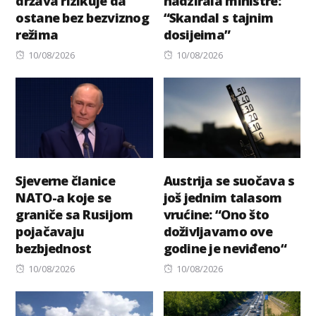
država rizikuje da
nadzirala ministre:
ostane bez bezviznog
“Skandal s tajnim
režima
dosijeima”
Posted
Posted
10/08/2026
10/08/2026
on
on
Sjeverne članice
Austrija se suočava s
NATO-a koje se
još jednim talasom
graniče sa Rusijom
vrućine: “Ono što
pojačavaju
doživljavamo ove
bezbjednost
godine je neviđeno“
Posted
Posted
10/08/2026
10/08/2026
on
on