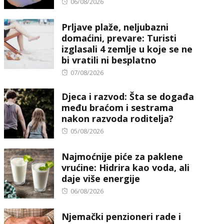
Posted
06/08/2026
on
Prljave plaže, neljubazni
domaćini, prevare: Turisti
izglasali 4 zemlje u koje se ne
bi vratili ni besplatno
Posted
07/08/2026
on
Djeca i razvod: Šta se događa
među braćom i sestrama
nakon razvoda roditelja?
Posted
05/08/2026
on
Najmoćnije piće za paklene
vrućine: Hidrira kao voda, ali
daje više energije
Posted
06/08/2026
on
Njemački penzioneri rade i