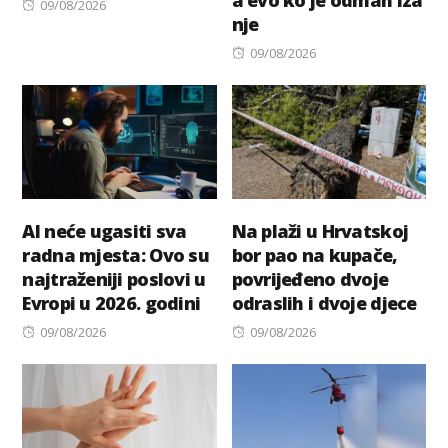
a evo ko je odmah iza
Posted
09/08/2026
nje
on
Posted
09/08/2026
on
AI neće ugasiti sva
Na plaži u Hrvatskoj
radna mjesta: Ovo su
bor pao na kupače,
najtraženiji poslovi u
povrijeđeno dvoje
Evropi u 2026. godini
odraslih i dvoje djece
Posted
Posted
09/08/2026
09/08/2026
on
on