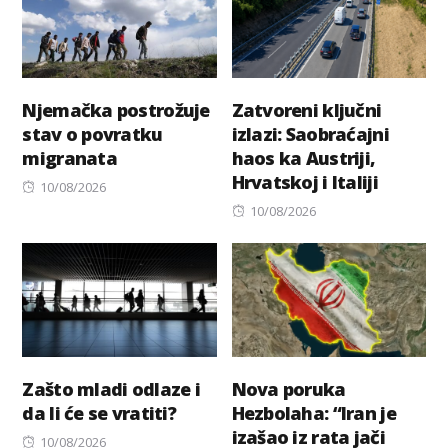
Njemačka postrožuje
Zatvoreni ključni
stav o povratku
izlazi: Saobraćajni
migranata
haos ka Austriji,
Hrvatskoj i Italiji
Posted
10/08/2026
on
Posted
10/08/2026
on
Zašto mladi odlaze i
Nova poruka
da li će se vratiti?
Hezbolaha: “Iran je
izašao iz rata jači
Posted
10/08/2026