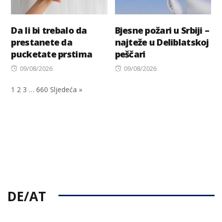
Da li bi trebalo da
Bjesne požari u Srbiji –
prestanete da
najteže u Deliblatskoj
pucketate prstima
peščari
Posted
Posted
09/08/2026
09/08/2026
on
on
1
2
3
…
660
Sljedeća »
DE/AT