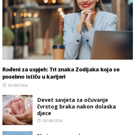
Rođeni za uspjeh: Tri znaka Zodijaka koja se
posebno ističu u karijeri
Posted
05/08/2026
on
Devet savjeta za očuvanje
čvrstog braka nakon dolaska
djece
Posted
03/08/2026
on