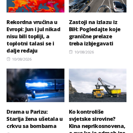
Rekordna vrućina u
Zastoji na izlazu iz
Evropi: Jun i jul nikad
BiH: Pogledajte koje
nisu bili topliji, a
granične prelaze
toplotni talasi se i
treba izbjegavati
dalje ređaju
Posted
10/08/2026
Posted
on
10/08/2026
on
Drama u Parizu:
Ko kontroliše
Starija žena ušetala u
svjetske sirovine?
crkvu sa bombama
Kina neprikosnovena,