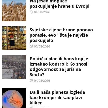
Na jesen moguće
poskupljenje hrane u Evropi
Posted
04/08/2026
on
Svjetske cijene hrane ponovo
porasle, evo i šta je najviše
poskupjelo
Posted
07/08/2026
on
Politički plan ili haos koji je
izmakao kontroli: Ko snosi
odgovornost za juriš na
Seutu?
Posted
04/08/2026
on
Da li naša planeta izgleda
kao krompir ili kao plavi
kliker