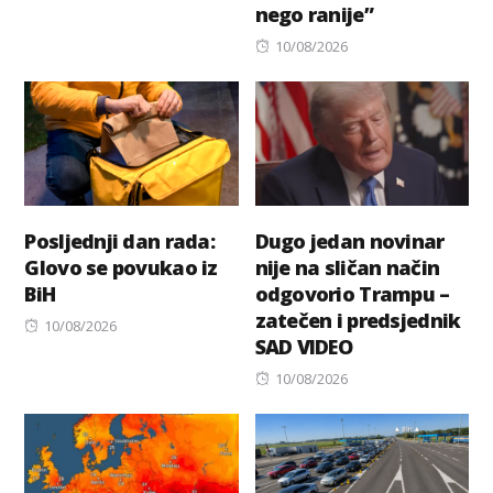
nego ranije”
on
Posted
10/08/2026
on
Posljednji dan rada:
Dugo jedan novinar
Glovo se povukao iz
nije na sličan način
BiH
odgovorio Trampu –
zatečen i predsjednik
Posted
10/08/2026
SAD VIDEO
on
Posted
10/08/2026
on