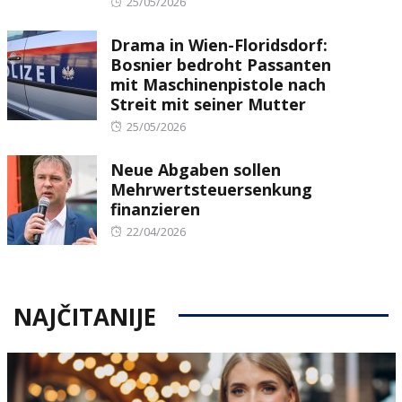
Posted
25/05/2026
on
Drama in Wien-Floridsdorf:
Bosnier bedroht Passanten
mit Maschinenpistole nach
Streit mit seiner Mutter
Posted
25/05/2026
on
Neue Abgaben sollen
Mehrwertsteuersenkung
finanzieren
Posted
22/04/2026
on
NAJČITANIJE