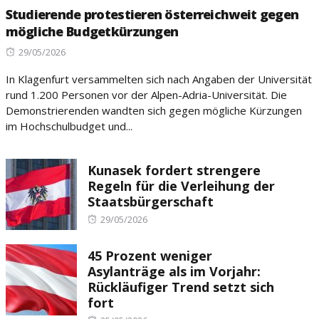
Studierende protestieren österreichweit gegen
mögliche Budgetkürzungen
Posted
29/05/2026
on
In Klagenfurt versammelten sich nach Angaben der Universität
rund 1.200 Personen vor der Alpen-Adria-Universität. Die
Demonstrierenden wandten sich gegen mögliche Kürzungen
im Hochschulbudget und...
Kunasek fordert strengere
Regeln für die Verleihung der
Staatsbürgerschaft
Posted
29/05/2026
on
45 Prozent weniger
Asylanträge als im Vorjahr:
Rückläufiger Trend setzt sich
fort