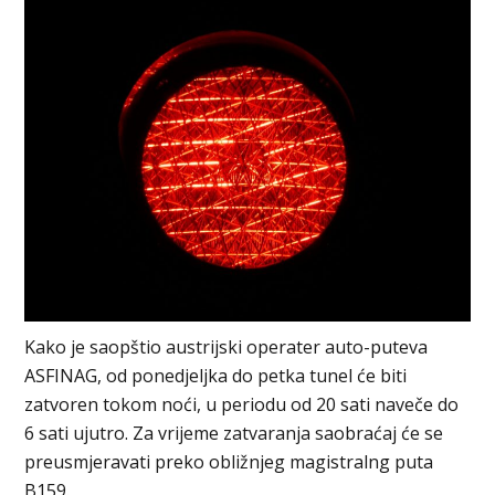
Kako je saopštio austrijski operater auto-puteva
ASFINAG, od ponedjeljka do petka tunel će biti
zatvoren tokom noći, u periodu od 20 sati naveče do
6 sati ujutro. Za vrijeme zatvaranja saobraćaj će se
preusmjeravati preko obližnjeg magistralng puta
B159.