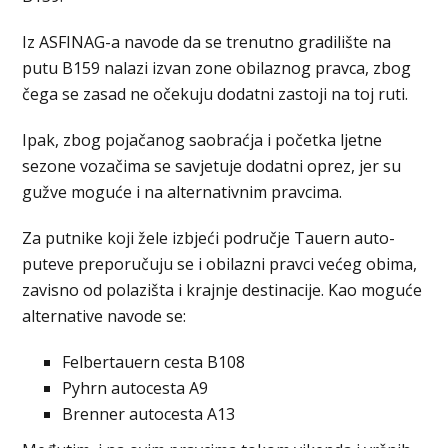
Iz ASFINAG-a navode da se trenutno gradilište na
putu B159 nalazi izvan zone obilaznog pravca, zbog
čega se zasad ne očekuju dodatni zastoji na toj ruti.
Ipak, zbog pojačanog saobraćja i početka ljetne
sezone vozačima se savjetuje dodatni oprez, jer su
gužve moguće i na alternativnim pravcima.
Za putnike koji žele izbjeći područje Tauern auto-
puteve preporučuju se i obilazni pravci većeg obima,
zavisno od polazišta i krajnje destinacije. Kao moguće
alternative navode se:
Felbertauern cesta B108
Pyhrn autocesta A9
Brenner autocesta A13