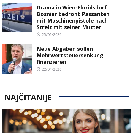
on
Drama in Wien-Floridsdorf:
Bosnier bedroht Passanten
mit Maschinenpistole nach
Streit mit seiner Mutter
Posted
25/05/2026
on
Neue Abgaben sollen
Mehrwertsteuersenkung
finanzieren
Posted
22/04/2026
on
NAJČITANIJE