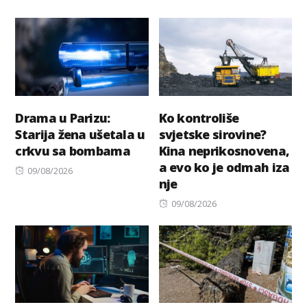
on
Drama u Parizu:
Ko kontroliše
Starija žena ušetala u
svjetske sirovine?
crkvu sa bombama
Kina neprikosnovena,
a evo ko je odmah iza
Posted
09/08/2026
nje
on
Posted
09/08/2026
on