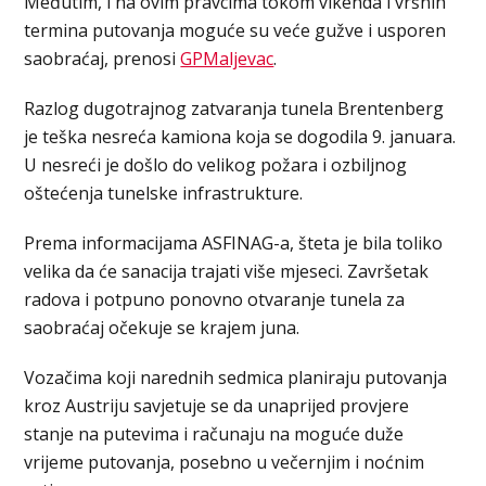
Međutim, i na ovim pravcima tokom vikenda i vršnih
termina putovanja moguće su veće gužve i usporen
saobraćaj, prenosi
GPMaljevac
.
Razlog dugotrajnog zatvaranja tunela Brentenberg
je teška nesreća kamiona koja se dogodila 9. januara.
U nesreći je došlo do velikog požara i ozbiljnog
oštećenja tunelske infrastrukture.
Prema informacijama ASFINAG-a, šteta je bila toliko
velika da će sanacija trajati više mjeseci. Završetak
radova i potpuno ponovno otvaranje tunela za
saobraćaj očekuje se krajem juna.
Vozačima koji narednih sedmica planiraju putovanja
kroz Austriju savjetuje se da unaprijed provjere
stanje na putevima i računaju na moguće duže
vrijeme putovanja, posebno u večernjim i noćnim