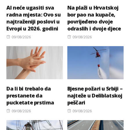
AI neće ugasiti sva
Na plaži u Hrvatskoj
radna mjesta: Ovo su
bor pao na kupače,
najtraženiji poslovi u
povrijeđeno dvoje
Evropi u 2026. godini
odraslih i dvoje djece
Posted
Posted
09/08/2026
09/08/2026
on
on
Da li bi trebalo da
Bjesne požari u Srbiji –
prestanete da
najteže u Deliblatskoj
pucketate prstima
peščari
Posted
Posted
09/08/2026
09/08/2026
on
on