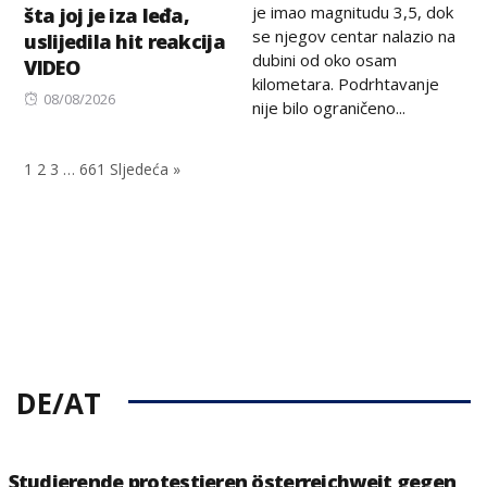
je imao magnitudu 3,5, dok
šta joj je iza leđa,
se njegov centar nalazio na
uslijedila hit reakcija
dubini od oko osam
VIDEO
kilometara. Podrhtavanje
Posted
08/08/2026
nije bilo ograničeno...
on
1
2
3
…
661
Sljedeća »
DE/AT
Studierende protestieren österreichweit gegen