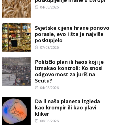
poskupljenje hrane u Evropi
Posted
04/08/2026
on
Svjetske cijene hrane ponovo
porasle, evo i šta je najviše
poskupjelo
Posted
07/08/2026
on
Politički plan ili haos koji je
izmakao kontroli: Ko snosi
odgovornost za juriš na
Seutu?
Posted
04/08/2026
on
Da li naša planeta izgleda
kao krompir ili kao plavi
kliker
Posted
06/08/2026