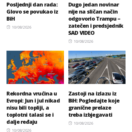
Posljednji dan rada:
Dugo jedan novinar
Glovo se povukao iz
nije na sličan način
BiH
odgovorio Trampu –
zatečen i predsjednik
Posted
10/08/2026
SAD VIDEO
on
Posted
10/08/2026
on
Rekordna vrućina u
Zastoji na izlazu iz
Evropi: Jun i jul nikad
BiH: Pogledajte koje
nisu bili topliji, a
granične prelaze
toplotni talasi se i
treba izbjegavati
dalje ređaju
Posted
10/08/2026
Posted
on
10/08/2026