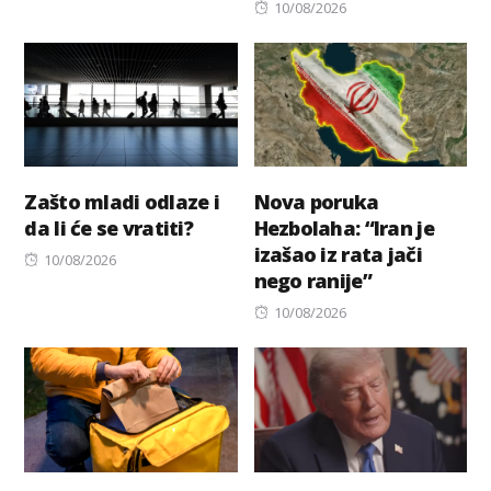
on
Posted
10/08/2026
on
Zašto mladi odlaze i
Nova poruka
da li će se vratiti?
Hezbolaha: “Iran je
izašao iz rata jači
Posted
10/08/2026
nego ranije”
on
Posted
10/08/2026
on