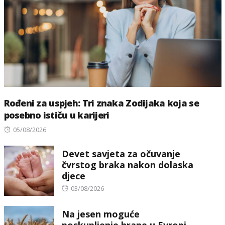
Rođeni za uspjeh: Tri znaka Zodijaka koja se
posebno ističu u karijeri
Posted
05/08/2026
on
Devet savjeta za očuvanje
čvrstog braka nakon dolaska
djece
Posted
03/08/2026
on
Na jesen moguće