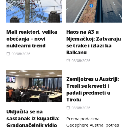
Mali reaktori, velika
Haos na A3 u
obećanja – novi
Njemačkoj: Zatvaraju
nuklearni trend
se trake i izlazi ka
Balkanu
Posted
09/08/2026
on
Posted
08/08/2026
on
Zemljotres u Austriji:
Tresli se kreveti i
padali predmeti u
Tirolu
Posted
08/08/2026
Uključila se na
on
sastanak iz kupatila:
Prema podacima
Gradonačelnik vidio
Geosphere Austria, potres