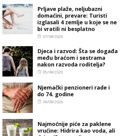
on
Prljave plaže, neljubazni
domaćini, prevare: Turisti
izglasali 4 zemlje u koje se ne
bi vratili ni besplatno
Posted
07/08/2026
on
Djeca i razvod: Šta se događa
među braćom i sestrama
nakon razvoda roditelja?
Posted
05/08/2026
on
Njemački penzioneri rade i
do 74. godine
Posted
06/08/2026
on
Najmoćnije piće za paklene
vrućine: Hidrira kao voda, ali