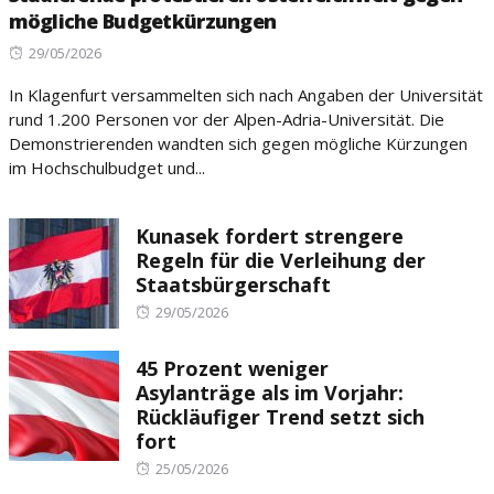
mögliche Budgetkürzungen
Posted
29/05/2026
on
In Klagenfurt versammelten sich nach Angaben der Universität
rund 1.200 Personen vor der Alpen-Adria-Universität. Die
Demonstrierenden wandten sich gegen mögliche Kürzungen
im Hochschulbudget und...
Kunasek fordert strengere
Regeln für die Verleihung der
Staatsbürgerschaft
Posted
29/05/2026
on
45 Prozent weniger
Asylanträge als im Vorjahr:
Rückläufiger Trend setzt sich
fort
Posted
25/05/2026