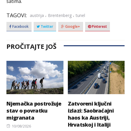
satima.
TAGOVI:
,
,
austrija
Brentenberg
tunel
Facebook
Twitter
Google+
Pinterest
PROČITAJTE JOŠ
Njemačka postrožuje
Zatvoreni ključni
stav o povratku
izlazi: Saobraćajni
migranata
haos ka Austriji,
Hrvatskoj i Italiji
Posted
10/08/2026