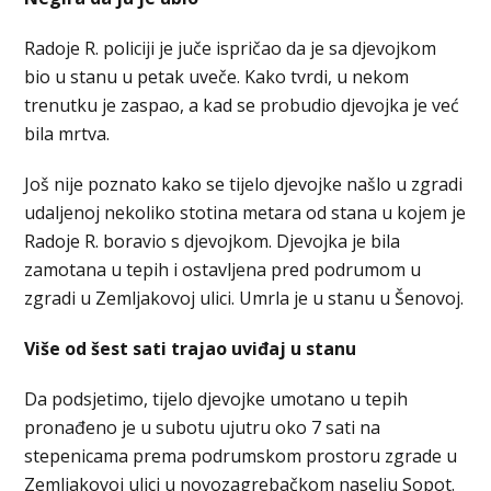
Radoje R. policiji je juče ispričao da je sa djevojkom
bio u stanu u petak uveče. Kako tvrdi, u nekom
trenutku je zaspao, a kad se probudio djevojka je već
bila mrtva.
Još nije poznato kako se tijelo djevojke našlo u zgradi
udaljenoj nekoliko stotina metara od stana u kojem je
Radoje R. boravio s djevojkom. Djevojka je bila
zamotana u tepih i ostavljena pred podrumom u
zgradi u Zemljakovoj ulici. Umrla je u stanu u Šenovoj.
Više od šest sati trajao uviđaj u stanu
Da podsjetimo, tijelo djevojke umotano u tepih
pronađeno je u subotu ujutru oko 7 sati na
stepenicama prema podrumskom prostoru zgrade u
Zemljakovoj ulici u novozagrebačkom naselju Sopot.