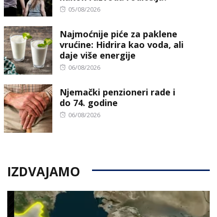
Posted
05/08/2026
on
Najmoćnije piće za paklene
vrućine: Hidrira kao voda, ali
daje više energije
Posted
06/08/2026
on
Njemački penzioneri rade i
do 74. godine
Posted
06/08/2026
on
IZDVAJAMO