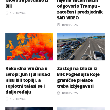
BiH
odgovorio Trampu –
zatečen i predsjednik
Posted
10/08/2026
SAD VIDEO
on
Posted
10/08/2026
on
Rekordna vrućina u
Zastoji na izlazu iz
Evropi: Jun i jul nikad
BiH: Pogledajte koje
nisu bili topliji, a
granične prelaze
toplotni talasi se i
treba izbjegavati
dalje ređaju
Posted
10/08/2026
Posted
on
10/08/2026
on