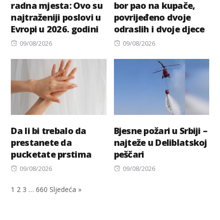
radna mjesta: Ovo su
bor pao na kupače,
najtraženiji poslovi u
povrijeđeno dvoje
Evropi u 2026. godini
odraslih i dvoje djece
Posted
Posted
09/08/2026
09/08/2026
on
on
Da li bi trebalo da
Bjesne požari u Srbiji –
prestanete da
najteže u Deliblatskoj
pucketate prstima
peščari
Posted
Posted
09/08/2026
09/08/2026
on
on
1
2
3
…
660
Sljedeća »