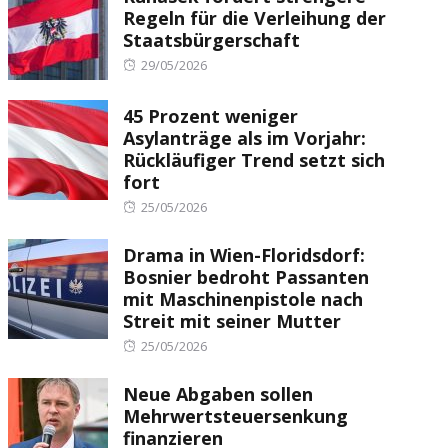
Regeln für die Verleihung der
Staatsbürgerschaft
Posted
29/05/2026
on
45 Prozent weniger
Asylanträge als im Vorjahr:
Rückläufiger Trend setzt sich
fort
Posted
25/05/2026
on
Drama in Wien-Floridsdorf:
Bosnier bedroht Passanten
mit Maschinenpistole nach
Streit mit seiner Mutter
Posted
25/05/2026
on
Neue Abgaben sollen
Mehrwertsteuersenkung
finanzieren