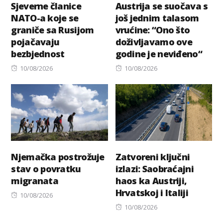
Sjeverne članice
Austrija se suočava s
NATO-a koje se
još jednim talasom
graniče sa Rusijom
vrućine: “Ono što
pojačavaju
doživljavamo ove
bezbjednost
godine je neviđeno“
Posted
Posted
10/08/2026
10/08/2026
on
on
Njemačka postrožuje
Zatvoreni ključni
stav o povratku
izlazi: Saobraćajni
migranata
haos ka Austriji,
Hrvatskoj i Italiji
Posted
10/08/2026
on
Posted
10/08/2026
on