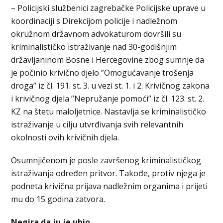
– Policijski službenici zagrebačke Policijske uprave u
koordinaciji s Direkcijom policije i nadležnom
okružnom državnom advokaturom dovršili su
kriminalističko istraživanje nad 30-godišnjim
državljaninom Bosne i Hercegovine zbog sumnje da
je počinio krivično djelo ”Omogućavanje trošenja
droga” iz čl. 191. st. 3. u vezi st. 1. i 2. Krivičnog zakona
i krivičnog djela ”Nepružanje pomoći” iz čl. 123. st. 2.
KZ na štetu maloljetnice. Nastavlja se kriminalističko
istraživanje u cilju utvrđivanja svih relevantnih
okolnosti ovih krivičnih djela.
Osumnjičenom je posle završenog kriminalističkog
istraživanja određen pritvor. Takođe, protiv njega je
podneta krivična prijava nadležnim organima i prijeti
mu do 15 godina zatvora.
Negira da ju je ubio