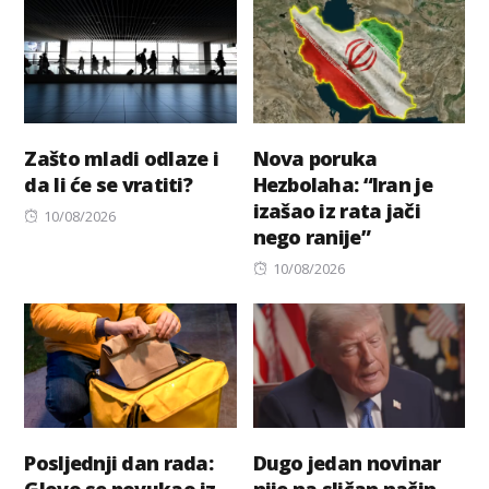
Zašto mladi odlaze i
Nova poruka
da li će se vratiti?
Hezbolaha: “Iran je
izašao iz rata jači
Posted
10/08/2026
nego ranije”
on
Posted
10/08/2026
on
Posljednji dan rada:
Dugo jedan novinar
Glovo se povukao iz
nije na sličan način