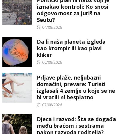
izmakao kontroli: Ko snosi
odgovornost za juriš na
Seutu?
Posted
04/08/2026
on
Da li naša planeta izgleda
kao krompir ili kao plavi
kliker
Posted
06/08/2026
on
Prljave plaže, neljubazni
domaćini, prevare: Turisti
izglasali 4 zemlje u koje se ne
bi vratili ni besplatno
Posted
07/08/2026
on
Djeca i razvod: Šta se događa
među braćom i sestrama
nakon razvoda roditelja?