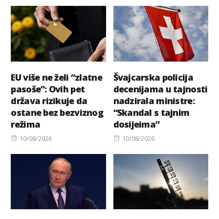
EU više ne želi “zlatne
Švajcarska policija
pasoše”: Ovih pet
decenijama u tajnosti
država rizikuje da
nadzirala ministre:
ostane bez bezviznog
“Skandal s tajnim
režima
dosijeima”
Posted
Posted
10/08/2026
10/08/2026
on
on