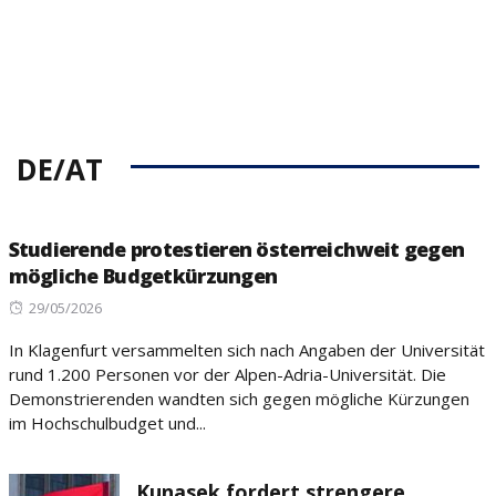
DE/AT
Studierende protestieren österreichweit gegen
mögliche Budgetkürzungen
Posted
29/05/2026
on
In Klagenfurt versammelten sich nach Angaben der Universität
rund 1.200 Personen vor der Alpen-Adria-Universität. Die
Demonstrierenden wandten sich gegen mögliche Kürzungen
im Hochschulbudget und...
Kunasek fordert strengere