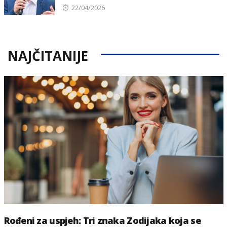
Posted
22/04/2026
on
NAJČITANIJE
Rođeni za uspjeh: Tri znaka Zodijaka koja se