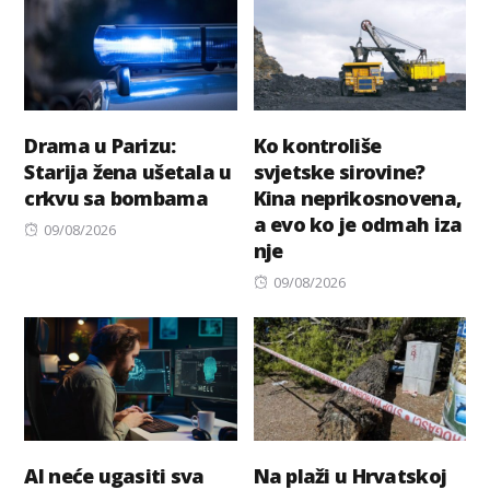
Drama u Parizu:
Ko kontroliše
Starija žena ušetala u
svjetske sirovine?
crkvu sa bombama
Kina neprikosnovena,
a evo ko je odmah iza
Posted
09/08/2026
nje
on
Posted
09/08/2026
on
AI neće ugasiti sva
Na plaži u Hrvatskoj