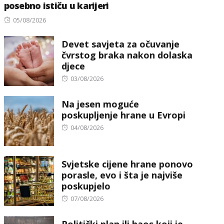
posebno ističu u karijeri
Posted
05/08/2026
on
Devet savjeta za očuvanje
čvrstog braka nakon dolaska
djece
Posted
03/08/2026
on
Na jesen moguće
poskupljenje hrane u Evropi
Posted
04/08/2026
on
Svjetske cijene hrane ponovo
porasle, evo i šta je najviše
poskupjelo
Posted
07/08/2026
on
Politički plan ili haos koji je