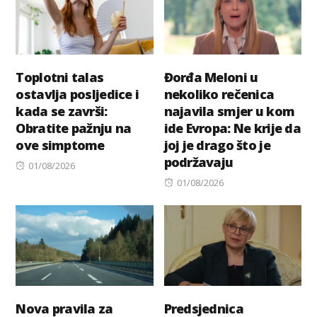
Toplotni talas
Đorđa Meloni u
ostavlja posljedice i
nekoliko rečenica
kada se završi:
najavila smjer u kom
Obratite pažnju na
ide Evropa: Ne krije da
ove simptome
joj je drago što je
podržavaju
Posted
01/08/2026
on
Posted
01/08/2026
on
Nova pravila za
Predsjednica