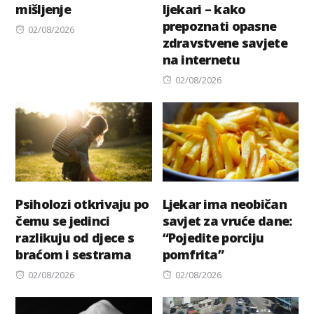
mišljenje
ljekari – kako
prepoznati opasne
Posted
02/08/2026
zdravstvene savjete
on
na internetu
Posted
02/08/2026
on
Psiholozi otkrivaju po
Ljekar ima neobičan
čemu se jedinci
savjet za vruće dane:
razlikuju od djece s
“Pojedite porciju
braćom i sestrama
pomfrita”
Posted
Posted
02/08/2026
02/08/2026
on
on