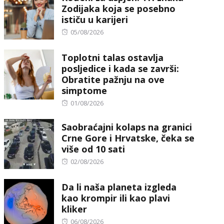
Zodijaka koja se posebno
ističu u karijeri
Posted
05/08/2026
on
Toplotni talas ostavlja
posljedice i kada se završi:
Obratite pažnju na ove
simptome
Posted
01/08/2026
on
Saobraćajni kolaps na granici
Crne Gore i Hrvatske, čeka se
više od 10 sati
Posted
02/08/2026
on
Da li naša planeta izgleda
kao krompir ili kao plavi
kliker
Posted
06/08/2026