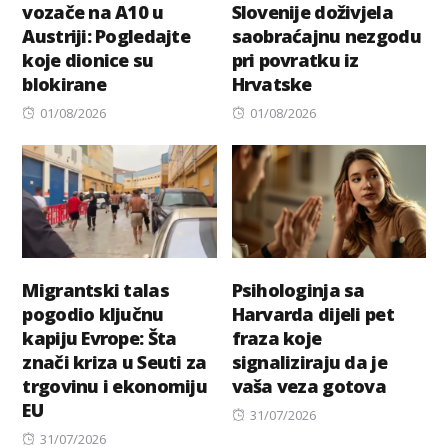
vozače na A10 u
Slovenije doživjela
Austriji: Pogledajte
saobraćajnu nezgodu
koje dionice su
pri povratku iz
blokirane
Hrvatske
Posted
Posted
01/08/2026
01/08/2026
on
on
Migrantski talas
Psihologinja sa
pogodio ključnu
Harvarda dijeli pet
kapiju Evrope: Šta
fraza koje
znači kriza u Seuti za
signaliziraju da je
trgovinu i ekonomiju
vaša veza gotova
EU
Posted
31/07/2026
Posted
on
31/07/2026