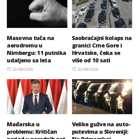
Masovna tuča na
Saobraćajni kolaps na
aerodromu u
granici Crne Gore i
Nirnbergu: 11 putnika
Hrvatske, čeka se
udaljeno sa leta
više od 10 sati
Posted
Posted
02/08/2026
02/08/2026
on
on
Mađarska u
Velike gužve na auto-
problemu: Kritičan
putevima u Sloveniji: