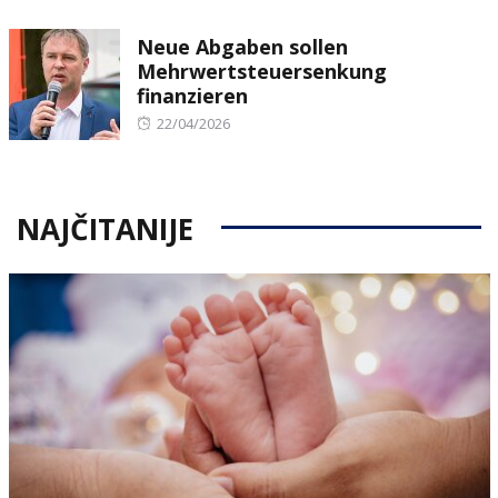
on
Neue Abgaben sollen
Mehrwertsteuersenkung
finanzieren
Posted
22/04/2026
on
NAJČITANIJE