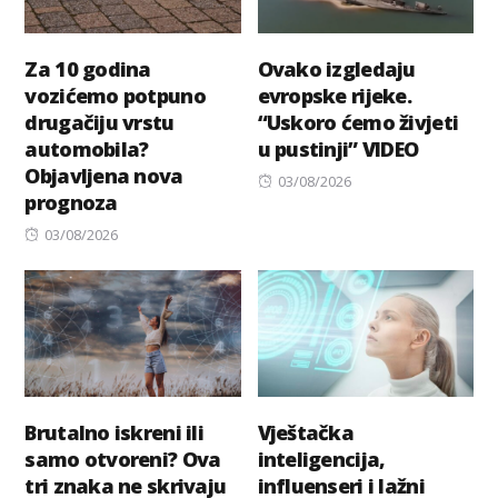
Za 10 godina
Ovako izgledaju
vozićemo potpuno
evropske rijeke.
drugačiju vrstu
“Uskoro ćemo živjeti
automobila?
u pustinji” VIDEO
Objavljena nova
Posted
03/08/2026
prognoza
on
Posted
03/08/2026
on
Brutalno iskreni ili
Vještačka
samo otvoreni? Ova
inteligencija,
tri znaka ne skrivaju
influenseri i lažni