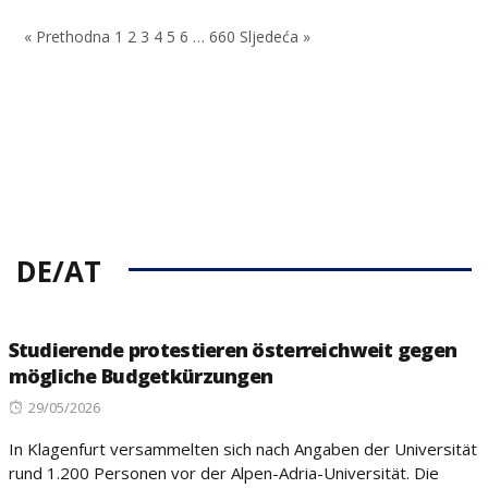
on
« Prethodna
1
2
3
4
5
6
…
660
Sljedeća »
DE/AT
Studierende protestieren österreichweit gegen
mögliche Budgetkürzungen
Posted
29/05/2026
on
In Klagenfurt versammelten sich nach Angaben der Universität
rund 1.200 Personen vor der Alpen-Adria-Universität. Die