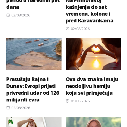
period u narednih pet
Na Primorskoj
dana
kašnjenja do sat
vremena, kolone i
Posted
02/08/2026
pred Karavankama
on
Posted
02/08/2026
on
Presušuju Rajna i
Ova dva znaka imaju
Dunav: Evropi prijeti
neodoljivu hemiju
privredni udar od 126
koju svi primјećuju
milijardi evra
Posted
01/08/2026
Posted
on
02/08/2026
on