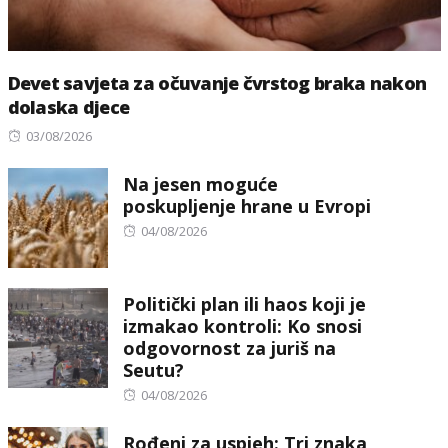
Devet savjeta za očuvanje čvrstog braka nakon
dolaska djece
Posted
03/08/2026
on
Na jesen moguće
poskupljenje hrane u Evropi
Posted
04/08/2026
on
Politički plan ili haos koji je
izmakao kontroli: Ko snosi
odgovornost za juriš na
Seutu?
Posted
04/08/2026
on
Rođeni za uspjeh: Tri znaka