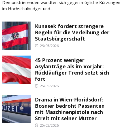
Demonstrierenden wandten sich gegen mögliche Kürzungen
im Hochschulbudget und...
Kunasek fordert strengere
Regeln für die Verleihung der
Staatsbürgerschaft
Posted
29/05/2026
on
45 Prozent weniger
Asylanträge als im Vorjahr:
Rückläufiger Trend setzt sich
fort
Posted
25/05/2026
on
Drama in Wien-Floridsdorf:
Bosnier bedroht Passanten
mit Maschinenpistole nach
Streit mit seiner Mutter
Posted
25/05/2026