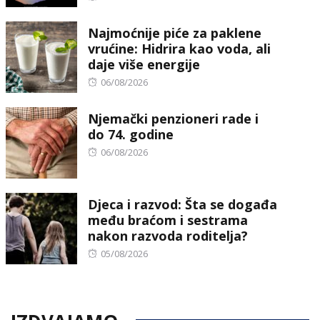
on
Najmoćnije piće za paklene
vrućine: Hidrira kao voda, ali
daje više energije
Posted
06/08/2026
on
Njemački penzioneri rade i
do 74. godine
Posted
06/08/2026
on
Djeca i razvod: Šta se događa
među braćom i sestrama
nakon razvoda roditelja?
Posted
05/08/2026
on